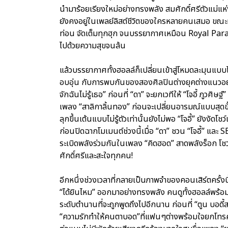
นำมาร้อยเรียงใหม่อย่างทรงพลัง สมศักดิ์ศรีตัวแม่แห่ง
ยังคงอยู่ในเพลย์ลิสต์ชีวิตของใครหลายคนเสมอ ขณะท
ท่อน จัดเต็มทุกฮุก จนบรรยากาศเหมือน Royal Parag
ไปด้วยความสุขจนล้น
แล้วบรรยากาศทั้งฮอลล์ก็เปลี่ยนเข้าสู่โหมดละมุนแบบไม่ท
อบอุ่น กับการพบกันของสองศิลปินต่างยุคต่างแนวอย่าง “
จักฉันไม่รู้เธอ” ก่อนที่ “ดา” จะยกเวทีให้ “โจอี้ ภูวศิ
เพลง “สาลิกาลิ้นทอง” ก่อนจะเปลี่ยนอารมณ์แบบสุดขั้
ลุกขึ้นเต้นแบบไม่รู้ตัวเท่านั้นยังไม่พอ “โจอี้” ยังง
ก่อนปิดฉากโมเมนต์ช่วงนี้เมื่อ “ดา” ชวน “โจอี้” แล
ระเบิดพลังร่วมกันในเพลง “คิดฮอด” สาดพลังร็อก โชว์
ศักดิ์ศรีและสะใจทุกคน!
อีกหนึ่งช่วงเวลาที่กลายเป็นภาพจำของคอนเสิร์ตครั้งน
“ได้ยินไหม” ออกมาอย่างทรงพลัง คนดูทั้งฮอลล์พร้อมใ
ระดับตำนานที่จะถูกพูดถึงไปอีกนาน ก่อนที่ “ตูน บอด
“ความรักทำให้คนตาบอด”ที่แฟนๆต่างพร้อมใจยกโทรศั