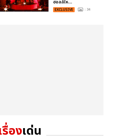
ฮอลล์ให...
EXCLUSIVE
: 34
เรื่อง
เด่น