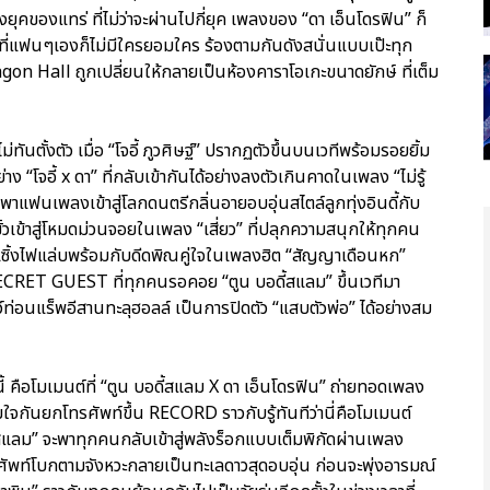
ยุคของแทร่ ที่ไม่ว่าจะผ่านไปกี่ยุค เพลงของ “ดา เอ็นโดรฟิน” ก็
ี่แฟนๆเองก็ไม่มีใครยอมใคร ร้องตามกันดังสนั่นแบบเป๊ะทุก
on Hall ถูกเปลี่ยนให้กลายเป็นห้องคาราโอเกะขนาดยักษ์ ที่เต็ม
ันตั้งตัว เมื่อ “โจอี้ ภูวศิษฐ์” ปรากฏตัวขึ้นบนเวทีพร้อมรอยยิ้ม
โจอี้ x ดา” ที่กลับเข้ากันได้อย่างลงตัวเกินคาดในเพลง “ไม่รู้
ษฐ์” พาแฟนเพลงเข้าสู่โลกดนตรีกลิ่นอายอบอุ่นสไตล์ลูกทุ่งอินดี้กับ
วเข้าสู่โหมดม่วนจอยในเพลง “เสี่ยว” ที่ปลุกความสนุกให้ทุกคน
ัดโชว์เซิ้งไฟแล่บพร้อมกับดีดพิณคู่ใจในเพลงฮิต “สัญญาเดือนหก”
ะ SECRET GUEST ที่ทุกคนรอคอย “ตูน บอดี้สแลม” ขึ้นเวทีมา
ท่อนแร็พอีสานทะลุฮอลล์ เป็นการปิดตัว “แสบตัวพ่อ” ได้อย่างสม
ี้ คือโมเมนต์ที่ “ตูน บอดี้สแลม X ดา เอ็นโดรฟิน” ถ่ายทอดเพลง
จกันยกโทรศัพท์ขึ้น RECORD ราวกับรู้ทันทีว่านี่คือโมเมนต์
ี้สแลม” จะพาทุกคนกลับเข้าสู่พลังร็อกแบบเต็มพิกัดผ่านเพลง
พท์โบกตามจังหวะกลายเป็นทะเลดาวสุดอบอุ่น ก่อนจะพุ่งอารมณ์