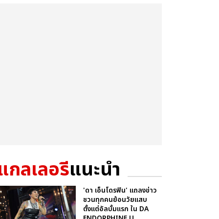
แกลเลอรี
แนะนำ
'ดา เอ็นโดรฟิน' แถลงข่าว
ชวนทุกคนย้อนวัยแสบ
ตั้งแต่อัลบั้มแรก ใน DA
ENDORPHINE U...