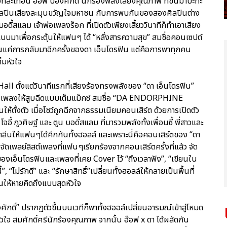
วทีสะเทือน อ๊อฟ ปองศักดิ์ นักร้องพลังเสียงคุณภาพ ที่ขึ้นมาปะทะ
ฐ์ ศิลปินเสียงละมุนขวัญใจมหาชน กับการพบกันของสองศิลปินต่าง
อดี้สแลม เจ้าพ่อเพลงร็อก ที่เปิดตัวเพียงเสี้ยววินาทีก็ทำเอาเสียง
บบมาเพื่อกระตุ้นให้แฟนๆ ได้ “หลั่งสารความสุข” สมชื่อคอนเซปต์
็นแค่การกลับมาอีกครั้งของดา เอ็นโดรฟิน แต่คือการพาทุกคน
็มหัวใจ
ll ตั้งแต่วินาทีแรกที่เสียงร้องทรงพลังของ “ดา เอ็นโดรฟิน”
ฟนเพลงให้สูบฉีดแบบเต็มแม็กซ์ สมชื่อ “DA ENDORPHINE
ั้งตัว เมื่อโชว์ถูกฉีกจากธรรมเนียมคอนเสิร์ต ด้วยการเปิดตัว
 ภูวศิษฐ์ และ ตูน บอดี้สแลม ที่มารวมพลังทั้งเพื่อนซี้ พี่สาวและ
าลีนให้แฟนๆได้คึกกันทั้งฮอลล์ และเพราะนี่คือคอนเสิร์ตของ “ดา
งจัดเพลย์ลิสต์เพลงที่แฟนๆเรียกร้องจากคอนเสิร์ตครั้งที่แล้ว จัด
ของเอ็นโดรฟินและเพลงที่เคย Cover ไว้ “ถึงเวลาฟัง”, “เขียนใน
 “ไม่รักดี” และ “รักษาสิทธิ์”เปลี่ยนทั้งฮอลล์ให้กลายเป็นพื้นที่
นให้หายคิดถึงแบบสุดหัวใจ
ักดิ์” ปรากฏตัวขึ้นบนเวทีก็พาทั้งฮออล์เปลี่ยนอารมณ์เข้าสู่โหมด
วใจ สมศักดิ์ศรีนักร้องคุณภาพ จากนั้น อ๊อฟ x ดา ได้ผลัดกัน