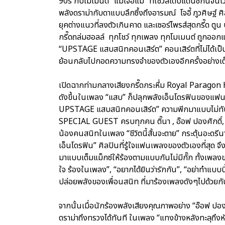
90s กับโมเมนต์ “แม่เจอแม่” ที่โชว์สเต็ปแด๊นซ์กันจนเ
พลังดราม่ากับดาแบบลึกซึ้งถึงอารมณ์ โจอี้ ภูวศิษ
ยุคต่างแนวที่ลงตัวเกินคาด และเซอร์ไพรส์สุดกรี๊ด ตูน บ
กรี๊ดถล่มฮอลล์ ทุกโชว์ ทุกเพลง ทุกโมเมนต์ ถูกออกแ
“UPSTAGE แสบสนิทคอนเสิร์ต” คอนเสิร์ตที่ไม่ได้เป
ย้อนกลับไปกอดความทรงจำของตัวเองอีกครั้งอย่างเต
เปิดฉากท่ามกลางเสียงกรี๊ดกระหึ่ม Royal Paragon Ha
ดังขึ้นในเพลง “แสบ” ก็ปลุกพลังเอ็นโดรฟินของแ
UPSTAGE แสบสนิทคอนเสิร์ต” ความพีกมาแบบไม่ทันให้ต
SPECIAL GUEST ครบทุกคน ติ๊นา , อ๊อฟ ปองศักดิ์, โจอี้
น้องคนสนิทในเพลง “ชีวิตนี้สั้นจะตาย” กระตุ้นอะดรีน
เอ็นโดรฟิน” ศิลปินที่รู้ใจแฟนเพลงของตัวเองที่สุด จึ
มาแบบเต็มแม็กซ์ให้ร้องตามแบบกันไม่มีกั๊ก ทั้งเพลง
ใจ ร้องในเพลง”, “อยากได้ยินว่ารักกัน”, “อย่าทำแบบนี้”,
ปล่อยพลังของเพื่อนสนิท ที่มาร้องเพลงดังๆไปด้วยกั
จากนั้นเมื่อนักร้องพลังเสียงคุณภาพอย่าง “อ๊อฟ ปองศ
ดราม่าถึงทรวงได้ทันที ในเพลง “แทงข้างหลังทะลุถึงหั