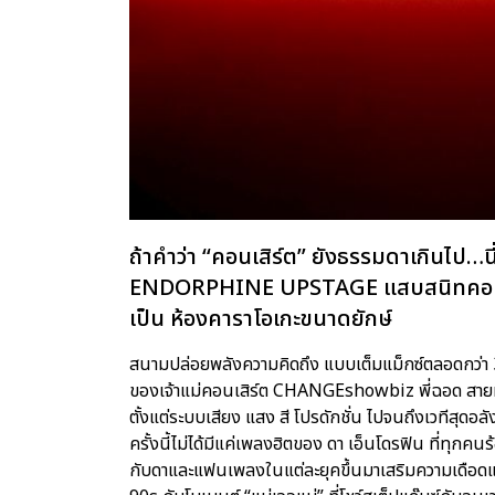
ถ้าคำว่า “คอนเสิร์ต” ยังธรรมดาเกินไป…น
ENDORPHINE UPSTAGE แสบสนิทคอนเสิร
เป็น ห้องคาราโอเกะขนาดยักษ์
สนามปล่อยพลังความคิดถึง แบบเต็มแม็กซ์ตลอดกว่า 3
ของเจ้าแม่คอนเสิร์ต CHANGEshowbiz พี่ฉอด สายทิพย
ตั้งแต่ระบบเสียง แสง สี โปรดักชั่น ไปจนถึงเวทีสุดอ
ครั้งนี้ไม่ได้มีแค่เพลงฮิตของ ดา เอ็นโดรฟิน ที่ทุกค
กับดาและแฟนเพลงในแต่ละยุคขึ้นมาเสริมความเดือดแบบไม