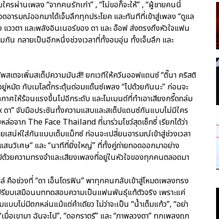
ผ่านเพลง “จากคนรักเก่า” , “ไม่ขอก็จะให้” , “ผู้ชายคนนี้
ทอดอารมณ์ออกมาได้เจ็บลึกทุกประโยค และทันทีที่เข้าสู่เพลง “ดูแล
เสียง แววตา และพลังอินเนอร์ของ ดา และ อ๊อฟ ส่งตรงถึงหัวใจแฟน
กลายเป็นอีกหนึ่งช่วงเวลาที่ทั้งอบอุ่น ทั้งเจ็บลึก และ
เตจเพิ่มสเต็ปความมันส์!! ยกเวทีให้ควีนออฟแดนซ์ “ติ๊นา คริสติ
อยู่หมัด กับเมโลดี้กระตุ้นต่อมแด๊นซ์เพลง “ไปด้วยกันนะ” ก่อนจะ
กาศให้ร้อนแรงขึ้นไปอีกระดับ และโมเมนต์ที่ทำเอาเสียงกรี๊ดถล่ม
๊นา x ดา” จับมือประชันทั้งความแสบและสเต็ปแดนซ์กันแบบไม่มีใคร
่อจาก The Face Thailand ที่มาร่วมโชว์สุดเซ็กซี่ เรียกได้ว่า
ยเสน่ห์ใส่กันแบบเต็มแม็กซ์ ก่อนจะเปลี่ยนอารมณ์เข้าสู่ช่วงเวลา
นวิเศษ” และ “นาทีที่ยิ่งใหญ่” ที่ทั้งคู่ถ่ายทอดออกมาอย่าง
็มไปด้วยความทรงจำและเสียงเพลงที่อยู่ในหัวใจของทุกคนตลอดมา
ล์ คือช่วงที่ “ดา เอ็นโดรฟิน” พาทุกคนกลับเข้าสู่โหมดเพลงทรง
เปรียบเสมือนบททดสอบความเป็นแฟนพันธุ์แท้ตัวจริง เพราะแค่
บบไม่มีตกหล่นแม้แต่คำเดียว ไม่ว่าจะเป็น “น้ำเต็มแก้ว”, “อย่า
“เมื่อเขามา ฉันจะไป”, “ดอกราตรี” และ “ภาพลวงตา” ทุกเพลงถูก