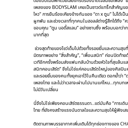
ต่อแบบไม่มีพักด้วยเสียงกรีดร้องบาดใจสมชื่อเพลง “ยา
เพลงของ BODYSLAM เคยเป็นซาวด์แทร็กสำคัญของชีวิต
ไหว” การยืนร้องเคียงข้างกันของ “ดา x ตูน” ไม่ได้
ผูกพัน และช่วงเวลาที่ทุกคนในฮอลล์ต่างรู้สึกได้ถึง “ค
ขอบคุณ “ตูน บอดี้สแลม” อย่างซาบซึ้ง พร้อมบอกว่าการ
มากที่สุด
ช่วงสุดท้ายของโชว์เต็มไปด้วยทั้งรอยยิ้มและความสุขท
มิตรภาพอย่าง “สิ่งสำคัญ”, “เพื่อนสนิท” ก่อนปิดท้ายด้
เวทีอีกครั้งพร้อมส่งแฟนกลับบ้านด้วยหัวใจที่สุ
สนิทคอนเสิร์ต” จึงไม่ใช่แค่คอนเสิร์ตใหญ่ของศิลปินค
และรอยยิ้มของคนทั้งยุคเอาไว้ในคืนเดียว ตอกย้ำว่า 
เพลงไทย และไม่ว่าเวลาจะผ่านไปนานแค่ไหน…ทุกบทเ
ไม่มีวันเปลี่ยน
นี่จึงไม่ใช่เพียงคอนเสิร์ตธรรมดา…แต่มันคือ “การเด
ไทย ที่ยังคงสร้างแรงบันดาลใจและความสุขให้ผู้ฟังเ
ติดตามภาพบรรยากาศเพิ่มเติมได้ทุกช่องทางของ 