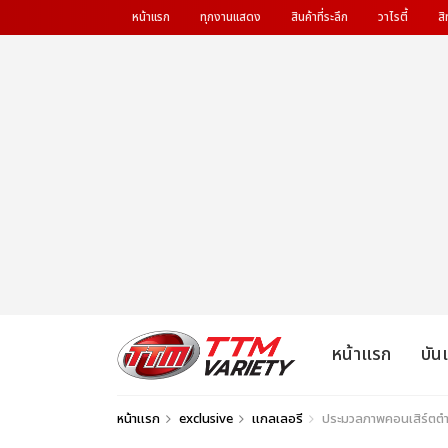
หน้าแรก
ทุกงานแสดง
สินค้าที่ระลึก
วาไรตี้
สิ
หน้าแรก
บัน
หน้าแรก
exclusive
แกลเลอรี
ประมวลภาพคอนเสิร์ตตำนา