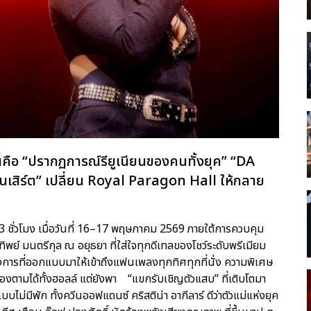
ี่คือ “ปรากฏการณ์รียูเนียนของคนทั้งยุค” “DA
์ต” เปลี่ยน Royal Paragon Hall ให้กลาย
 ชั่วโมง เมื่อวันที่ 16–17 พฤษภาคม 2569 ภายใต้การควบคุม
์ มนตรีกุล ณ อยุธยา ที่ใส่ใจทุกดีเทลของโชว์ระดับพรีเมียม
ลังการที่ออกแบบมาให้เข้าถึงแฟนเพลงทุกทิศทุกที่นั่ง ความพิเศษ
นร้องตามได้ทั้งฮอลล์ แต่ยังพา “แขกรับเชิญตัวแสบ” ที่เติบโตมา
่มีพัก ทั้งควีนออฟแดนซ์ คริสติน่า อากีลาร์ ดีว่าตัวแม่แห่งยุค