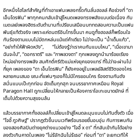
อีกหนึ่งไฮไลท์สำคัญที่ทำเอาแฟนเพลงกรี๊ดกันลั่นฮอลล์ คือช่วงที่ “ดา
เอ็นโดรฟิน” พาทุกคนกลับเข้าสู่โหมดเพลงทรงพลังแบบต่อเนื่อง กับ
เมดเลย์เพลงฮิตระดับตำนานที่เปรียบเสมือนบททดสอบความเป็นแฟน
พันธุ์แท้ตัวจริง เพราะแค่ดนตรีอินโทรขึ้นมา คนดูทั้งฮอลล์ก็พร้อมใจ
กันร้องตามแบบไม่มีตกหล่นแม้แต่คำเดียว ไม่ว่าจะเป็น “น้ำเต็มแก้ว”,
“อย่าทำให้ฟ้าผิดหวัง”, “ไม่ต้องรู้ว่าเราคบกันแบบไหน”, “เมื่อเขามา
ฉันจะไป”, “ดอกราตรี” และ “ภาพลวงตา” ทุกเพลงถูกนำมาร้อยเรียง
ใหม่อย่างทรงพลัง สมศักดิ์ศรีตัวแม่แห่งยุคของแทร่ ที่ไม่ว่าจะผ่านไป
กี่ยุค เพลงของ “ดา เอ็นโดรฟิน” ก็ยังคงอยู่ในเพลย์ลิสต์ชีวิตของใคร
หลายคนเสมอ ขณะที่แฟนๆเองก็ไม่มีใครยอมใคร ร้องตามกันดัง
สนั่นแบบเป๊ะทุกท่อน จัดเต็มทุกฮุก จนบรรยากาศเหมือน Royal
Paragon Hall ถูกเปลี่ยนให้กลายเป็นห้องคาราโอเกะขนาดยักษ์ ที่
เต็มไปด้วยความสุขจนล้น
แล้วบรรยากาศทั้งฮอลล์ก็เปลี่ยนเข้าสู่โหมดละมุนแบบไม่ทันตั้งตัว เมื่อ
“โจอี้ ภูวศิษฐ์” ปรากฏตัวขึ้นบนเวทีพร้อมรอยยิ้มอบอุ่น กับการพบกัน
ของสองศิลปินต่างยุคต่างแนวอย่าง “โจอี้ x ดา” ที่กลับเข้ากันได้อย่าง
ลงตัวเกินคาดในเพลง “ไม่รู้จักฉันไม่รู้เธอ” ก่อนที่ “ดา” จะยกเวทีให้