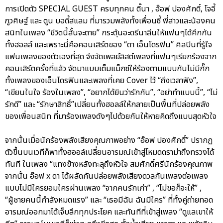
การเปิดตัว SPECIAL GUEST ครบทุกคน ติ๊นา , อ๊อฟ ปองศักดิ์, โจอี้
ภูวศิษฐ์ และ ตูน บอดี้สแลม ที่มารวมพลังทั้งเพื่อนซี้ พี่สาวและน้องคน
สนิทในเพลง “ชีวิตนี้สั้นจะตาย” กระตุ้นอะดรีนาลีนให้แฟนๆได้คึกกัน
ทั้งฮอลล์ และเพราะนี่คือคอนเสิร์ตของ “ดา เอ็นโดรฟิน” ศิลปินที่รู้ใจ
แฟนเพลงของตัวเองที่สุด จึงจัดเพลย์ลิสต์เพลงที่แฟนๆเรียกร้องจาก
คอนเสิร์ตครั้งที่แล้ว จัดมาแบบเต็มแม็กซ์ให้ร้องตามแบบกันไม่มีกั๊ก
ทั้งเพลงของเอ็นโดรฟินและเพลงที่เคย Cover ไว้ “ถึงเวลาฟัง”,
“เขียนในใจ ร้องในเพลง”, “อยากได้ยินว่ารักกัน”, “อย่าทำแบบนี้”, “ไม่
รักดี” และ “รักษาสิทธิ์”เปลี่ยนทั้งฮอลล์ให้กลายเป็นพื้นที่ปล่อยพลัง
ของเพื่อนสนิท ที่มาร้องเพลงดังๆไปด้วยกันให้หายคิดถึงแบบสุดหัวใจ
จากนั้นเมื่อนักร้องพลังเสียงคุณภาพอย่าง “อ๊อฟ ปองศักดิ์” ปรากฏ
ตัวขึ้นบนเวทีก็พาทั้งฮออล์เปลี่ยนอารมณ์เข้าสู่โหมดดราม่าถึงทรวงได้
ทันที ในเพลง “แทงข้างหลังทะลุถึงหัวใจ สมศักดิ์ศรีนักร้องคุณภาพ
จากนั้น อ๊อฟ x ดา ได้ผลัดกันปล่อยพลังเสียงดวลกันเพลงต่อเพลง
แบบไม่มีใครยอมใครผ่านเพลง “จากคนรักเก่า” , “ไม่ขอก็จะให้” ,
“ผู้ชายคนนี้กำลังหมดแรง” และ “เธอมีฉัน ฉันมีใคร” ที่ทั้งคู่ถ่ายทอด
อารมณ์ออกมาได้เจ็บลึกทุกประโยค และทันทีที่เข้าสู่เพลง “ดูแลเขาให้