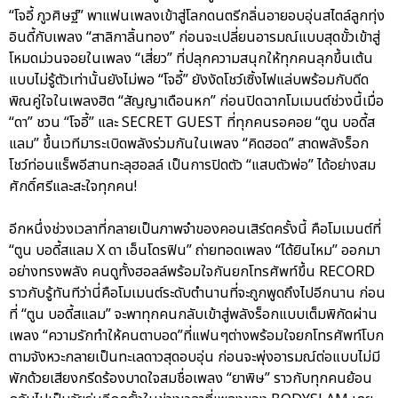
“โจอี้ ภูวศิษฐ์” พาแฟนเพลงเข้าสู่โลกดนตรีกลิ่นอายอบอุ่นสไตล์ลูกทุ่ง
อินดี้กับเพลง “สาลิกาลิ้นทอง” ก่อนจะเปลี่ยนอารมณ์แบบสุดขั้วเข้าสู่
โหมดม่วนจอยในเพลง “เสี่ยว” ที่ปลุกความสนุกให้ทุกคนลุกขึ้นเต้น
แบบไม่รู้ตัวเท่านั้นยังไม่พอ “โจอี้” ยังงัดโชว์เซิ้งไฟแล่บพร้อมกับดีด
พิณคู่ใจในเพลงฮิต “สัญญาเดือนหก” ก่อนปิดฉากโมเมนต์ช่วงนี้เมื่อ
“ดา” ชวน “โจอี้” และ SECRET GUEST ที่ทุกคนรอคอย “ตูน บอดี้ส
แลม” ขึ้นเวทีมาระเบิดพลังร่วมกันในเพลง “คิดฮอด” สาดพลังร็อก
โชว์ท่อนแร็พอีสานทะลุฮอลล์ เป็นการปิดตัว “แสบตัวพ่อ” ได้อย่างสม
ศักดิ์ศรีและสะใจทุกคน!
อีกหนึ่งช่วงเวลาที่กลายเป็นภาพจำของคอนเสิร์ตครั้งนี้ คือโมเมนต์ที่
“ตูน บอดี้สแลม X ดา เอ็นโดรฟิน” ถ่ายทอดเพลง “ได้ยินไหม” ออกมา
อย่างทรงพลัง คนดูทั้งฮอลล์พร้อมใจกันยกโทรศัพท์ขึ้น RECORD
ราวกับรู้ทันทีว่านี่คือโมเมนต์ระดับตำนานที่จะถูกพูดถึงไปอีกนาน ก่อน
ที่ “ตูน บอดี้สแลม” จะพาทุกคนกลับเข้าสู่พลังร็อกแบบเต็มพิกัดผ่าน
เพลง “ความรักทำให้คนตาบอด”ที่แฟนๆต่างพร้อมใจยกโทรศัพท์โบก
ตามจังหวะกลายเป็นทะเลดาวสุดอบอุ่น ก่อนจะพุ่งอารมณ์ต่อแบบไม่มี
พักด้วยเสียงกรีดร้องบาดใจสมชื่อเพลง “ยาพิษ” ราวกับทุกคนย้อน