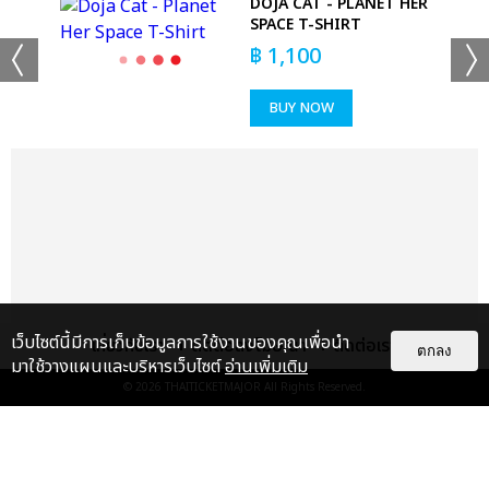
LS
DOJA CAT - PLANET HER
SPACE T-SHIRT
฿
1,100
BUY NOW
+53
ดูรูปทั้งหมด
เว็บไซต์นี้มีการเก็บข้อมูลการใช้งานของคุณเพื่อนำ
เกี่ยวกับเรา
ติดต่อลงโฆษณา
ติดต่อเรา
ตกลง
มาใช้วางแผนและบริหารเว็บไซต์
อ่านเพิ่มเติม
© 2026
THAITICKETMAJOR
All Rights Reserved.
เเท็กที่เกี่ยวข้อง :
ดา เอ็นโดรฟิน
DA ENDORPHINE UPSTAGE