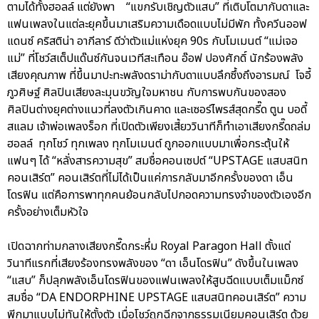
ตามได้ทั้งฮอลล์ แต่ยังพา “แขกรับเชิญตัวแสบ” ที่เติบโตมากับดาและ
แฟนเพลงในแต่ละยุคขึ้นมาเสริมความเดือดแบบไม่มีพัก ทั้งควีนออฟ
แดนซ์ คริสติน่า อากีลาร์ ดีว่าตัวแม่แห่งยุค 90s กับโมเมนต์ “แม่เจอ
แม่” ที่โชว์สเต็ปแด๊นซ์กันจนเวทีสะเทือน อ๊อฟ ปองศักดิ์ นักร้องพลัง
เสียงคุณภาพ ที่ขึ้นมาปะทะพลังดราม่ากับดาแบบลึกซึ้งถึงอารมณ์ โจอี้
ภูวศิษฐ์ ศิลปินเสียงละมุนขวัญใจมหาชน กับการพบกันของสอง
ศิลปินต่างยุคต่างแนวที่ลงตัวเกินคาด และเซอร์ไพรส์สุดกรี๊ด ตูน บอดี้
สแลม เจ้าพ่อเพลงร็อก ที่เปิดตัวเพียงเสี้ยววินาทีก็ทำเอาเสียงกรี๊ดถล่ม
ฮอลล์ ทุกโชว์ ทุกเพลง ทุกโมเมนต์ ถูกออกแบบมาเพื่อกระตุ้นให้
แฟนๆ ได้ “หลั่งสารความสุข” สมชื่อคอนเซปต์ “UPSTAGE แสบสนิท
คอนเสิร์ต” คอนเสิร์ตที่ไม่ได้เป็นแค่การกลับมาอีกครั้งของดา เอ็น
โดรฟิน แต่คือการพาทุกคนย้อนกลับไปกอดความทรงจำของตัวเองอีก
ครั้งอย่างเต็มหัวใจ
เปิดฉากท่ามกลางเสียงกรี๊ดกระหึ่ม Royal Paragon Hall ตั้งแต่
วินาทีแรกที่เสียงร้องทรงพลังของ “ดา เอ็นโดรฟิน” ดังขึ้นในเพลง
“แสบ” ก็ปลุกพลังเอ็นโดรฟินของแฟนเพลงให้สูบฉีดแบบเต็มแม็กซ์
สมชื่อ “DA ENDORPHINE UPSTAGE แสบสนิทคอนเสิร์ต” ความ
พีกมาแบบไม่ทันให้ตั้งตัว เมื่อโชว์ถูกฉีกจากธรรมเนียมคอนเสิร์ต ด้วย