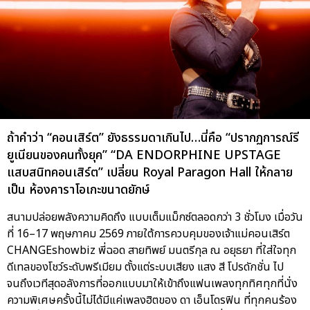
ถ้าคำว่า “คอนเสิร์ต” ยังธรรมดาเกินไป…นี่คือ “ปรากฏการณ์รี
ยูเนียนของคนทั้งยุค” “DA ENDORPHINE UPSTAGE
แสบสนิทคอนเสิร์ต” เปลี่ยน Royal Paragon Hall ให้กลาย
เป็น ห้องคาราโอเกะขนาดยักษ์
สนามปล่อยพลังความคิดถึง แบบเต็มแม็กซ์ตลอดกว่า 3 ชั่วโมง เมื่อวัน
ที่ 16–17 พฤษภาคม 2569 ภายใต้การควบคุมของเจ้าแม่คอนเสิร์ต
CHANGEshowbiz พี่ฉอด สายทิพย์ มนตรีกุล ณ อยุธยา ที่ใส่ใจทุก
ดีเทลของโชว์ระดับพรีเมียม ตั้งแต่ระบบเสียง แสง สี โปรดักชั่น ไป
จนถึงเวทีสุดอลังการที่ออกแบบมาให้เข้าถึงแฟนเพลงทุกทิศทุกที่นั่ง
ความพิเศษครั้งนี้ไม่ได้มีแค่เพลงฮิตของ ดา เอ็นโดรฟิน ที่ทุกคนร้อง