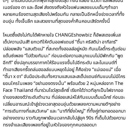
ดีๆ” อารมณ์บนเวทีก็พุ่งทะลุถึงขีดสุด ทั้งน้ำเสียง แววตา และพลังอิน
เนอร์ของ ดา และ อ๊อฟ ส่งตรงถึงหัวใจแฟนเพลงแบบเต็มๆทำเอา
หลายคนร้องตามสุดเสียงไปพร้อมกัน กลายเป็นอีกหนึ่งช่วงเวลาที่ทั้ง
อบอุ่น ทั้งเจ็บลึก และสวยงามที่สุดของค่ำคืนคอนเสิร์ตครั้งนี้
โหมดซึ้งยังไม่ทันได้พักหายใจ CHANGEshowbiz ก็อัพสเตจเพิ่มส
เต็ปความมันส์!! ยกเวทีให้ควีนออฟแดนซ์ “ติ๊นา คริสติน่า อากีลาร์”
ปล่อยพลัง “แสบตัวแม่” ที่สะกดทั้งฮอลล์อยู่หมัด กับเมโลดี้กระตุ้นต่อม
แด๊นซ์เพลง “ไปด้วยกันนะ” ก่อนจะต่อความสนุกแบบไม่มีพักกับ “พูด
อีกที” ยิ่งปลุกบรรยากาศให้ร้อนแรงขึ้นไปอีกระดับ และโมเมนต์ที่
ทำเอาเสียงกรี๊ดถล่มฮอลล์แบบหยุดไม่อยู่ ก็คือช่วง “แม่เจอแม่” เมื่อ
“ติ๊นา x ดา” จับมือประชันทั้งความแสบและสเต็ปแดนซ์กันแบบไม่มีใคร
ยอมใครในเพลง “อย่ามองตรงนั้น” พร้อมด้วย 2 หนุ่มหล่อจาก The
Face Thailand ที่มาร่วมโชว์สุดเซ็กซี่ เรียกได้ว่าเวทีลุกเป็นไฟจากออ
ร่าของสองดีว่าระดับตำนาน ที่ปล่อยเสน่ห์ใส่กันแบบเต็มแม็กซ์ ก่อนจะ
เปลี่ยนอารมณ์เข้าสู่ช่วงเวลาสุดอบอุ่นด้วยเพลงความหมายดีๆอย่าง
“การเดินทางที่แสนวิเศษ” และ “นาทีที่ยิ่งใหญ่” ที่ทั้งคู่ถ่ายทอดออกมา
อย่างงดงาม ราวกับถูกพาย้อนเวลากลับไปสู่ยุค 90s ที่เต็มไปด้วยความ
ทรงจำและเสียงเพลงที่อยู่ในหัวใจของทุกคนตลอดมา