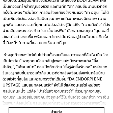
กลับไปเป็นวัยรุ่นอีกครั้งในช่วงเวลาที่เพลงของ BODYSLAM เคย
เป็นซาวด์แทร็กสำคัญของชีวิต และทันทีที่ “ดา” กลับขึ้นมาบนเวทีอีก
ครั้งในเพลง “หวั่นไหว” การยืนร้องเคียงข้างกันของ “ดา x ตูน” ไม่ได้
เป็นเพียงโชว์ของสองศิลปินคุณภาพ แต่คือภาพของมิตรภาพ ความ
ผูกพัน และช่วงเวลาที่ทุกคนในฮอลล์ต่างรู้สึกได้ถึง “ความคิดถึง” ที่ส่ง
ผ่านเสียงเพลง ช่วงท้าย “ดา เอ็นโดรฟิน” ยังกล่าวขอบคุณ “ตูน บอดี้
สแลม” อย่างซาบซึ้ง พร้อมบอกว่าการได้มาร่วมอยู่ด้วยกันบนเวทีครั้ง
นี้ คือหนึ่งในภาพที่เธออยากเห็นมากที่สุด
ช่วงสุดท้ายของโชว์เต็มไปด้วยทั้งรอยยิ้มและความสุขที่ล้นใจ เมื่อ “ดา
เอ็นโดรฟิน” พาทุกคนย้อนกลับสู่เพลงแห่งมิตรภาพอย่าง “สิ่ง
สำคัญ”, “เพื่อนสนิท” ก่อนปิดท้ายด้วย “ยิ่งรู้จักยิ่งรักเธอ” เหล่าแขก
รับเชิญกลับขึ้นมารวมตัวกันบนเวทีอีกครั้งพร้อมส่งแฟนกลับบ้าน
ด้วยหัวใจที่สุขล้นและความทรงจำที่เต็มอิ่ม “DA ENDORPHINE
UPSTAGE แสบสนิทคอนเสิร์ต” จึงไม่ใช่แค่คอนเสิร์ตใหญ่ของ
ศิลปินคนหนึ่ง แต่คือ “ปาร์ตี้แห่งความทรงจำ” ที่รวมทุกความสุข
ความรัก และรอยยิ้มของคนทั้งยุคเอาไว้ในคืนเดียว ตอกย้ำว่า “ดา เอ็น
โดรฟิน” คือหนึ่งในศิลปินหญิงที่ทรงพลังที่สุดของวงการเพลงไทย
และไม่ว่าเวลาจะผ่านไปนานแค่ไหน…ทุกบทเพลงของ “ดา เอ็นโดรฟิน”
อ่านต่อ