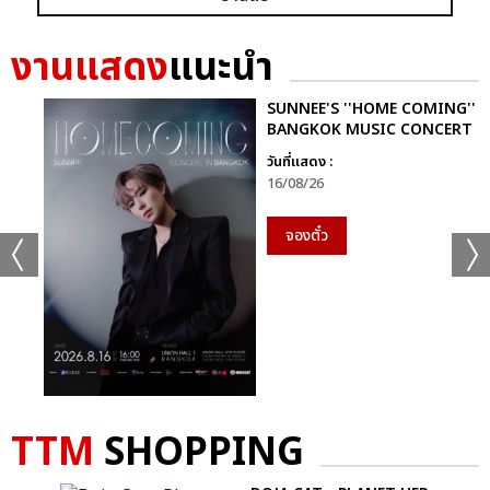
ก็ยังคงอยู่ในหัวใจของแฟนเพลงเสมอไม่มีวันเปลี่ยน
งานแสดง
แนะนำ
นี่จึงไม่ใช่เพียงคอนเสิร์ตธรรมดา…แต่มันคือ “การเดินทางที่ไม่มีวัน
จบ” ของศิลปินผู้เป็นตำนานตัวจริงของวงการเพลงไทย ที่ยังคงสร้าง
SUNNEE'S ''HOME COMING''
แรงบันดาลใจและความสุขให้ผู้ฟังเสมอ
BANGKOK MUSIC CONCERT
วันที่แสดง :
ติดตามภาพบรรยากาศเพิ่มเติมได้ทุกช่องทางของ CHANGE2561
16/08/26
และ CHANGEshowbiz แล้วเจอกันใหม่กับ #คอนเสิร์ตพี่
ฉอดCHANGEshowbiz ที่พร้อมสร้างตำนานครั้งใหม่อีกครั้งเร็วๆ นี้
จองตั๋ว
อัลบั้ม
รูป
TTM
SHOPPING