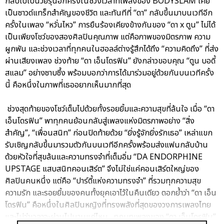
กลับไปเป็นวัยรุ่นอีกครั้งในช่วงเวลาที่เพลงของ BODYSLAM เคย
เป็นซาวด์แทร็กสำคัญของชีวิต และทันทีที่ “ดา” กลับขึ้นมาบนเวทีอีก
ครั้งในเพลง “หวั่นไหว” การยืนร้องเคียงข้างกันของ “ดา x ตูน” ไม่ได้
เป็นเพียงโชว์ของสองศิลปินคุณภาพ แต่คือภาพของมิตรภาพ ความ
ผูกพัน และช่วงเวลาที่ทุกคนในฮอลล์ต่างรู้สึกได้ถึง “ความคิดถึง” ที่ส่ง
ผ่านเสียงเพลง ช่วงท้าย “ดา เอ็นโดรฟิน” ยังกล่าวขอบคุณ “ตูน บอดี้
สแลม” อย่างซาบซึ้ง พร้อมบอกว่าการได้มาร่วมอยู่ด้วยกันบนเวทีครั้ง
นี้ คือหนึ่งในภาพที่เธออยากเห็นมากที่สุด
ช่วงสุดท้ายของโชว์เต็มไปด้วยทั้งรอยยิ้มและความสุขที่ล้นใจ เมื่อ “ดา
เอ็นโดรฟิน” พาทุกคนย้อนกลับสู่เพลงแห่งมิตรภาพอย่าง “สิ่ง
สำคัญ”, “เพื่อนสนิท” ก่อนปิดท้ายด้วย “ยิ่งรู้จักยิ่งรักเธอ” เหล่าแขก
รับเชิญกลับขึ้นมารวมตัวกันบนเวทีอีกครั้งพร้อมส่งแฟนกลับบ้าน
ด้วยหัวใจที่สุขล้นและความทรงจำที่เต็มอิ่ม “DA ENDORPHINE
UPSTAGE แสบสนิทคอนเสิร์ต” จึงไม่ใช่แค่คอนเสิร์ตใหญ่ของ
ศิลปินคนหนึ่ง แต่คือ “ปาร์ตี้แห่งความทรงจำ” ที่รวมทุกความสุข
ความรัก และรอยยิ้มของคนทั้งยุคเอาไว้ในคืนเดียว ตอกย้ำว่า “ดา เอ็น
โดรฟิน” คือหนึ่งในศิลปินหญิงที่ทรงพลังที่สุดของวงการเพลงไทย
และไม่ว่าเวลาจะผ่านไปนานแค่ไหน…ทุกบทเพลงของ “ดา เอ็นโดรฟิน”