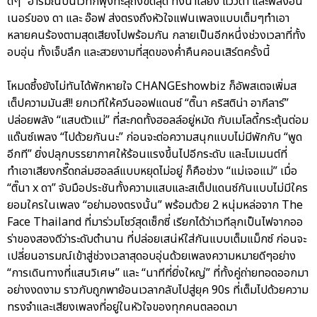
ดีๆ” อารมณ์บนเวทีก็พุ่งทะลุถึงขีดสุด ทั้งน้ำเสียง แววตา และพลังอิน
เนอร์ของ ดา และ อ๊อฟ ส่งตรงถึงหัวใจแฟนเพลงแบบเต็มๆทำเอา
หลายคนร้องตามสุดเสียงไปพร้อมกัน กลายเป็นอีกหนึ่งช่วงเวลาที่ทั้ง
อบอุ่น ทั้งเจ็บลึก และสวยงามที่สุดของค่ำคืนคอนเสิร์ตครั้งนี้
โหมดซึ้งยังไม่ทันได้พักหายใจ CHANGEshowbiz ก็อัพสเตจเพิ่มส
เต็ปความมันส์!! ยกเวทีให้ควีนออฟแดนซ์ “ติ๊นา คริสติน่า อากีลาร์”
ปล่อยพลัง “แสบตัวแม่” ที่สะกดทั้งฮอลล์อยู่หมัด กับเมโลดี้กระตุ้นต่อม
แด๊นซ์เพลง “ไปด้วยกันนะ” ก่อนจะต่อความสนุกแบบไม่มีพักกับ “พูด
อีกที” ยิ่งปลุกบรรยากาศให้ร้อนแรงขึ้นไปอีกระดับ และโมเมนต์ที่
ทำเอาเสียงกรี๊ดถล่มฮอลล์แบบหยุดไม่อยู่ ก็คือช่วง “แม่เจอแม่” เมื่อ
“ติ๊นา x ดา” จับมือประชันทั้งความแสบและสเต็ปแดนซ์กันแบบไม่มีใคร
ยอมใครในเพลง “อย่ามองตรงนั้น” พร้อมด้วย 2 หนุ่มหล่อจาก The
Face Thailand ที่มาร่วมโชว์สุดเซ็กซี่ เรียกได้ว่าเวทีลุกเป็นไฟจากออ
ร่าของสองดีว่าระดับตำนาน ที่ปล่อยเสน่ห์ใส่กันแบบเต็มแม็กซ์ ก่อนจะ
เปลี่ยนอารมณ์เข้าสู่ช่วงเวลาสุดอบอุ่นด้วยเพลงความหมายดีๆอย่าง
“การเดินทางที่แสนวิเศษ” และ “นาทีที่ยิ่งใหญ่” ที่ทั้งคู่ถ่ายทอดออกมา
อย่างงดงาม ราวกับถูกพาย้อนเวลากลับไปสู่ยุค 90s ที่เต็มไปด้วยความ
ทรงจำและเสียงเพลงที่อยู่ในหัวใจของทุกคนตลอดมา