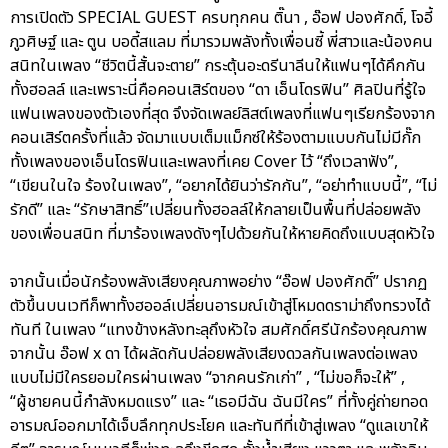
การเปิดตัว SPECIAL GUEST ครบทุกคน ติ๊นา , อ๊อฟ ปองศักดิ์, โจอี้
ภูวศิษฐ์ และ ตูน บอดี้สแลม ที่มารวมพลังทั้งเพื่อนซี้ พี่สาวและน้องคน
สนิทในเพลง “ชีวิตนี้สั้นจะตาย” กระตุ้นอะดรีนาลีนให้แฟนๆได้คึกกัน
ทั้งฮอลล์ และเพราะนี่คือคอนเสิร์ตของ “ดา เอ็นโดรฟิน” ศิลปินที่รู้ใจ
แฟนเพลงของตัวเองที่สุด จึงจัดเพลย์ลิสต์เพลงที่แฟนๆเรียกร้องจาก
คอนเสิร์ตครั้งที่แล้ว จัดมาแบบเต็มแม็กซ์ให้ร้องตามแบบกันไม่มีกั๊ก
ทั้งเพลงของเอ็นโดรฟินและเพลงที่เคย Cover ไว้ “ถึงเวลาฟัง”,
“เขียนในใจ ร้องในเพลง”, “อยากได้ยินว่ารักกัน”, “อย่าทำแบบนี้”, “ไม่
รักดี” และ “รักษาสิทธิ์”เปลี่ยนทั้งฮอลล์ให้กลายเป็นพื้นที่ปล่อยพลัง
ของเพื่อนสนิท ที่มาร้องเพลงดังๆไปด้วยกันให้หายคิดถึงแบบสุดหัวใจ
จากนั้นเมื่อนักร้องพลังเสียงคุณภาพอย่าง “อ๊อฟ ปองศักดิ์” ปรากฏ
ตัวขึ้นบนเวทีก็พาทั้งฮออล์เปลี่ยนอารมณ์เข้าสู่โหมดดราม่าถึงทรวงได้
ทันที ในเพลง “แทงข้างหลังทะลุถึงหัวใจ สมศักดิ์ศรีนักร้องคุณภาพ
จากนั้น อ๊อฟ x ดา ได้ผลัดกันปล่อยพลังเสียงดวลกันเพลงต่อเพลง
แบบไม่มีใครยอมใครผ่านเพลง “จากคนรักเก่า” , “ไม่ขอก็จะให้” ,
“ผู้ชายคนนี้กำลังหมดแรง” และ “เธอมีฉัน ฉันมีใคร” ที่ทั้งคู่ถ่ายทอด
อารมณ์ออกมาได้เจ็บลึกทุกประโยค และทันทีที่เข้าสู่เพลง “ดูแลเขาให้