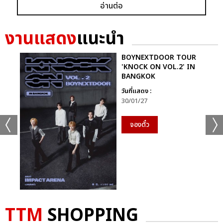
ก็ยังคงอยู่ในหัวใจของแฟนเพลงเสมอไม่มีวันเปลี่ยน
อ่านต่อ
นี่จึงไม่ใช่เพียงคอนเสิร์ตธรรมดา…แต่มันคือ “การเดินทางที่ไม่มีวัน
งานแสดง
แนะนำ
จบ” ของศิลปินผู้เป็นตำนานตัวจริงของวงการเพลงไทย ที่ยังคงสร้าง
แรงบันดาลใจและความสุขให้ผู้ฟังเสมอ
BOYNEXTDOOR TOUR
'KNOCK ON VOL.2' IN
ติดตามภาพบรรยากาศเพิ่มเติมได้ทุกช่องทางของ CHANGE2561
BANGKOK
และ CHANGEshowbiz แล้วเจอกันใหม่กับ #คอนเสิร์ตพี่
วันที่แสดง :
ฉอดCHANGEshowbiz ที่พร้อมสร้างตำนานครั้งใหม่อีกครั้งเร็วๆ นี้
30/01/27
จองตั๋ว
อัลบั้ม
รูป
TTM
SHOPPING