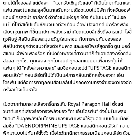
ตามได้ทั้งฮอลล์ แต่ยังพา “แขกรับเชิญตัวแสบ” ที่เติบโตมากับดาและ
แฟนเพลงในแต่ละยุคขึ้นมาเสริมความเดือดแบบไม่มีพัก ทั้งควีนออฟ
แดนซ์ คริสติน่า อากีลาร์ ดีว่าตัวแม่แห่งยุค 90s กับโมเมนต์ “แม่เจอ
แม่” ที่โชว์สเต็ปแด๊นซ์กันจนเวทีสะเทือน อ๊อฟ ปองศักดิ์ นักร้องพลัง
เสียงคุณภาพ ที่ขึ้นมาปะทะพลังดราม่ากับดาแบบลึกซึ้งถึงอารมณ์ โจอี้
ภูวศิษฐ์ ศิลปินเสียงละมุนขวัญใจมหาชน กับการพบกันของสอง
ศิลปินต่างยุคต่างแนวที่ลงตัวเกินคาด และเซอร์ไพรส์สุดกรี๊ด ตูน บอดี้
สแลม เจ้าพ่อเพลงร็อก ที่เปิดตัวเพียงเสี้ยววินาทีก็ทำเอาเสียงกรี๊ดถล่ม
ฮอลล์ ทุกโชว์ ทุกเพลง ทุกโมเมนต์ ถูกออกแบบมาเพื่อกระตุ้นให้
แฟนๆ ได้ “หลั่งสารความสุข” สมชื่อคอนเซปต์ “UPSTAGE แสบสนิท
คอนเสิร์ต” คอนเสิร์ตที่ไม่ได้เป็นแค่การกลับมาอีกครั้งของดา เอ็น
โดรฟิน แต่คือการพาทุกคนย้อนกลับไปกอดความทรงจำของตัวเองอีก
ครั้งอย่างเต็มหัวใจ
เปิดฉากท่ามกลางเสียงกรี๊ดกระหึ่ม Royal Paragon Hall ตั้งแต่
วินาทีแรกที่เสียงร้องทรงพลังของ “ดา เอ็นโดรฟิน” ดังขึ้นในเพลง
“แสบ” ก็ปลุกพลังเอ็นโดรฟินของแฟนเพลงให้สูบฉีดแบบเต็มแม็กซ์
สมชื่อ “DA ENDORPHINE UPSTAGE แสบสนิทคอนเสิร์ต” ความ
พีกมาแบบไม่ทันให้ตั้งตัว เมื่อโชว์ถูกฉีกจากธรรมเนียมคอนเสิร์ต ด้วย