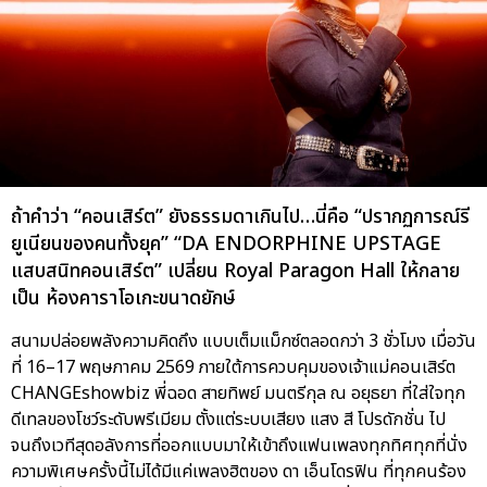
ถ้าคำว่า “คอนเสิร์ต” ยังธรรมดาเกินไป…นี่คือ “ปรากฏการณ์รี
ยูเนียนของคนทั้งยุค” “DA ENDORPHINE UPSTAGE
แสบสนิทคอนเสิร์ต” เปลี่ยน Royal Paragon Hall ให้กลาย
เป็น ห้องคาราโอเกะขนาดยักษ์
สนามปล่อยพลังความคิดถึง แบบเต็มแม็กซ์ตลอดกว่า 3 ชั่วโมง เมื่อวัน
ที่ 16–17 พฤษภาคม 2569 ภายใต้การควบคุมของเจ้าแม่คอนเสิร์ต
CHANGEshowbiz พี่ฉอด สายทิพย์ มนตรีกุล ณ อยุธยา ที่ใส่ใจทุก
ดีเทลของโชว์ระดับพรีเมียม ตั้งแต่ระบบเสียง แสง สี โปรดักชั่น ไป
จนถึงเวทีสุดอลังการที่ออกแบบมาให้เข้าถึงแฟนเพลงทุกทิศทุกที่นั่ง
ความพิเศษครั้งนี้ไม่ได้มีแค่เพลงฮิตของ ดา เอ็นโดรฟิน ที่ทุกคนร้อง