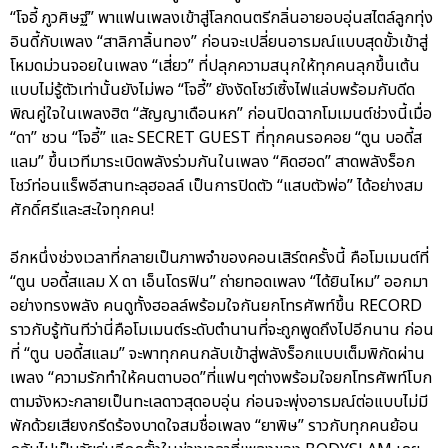
“โจอี้ ภูวศิษฐ์” พาแฟนเพลงเข้าสู่โลกดนตรีกลิ่นอายอบอุ่นสไตล์ลูกทุ่ง
อินดี้กับเพลง “สาลิกาลิ้นทอง” ก่อนจะเปลี่ยนอารมณ์แบบสุดขั้วเข้าสู่
โหมดม่วนจอยในเพลง “เสี่ยว” ที่ปลุกความสนุกให้ทุกคนลุกขึ้นเต้น
แบบไม่รู้ตัวเท่านั้นยังไม่พอ “โจอี้” ยังงัดโชว์เซิ้งไฟแล่บพร้อมกับดีด
พิณคู่ใจในเพลงฮิต “สัญญาเดือนหก” ก่อนปิดฉากโมเมนต์ช่วงนี้เมื่อ
“ดา” ชวน “โจอี้” และ SECRET GUEST ที่ทุกคนรอคอย “ตูน บอดี้ส
แลม” ขึ้นเวทีมาระเบิดพลังร่วมกันในเพลง “คิดฮอด” สาดพลังร็อก
โชว์ท่อนแร็พอีสานทะลุฮอลล์ เป็นการปิดตัว “แสบตัวพ่อ” ได้อย่างสม
ศักดิ์ศรีและสะใจทุกคน!
อีกหนึ่งช่วงเวลาที่กลายเป็นภาพจำของคอนเสิร์ตครั้งนี้ คือโมเมนต์ที่
“ตูน บอดี้สแลม X ดา เอ็นโดรฟิน” ถ่ายทอดเพลง “ได้ยินไหม” ออกมา
อย่างทรงพลัง คนดูทั้งฮอลล์พร้อมใจกันยกโทรศัพท์ขึ้น RECORD
ราวกับรู้ทันทีว่านี่คือโมเมนต์ระดับตำนานที่จะถูกพูดถึงไปอีกนาน ก่อน
ที่ “ตูน บอดี้สแลม” จะพาทุกคนกลับเข้าสู่พลังร็อกแบบเต็มพิกัดผ่าน
เพลง “ความรักทำให้คนตาบอด”ที่แฟนๆต่างพร้อมใจยกโทรศัพท์โบก
ตามจังหวะกลายเป็นทะเลดาวสุดอบอุ่น ก่อนจะพุ่งอารมณ์ต่อแบบไม่มี
พักด้วยเสียงกรีดร้องบาดใจสมชื่อเพลง “ยาพิษ” ราวกับทุกคนย้อน