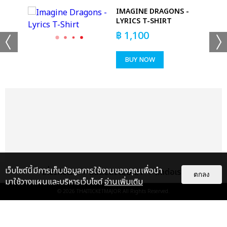
IMAGINE DRAGONS -
T
LYRICS T-SHIRT
฿
1,100
BUY NOW
+53
ดูรูปทั้งหมด
เว็บไซต์นี้มีการเก็บข้อมูลการใช้งานของคุณเพื่อนำ
เกี่ยวกับเรา
ติดต่อลงโฆษณา
ติดต่อเรา
ตกลง
มาใช้วางแผนและบริหารเว็บไซต์
อ่านเพิ่มเติม
© 2026
THAITICKETMAJOR
All Rights Reserved.
เเท็กที่เกี่ยวข้อง :
ดา เอ็นโดรฟิน
DA ENDORPHINE UPSTAGE