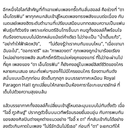
อีกหนึ่งไฮไลท์สำคัญที่ทำเอาแฟนเพลงกรี๊ดกันลั่นฮอลล์ คือช่วงที่ “ดา
เอ็นโดรฟิน” พาทุกคนกลับเข้าสู่โหมดเพลงทรงพลังแบบต่อเนื่อง กับ
เมดเลย์เพลงฮิตระดับตำนานที่เปรียบเสมือนบททดสอบความเป็นแฟน
พันธุ์แท้ตัวจริง เพราะแค่ดนตรีอินโทรขึ้นมา คนดูทั้งฮอลล์ก็พร้อมใจ
กันร้องตามแบบไม่มีตกหล่นแม้แต่คำเดียว ไม่ว่าจะเป็น “น้ำเต็มแก้ว”,
“อย่าทำให้ฟ้าผิดหวัง”, “ไม่ต้องรู้ว่าเราคบกันแบบไหน”, “เมื่อเขามา
ฉันจะไป”, “ดอกราตรี” และ “ภาพลวงตา” ทุกเพลงถูกนำมาร้อยเรียง
ใหม่อย่างทรงพลัง สมศักดิ์ศรีตัวแม่แห่งยุคของแทร่ ที่ไม่ว่าจะผ่านไป
กี่ยุค เพลงของ “ดา เอ็นโดรฟิน” ก็ยังคงอยู่ในเพลย์ลิสต์ชีวิตของใคร
หลายคนเสมอ ขณะที่แฟนๆเองก็ไม่มีใครยอมใคร ร้องตามกันดัง
สนั่นแบบเป๊ะทุกท่อน จัดเต็มทุกฮุก จนบรรยากาศเหมือน Royal
Paragon Hall ถูกเปลี่ยนให้กลายเป็นห้องคาราโอเกะขนาดยักษ์ ที่
เต็มไปด้วยความสุขจนล้น
แล้วบรรยากาศทั้งฮอลล์ก็เปลี่ยนเข้าสู่โหมดละมุนแบบไม่ทันตั้งตัว เมื่อ
“โจอี้ ภูวศิษฐ์” ปรากฏตัวขึ้นบนเวทีพร้อมรอยยิ้มอบอุ่น กับการพบกัน
ของสองศิลปินต่างยุคต่างแนวอย่าง “โจอี้ x ดา” ที่กลับเข้ากันได้อย่าง
ลงตัวเกินคาดในเพลง “ไม่รู้จักฉันไม่รู้เธอ” ก่อนที่ “ดา” จะยกเวทีให้