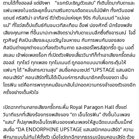
ตามได้ทั้งฮอลล์ แต่ยังพา “แขกรับเชิญตัวแสบ” ที่เติบโตมากับดาและ
แฟนเพลงในแต่ละยุคขึ้นมาเสริมความเดือดแบบไม่มีพัก ทั้งควีนออฟ
แดนซ์ คริสติน่า อากีลาร์ ดีว่าตัวแม่แห่งยุค 90s กับโมเมนต์ “แม่เจอ
แม่” ที่โชว์สเต็ปแด๊นซ์กันจนเวทีสะเทือน อ๊อฟ ปองศักดิ์ นักร้องพลัง
เสียงคุณภาพ ที่ขึ้นมาปะทะพลังดราม่ากับดาแบบลึกซึ้งถึงอารมณ์ โจอี้
ภูวศิษฐ์ ศิลปินเสียงละมุนขวัญใจมหาชน กับการพบกันของสอง
ศิลปินต่างยุคต่างแนวที่ลงตัวเกินคาด และเซอร์ไพรส์สุดกรี๊ด ตูน บอดี้
สแลม เจ้าพ่อเพลงร็อก ที่เปิดตัวเพียงเสี้ยววินาทีก็ทำเอาเสียงกรี๊ดถล่ม
ฮอลล์ ทุกโชว์ ทุกเพลง ทุกโมเมนต์ ถูกออกแบบมาเพื่อกระตุ้นให้
แฟนๆ ได้ “หลั่งสารความสุข” สมชื่อคอนเซปต์ “UPSTAGE แสบสนิท
คอนเสิร์ต” คอนเสิร์ตที่ไม่ได้เป็นแค่การกลับมาอีกครั้งของดา เอ็น
โดรฟิน แต่คือการพาทุกคนย้อนกลับไปกอดความทรงจำของตัวเองอีก
ครั้งอย่างเต็มหัวใจ
เปิดฉากท่ามกลางเสียงกรี๊ดกระหึ่ม Royal Paragon Hall ตั้งแต่
วินาทีแรกที่เสียงร้องทรงพลังของ “ดา เอ็นโดรฟิน” ดังขึ้นในเพลง
“แสบ” ก็ปลุกพลังเอ็นโดรฟินของแฟนเพลงให้สูบฉีดแบบเต็มแม็กซ์
สมชื่อ “DA ENDORPHINE UPSTAGE แสบสนิทคอนเสิร์ต” ความ
พีกมาแบบไม่ทันให้ตั้งตัว เมื่อโชว์ถูกฉีกจากธรรมเนียมคอนเสิร์ต ด้วย