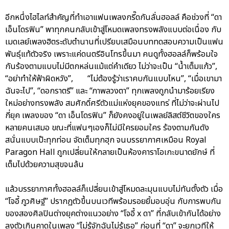
อีกหนึ่งไฮไลท์สำคัญที่ทำเอาแฟนเพลงกรี๊ดกันลั่นฮอลล์ คือช่วงที่ “ดา
เอ็นโดรฟิน” พาทุกคนกลับเข้าสู่โหมดเพลงทรงพลังแบบต่อเนื่อง กับ
เมดเลย์เพลงฮิตระดับตำนานที่เปรียบเสมือนบททดสอบความเป็นแฟน
พันธุ์แท้ตัวจริง เพราะแค่ดนตรีอินโทรขึ้นมา คนดูทั้งฮอลล์ก็พร้อมใจ
กันร้องตามแบบไม่มีตกหล่นแม้แต่คำเดียว ไม่ว่าจะเป็น “น้ำเต็มแก้ว”,
“อย่าทำให้ฟ้าผิดหวัง”, “ไม่ต้องรู้ว่าเราคบกันแบบไหน”, “เมื่อเขามา
ฉันจะไป”, “ดอกราตรี” และ “ภาพลวงตา” ทุกเพลงถูกนำมาร้อยเรียง
ใหม่อย่างทรงพลัง สมศักดิ์ศรีตัวแม่แห่งยุคของแทร่ ที่ไม่ว่าจะผ่านไป
กี่ยุค เพลงของ “ดา เอ็นโดรฟิน” ก็ยังคงอยู่ในเพลย์ลิสต์ชีวิตของใคร
หลายคนเสมอ ขณะที่แฟนๆเองก็ไม่มีใครยอมใคร ร้องตามกันดัง
สนั่นแบบเป๊ะทุกท่อน จัดเต็มทุกฮุก จนบรรยากาศเหมือน Royal
Paragon Hall ถูกเปลี่ยนให้กลายเป็นห้องคาราโอเกะขนาดยักษ์ ที่
เต็มไปด้วยความสุขจนล้น
แล้วบรรยากาศทั้งฮอลล์ก็เปลี่ยนเข้าสู่โหมดละมุนแบบไม่ทันตั้งตัว เมื่อ
“โจอี้ ภูวศิษฐ์” ปรากฏตัวขึ้นบนเวทีพร้อมรอยยิ้มอบอุ่น กับการพบกัน
ของสองศิลปินต่างยุคต่างแนวอย่าง “โจอี้ x ดา” ที่กลับเข้ากันได้อย่าง
ลงตัวเกินคาดในเพลง “ไม่รู้จักฉันไม่รู้เธอ” ก่อนที่ “ดา” จะยกเวทีให้