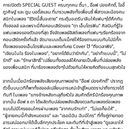
การเปิดตัว SPECIAL GUEST ครบทุกคน ติ๊นา , อ๊อฟ ปองศักดิ์, โจอี้
ภูวศิษฐ์ และ ตูน บอดี้สแลม ที่มารวมพลังทั้งเพื่อนซี้ พี่สาวและน้องคน
สนิทในเพลง “ชีวิตนี้สั้นจะตาย” กระตุ้นอะดรีนาลีนให้แฟนๆได้คึกกัน
ทั้งฮอลล์ และเพราะนี่คือคอนเสิร์ตของ “ดา เอ็นโดรฟิน” ศิลปินที่รู้ใจ
แฟนเพลงของตัวเองที่สุด จึงจัดเพลย์ลิสต์เพลงที่แฟนๆเรียกร้องจาก
คอนเสิร์ตครั้งที่แล้ว จัดมาแบบเต็มแม็กซ์ให้ร้องตามแบบกันไม่มีกั๊ก
ทั้งเพลงของเอ็นโดรฟินและเพลงที่เคย Cover ไว้ “ถึงเวลาฟัง”,
“เขียนในใจ ร้องในเพลง”, “อยากได้ยินว่ารักกัน”, “อย่าทำแบบนี้”, “ไม่
รักดี” และ “รักษาสิทธิ์”เปลี่ยนทั้งฮอลล์ให้กลายเป็นพื้นที่ปล่อยพลัง
ของเพื่อนสนิท ที่มาร้องเพลงดังๆไปด้วยกันให้หายคิดถึงแบบสุดหัวใจ
จากนั้นเมื่อนักร้องพลังเสียงคุณภาพอย่าง “อ๊อฟ ปองศักดิ์” ปรากฏ
ตัวขึ้นบนเวทีก็พาทั้งฮออล์เปลี่ยนอารมณ์เข้าสู่โหมดดราม่าถึงทรวงได้
ทันที ในเพลง “แทงข้างหลังทะลุถึงหัวใจ สมศักดิ์ศรีนักร้องคุณภาพ
จากนั้น อ๊อฟ x ดา ได้ผลัดกันปล่อยพลังเสียงดวลกันเพลงต่อเพลง
แบบไม่มีใครยอมใครผ่านเพลง “จากคนรักเก่า” , “ไม่ขอก็จะให้” ,
“ผู้ชายคนนี้กำลังหมดแรง” และ “เธอมีฉัน ฉันมีใคร” ที่ทั้งคู่ถ่ายทอด
อารมณ์ออกมาได้เจ็บลึกทุกประโยค และทันทีที่เข้าสู่เพลง “ดูแลเขาให้