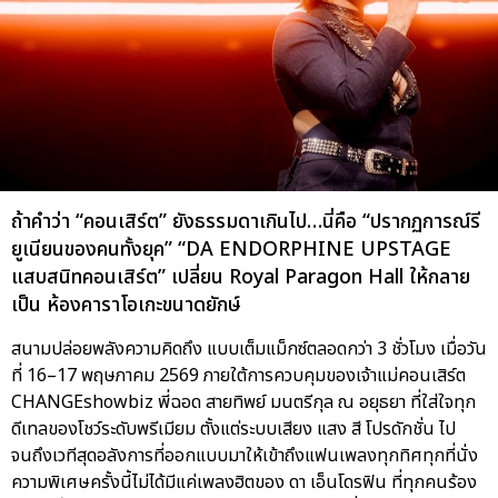
ถ้าคำว่า “คอนเสิร์ต” ยังธรรมดาเกินไป…นี่คือ “ปรากฏการณ์รี
ยูเนียนของคนทั้งยุค” “DA ENDORPHINE UPSTAGE
แสบสนิทคอนเสิร์ต” เปลี่ยน Royal Paragon Hall ให้กลาย
เป็น ห้องคาราโอเกะขนาดยักษ์
สนามปล่อยพลังความคิดถึง แบบเต็มแม็กซ์ตลอดกว่า 3 ชั่วโมง เมื่อวัน
ที่ 16–17 พฤษภาคม 2569 ภายใต้การควบคุมของเจ้าแม่คอนเสิร์ต
CHANGEshowbiz พี่ฉอด สายทิพย์ มนตรีกุล ณ อยุธยา ที่ใส่ใจทุก
ดีเทลของโชว์ระดับพรีเมียม ตั้งแต่ระบบเสียง แสง สี โปรดักชั่น ไป
จนถึงเวทีสุดอลังการที่ออกแบบมาให้เข้าถึงแฟนเพลงทุกทิศทุกที่นั่ง
ความพิเศษครั้งนี้ไม่ได้มีแค่เพลงฮิตของ ดา เอ็นโดรฟิน ที่ทุกคนร้อง