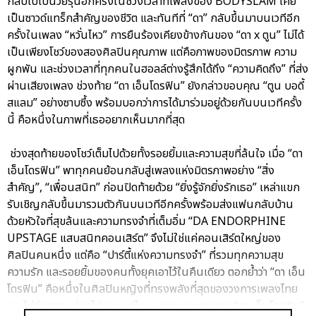
กลับไปเป็นวัยรุ่นอีกครั้งในช่วงเวลาที่เพลงของ BODYSLAM เคย
เป็นซาวด์แทร็กสำคัญของชีวิต และทันทีที่ “ดา” กลับขึ้นมาบนเวทีอีก
ครั้งในเพลง “หวั่นไหว” การยืนร้องเคียงข้างกันของ “ดา x ตูน” ไม่ได้
เป็นเพียงโชว์ของสองศิลปินคุณภาพ แต่คือภาพของมิตรภาพ ความ
ผูกพัน และช่วงเวลาที่ทุกคนในฮอลล์ต่างรู้สึกได้ถึง “ความคิดถึง” ที่ส่ง
ผ่านเสียงเพลง ช่วงท้าย “ดา เอ็นโดรฟิน” ยังกล่าวขอบคุณ “ตูน บอดี้
สแลม” อย่างซาบซึ้ง พร้อมบอกว่าการได้มาร่วมอยู่ด้วยกันบนเวทีครั้ง
นี้ คือหนึ่งในภาพที่เธออยากเห็นมากที่สุด
ช่วงสุดท้ายของโชว์เต็มไปด้วยทั้งรอยยิ้มและความสุขที่ล้นใจ เมื่อ “ดา
เอ็นโดรฟิน” พาทุกคนย้อนกลับสู่เพลงแห่งมิตรภาพอย่าง “สิ่ง
สำคัญ”, “เพื่อนสนิท” ก่อนปิดท้ายด้วย “ยิ่งรู้จักยิ่งรักเธอ” เหล่าแขก
รับเชิญกลับขึ้นมารวมตัวกันบนเวทีอีกครั้งพร้อมส่งแฟนกลับบ้าน
ด้วยหัวใจที่สุขล้นและความทรงจำที่เต็มอิ่ม “DA ENDORPHINE
UPSTAGE แสบสนิทคอนเสิร์ต” จึงไม่ใช่แค่คอนเสิร์ตใหญ่ของ
ศิลปินคนหนึ่ง แต่คือ “ปาร์ตี้แห่งความทรงจำ” ที่รวมทุกความสุข
ความรัก และรอยยิ้มของคนทั้งยุคเอาไว้ในคืนเดียว ตอกย้ำว่า “ดา เอ็น
โดรฟิน” คือหนึ่งในศิลปินหญิงที่ทรงพลังที่สุดของวงการเพลงไทย
และไม่ว่าเวลาจะผ่านไปนานแค่ไหน…ทุกบทเพลงของ “ดา เอ็นโดรฟิน”