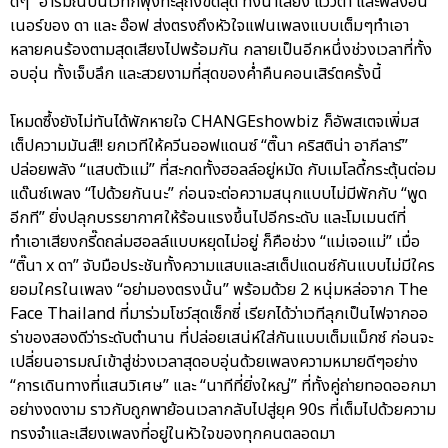
ดีๆ” อารมณ์บนเวทีก็พุ่งทะลุถึงขีดสุด ทั้งน้ำเสียง แววตา และพลังอิน
เนอร์ของ ดา และ อ๊อฟ ส่งตรงถึงหัวใจแฟนเพลงแบบเต็มๆทำเอา
หลายคนร้องตามสุดเสียงไปพร้อมกัน กลายเป็นอีกหนึ่งช่วงเวลาที่ทั้ง
อบอุ่น ทั้งเจ็บลึก และสวยงามที่สุดของค่ำคืนคอนเสิร์ตครั้งนี้
โหมดซึ้งยังไม่ทันได้พักหายใจ CHANGEshowbiz ก็อัพสเตจเพิ่มส
เต็ปความมันส์!! ยกเวทีให้ควีนออฟแดนซ์ “ติ๊นา คริสติน่า อากีลาร์”
ปล่อยพลัง “แสบตัวแม่” ที่สะกดทั้งฮอลล์อยู่หมัด กับเมโลดี้กระตุ้นต่อม
แด๊นซ์เพลง “ไปด้วยกันนะ” ก่อนจะต่อความสนุกแบบไม่มีพักกับ “พูด
อีกที” ยิ่งปลุกบรรยากาศให้ร้อนแรงขึ้นไปอีกระดับ และโมเมนต์ที่
ทำเอาเสียงกรี๊ดถล่มฮอลล์แบบหยุดไม่อยู่ ก็คือช่วง “แม่เจอแม่” เมื่อ
“ติ๊นา x ดา” จับมือประชันทั้งความแสบและสเต็ปแดนซ์กันแบบไม่มีใคร
ยอมใครในเพลง “อย่ามองตรงนั้น” พร้อมด้วย 2 หนุ่มหล่อจาก The
Face Thailand ที่มาร่วมโชว์สุดเซ็กซี่ เรียกได้ว่าเวทีลุกเป็นไฟจากออ
ร่าของสองดีว่าระดับตำนาน ที่ปล่อยเสน่ห์ใส่กันแบบเต็มแม็กซ์ ก่อนจะ
เปลี่ยนอารมณ์เข้าสู่ช่วงเวลาสุดอบอุ่นด้วยเพลงความหมายดีๆอย่าง
“การเดินทางที่แสนวิเศษ” และ “นาทีที่ยิ่งใหญ่” ที่ทั้งคู่ถ่ายทอดออกมา
อย่างงดงาม ราวกับถูกพาย้อนเวลากลับไปสู่ยุค 90s ที่เต็มไปด้วยความ
ทรงจำและเสียงเพลงที่อยู่ในหัวใจของทุกคนตลอดมา