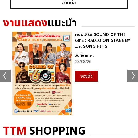
อ่านต่อ
ก็ยังคงอยู่ในหัวใจของแฟนเพลงเสมอไม่มีวันเปลี่ยน
นี่จึงไม่ใช่เพียงคอนเสิร์ตธรรมดา…แต่มันคือ “การเดินทางที่ไม่มีวัน
งานแสดง
แนะนำ
จบ” ของศิลปินผู้เป็นตำนานตัวจริงของวงการเพลงไทย ที่ยังคงสร้าง
แรงบันดาลใจและความสุขให้ผู้ฟังเสมอ
คอนเสิร์ต SOUND OF THE
60'S : RADIO ON STAGE BY
I.S. SONG HITS
ติดตามภาพบรรยากาศเพิ่มเติมได้ทุกช่องทางของ CHANGE2561
และ CHANGEshowbiz แล้วเจอกันใหม่กับ #คอนเสิร์ตพี่
วันที่แสดง :
23/08/26
ฉอดCHANGEshowbiz ที่พร้อมสร้างตำนานครั้งใหม่อีกครั้งเร็วๆ นี้
จองตั๋ว
อัลบั้ม
รูป
TTM
SHOPPING