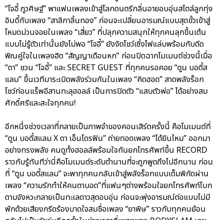
“โจอี้ ภูวศิษฐ์” พาแฟนเพลงเข้าสู่โลกดนตรีกลิ่นอายอบอุ่นสไตล์ลูกทุ่ง
อินดี้กับเพลง “สาลิกาลิ้นทอง” ก่อนจะเปลี่ยนอารมณ์แบบสุดขั้วเข้าสู่
โหมดม่วนจอยในเพลง “เสี่ยว” ที่ปลุกความสนุกให้ทุกคนลุกขึ้นเต้น
แบบไม่รู้ตัวเท่านั้นยังไม่พอ “โจอี้” ยังงัดโชว์เซิ้งไฟแล่บพร้อมกับดีด
พิณคู่ใจในเพลงฮิต “สัญญาเดือนหก” ก่อนปิดฉากโมเมนต์ช่วงนี้เมื่อ
“ดา” ชวน “โจอี้” และ SECRET GUEST ที่ทุกคนรอคอย “ตูน บอดี้ส
แลม” ขึ้นเวทีมาระเบิดพลังร่วมกันในเพลง “คิดฮอด” สาดพลังร็อก
โชว์ท่อนแร็พอีสานทะลุฮอลล์ เป็นการปิดตัว “แสบตัวพ่อ” ได้อย่างสม
ศักดิ์ศรีและสะใจทุกคน!
อีกหนึ่งช่วงเวลาที่กลายเป็นภาพจำของคอนเสิร์ตครั้งนี้ คือโมเมนต์ที่
“ตูน บอดี้สแลม X ดา เอ็นโดรฟิน” ถ่ายทอดเพลง “ได้ยินไหม” ออกมา
อย่างทรงพลัง คนดูทั้งฮอลล์พร้อมใจกันยกโทรศัพท์ขึ้น RECORD
ราวกับรู้ทันทีว่านี่คือโมเมนต์ระดับตำนานที่จะถูกพูดถึงไปอีกนาน ก่อน
ที่ “ตูน บอดี้สแลม” จะพาทุกคนกลับเข้าสู่พลังร็อกแบบเต็มพิกัดผ่าน
เพลง “ความรักทำให้คนตาบอด”ที่แฟนๆต่างพร้อมใจยกโทรศัพท์โบก
ตามจังหวะกลายเป็นทะเลดาวสุดอบอุ่น ก่อนจะพุ่งอารมณ์ต่อแบบไม่มี
พักด้วยเสียงกรีดร้องบาดใจสมชื่อเพลง “ยาพิษ” ราวกับทุกคนย้อน