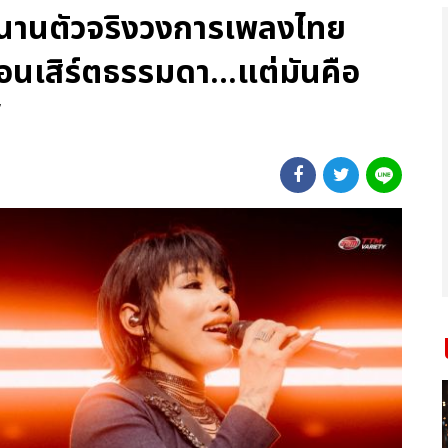
นานตัวจริงวงการเพลงไทย
ช่คอนเสิร์ตธรรมดา…แต่มันคือ
”