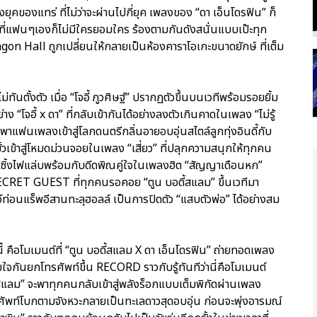
ยุคของแทร่ ที่ไม่ว่าจะผ่านไปกี่ยุค เพลงของ “ดา เอ็นโดรฟิน” ก็
ี่แฟนๆเองก็ไม่มีใครยอมใคร ร้องตามกันดังสนั่นแบบเป๊ะทุก
on Hall ถูกเปลี่ยนให้กลายเป็นห้องคาราโอเกะขนาดยักษ์ ที่เต็ม
ันตั้งตัว เมื่อ “โจอี้ ภูวศิษฐ์” ปรากฏตัวขึ้นบนเวทีพร้อมรอยยิ้ม
โจอี้ x ดา” ที่กลับเข้ากันได้อย่างลงตัวเกินคาดในเพลง “ไม่รู้
ษฐ์” พาแฟนเพลงเข้าสู่โลกดนตรีกลิ่นอายอบอุ่นสไตล์ลูกทุ่งอินดี้กับ
วเข้าสู่โหมดม่วนจอยในเพลง “เสี่ยว” ที่ปลุกความสนุกให้ทุกคน
ัดโชว์เซิ้งไฟแล่บพร้อมกับดีดพิณคู่ใจในเพลงฮิต “สัญญาเดือนหก”
ะ SECRET GUEST ที่ทุกคนรอคอย “ตูน บอดี้สแลม” ขึ้นเวทีมา
ท่อนแร็พอีสานทะลุฮอลล์ เป็นการปิดตัว “แสบตัวพ่อ” ได้อย่างสม
ี้ คือโมเมนต์ที่ “ตูน บอดี้สแลม X ดา เอ็นโดรฟิน” ถ่ายทอดเพลง
จกันยกโทรศัพท์ขึ้น RECORD ราวกับรู้ทันทีว่านี่คือโมเมนต์
ี้สแลม” จะพาทุกคนกลับเข้าสู่พลังร็อกแบบเต็มพิกัดผ่านเพลง
พท์โบกตามจังหวะกลายเป็นทะเลดาวสุดอบอุ่น ก่อนจะพุ่งอารมณ์