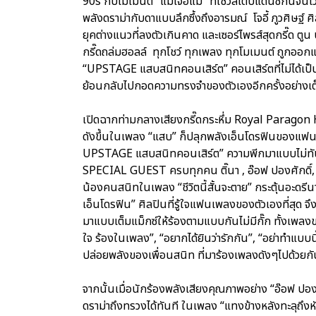
90s กับโมเมนต์ “แม่เจอแม่” ที่โชว์สเต็ปแด๊นซ์กันจนเ
พลังดราม่ากับดาแบบลึกซึ้งถึงอารมณ์ โจอี้ ภูวศิษ
ยุคต่างแนวที่ลงตัวเกินคาด และเซอร์ไพรส์สุดกรี๊ด ตูน บ
กรี๊ดถล่มฮอลล์ ทุกโชว์ ทุกเพลง ทุกโมเมนต์ ถูกออกแ
“UPSTAGE แสบสนิทคอนเสิร์ต” คอนเสิร์ตที่ไม่ได้เป
ย้อนกลับไปกอดความทรงจำของตัวเองอีกครั้งอย่างเต
เปิดฉากท่ามกลางเสียงกรี๊ดกระหึ่ม Royal Paragon Ha
ดังขึ้นในเพลง “แสบ” ก็ปลุกพลังเอ็นโดรฟินของแ
UPSTAGE แสบสนิทคอนเสิร์ต” ความพีกมาแบบไม่ทันให้ต
SPECIAL GUEST ครบทุกคน ติ๊นา , อ๊อฟ ปองศักดิ์, โจอี้
น้องคนสนิทในเพลง “ชีวิตนี้สั้นจะตาย” กระตุ้นอะดรีน
เอ็นโดรฟิน” ศิลปินที่รู้ใจแฟนเพลงของตัวเองที่สุด จึ
มาแบบเต็มแม็กซ์ให้ร้องตามแบบกันไม่มีกั๊ก ทั้งเพลง
ใจ ร้องในเพลง”, “อยากได้ยินว่ารักกัน”, “อย่าทำแบบนี้”,
ปล่อยพลังของเพื่อนสนิท ที่มาร้องเพลงดังๆไปด้วยกั
จากนั้นเมื่อนักร้องพลังเสียงคุณภาพอย่าง “อ๊อฟ ปองศ
ดราม่าถึงทรวงได้ทันที ในเพลง “แทงข้างหลังทะลุถึงหั