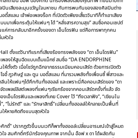
วทีสะเทือน อ๊อฟ ปองศักดิ์ นักร้องพลังเสียงคุณภาพ ที่ขึ้นมาปะทะ
ฐ์ ศิลปินเสียงละมุนขวัญใจมหาชน กับการพบกันของสองศิลปินต่าง
อดี้สแลม เจ้าพ่อเพลงร็อก ที่เปิดตัวเพียงเสี้ยววินาทีก็ทำเอาเสียง
บบมาเพื่อกระตุ้นให้แฟนๆ ได้ “หลั่งสารความสุข” สมชื่อคอนเซปต์
็นแค่การกลับมาอีกครั้งของดา เอ็นโดรฟิน แต่คือการพาทุกคน
็มหัวใจ
ll ตั้งแต่วินาทีแรกที่เสียงร้องทรงพลังของ “ดา เอ็นโดรฟิน”
ฟนเพลงให้สูบฉีดแบบเต็มแม็กซ์ สมชื่อ “DA ENDORPHINE
ั้งตัว เมื่อโชว์ถูกฉีกจากธรรมเนียมคอนเสิร์ต ด้วยการเปิดตัว
 ภูวศิษฐ์ และ ตูน บอดี้สแลม ที่มารวมพลังทั้งเพื่อนซี้ พี่สาวและ
าลีนให้แฟนๆได้คึกกันทั้งฮอลล์ และเพราะนี่คือคอนเสิร์ตของ “ดา
งจัดเพลย์ลิสต์เพลงที่แฟนๆเรียกร้องจากคอนเสิร์ตครั้งที่แล้ว จัด
ของเอ็นโดรฟินและเพลงที่เคย Cover ไว้ “ถึงเวลาฟัง”, “เขียนใน
 “ไม่รักดี” และ “รักษาสิทธิ์”เปลี่ยนทั้งฮอลล์ให้กลายเป็นพื้นที่
นให้หายคิดถึงแบบสุดหัวใจ
ักดิ์” ปรากฏตัวขึ้นบนเวทีก็พาทั้งฮออล์เปลี่ยนอารมณ์เข้าสู่โหมด
วใจ สมศักดิ์ศรีนักร้องคุณภาพ จากนั้น อ๊อฟ x ดา ได้ผลัดกัน