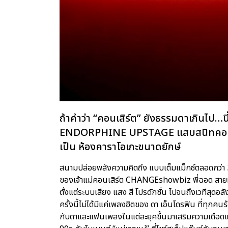
ถ้าคำว่า “คอนเสิร์ต” ยังธรรมดาเกินไป…น
ENDORPHINE UPSTAGE แสบสนิทคอนเสิร
เป็น ห้องคาราโอเกะขนาดยักษ์
สนามปล่อยพลังความคิดถึง แบบเต็มแม็กซ์ตลอดกว่า 3
ของเจ้าแม่คอนเสิร์ต CHANGEshowbiz พี่ฉอด สายทิพย
ตั้งแต่ระบบเสียง แสง สี โปรดักชั่น ไปจนถึงเวทีสุดอ
ครั้งนี้ไม่ได้มีแค่เพลงฮิตของ ดา เอ็นโดรฟิน ที่ทุกค
กับดาและแฟนเพลงในแต่ละยุคขึ้นมาเสริมความเดือดแบบไม