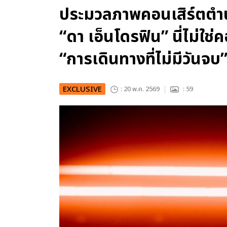
ประมวลภาพคอนเสิร์ตตำ
“ดา เอ็นโดรฟิน” นี่ไม่ใ
“การเดินทางที่ไม่มีวันจบ
EXCLUSIVE
: 20 พ.ค. 2569
: 59