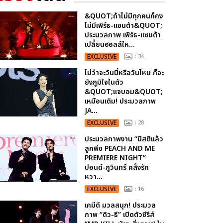
&QUOT;ถ้าไม่มีทุกคนก็คง
ไม่มีเพิร์ธ-แซนต้า&QUOT;
ประมวลภาพ เพิร์ธ-แซนต้า
เปลี่ยนฮอลล์ให...
EXCLUSIVE
: 34
ไม่ว่าจะวันนี้หรือวันไหน ก็จะ
ยังภูมิใจในตัว
&QUOT;แจบอม&QUOT;
เหมือนเดิม! ประมวลภาพ
JA...
EXCLUSIVE
: 28
ประมวลภาพงาน “มีสติแล้ว
ลูกพีช PEACH AND ME
PREMIERE NIGHT”
ปอนด์-ภูวินทร์ คลั่งรัก
หวา...
EXCLUSIVE
: 16
เคมีดี มวลสนุก! ประมวล
ภาพ “ดิว-ธี” เปิดตัวซีรีส์