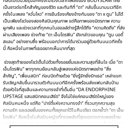
กลับไปเป็นวัยรุ่นอีกครั้งในช่วงเวลาที่เพลงของ BODYSLAM เคย
เป็นซาวด์แทร็กสำคัญของชีวิต และทันทีที่ “ดา” กลับขึ้นมาบนเวทีอีก
ครั้งในเพลง “หวั่นไหว” การยืนร้องเคียงข้างกันของ “ดา x ตูน” ไม่ได้
เป็นเพียงโชว์ของสองศิลปินคุณภาพ แต่คือภาพของมิตรภาพ ความ
ผูกพัน และช่วงเวลาที่ทุกคนในฮอลล์ต่างรู้สึกได้ถึง “ความคิดถึง” ที่ส่ง
ผ่านเสียงเพลง ช่วงท้าย “ดา เอ็นโดรฟิน” ยังกล่าวขอบคุณ “ตูน บอดี้
สแลม” อย่างซาบซึ้ง พร้อมบอกว่าการได้มาร่วมอยู่ด้วยกันบนเวทีครั้ง
นี้ คือหนึ่งในภาพที่เธออยากเห็นมากที่สุด
ช่วงสุดท้ายของโชว์เต็มไปด้วยทั้งรอยยิ้มและความสุขที่ล้นใจ เมื่อ “ดา
เอ็นโดรฟิน” พาทุกคนย้อนกลับสู่เพลงแห่งมิตรภาพอย่าง “สิ่ง
สำคัญ”, “เพื่อนสนิท” ก่อนปิดท้ายด้วย “ยิ่งรู้จักยิ่งรักเธอ” เหล่าแขก
รับเชิญกลับขึ้นมารวมตัวกันบนเวทีอีกครั้งพร้อมส่งแฟนกลับบ้าน
ด้วยหัวใจที่สุขล้นและความทรงจำที่เต็มอิ่ม “DA ENDORPHINE
UPSTAGE แสบสนิทคอนเสิร์ต” จึงไม่ใช่แค่คอนเสิร์ตใหญ่ของ
ศิลปินคนหนึ่ง แต่คือ “ปาร์ตี้แห่งความทรงจำ” ที่รวมทุกความสุข
ความรัก และรอยยิ้มของคนทั้งยุคเอาไว้ในคืนเดียว ตอกย้ำว่า “ดา เอ็น
โดรฟิน” คือหนึ่งในศิลปินหญิงที่ทรงพลังที่สุดของวงการเพลงไทย
และไม่ว่าเวลาจะผ่านไปนานแค่ไหน…ทุกบทเพลงของ “ดา เอ็นโดรฟิน”