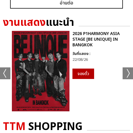
อ่านต่อ
ก็ยังคงอยู่ในหัวใจของแฟนเพลงเสมอไม่มีวันเปลี่ยน
นี่จึงไม่ใช่เพียงคอนเสิร์ตธรรมดา…แต่มันคือ “การเดินทางที่ไม่มีวัน
งานแสดง
แนะนำ
จบ” ของศิลปินผู้เป็นตำนานตัวจริงของวงการเพลงไทย ที่ยังคงสร้าง
แรงบันดาลใจและความสุขให้ผู้ฟังเสมอ
2026 P1HARMONY ASIA
STAGE [BE UNIQUE] IN
BANGKOK
ติดตามภาพบรรยากาศเพิ่มเติมได้ทุกช่องทางของ CHANGE2561
และ CHANGEshowbiz แล้วเจอกันใหม่กับ #คอนเสิร์ตพี่
วันที่แสดง :
ฉอดCHANGEshowbiz ที่พร้อมสร้างตำนานครั้งใหม่อีกครั้งเร็วๆ นี้
22/08/26
จองตั๋ว
อัลบั้ม
รูป
TTM
SHOPPING