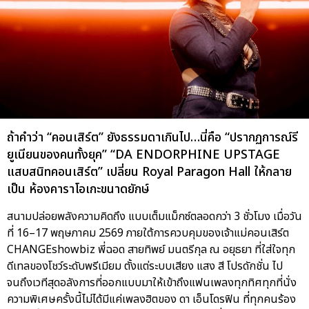
ถ้าคำว่า “คอนเสิร์ต” ยังธรรมดาเกินไป…นี่คือ “ปรากฏการณ์รี
ยูเนียนของคนทั้งยุค” “DA ENDORPHINE UPSTAGE
แสบสนิทคอนเสิร์ต” เปลี่ยน Royal Paragon Hall ให้กลาย
เป็น ห้องคาราโอเกะขนาดยักษ์
สนามปล่อยพลังความคิดถึง แบบเต็มแม็กซ์ตลอดกว่า 3 ชั่วโมง เมื่อวัน
ที่ 16–17 พฤษภาคม 2569 ภายใต้การควบคุมของเจ้าแม่คอนเสิร์ต
CHANGEshowbiz พี่ฉอด สายทิพย์ มนตรีกุล ณ อยุธยา ที่ใส่ใจทุก
ดีเทลของโชว์ระดับพรีเมียม ตั้งแต่ระบบเสียง แสง สี โปรดักชั่น ไป
จนถึงเวทีสุดอลังการที่ออกแบบมาให้เข้าถึงแฟนเพลงทุกทิศทุกที่นั่ง
ความพิเศษครั้งนี้ไม่ได้มีแค่เพลงฮิตของ ดา เอ็นโดรฟิน ที่ทุกคนร้อง