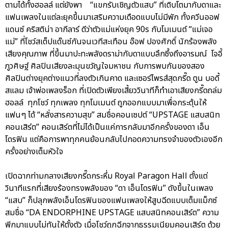
ตามได้ทั้งฮอลล์ แต่ยังพา “แขกรับเชิญตัวแสบ” ที่เติบโตมากับดาและ
แฟนเพลงในแต่ละยุคขึ้นมาเสริมความเดือดแบบไม่มีพัก ทั้งควีนออฟ
แดนซ์ คริสติน่า อากีลาร์ ดีว่าตัวแม่แห่งยุค 90s กับโมเมนต์ “แม่เจอ
แม่” ที่โชว์สเต็ปแด๊นซ์กันจนเวทีสะเทือน อ๊อฟ ปองศักดิ์ นักร้องพลัง
เสียงคุณภาพ ที่ขึ้นมาปะทะพลังดราม่ากับดาแบบลึกซึ้งถึงอารมณ์ โจอี้
ภูวศิษฐ์ ศิลปินเสียงละมุนขวัญใจมหาชน กับการพบกันของสอง
ศิลปินต่างยุคต่างแนวที่ลงตัวเกินคาด และเซอร์ไพรส์สุดกรี๊ด ตูน บอดี้
สแลม เจ้าพ่อเพลงร็อก ที่เปิดตัวเพียงเสี้ยววินาทีก็ทำเอาเสียงกรี๊ดถล่ม
ฮอลล์ ทุกโชว์ ทุกเพลง ทุกโมเมนต์ ถูกออกแบบมาเพื่อกระตุ้นให้
แฟนๆ ได้ “หลั่งสารความสุข” สมชื่อคอนเซปต์ “UPSTAGE แสบสนิท
คอนเสิร์ต” คอนเสิร์ตที่ไม่ได้เป็นแค่การกลับมาอีกครั้งของดา เอ็น
โดรฟิน แต่คือการพาทุกคนย้อนกลับไปกอดความทรงจำของตัวเองอีก
ครั้งอย่างเต็มหัวใจ
เปิดฉากท่ามกลางเสียงกรี๊ดกระหึ่ม Royal Paragon Hall ตั้งแต่
วินาทีแรกที่เสียงร้องทรงพลังของ “ดา เอ็นโดรฟิน” ดังขึ้นในเพลง
“แสบ” ก็ปลุกพลังเอ็นโดรฟินของแฟนเพลงให้สูบฉีดแบบเต็มแม็กซ์
สมชื่อ “DA ENDORPHINE UPSTAGE แสบสนิทคอนเสิร์ต” ความ
พีกมาแบบไม่ทันให้ตั้งตัว เมื่อโชว์ถูกฉีกจากธรรมเนียมคอนเสิร์ต ด้วย