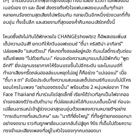
ดีๆ” อารมณ์บนเวทีก็พุ่งทะลุถึงขีดสุด ทั้งน้ำเสียง แววตา และพลังอิน
เนอร์ของ ดา และ อ๊อฟ ส่งตรงถึงหัวใจแฟนเพลงแบบเต็มๆทำเอา
หลายคนร้องตามสุดเสียงไปพร้อมกัน กลายเป็นอีกหนึ่งช่วงเวลาที่ทั้ง
อบอุ่น ทั้งเจ็บลึก และสวยงามที่สุดของค่ำคืนคอนเสิร์ตครั้งนี้
โหมดซึ้งยังไม่ทันได้พักหายใจ CHANGEshowbiz ก็อัพสเตจเพิ่มส
เต็ปความมันส์!! ยกเวทีให้ควีนออฟแดนซ์ “ติ๊นา คริสติน่า อากีลาร์”
ปล่อยพลัง “แสบตัวแม่” ที่สะกดทั้งฮอลล์อยู่หมัด กับเมโลดี้กระตุ้นต่อม
แด๊นซ์เพลง “ไปด้วยกันนะ” ก่อนจะต่อความสนุกแบบไม่มีพักกับ “พูด
อีกที” ยิ่งปลุกบรรยากาศให้ร้อนแรงขึ้นไปอีกระดับ และโมเมนต์ที่
ทำเอาเสียงกรี๊ดถล่มฮอลล์แบบหยุดไม่อยู่ ก็คือช่วง “แม่เจอแม่” เมื่อ
“ติ๊นา x ดา” จับมือประชันทั้งความแสบและสเต็ปแดนซ์กันแบบไม่มีใคร
ยอมใครในเพลง “อย่ามองตรงนั้น” พร้อมด้วย 2 หนุ่มหล่อจาก The
Face Thailand ที่มาร่วมโชว์สุดเซ็กซี่ เรียกได้ว่าเวทีลุกเป็นไฟจากออ
ร่าของสองดีว่าระดับตำนาน ที่ปล่อยเสน่ห์ใส่กันแบบเต็มแม็กซ์ ก่อนจะ
เปลี่ยนอารมณ์เข้าสู่ช่วงเวลาสุดอบอุ่นด้วยเพลงความหมายดีๆอย่าง
“การเดินทางที่แสนวิเศษ” และ “นาทีที่ยิ่งใหญ่” ที่ทั้งคู่ถ่ายทอดออกมา
อย่างงดงาม ราวกับถูกพาย้อนเวลากลับไปสู่ยุค 90s ที่เต็มไปด้วยความ
ทรงจำและเสียงเพลงที่อยู่ในหัวใจของทุกคนตลอดมา