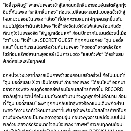
“โจอี้ ภูวศิษฐ์” พาแฟนเพลงเข้าสู่โลกดนตรีกลิ่นอายอบอุ่นสไตล์ลูกทุ่ง
อินดี้กับเพลง “สาลิกาลิ้นทอง” ก่อนจะเปลี่ยนอารมณ์แบบสุดขั้วเข้าสู่
โหมดม่วนจอยในเพลง “เสี่ยว” ที่ปลุกความสนุกให้ทุกคนลุกขึ้นเต้น
แบบไม่รู้ตัวเท่านั้นยังไม่พอ “โจอี้” ยังงัดโชว์เซิ้งไฟแล่บพร้อมกับดีด
พิณคู่ใจในเพลงฮิต “สัญญาเดือนหก” ก่อนปิดฉากโมเมนต์ช่วงนี้เมื่อ
“ดา” ชวน “โจอี้” และ SECRET GUEST ที่ทุกคนรอคอย “ตูน บอดี้ส
แลม” ขึ้นเวทีมาระเบิดพลังร่วมกันในเพลง “คิดฮอด” สาดพลังร็อก
โชว์ท่อนแร็พอีสานทะลุฮอลล์ เป็นการปิดตัว “แสบตัวพ่อ” ได้อย่างสม
ศักดิ์ศรีและสะใจทุกคน!
อีกหนึ่งช่วงเวลาที่กลายเป็นภาพจำของคอนเสิร์ตครั้งนี้ คือโมเมนต์ที่
“ตูน บอดี้สแลม X ดา เอ็นโดรฟิน” ถ่ายทอดเพลง “ได้ยินไหม” ออกมา
อย่างทรงพลัง คนดูทั้งฮอลล์พร้อมใจกันยกโทรศัพท์ขึ้น RECORD
ราวกับรู้ทันทีว่านี่คือโมเมนต์ระดับตำนานที่จะถูกพูดถึงไปอีกนาน ก่อน
ที่ “ตูน บอดี้สแลม” จะพาทุกคนกลับเข้าสู่พลังร็อกแบบเต็มพิกัดผ่าน
เพลง “ความรักทำให้คนตาบอด”ที่แฟนๆต่างพร้อมใจยกโทรศัพท์โบก
ตามจังหวะกลายเป็นทะเลดาวสุดอบอุ่น ก่อนจะพุ่งอารมณ์ต่อแบบไม่มี
พักด้วยเสียงกรีดร้องบาดใจสมชื่อเพลง “ยาพิษ” ราวกับทุกคนย้อน