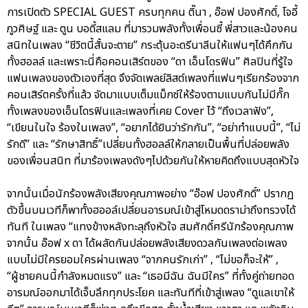
การเปิดตัว SPECIAL GUEST ครบทุกคน ติ๊นา , อ๊อฟ ปองศักดิ์, โจอี้
ภูวศิษฐ์ และ ตูน บอดี้สแลม ที่มารวมพลังทั้งเพื่อนซี้ พี่สาวและน้องคน
สนิทในเพลง “ชีวิตนี้สั้นจะตาย” กระตุ้นอะดรีนาลีนให้แฟนๆได้คึกกัน
ทั้งฮอลล์ และเพราะนี่คือคอนเสิร์ตของ “ดา เอ็นโดรฟิน” ศิลปินที่รู้ใจ
แฟนเพลงของตัวเองที่สุด จึงจัดเพลย์ลิสต์เพลงที่แฟนๆเรียกร้องจาก
คอนเสิร์ตครั้งที่แล้ว จัดมาแบบเต็มแม็กซ์ให้ร้องตามแบบกันไม่มีกั๊ก
ทั้งเพลงของเอ็นโดรฟินและเพลงที่เคย Cover ไว้ “ถึงเวลาฟัง”,
“เขียนในใจ ร้องในเพลง”, “อยากได้ยินว่ารักกัน”, “อย่าทำแบบนี้”, “ไม่
รักดี” และ “รักษาสิทธิ์”เปลี่ยนทั้งฮอลล์ให้กลายเป็นพื้นที่ปล่อยพลัง
ของเพื่อนสนิท ที่มาร้องเพลงดังๆไปด้วยกันให้หายคิดถึงแบบสุดหัวใจ
จากนั้นเมื่อนักร้องพลังเสียงคุณภาพอย่าง “อ๊อฟ ปองศักดิ์” ปรากฏ
ตัวขึ้นบนเวทีก็พาทั้งฮออล์เปลี่ยนอารมณ์เข้าสู่โหมดดราม่าถึงทรวงได้
ทันที ในเพลง “แทงข้างหลังทะลุถึงหัวใจ สมศักดิ์ศรีนักร้องคุณภาพ
จากนั้น อ๊อฟ x ดา ได้ผลัดกันปล่อยพลังเสียงดวลกันเพลงต่อเพลง
แบบไม่มีใครยอมใครผ่านเพลง “จากคนรักเก่า” , “ไม่ขอก็จะให้” ,
“ผู้ชายคนนี้กำลังหมดแรง” และ “เธอมีฉัน ฉันมีใคร” ที่ทั้งคู่ถ่ายทอด
อารมณ์ออกมาได้เจ็บลึกทุกประโยค และทันทีที่เข้าสู่เพลง “ดูแลเขาให้