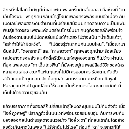
อีกหนึ่งไฮไลท์สำคัญที่ทำเอาแฟนเพลงกรี๊ดกันลั่นฮอลล์ คือช่วงที่ “ดา
เอ็นโดรฟิน” พาทุกคนกลับเข้าสู่โหมดเพลงทรงพลังแบบต่อเนื่อง กับ
เมดเลย์เพลงฮิตระดับตำนานที่เปรียบเสมือนบททดสอบความเป็นแฟน
พันธุ์แท้ตัวจริง เพราะแค่ดนตรีอินโทรขึ้นมา คนดูทั้งฮอลล์ก็พร้อมใจ
กันร้องตามแบบไม่มีตกหล่นแม้แต่คำเดียว ไม่ว่าจะเป็น “น้ำเต็มแก้ว”,
“อย่าทำให้ฟ้าผิดหวัง”, “ไม่ต้องรู้ว่าเราคบกันแบบไหน”, “เมื่อเขามา
ฉันจะไป”, “ดอกราตรี” และ “ภาพลวงตา” ทุกเพลงถูกนำมาร้อยเรียง
ใหม่อย่างทรงพลัง สมศักดิ์ศรีตัวแม่แห่งยุคของแทร่ ที่ไม่ว่าจะผ่านไป
กี่ยุค เพลงของ “ดา เอ็นโดรฟิน” ก็ยังคงอยู่ในเพลย์ลิสต์ชีวิตของใคร
หลายคนเสมอ ขณะที่แฟนๆเองก็ไม่มีใครยอมใคร ร้องตามกันดัง
สนั่นแบบเป๊ะทุกท่อน จัดเต็มทุกฮุก จนบรรยากาศเหมือน Royal
Paragon Hall ถูกเปลี่ยนให้กลายเป็นห้องคาราโอเกะขนาดยักษ์ ที่
เต็มไปด้วยความสุขจนล้น
แล้วบรรยากาศทั้งฮอลล์ก็เปลี่ยนเข้าสู่โหมดละมุนแบบไม่ทันตั้งตัว เมื่อ
“โจอี้ ภูวศิษฐ์” ปรากฏตัวขึ้นบนเวทีพร้อมรอยยิ้มอบอุ่น กับการพบกัน
ของสองศิลปินต่างยุคต่างแนวอย่าง “โจอี้ x ดา” ที่กลับเข้ากันได้อย่าง
ลงตัวเกินคาดในเพลง “ไม่รู้จักฉันไม่รู้เธอ” ก่อนที่ “ดา” จะยกเวทีให้