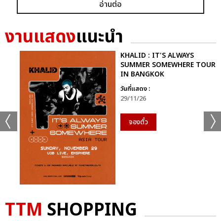
อ่านต่อ
ก็ยังคงอยู่ในหัวใจของแฟนเพลงเสมอไม่มีวันเปลี่ยน
นี่จึงไม่ใช่เพียงคอนเสิร์ตธรรมดา…แต่มันคือ “การเดินทางที่ไม่มีวัน
งานแสดง
แนะนำ
จบ” ของศิลปินผู้เป็นตำนานตัวจริงของวงการเพลงไทย ที่ยังคงสร้าง
แรงบันดาลใจและความสุขให้ผู้ฟังเสมอ
KHALID : IT'S ALWAYS
SUMMER SOMEWHERE TOUR
IN BANGKOK
ติดตามภาพบรรยากาศเพิ่มเติมได้ทุกช่องทางของ CHANGE2561
และ CHANGEshowbiz แล้วเจอกันใหม่กับ #คอนเสิร์ตพี่
วันที่แสดง :
29/11/26
ฉอดCHANGEshowbiz ที่พร้อมสร้างตำนานครั้งใหม่อีกครั้งเร็วๆ นี้
จองตั๋ว
อัลบั้ม
รูป
TTM
SHOPPING