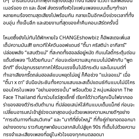
ดีๆ” อารมณ์บนเวทีก็พุ่งทะลุถึงขีดสุด ทั้งน้ำเสียง แววตา และพลังอิน
เนอร์ของ ดา และ อ๊อฟ ส่งตรงถึงหัวใจแฟนเพลงแบบเต็มๆทำเอา
หลายคนร้องตามสุดเสียงไปพร้อมกัน กลายเป็นอีกหนึ่งช่วงเวลาที่ทั้ง
อบอุ่น ทั้งเจ็บลึก และสวยงามที่สุดของค่ำคืนคอนเสิร์ตครั้งนี้
โหมดซึ้งยังไม่ทันได้พักหายใจ CHANGEshowbiz ก็อัพสเตจเพิ่มส
เต็ปความมันส์!! ยกเวทีให้ควีนออฟแดนซ์ “ติ๊นา คริสติน่า อากีลาร์”
ปล่อยพลัง “แสบตัวแม่” ที่สะกดทั้งฮอลล์อยู่หมัด กับเมโลดี้กระตุ้นต่อม
แด๊นซ์เพลง “ไปด้วยกันนะ” ก่อนจะต่อความสนุกแบบไม่มีพักกับ “พูด
อีกที” ยิ่งปลุกบรรยากาศให้ร้อนแรงขึ้นไปอีกระดับ และโมเมนต์ที่
ทำเอาเสียงกรี๊ดถล่มฮอลล์แบบหยุดไม่อยู่ ก็คือช่วง “แม่เจอแม่” เมื่อ
“ติ๊นา x ดา” จับมือประชันทั้งความแสบและสเต็ปแดนซ์กันแบบไม่มีใคร
ยอมใครในเพลง “อย่ามองตรงนั้น” พร้อมด้วย 2 หนุ่มหล่อจาก The
Face Thailand ที่มาร่วมโชว์สุดเซ็กซี่ เรียกได้ว่าเวทีลุกเป็นไฟจากออ
ร่าของสองดีว่าระดับตำนาน ที่ปล่อยเสน่ห์ใส่กันแบบเต็มแม็กซ์ ก่อนจะ
เปลี่ยนอารมณ์เข้าสู่ช่วงเวลาสุดอบอุ่นด้วยเพลงความหมายดีๆอย่าง
“การเดินทางที่แสนวิเศษ” และ “นาทีที่ยิ่งใหญ่” ที่ทั้งคู่ถ่ายทอดออกมา
อย่างงดงาม ราวกับถูกพาย้อนเวลากลับไปสู่ยุค 90s ที่เต็มไปด้วยความ
ทรงจำและเสียงเพลงที่อยู่ในหัวใจของทุกคนตลอดมา