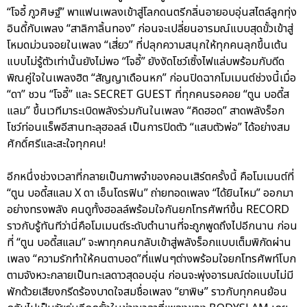
“โจอี้ ภูวศิษฐ์” พาแฟนเพลงเข้าสู่โลกดนตรีกลิ่นอายอบอุ่นสไตล์ลูกทุ่ง
อินดี้กับเพลง “สาลิกาลิ้นทอง” ก่อนจะเปลี่ยนอารมณ์แบบสุดขั้วเข้าสู่
โหมดม่วนจอยในเพลง “เสี่ยว” ที่ปลุกความสนุกให้ทุกคนลุกขึ้นเต้น
แบบไม่รู้ตัวเท่านั้นยังไม่พอ “โจอี้” ยังงัดโชว์เซิ้งไฟแล่บพร้อมกับดีด
พิณคู่ใจในเพลงฮิต “สัญญาเดือนหก” ก่อนปิดฉากโมเมนต์ช่วงนี้เมื่อ
“ดา” ชวน “โจอี้” และ SECRET GUEST ที่ทุกคนรอคอย “ตูน บอดี้ส
แลม” ขึ้นเวทีมาระเบิดพลังร่วมกันในเพลง “คิดฮอด” สาดพลังร็อก
โชว์ท่อนแร็พอีสานทะลุฮอลล์ เป็นการปิดตัว “แสบตัวพ่อ” ได้อย่างสม
ศักดิ์ศรีและสะใจทุกคน!
อีกหนึ่งช่วงเวลาที่กลายเป็นภาพจำของคอนเสิร์ตครั้งนี้ คือโมเมนต์ที่
“ตูน บอดี้สแลม X ดา เอ็นโดรฟิน” ถ่ายทอดเพลง “ได้ยินไหม” ออกมา
อย่างทรงพลัง คนดูทั้งฮอลล์พร้อมใจกันยกโทรศัพท์ขึ้น RECORD
ราวกับรู้ทันทีว่านี่คือโมเมนต์ระดับตำนานที่จะถูกพูดถึงไปอีกนาน ก่อน
ที่ “ตูน บอดี้สแลม” จะพาทุกคนกลับเข้าสู่พลังร็อกแบบเต็มพิกัดผ่าน
เพลง “ความรักทำให้คนตาบอด”ที่แฟนๆต่างพร้อมใจยกโทรศัพท์โบก
ตามจังหวะกลายเป็นทะเลดาวสุดอบอุ่น ก่อนจะพุ่งอารมณ์ต่อแบบไม่มี
พักด้วยเสียงกรีดร้องบาดใจสมชื่อเพลง “ยาพิษ” ราวกับทุกคนย้อน