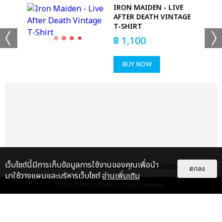
REST
IRON MAIDEN - LIVE
AFTER DEATH VINTAGE
T-SHIRT
฿
1,100
BUY NOW
+53
ดูรูปทั้งหมด
เว็บไซต์นี้มีการเก็บข้อมูลการใช้งานของคุณเพื่อนำ
เกี่ยวกับเรา
ติดต่อลงโฆษณา
ติดต่อเรา
ตกลง
มาใช้วางแผนและบริหารเว็บไซต์
อ่านเพิ่มเติม
© 2026
THAITICKETMAJOR
All Rights Reserved.
เเท็กที่เกี่ยวข้อง :
ดา เอ็นโดรฟิน
DA ENDORPHINE UPSTAGE