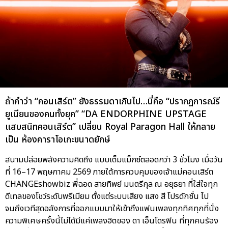
ถ้าคำว่า “คอนเสิร์ต” ยังธรรมดาเกินไป…นี่คือ “ปรากฏการณ์รี
ยูเนียนของคนทั้งยุค” “DA ENDORPHINE UPSTAGE
แสบสนิทคอนเสิร์ต” เปลี่ยน Royal Paragon Hall ให้กลาย
เป็น ห้องคาราโอเกะขนาดยักษ์
สนามปล่อยพลังความคิดถึง แบบเต็มแม็กซ์ตลอดกว่า 3 ชั่วโมง เมื่อวัน
ที่ 16–17 พฤษภาคม 2569 ภายใต้การควบคุมของเจ้าแม่คอนเสิร์ต
CHANGEshowbiz พี่ฉอด สายทิพย์ มนตรีกุล ณ อยุธยา ที่ใส่ใจทุก
ดีเทลของโชว์ระดับพรีเมียม ตั้งแต่ระบบเสียง แสง สี โปรดักชั่น ไป
จนถึงเวทีสุดอลังการที่ออกแบบมาให้เข้าถึงแฟนเพลงทุกทิศทุกที่นั่ง
ความพิเศษครั้งนี้ไม่ได้มีแค่เพลงฮิตของ ดา เอ็นโดรฟิน ที่ทุกคนร้อง