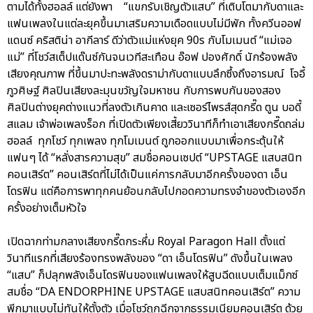
ตามได้ทั้งฮอลล์ แต่ยังพา “แขกรับเชิญตัวแสบ” ที่เติบโตมากับดาและ
แฟนเพลงในแต่ละยุคขึ้นมาเสริมความเดือดแบบไม่มีพัก ทั้งควีนออฟ
แดนซ์ คริสติน่า อากีลาร์ ดีว่าตัวแม่แห่งยุค 90s กับโมเมนต์ “แม่เจอ
แม่” ที่โชว์สเต็ปแด๊นซ์กันจนเวทีสะเทือน อ๊อฟ ปองศักดิ์ นักร้องพลัง
เสียงคุณภาพ ที่ขึ้นมาปะทะพลังดราม่ากับดาแบบลึกซึ้งถึงอารมณ์ โจอี้
ภูวศิษฐ์ ศิลปินเสียงละมุนขวัญใจมหาชน กับการพบกันของสอง
ศิลปินต่างยุคต่างแนวที่ลงตัวเกินคาด และเซอร์ไพรส์สุดกรี๊ด ตูน บอดี้
สแลม เจ้าพ่อเพลงร็อก ที่เปิดตัวเพียงเสี้ยววินาทีก็ทำเอาเสียงกรี๊ดถล่ม
ฮอลล์ ทุกโชว์ ทุกเพลง ทุกโมเมนต์ ถูกออกแบบมาเพื่อกระตุ้นให้
แฟนๆ ได้ “หลั่งสารความสุข” สมชื่อคอนเซปต์ “UPSTAGE แสบสนิท
คอนเสิร์ต” คอนเสิร์ตที่ไม่ได้เป็นแค่การกลับมาอีกครั้งของดา เอ็น
โดรฟิน แต่คือการพาทุกคนย้อนกลับไปกอดความทรงจำของตัวเองอีก
ครั้งอย่างเต็มหัวใจ
เปิดฉากท่ามกลางเสียงกรี๊ดกระหึ่ม Royal Paragon Hall ตั้งแต่
วินาทีแรกที่เสียงร้องทรงพลังของ “ดา เอ็นโดรฟิน” ดังขึ้นในเพลง
“แสบ” ก็ปลุกพลังเอ็นโดรฟินของแฟนเพลงให้สูบฉีดแบบเต็มแม็กซ์
สมชื่อ “DA ENDORPHINE UPSTAGE แสบสนิทคอนเสิร์ต” ความ
พีกมาแบบไม่ทันให้ตั้งตัว เมื่อโชว์ถูกฉีกจากธรรมเนียมคอนเสิร์ต ด้วย