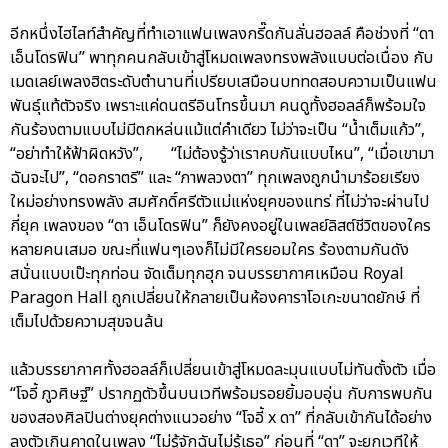
อีกหนึ่งไฮไลท์สำคัญที่ทำเอาแฟนเพลงกรี๊ดกันลั่นฮอลล์ คือช่วงที่ “ดา
เอ็นโดรฟิน” พาทุกคนกลับเข้าสู่โหมดเพลงทรงพลังแบบต่อเนื่อง กับ
เมดเลย์เพลงฮิตระดับตำนานที่เปรียบเสมือนบททดสอบความเป็นแฟน
พันธุ์แท้ตัวจริง เพราะแค่ดนตรีอินโทรขึ้นมา คนดูทั้งฮอลล์ก็พร้อมใจ
กันร้องตามแบบไม่มีตกหล่นแม้แต่คำเดียว ไม่ว่าจะเป็น “น้ำเต็มแก้ว”,
“อย่าทำให้ฟ้าผิดหวัง”, “ไม่ต้องรู้ว่าเราคบกันแบบไหน”, “เมื่อเขามา
ฉันจะไป”, “ดอกราตรี” และ “ภาพลวงตา” ทุกเพลงถูกนำมาร้อยเรียง
ใหม่อย่างทรงพลัง สมศักดิ์ศรีตัวแม่แห่งยุคของแทร่ ที่ไม่ว่าจะผ่านไป
กี่ยุค เพลงของ “ดา เอ็นโดรฟิน” ก็ยังคงอยู่ในเพลย์ลิสต์ชีวิตของใคร
หลายคนเสมอ ขณะที่แฟนๆเองก็ไม่มีใครยอมใคร ร้องตามกันดัง
สนั่นแบบเป๊ะทุกท่อน จัดเต็มทุกฮุก จนบรรยากาศเหมือน Royal
Paragon Hall ถูกเปลี่ยนให้กลายเป็นห้องคาราโอเกะขนาดยักษ์ ที่
เต็มไปด้วยความสุขจนล้น
แล้วบรรยากาศทั้งฮอลล์ก็เปลี่ยนเข้าสู่โหมดละมุนแบบไม่ทันตั้งตัว เมื่อ
“โจอี้ ภูวศิษฐ์” ปรากฏตัวขึ้นบนเวทีพร้อมรอยยิ้มอบอุ่น กับการพบกัน
ของสองศิลปินต่างยุคต่างแนวอย่าง “โจอี้ x ดา” ที่กลับเข้ากันได้อย่าง
ลงตัวเกินคาดในเพลง “ไม่รู้จักฉันไม่รู้เธอ” ก่อนที่ “ดา” จะยกเวทีให้