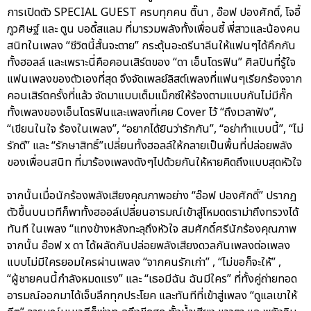
การเปิดตัว SPECIAL GUEST ครบทุกคน ติ๊นา , อ๊อฟ ปองศักดิ์, โจอี้
ภูวศิษฐ์ และ ตูน บอดี้สแลม ที่มารวมพลังทั้งเพื่อนซี้ พี่สาวและน้องคน
สนิทในเพลง “ชีวิตนี้สั้นจะตาย” กระตุ้นอะดรีนาลีนให้แฟนๆได้คึกกัน
ทั้งฮอลล์ และเพราะนี่คือคอนเสิร์ตของ “ดา เอ็นโดรฟิน” ศิลปินที่รู้ใจ
แฟนเพลงของตัวเองที่สุด จึงจัดเพลย์ลิสต์เพลงที่แฟนๆเรียกร้องจาก
คอนเสิร์ตครั้งที่แล้ว จัดมาแบบเต็มแม็กซ์ให้ร้องตามแบบกันไม่มีกั๊ก
ทั้งเพลงของเอ็นโดรฟินและเพลงที่เคย Cover ไว้ “ถึงเวลาฟัง”,
“เขียนในใจ ร้องในเพลง”, “อยากได้ยินว่ารักกัน”, “อย่าทำแบบนี้”, “ไม่
รักดี” และ “รักษาสิทธิ์”เปลี่ยนทั้งฮอลล์ให้กลายเป็นพื้นที่ปล่อยพลัง
ของเพื่อนสนิท ที่มาร้องเพลงดังๆไปด้วยกันให้หายคิดถึงแบบสุดหัวใจ
จากนั้นเมื่อนักร้องพลังเสียงคุณภาพอย่าง “อ๊อฟ ปองศักดิ์” ปรากฏ
ตัวขึ้นบนเวทีก็พาทั้งฮออล์เปลี่ยนอารมณ์เข้าสู่โหมดดราม่าถึงทรวงได้
ทันที ในเพลง “แทงข้างหลังทะลุถึงหัวใจ สมศักดิ์ศรีนักร้องคุณภาพ
จากนั้น อ๊อฟ x ดา ได้ผลัดกันปล่อยพลังเสียงดวลกันเพลงต่อเพลง
แบบไม่มีใครยอมใครผ่านเพลง “จากคนรักเก่า” , “ไม่ขอก็จะให้” ,
“ผู้ชายคนนี้กำลังหมดแรง” และ “เธอมีฉัน ฉันมีใคร” ที่ทั้งคู่ถ่ายทอด
อารมณ์ออกมาได้เจ็บลึกทุกประโยค และทันทีที่เข้าสู่เพลง “ดูแลเขาให้