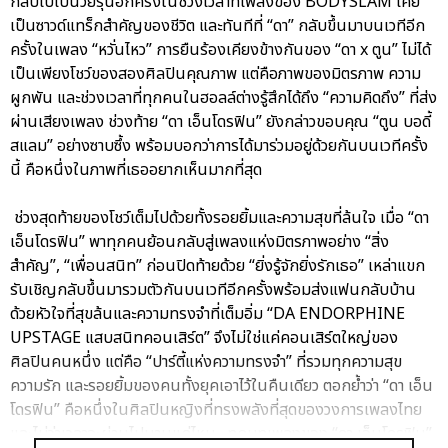
กลับไปเป็นวัยรุ่นอีกครั้งในช่วงเวลาที่เพลงของ BODYSLAM เคย
เป็นซาวด์แทร็กสำคัญของชีวิต และทันทีที่ “ดา” กลับขึ้นมาบนเวทีอีก
ครั้งในเพลง “หวั่นไหว” การยืนร้องเคียงข้างกันของ “ดา x ตูน” ไม่ได้
เป็นเพียงโชว์ของสองศิลปินคุณภาพ แต่คือภาพของมิตรภาพ ความ
ผูกพัน และช่วงเวลาที่ทุกคนในฮอลล์ต่างรู้สึกได้ถึง “ความคิดถึง” ที่ส่ง
ผ่านเสียงเพลง ช่วงท้าย “ดา เอ็นโดรฟิน” ยังกล่าวขอบคุณ “ตูน บอดี้
สแลม” อย่างซาบซึ้ง พร้อมบอกว่าการได้มาร่วมอยู่ด้วยกันบนเวทีครั้ง
นี้ คือหนึ่งในภาพที่เธออยากเห็นมากที่สุด
ช่วงสุดท้ายของโชว์เต็มไปด้วยทั้งรอยยิ้มและความสุขที่ล้นใจ เมื่อ “ดา
เอ็นโดรฟิน” พาทุกคนย้อนกลับสู่เพลงแห่งมิตรภาพอย่าง “สิ่ง
สำคัญ”, “เพื่อนสนิท” ก่อนปิดท้ายด้วย “ยิ่งรู้จักยิ่งรักเธอ” เหล่าแขก
รับเชิญกลับขึ้นมารวมตัวกันบนเวทีอีกครั้งพร้อมส่งแฟนกลับบ้าน
ด้วยหัวใจที่สุขล้นและความทรงจำที่เต็มอิ่ม “DA ENDORPHINE
UPSTAGE แสบสนิทคอนเสิร์ต” จึงไม่ใช่แค่คอนเสิร์ตใหญ่ของ
ศิลปินคนหนึ่ง แต่คือ “ปาร์ตี้แห่งความทรงจำ” ที่รวมทุกความสุข
ความรัก และรอยยิ้มของคนทั้งยุคเอาไว้ในคืนเดียว ตอกย้ำว่า “ดา เอ็น
โดรฟิน” คือหนึ่งในศิลปินหญิงที่ทรงพลังที่สุดของวงการเพลงไทย
และไม่ว่าเวลาจะผ่านไปนานแค่ไหน…ทุกบทเพลงของ “ดา เอ็นโดรฟิน”