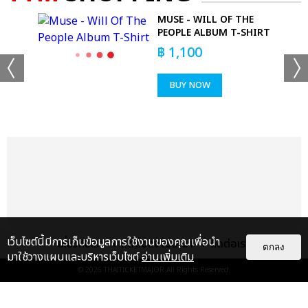
MUSE - WILL OF THE
PEOPLE ALBUM T-SHIRT
฿
1,100
BUY NOW
+53
ดูรูปทั้งหมด
เว็บไซต์นี้มีการเก็บข้อมูลการใช้งานของคุณเพื่อนำ
เกี่ยวกับเรา
ติดต่อลงโฆษณา
ติดต่อเรา
ตกลง
มาใช้วางแผนและบริหารเว็บไซต์
อ่านเพิ่มเติม
เเท็กที่เกี่ยวข้อง :
© 2026
THAITICKETMAJOR
All Rights Reserved.
ดา เอ็นโดรฟิน
DA ENDORPHINE UPSTAGE