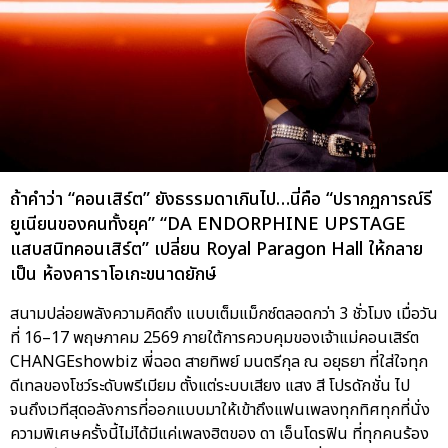
ถ้าคำว่า “คอนเสิร์ต” ยังธรรมดาเกินไป…นี่คือ “ปรากฏการณ์รี
ยูเนียนของคนทั้งยุค” “DA ENDORPHINE UPSTAGE
แสบสนิทคอนเสิร์ต” เปลี่ยน Royal Paragon Hall ให้กลาย
เป็น ห้องคาราโอเกะขนาดยักษ์
สนามปล่อยพลังความคิดถึง แบบเต็มแม็กซ์ตลอดกว่า 3 ชั่วโมง เมื่อวัน
ที่ 16–17 พฤษภาคม 2569 ภายใต้การควบคุมของเจ้าแม่คอนเสิร์ต
CHANGEshowbiz พี่ฉอด สายทิพย์ มนตรีกุล ณ อยุธยา ที่ใส่ใจทุก
ดีเทลของโชว์ระดับพรีเมียม ตั้งแต่ระบบเสียง แสง สี โปรดักชั่น ไป
จนถึงเวทีสุดอลังการที่ออกแบบมาให้เข้าถึงแฟนเพลงทุกทิศทุกที่นั่ง
ความพิเศษครั้งนี้ไม่ได้มีแค่เพลงฮิตของ ดา เอ็นโดรฟิน ที่ทุกคนร้อง