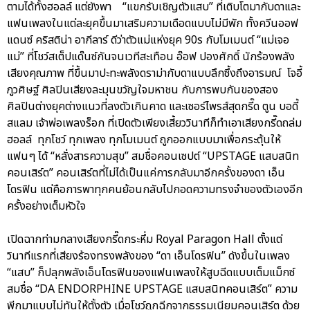
ตามได้ทั้งฮอลล์ แต่ยังพา “แขกรับเชิญตัวแสบ” ที่เติบโตมากับดาและ
แฟนเพลงในแต่ละยุคขึ้นมาเสริมความเดือดแบบไม่มีพัก ทั้งควีนออฟ
แดนซ์ คริสติน่า อากีลาร์ ดีว่าตัวแม่แห่งยุค 90s กับโมเมนต์ “แม่เจอ
แม่” ที่โชว์สเต็ปแด๊นซ์กันจนเวทีสะเทือน อ๊อฟ ปองศักดิ์ นักร้องพลัง
เสียงคุณภาพ ที่ขึ้นมาปะทะพลังดราม่ากับดาแบบลึกซึ้งถึงอารมณ์ โจอี้
ภูวศิษฐ์ ศิลปินเสียงละมุนขวัญใจมหาชน กับการพบกันของสอง
ศิลปินต่างยุคต่างแนวที่ลงตัวเกินคาด และเซอร์ไพรส์สุดกรี๊ด ตูน บอดี้
สแลม เจ้าพ่อเพลงร็อก ที่เปิดตัวเพียงเสี้ยววินาทีก็ทำเอาเสียงกรี๊ดถล่ม
ฮอลล์ ทุกโชว์ ทุกเพลง ทุกโมเมนต์ ถูกออกแบบมาเพื่อกระตุ้นให้
แฟนๆ ได้ “หลั่งสารความสุข” สมชื่อคอนเซปต์ “UPSTAGE แสบสนิท
คอนเสิร์ต” คอนเสิร์ตที่ไม่ได้เป็นแค่การกลับมาอีกครั้งของดา เอ็น
โดรฟิน แต่คือการพาทุกคนย้อนกลับไปกอดความทรงจำของตัวเองอีก
ครั้งอย่างเต็มหัวใจ
เปิดฉากท่ามกลางเสียงกรี๊ดกระหึ่ม Royal Paragon Hall ตั้งแต่
วินาทีแรกที่เสียงร้องทรงพลังของ “ดา เอ็นโดรฟิน” ดังขึ้นในเพลง
“แสบ” ก็ปลุกพลังเอ็นโดรฟินของแฟนเพลงให้สูบฉีดแบบเต็มแม็กซ์
สมชื่อ “DA ENDORPHINE UPSTAGE แสบสนิทคอนเสิร์ต” ความ
พีกมาแบบไม่ทันให้ตั้งตัว เมื่อโชว์ถูกฉีกจากธรรมเนียมคอนเสิร์ต ด้วย