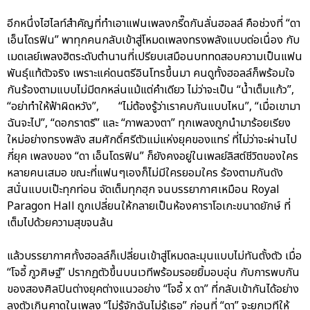
อีกหนึ่งไฮไลท์สำคัญที่ทำเอาแฟนเพลงกรี๊ดกันลั่นฮอลล์ คือช่วงที่ “ดา
เอ็นโดรฟิน” พาทุกคนกลับเข้าสู่โหมดเพลงทรงพลังแบบต่อเนื่อง กับ
เมดเลย์เพลงฮิตระดับตำนานที่เปรียบเสมือนบททดสอบความเป็นแฟน
พันธุ์แท้ตัวจริง เพราะแค่ดนตรีอินโทรขึ้นมา คนดูทั้งฮอลล์ก็พร้อมใจ
กันร้องตามแบบไม่มีตกหล่นแม้แต่คำเดียว ไม่ว่าจะเป็น “น้ำเต็มแก้ว”,
“อย่าทำให้ฟ้าผิดหวัง”, “ไม่ต้องรู้ว่าเราคบกันแบบไหน”, “เมื่อเขามา
ฉันจะไป”, “ดอกราตรี” และ “ภาพลวงตา” ทุกเพลงถูกนำมาร้อยเรียง
ใหม่อย่างทรงพลัง สมศักดิ์ศรีตัวแม่แห่งยุคของแทร่ ที่ไม่ว่าจะผ่านไป
กี่ยุค เพลงของ “ดา เอ็นโดรฟิน” ก็ยังคงอยู่ในเพลย์ลิสต์ชีวิตของใคร
หลายคนเสมอ ขณะที่แฟนๆเองก็ไม่มีใครยอมใคร ร้องตามกันดัง
สนั่นแบบเป๊ะทุกท่อน จัดเต็มทุกฮุก จนบรรยากาศเหมือน Royal
Paragon Hall ถูกเปลี่ยนให้กลายเป็นห้องคาราโอเกะขนาดยักษ์ ที่
เต็มไปด้วยความสุขจนล้น
แล้วบรรยากาศทั้งฮอลล์ก็เปลี่ยนเข้าสู่โหมดละมุนแบบไม่ทันตั้งตัว เมื่อ
“โจอี้ ภูวศิษฐ์” ปรากฏตัวขึ้นบนเวทีพร้อมรอยยิ้มอบอุ่น กับการพบกัน
ของสองศิลปินต่างยุคต่างแนวอย่าง “โจอี้ x ดา” ที่กลับเข้ากันได้อย่าง
ลงตัวเกินคาดในเพลง “ไม่รู้จักฉันไม่รู้เธอ” ก่อนที่ “ดา” จะยกเวทีให้