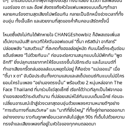
ดีๆ” อารมณ์บนเวทีก็พุ่งทะลุถึงขีดสุด ทั้งน้ำเสียง แววตา และพลังอิน
เนอร์ของ ดา และ อ๊อฟ ส่งตรงถึงหัวใจแฟนเพลงแบบเต็มๆทำเอา
หลายคนร้องตามสุดเสียงไปพร้อมกัน กลายเป็นอีกหนึ่งช่วงเวลาที่ทั้ง
อบอุ่น ทั้งเจ็บลึก และสวยงามที่สุดของค่ำคืนคอนเสิร์ตครั้งนี้
โหมดซึ้งยังไม่ทันได้พักหายใจ CHANGEshowbiz ก็อัพสเตจเพิ่มส
เต็ปความมันส์!! ยกเวทีให้ควีนออฟแดนซ์ “ติ๊นา คริสติน่า อากีลาร์”
ปล่อยพลัง “แสบตัวแม่” ที่สะกดทั้งฮอลล์อยู่หมัด กับเมโลดี้กระตุ้นต่อม
แด๊นซ์เพลง “ไปด้วยกันนะ” ก่อนจะต่อความสนุกแบบไม่มีพักกับ “พูด
อีกที” ยิ่งปลุกบรรยากาศให้ร้อนแรงขึ้นไปอีกระดับ และโมเมนต์ที่
ทำเอาเสียงกรี๊ดถล่มฮอลล์แบบหยุดไม่อยู่ ก็คือช่วง “แม่เจอแม่” เมื่อ
“ติ๊นา x ดา” จับมือประชันทั้งความแสบและสเต็ปแดนซ์กันแบบไม่มีใคร
ยอมใครในเพลง “อย่ามองตรงนั้น” พร้อมด้วย 2 หนุ่มหล่อจาก The
Face Thailand ที่มาร่วมโชว์สุดเซ็กซี่ เรียกได้ว่าเวทีลุกเป็นไฟจากออ
ร่าของสองดีว่าระดับตำนาน ที่ปล่อยเสน่ห์ใส่กันแบบเต็มแม็กซ์ ก่อนจะ
เปลี่ยนอารมณ์เข้าสู่ช่วงเวลาสุดอบอุ่นด้วยเพลงความหมายดีๆอย่าง
“การเดินทางที่แสนวิเศษ” และ “นาทีที่ยิ่งใหญ่” ที่ทั้งคู่ถ่ายทอดออกมา
อย่างงดงาม ราวกับถูกพาย้อนเวลากลับไปสู่ยุค 90s ที่เต็มไปด้วยความ
ทรงจำและเสียงเพลงที่อยู่ในหัวใจของทุกคนตลอดมา