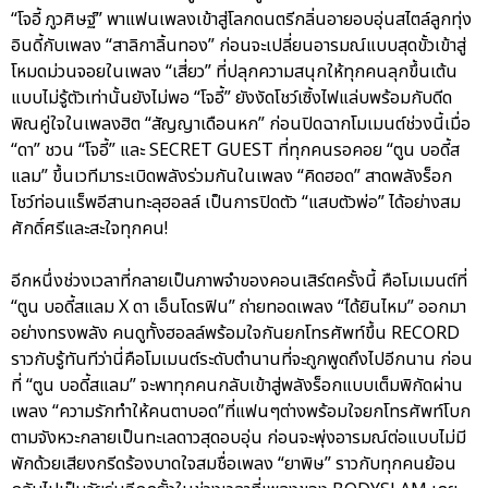
“โจอี้ ภูวศิษฐ์” พาแฟนเพลงเข้าสู่โลกดนตรีกลิ่นอายอบอุ่นสไตล์ลูกทุ่ง
อินดี้กับเพลง “สาลิกาลิ้นทอง” ก่อนจะเปลี่ยนอารมณ์แบบสุดขั้วเข้าสู่
โหมดม่วนจอยในเพลง “เสี่ยว” ที่ปลุกความสนุกให้ทุกคนลุกขึ้นเต้น
แบบไม่รู้ตัวเท่านั้นยังไม่พอ “โจอี้” ยังงัดโชว์เซิ้งไฟแล่บพร้อมกับดีด
พิณคู่ใจในเพลงฮิต “สัญญาเดือนหก” ก่อนปิดฉากโมเมนต์ช่วงนี้เมื่อ
“ดา” ชวน “โจอี้” และ SECRET GUEST ที่ทุกคนรอคอย “ตูน บอดี้ส
แลม” ขึ้นเวทีมาระเบิดพลังร่วมกันในเพลง “คิดฮอด” สาดพลังร็อก
โชว์ท่อนแร็พอีสานทะลุฮอลล์ เป็นการปิดตัว “แสบตัวพ่อ” ได้อย่างสม
ศักดิ์ศรีและสะใจทุกคน!
อีกหนึ่งช่วงเวลาที่กลายเป็นภาพจำของคอนเสิร์ตครั้งนี้ คือโมเมนต์ที่
“ตูน บอดี้สแลม X ดา เอ็นโดรฟิน” ถ่ายทอดเพลง “ได้ยินไหม” ออกมา
อย่างทรงพลัง คนดูทั้งฮอลล์พร้อมใจกันยกโทรศัพท์ขึ้น RECORD
ราวกับรู้ทันทีว่านี่คือโมเมนต์ระดับตำนานที่จะถูกพูดถึงไปอีกนาน ก่อน
ที่ “ตูน บอดี้สแลม” จะพาทุกคนกลับเข้าสู่พลังร็อกแบบเต็มพิกัดผ่าน
เพลง “ความรักทำให้คนตาบอด”ที่แฟนๆต่างพร้อมใจยกโทรศัพท์โบก
ตามจังหวะกลายเป็นทะเลดาวสุดอบอุ่น ก่อนจะพุ่งอารมณ์ต่อแบบไม่มี
พักด้วยเสียงกรีดร้องบาดใจสมชื่อเพลง “ยาพิษ” ราวกับทุกคนย้อน