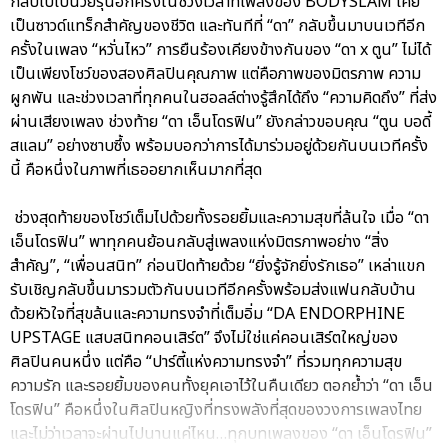
กลับไปเป็นวัยรุ่นอีกครั้งในช่วงเวลาที่เพลงของ BODYSLAM เคย
เป็นซาวด์แทร็กสำคัญของชีวิต และทันทีที่ “ดา” กลับขึ้นมาบนเวทีอีก
ครั้งในเพลง “หวั่นไหว” การยืนร้องเคียงข้างกันของ “ดา x ตูน” ไม่ได้
เป็นเพียงโชว์ของสองศิลปินคุณภาพ แต่คือภาพของมิตรภาพ ความ
ผูกพัน และช่วงเวลาที่ทุกคนในฮอลล์ต่างรู้สึกได้ถึง “ความคิดถึง” ที่ส่ง
ผ่านเสียงเพลง ช่วงท้าย “ดา เอ็นโดรฟิน” ยังกล่าวขอบคุณ “ตูน บอดี้
สแลม” อย่างซาบซึ้ง พร้อมบอกว่าการได้มาร่วมอยู่ด้วยกันบนเวทีครั้ง
นี้ คือหนึ่งในภาพที่เธออยากเห็นมากที่สุด
ช่วงสุดท้ายของโชว์เต็มไปด้วยทั้งรอยยิ้มและความสุขที่ล้นใจ เมื่อ “ดา
เอ็นโดรฟิน” พาทุกคนย้อนกลับสู่เพลงแห่งมิตรภาพอย่าง “สิ่ง
สำคัญ”, “เพื่อนสนิท” ก่อนปิดท้ายด้วย “ยิ่งรู้จักยิ่งรักเธอ” เหล่าแขก
รับเชิญกลับขึ้นมารวมตัวกันบนเวทีอีกครั้งพร้อมส่งแฟนกลับบ้าน
ด้วยหัวใจที่สุขล้นและความทรงจำที่เต็มอิ่ม “DA ENDORPHINE
UPSTAGE แสบสนิทคอนเสิร์ต” จึงไม่ใช่แค่คอนเสิร์ตใหญ่ของ
ศิลปินคนหนึ่ง แต่คือ “ปาร์ตี้แห่งความทรงจำ” ที่รวมทุกความสุข
ความรัก และรอยยิ้มของคนทั้งยุคเอาไว้ในคืนเดียว ตอกย้ำว่า “ดา เอ็น
โดรฟิน” คือหนึ่งในศิลปินหญิงที่ทรงพลังที่สุดของวงการเพลงไทย
และไม่ว่าเวลาจะผ่านไปนานแค่ไหน…ทุกบทเพลงของ “ดา เอ็นโดรฟิน”