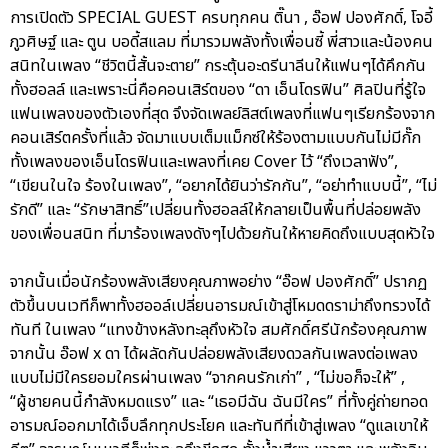
การเปิดตัว SPECIAL GUEST ครบทุกคน ติ๊นา , อ๊อฟ ปองศักดิ์, โจอี้
ภูวศิษฐ์ และ ตูน บอดี้สแลม ที่มารวมพลังทั้งเพื่อนซี้ พี่สาวและน้องคน
สนิทในเพลง “ชีวิตนี้สั้นจะตาย” กระตุ้นอะดรีนาลีนให้แฟนๆได้คึกกัน
ทั้งฮอลล์ และเพราะนี่คือคอนเสิร์ตของ “ดา เอ็นโดรฟิน” ศิลปินที่รู้ใจ
แฟนเพลงของตัวเองที่สุด จึงจัดเพลย์ลิสต์เพลงที่แฟนๆเรียกร้องจาก
คอนเสิร์ตครั้งที่แล้ว จัดมาแบบเต็มแม็กซ์ให้ร้องตามแบบกันไม่มีกั๊ก
ทั้งเพลงของเอ็นโดรฟินและเพลงที่เคย Cover ไว้ “ถึงเวลาฟัง”,
“เขียนในใจ ร้องในเพลง”, “อยากได้ยินว่ารักกัน”, “อย่าทำแบบนี้”, “ไม่
รักดี” และ “รักษาสิทธิ์”เปลี่ยนทั้งฮอลล์ให้กลายเป็นพื้นที่ปล่อยพลัง
ของเพื่อนสนิท ที่มาร้องเพลงดังๆไปด้วยกันให้หายคิดถึงแบบสุดหัวใจ
จากนั้นเมื่อนักร้องพลังเสียงคุณภาพอย่าง “อ๊อฟ ปองศักดิ์” ปรากฏ
ตัวขึ้นบนเวทีก็พาทั้งฮออล์เปลี่ยนอารมณ์เข้าสู่โหมดดราม่าถึงทรวงได้
ทันที ในเพลง “แทงข้างหลังทะลุถึงหัวใจ สมศักดิ์ศรีนักร้องคุณภาพ
จากนั้น อ๊อฟ x ดา ได้ผลัดกันปล่อยพลังเสียงดวลกันเพลงต่อเพลง
แบบไม่มีใครยอมใครผ่านเพลง “จากคนรักเก่า” , “ไม่ขอก็จะให้” ,
“ผู้ชายคนนี้กำลังหมดแรง” และ “เธอมีฉัน ฉันมีใคร” ที่ทั้งคู่ถ่ายทอด
อารมณ์ออกมาได้เจ็บลึกทุกประโยค และทันทีที่เข้าสู่เพลง “ดูแลเขาให้