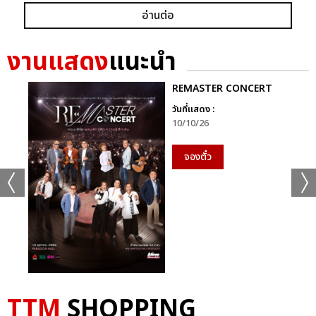
ก็ยังคงอยู่ในหัวใจของแฟนเพลงเสมอไม่มีวันเปลี่ยน
อ่านต่อ
นี่จึงไม่ใช่เพียงคอนเสิร์ตธรรมดา…แต่มันคือ “การเดินทางที่ไม่มีวัน
งานแสดง
แนะนำ
จบ” ของศิลปินผู้เป็นตำนานตัวจริงของวงการเพลงไทย ที่ยังคงสร้าง
แรงบันดาลใจและความสุขให้ผู้ฟังเสมอ
REMASTER CONCERT
ติดตามภาพบรรยากาศเพิ่มเติมได้ทุกช่องทางของ CHANGE2561
วันที่แสดง :
10/10/26
และ CHANGEshowbiz แล้วเจอกันใหม่กับ #คอนเสิร์ตพี่
ฉอดCHANGEshowbiz ที่พร้อมสร้างตำนานครั้งใหม่อีกครั้งเร็วๆ นี้
จองตั๋ว
อัลบั้ม
รูป
TTM
SHOPPING