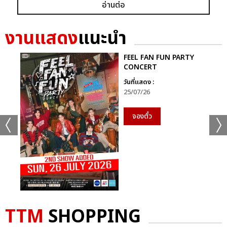
อ่านต่อ
ก็ยังคงอยู่ในหัวใจของแฟนเพลงเสมอไม่มีวันเปลี่ยน
นี่จึงไม่ใช่เพียงคอนเสิร์ตธรรมดา…แต่มันคือ “การเดินทางที่ไม่มีวัน
งานแสดง
แนะนำ
จบ” ของศิลปินผู้เป็นตำนานตัวจริงของวงการเพลงไทย ที่ยังคงสร้าง
แรงบันดาลใจและความสุขให้ผู้ฟังเสมอ
FEEL FAN FUN PARTY
CONCERT
ติดตามภาพบรรยากาศเพิ่มเติมได้ทุกช่องทางของ CHANGE2561
วันที่แสดง :
และ CHANGEshowbiz แล้วเจอกันใหม่กับ #คอนเสิร์ตพี่
25/07/26
ฉอดCHANGEshowbiz ที่พร้อมสร้างตำนานครั้งใหม่อีกครั้งเร็วๆ นี้
จองตั๋ว
อัลบั้ม
รูป
TTM
SHOPPING