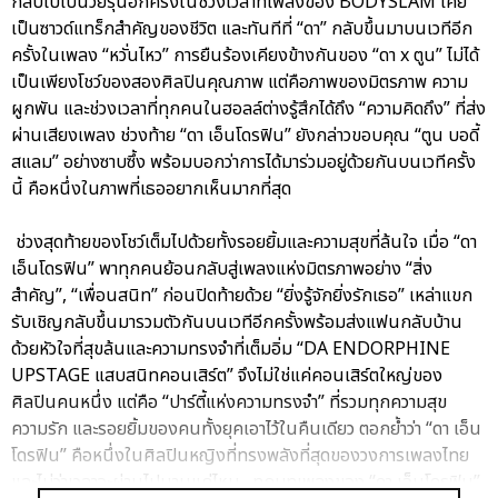
กลับไปเป็นวัยรุ่นอีกครั้งในช่วงเวลาที่เพลงของ BODYSLAM เคย
เป็นซาวด์แทร็กสำคัญของชีวิต และทันทีที่ “ดา” กลับขึ้นมาบนเวทีอีก
ครั้งในเพลง “หวั่นไหว” การยืนร้องเคียงข้างกันของ “ดา x ตูน” ไม่ได้
เป็นเพียงโชว์ของสองศิลปินคุณภาพ แต่คือภาพของมิตรภาพ ความ
ผูกพัน และช่วงเวลาที่ทุกคนในฮอลล์ต่างรู้สึกได้ถึง “ความคิดถึง” ที่ส่ง
ผ่านเสียงเพลง ช่วงท้าย “ดา เอ็นโดรฟิน” ยังกล่าวขอบคุณ “ตูน บอดี้
สแลม” อย่างซาบซึ้ง พร้อมบอกว่าการได้มาร่วมอยู่ด้วยกันบนเวทีครั้ง
นี้ คือหนึ่งในภาพที่เธออยากเห็นมากที่สุด
ช่วงสุดท้ายของโชว์เต็มไปด้วยทั้งรอยยิ้มและความสุขที่ล้นใจ เมื่อ “ดา
เอ็นโดรฟิน” พาทุกคนย้อนกลับสู่เพลงแห่งมิตรภาพอย่าง “สิ่ง
สำคัญ”, “เพื่อนสนิท” ก่อนปิดท้ายด้วย “ยิ่งรู้จักยิ่งรักเธอ” เหล่าแขก
รับเชิญกลับขึ้นมารวมตัวกันบนเวทีอีกครั้งพร้อมส่งแฟนกลับบ้าน
ด้วยหัวใจที่สุขล้นและความทรงจำที่เต็มอิ่ม “DA ENDORPHINE
UPSTAGE แสบสนิทคอนเสิร์ต” จึงไม่ใช่แค่คอนเสิร์ตใหญ่ของ
ศิลปินคนหนึ่ง แต่คือ “ปาร์ตี้แห่งความทรงจำ” ที่รวมทุกความสุข
ความรัก และรอยยิ้มของคนทั้งยุคเอาไว้ในคืนเดียว ตอกย้ำว่า “ดา เอ็น
โดรฟิน” คือหนึ่งในศิลปินหญิงที่ทรงพลังที่สุดของวงการเพลงไทย
และไม่ว่าเวลาจะผ่านไปนานแค่ไหน…ทุกบทเพลงของ “ดา เอ็นโดรฟิน”