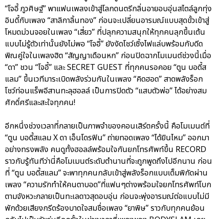
“โจอี้ ภูวศิษฐ์” พาแฟนเพลงเข้าสู่โลกดนตรีกลิ่นอายอบอุ่นสไตล์ลูกทุ่ง
อินดี้กับเพลง “สาลิกาลิ้นทอง” ก่อนจะเปลี่ยนอารมณ์แบบสุดขั้วเข้าสู่
โหมดม่วนจอยในเพลง “เสี่ยว” ที่ปลุกความสนุกให้ทุกคนลุกขึ้นเต้น
แบบไม่รู้ตัวเท่านั้นยังไม่พอ “โจอี้” ยังงัดโชว์เซิ้งไฟแล่บพร้อมกับดีด
พิณคู่ใจในเพลงฮิต “สัญญาเดือนหก” ก่อนปิดฉากโมเมนต์ช่วงนี้เมื่อ
“ดา” ชวน “โจอี้” และ SECRET GUEST ที่ทุกคนรอคอย “ตูน บอดี้ส
แลม” ขึ้นเวทีมาระเบิดพลังร่วมกันในเพลง “คิดฮอด” สาดพลังร็อก
โชว์ท่อนแร็พอีสานทะลุฮอลล์ เป็นการปิดตัว “แสบตัวพ่อ” ได้อย่างสม
ศักดิ์ศรีและสะใจทุกคน!
อีกหนึ่งช่วงเวลาที่กลายเป็นภาพจำของคอนเสิร์ตครั้งนี้ คือโมเมนต์ที่
“ตูน บอดี้สแลม X ดา เอ็นโดรฟิน” ถ่ายทอดเพลง “ได้ยินไหม” ออกมา
อย่างทรงพลัง คนดูทั้งฮอลล์พร้อมใจกันยกโทรศัพท์ขึ้น RECORD
ราวกับรู้ทันทีว่านี่คือโมเมนต์ระดับตำนานที่จะถูกพูดถึงไปอีกนาน ก่อน
ที่ “ตูน บอดี้สแลม” จะพาทุกคนกลับเข้าสู่พลังร็อกแบบเต็มพิกัดผ่าน
เพลง “ความรักทำให้คนตาบอด”ที่แฟนๆต่างพร้อมใจยกโทรศัพท์โบก
ตามจังหวะกลายเป็นทะเลดาวสุดอบอุ่น ก่อนจะพุ่งอารมณ์ต่อแบบไม่มี
พักด้วยเสียงกรีดร้องบาดใจสมชื่อเพลง “ยาพิษ” ราวกับทุกคนย้อน