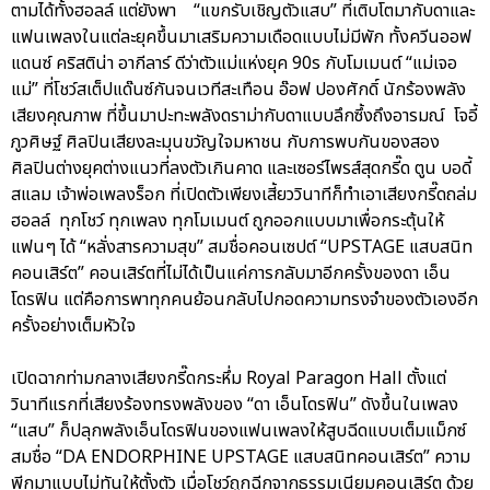
ตามได้ทั้งฮอลล์ แต่ยังพา “แขกรับเชิญตัวแสบ” ที่เติบโตมากับดาและ
แฟนเพลงในแต่ละยุคขึ้นมาเสริมความเดือดแบบไม่มีพัก ทั้งควีนออฟ
แดนซ์ คริสติน่า อากีลาร์ ดีว่าตัวแม่แห่งยุค 90s กับโมเมนต์ “แม่เจอ
แม่” ที่โชว์สเต็ปแด๊นซ์กันจนเวทีสะเทือน อ๊อฟ ปองศักดิ์ นักร้องพลัง
เสียงคุณภาพ ที่ขึ้นมาปะทะพลังดราม่ากับดาแบบลึกซึ้งถึงอารมณ์ โจอี้
ภูวศิษฐ์ ศิลปินเสียงละมุนขวัญใจมหาชน กับการพบกันของสอง
ศิลปินต่างยุคต่างแนวที่ลงตัวเกินคาด และเซอร์ไพรส์สุดกรี๊ด ตูน บอดี้
สแลม เจ้าพ่อเพลงร็อก ที่เปิดตัวเพียงเสี้ยววินาทีก็ทำเอาเสียงกรี๊ดถล่ม
ฮอลล์ ทุกโชว์ ทุกเพลง ทุกโมเมนต์ ถูกออกแบบมาเพื่อกระตุ้นให้
แฟนๆ ได้ “หลั่งสารความสุข” สมชื่อคอนเซปต์ “UPSTAGE แสบสนิท
คอนเสิร์ต” คอนเสิร์ตที่ไม่ได้เป็นแค่การกลับมาอีกครั้งของดา เอ็น
โดรฟิน แต่คือการพาทุกคนย้อนกลับไปกอดความทรงจำของตัวเองอีก
ครั้งอย่างเต็มหัวใจ
เปิดฉากท่ามกลางเสียงกรี๊ดกระหึ่ม Royal Paragon Hall ตั้งแต่
วินาทีแรกที่เสียงร้องทรงพลังของ “ดา เอ็นโดรฟิน” ดังขึ้นในเพลง
“แสบ” ก็ปลุกพลังเอ็นโดรฟินของแฟนเพลงให้สูบฉีดแบบเต็มแม็กซ์
สมชื่อ “DA ENDORPHINE UPSTAGE แสบสนิทคอนเสิร์ต” ความ
พีกมาแบบไม่ทันให้ตั้งตัว เมื่อโชว์ถูกฉีกจากธรรมเนียมคอนเสิร์ต ด้วย