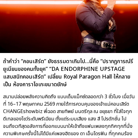
ถ้าคำว่า “คอนเสิร์ต” ยังธรรมดาเกินไป…นี่คือ “ปรากฏการณ์รี
ยูเนียนของคนทั้งยุค” “DA ENDORPHINE UPSTAGE
แสบสนิทคอนเสิร์ต” เปลี่ยน Royal Paragon Hall ให้กลาย
เป็น ห้องคาราโอเกะขนาดยักษ์
สนามปล่อยพลังความคิดถึง แบบเต็มแม็กซ์ตลอดกว่า 3 ชั่วโมง เมื่อวัน
ที่ 16–17 พฤษภาคม 2569 ภายใต้การควบคุมของเจ้าแม่คอนเสิร์ต
CHANGEshowbiz พี่ฉอด สายทิพย์ มนตรีกุล ณ อยุธยา ที่ใส่ใจทุก
ดีเทลของโชว์ระดับพรีเมียม ตั้งแต่ระบบเสียง แสง สี โปรดักชั่น ไป
จนถึงเวทีสุดอลังการที่ออกแบบมาให้เข้าถึงแฟนเพลงทุกทิศทุกที่นั่ง
ความพิเศษครั้งนี้ไม่ได้มีแค่เพลงฮิตของ ดา เอ็นโดรฟิน ที่ทุกคนร้อง