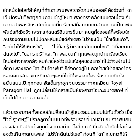
อีกหนึ่งไฮไลท์สำคัญที่ทำเอาแฟนเพลงกรี๊ดกันลั่นฮอลล์ คือช่วงที่ “ดา
เอ็นโดรฟิน” พาทุกคนกลับเข้าสู่โหมดเพลงทรงพลังแบบต่อเนื่อง กับ
เมดเลย์เพลงฮิตระดับตำนานที่เปรียบเสมือนบททดสอบความเป็นแฟน
พันธุ์แท้ตัวจริง เพราะแค่ดนตรีอินโทรขึ้นมา คนดูทั้งฮอลล์ก็พร้อมใจ
กันร้องตามแบบไม่มีตกหล่นแม้แต่คำเดียว ไม่ว่าจะเป็น “น้ำเต็มแก้ว”,
“อย่าทำให้ฟ้าผิดหวัง”, “ไม่ต้องรู้ว่าเราคบกันแบบไหน”, “เมื่อเขามา
ฉันจะไป”, “ดอกราตรี” และ “ภาพลวงตา” ทุกเพลงถูกนำมาร้อยเรียง
ใหม่อย่างทรงพลัง สมศักดิ์ศรีตัวแม่แห่งยุคของแทร่ ที่ไม่ว่าจะผ่านไป
กี่ยุค เพลงของ “ดา เอ็นโดรฟิน” ก็ยังคงอยู่ในเพลย์ลิสต์ชีวิตของใคร
หลายคนเสมอ ขณะที่แฟนๆเองก็ไม่มีใครยอมใคร ร้องตามกันดัง
สนั่นแบบเป๊ะทุกท่อน จัดเต็มทุกฮุก จนบรรยากาศเหมือน Royal
Paragon Hall ถูกเปลี่ยนให้กลายเป็นห้องคาราโอเกะขนาดยักษ์ ที่
เต็มไปด้วยความสุขจนล้น
แล้วบรรยากาศทั้งฮอลล์ก็เปลี่ยนเข้าสู่โหมดละมุนแบบไม่ทันตั้งตัว เมื่อ
“โจอี้ ภูวศิษฐ์” ปรากฏตัวขึ้นบนเวทีพร้อมรอยยิ้มอบอุ่น กับการพบกัน
ของสองศิลปินต่างยุคต่างแนวอย่าง “โจอี้ x ดา” ที่กลับเข้ากันได้อย่าง
ลงตัวเกินคาดในเพลง “ไม่รู้จักฉันไม่รู้เธอ” ก่อนที่ “ดา” จะยกเวทีให้