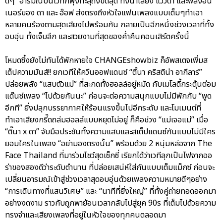
ดีๆ” อารมณ์บนเวทีก็พุ่งทะลุถึงขีดสุด ทั้งน้ำเสียง แววตา และพลังอิน
เนอร์ของ ดา และ อ๊อฟ ส่งตรงถึงหัวใจแฟนเพลงแบบเต็มๆทำเอา
หลายคนร้องตามสุดเสียงไปพร้อมกัน กลายเป็นอีกหนึ่งช่วงเวลาที่ทั้ง
อบอุ่น ทั้งเจ็บลึก และสวยงามที่สุดของค่ำคืนคอนเสิร์ตครั้งนี้
โหมดซึ้งยังไม่ทันได้พักหายใจ CHANGEshowbiz ก็อัพสเตจเพิ่มส
เต็ปความมันส์!! ยกเวทีให้ควีนออฟแดนซ์ “ติ๊นา คริสติน่า อากีลาร์”
ปล่อยพลัง “แสบตัวแม่” ที่สะกดทั้งฮอลล์อยู่หมัด กับเมโลดี้กระตุ้นต่อม
แด๊นซ์เพลง “ไปด้วยกันนะ” ก่อนจะต่อความสนุกแบบไม่มีพักกับ “พูด
อีกที” ยิ่งปลุกบรรยากาศให้ร้อนแรงขึ้นไปอีกระดับ และโมเมนต์ที่
ทำเอาเสียงกรี๊ดถล่มฮอลล์แบบหยุดไม่อยู่ ก็คือช่วง “แม่เจอแม่” เมื่อ
“ติ๊นา x ดา” จับมือประชันทั้งความแสบและสเต็ปแดนซ์กันแบบไม่มีใคร
ยอมใครในเพลง “อย่ามองตรงนั้น” พร้อมด้วย 2 หนุ่มหล่อจาก The
Face Thailand ที่มาร่วมโชว์สุดเซ็กซี่ เรียกได้ว่าเวทีลุกเป็นไฟจากออ
ร่าของสองดีว่าระดับตำนาน ที่ปล่อยเสน่ห์ใส่กันแบบเต็มแม็กซ์ ก่อนจะ
เปลี่ยนอารมณ์เข้าสู่ช่วงเวลาสุดอบอุ่นด้วยเพลงความหมายดีๆอย่าง
“การเดินทางที่แสนวิเศษ” และ “นาทีที่ยิ่งใหญ่” ที่ทั้งคู่ถ่ายทอดออกมา
อย่างงดงาม ราวกับถูกพาย้อนเวลากลับไปสู่ยุค 90s ที่เต็มไปด้วยความ
ทรงจำและเสียงเพลงที่อยู่ในหัวใจของทุกคนตลอดมา