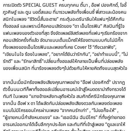
การเปิดตัว SPECIAL GUEST ครบทุกคน ติ๊นา , อ๊อฟ ปองศักดิ์, โจอี้
ภูวศิษฐ์ และ ตูน บอดี้สแลม ที่มารวมพลังทั้งเพื่อนซี้ พี่สาวและน้องคน
สนิทในเพลง “ชีวิตนี้สั้นจะตาย” กระตุ้นอะดรีนาลีนให้แฟนๆได้คึกกัน
ทั้งฮอลล์ และเพราะนี่คือคอนเสิร์ตของ “ดา เอ็นโดรฟิน” ศิลปินที่รู้ใจ
แฟนเพลงของตัวเองที่สุด จึงจัดเพลย์ลิสต์เพลงที่แฟนๆเรียกร้องจาก
คอนเสิร์ตครั้งที่แล้ว จัดมาแบบเต็มแม็กซ์ให้ร้องตามแบบกันไม่มีกั๊ก
ทั้งเพลงของเอ็นโดรฟินและเพลงที่เคย Cover ไว้ “ถึงเวลาฟัง”,
“เขียนในใจ ร้องในเพลง”, “อยากได้ยินว่ารักกัน”, “อย่าทำแบบนี้”, “ไม่
รักดี” และ “รักษาสิทธิ์”เปลี่ยนทั้งฮอลล์ให้กลายเป็นพื้นที่ปล่อยพลัง
ของเพื่อนสนิท ที่มาร้องเพลงดังๆไปด้วยกันให้หายคิดถึงแบบสุดหัวใจ
จากนั้นเมื่อนักร้องพลังเสียงคุณภาพอย่าง “อ๊อฟ ปองศักดิ์” ปรากฏ
ตัวขึ้นบนเวทีก็พาทั้งฮออล์เปลี่ยนอารมณ์เข้าสู่โหมดดราม่าถึงทรวงได้
ทันที ในเพลง “แทงข้างหลังทะลุถึงหัวใจ สมศักดิ์ศรีนักร้องคุณภาพ
จากนั้น อ๊อฟ x ดา ได้ผลัดกันปล่อยพลังเสียงดวลกันเพลงต่อเพลง
แบบไม่มีใครยอมใครผ่านเพลง “จากคนรักเก่า” , “ไม่ขอก็จะให้” ,
“ผู้ชายคนนี้กำลังหมดแรง” และ “เธอมีฉัน ฉันมีใคร” ที่ทั้งคู่ถ่ายทอด
อารมณ์ออกมาได้เจ็บลึกทุกประโยค และทันทีที่เข้าสู่เพลง “ดูแลเขาให้