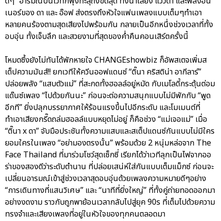
ดีๆ” อารมณ์บนเวทีก็พุ่งทะลุถึงขีดสุด ทั้งน้ำเสียง แววตา และพลังอิน
เนอร์ของ ดา และ อ๊อฟ ส่งตรงถึงหัวใจแฟนเพลงแบบเต็มๆทำเอา
หลายคนร้องตามสุดเสียงไปพร้อมกัน กลายเป็นอีกหนึ่งช่วงเวลาที่ทั้ง
อบอุ่น ทั้งเจ็บลึก และสวยงามที่สุดของค่ำคืนคอนเสิร์ตครั้งนี้
โหมดซึ้งยังไม่ทันได้พักหายใจ CHANGEshowbiz ก็อัพสเตจเพิ่มส
เต็ปความมันส์!! ยกเวทีให้ควีนออฟแดนซ์ “ติ๊นา คริสติน่า อากีลาร์”
ปล่อยพลัง “แสบตัวแม่” ที่สะกดทั้งฮอลล์อยู่หมัด กับเมโลดี้กระตุ้นต่อม
แด๊นซ์เพลง “ไปด้วยกันนะ” ก่อนจะต่อความสนุกแบบไม่มีพักกับ “พูด
อีกที” ยิ่งปลุกบรรยากาศให้ร้อนแรงขึ้นไปอีกระดับ และโมเมนต์ที่
ทำเอาเสียงกรี๊ดถล่มฮอลล์แบบหยุดไม่อยู่ ก็คือช่วง “แม่เจอแม่” เมื่อ
“ติ๊นา x ดา” จับมือประชันทั้งความแสบและสเต็ปแดนซ์กันแบบไม่มีใคร
ยอมใครในเพลง “อย่ามองตรงนั้น” พร้อมด้วย 2 หนุ่มหล่อจาก The
Face Thailand ที่มาร่วมโชว์สุดเซ็กซี่ เรียกได้ว่าเวทีลุกเป็นไฟจากออ
ร่าของสองดีว่าระดับตำนาน ที่ปล่อยเสน่ห์ใส่กันแบบเต็มแม็กซ์ ก่อนจะ
เปลี่ยนอารมณ์เข้าสู่ช่วงเวลาสุดอบอุ่นด้วยเพลงความหมายดีๆอย่าง
“การเดินทางที่แสนวิเศษ” และ “นาทีที่ยิ่งใหญ่” ที่ทั้งคู่ถ่ายทอดออกมา
อย่างงดงาม ราวกับถูกพาย้อนเวลากลับไปสู่ยุค 90s ที่เต็มไปด้วยความ
ทรงจำและเสียงเพลงที่อยู่ในหัวใจของทุกคนตลอดมา