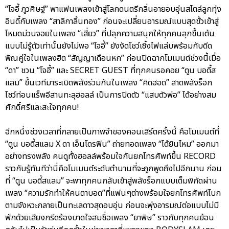
“โจอี้ ภูวศิษฐ์” พาแฟนเพลงเข้าสู่โลกดนตรีกลิ่นอายอบอุ่นสไตล์ลูกทุ่ง
อินดี้กับเพลง “สาลิกาลิ้นทอง” ก่อนจะเปลี่ยนอารมณ์แบบสุดขั้วเข้าสู่
โหมดม่วนจอยในเพลง “เสี่ยว” ที่ปลุกความสนุกให้ทุกคนลุกขึ้นเต้น
แบบไม่รู้ตัวเท่านั้นยังไม่พอ “โจอี้” ยังงัดโชว์เซิ้งไฟแล่บพร้อมกับดีด
พิณคู่ใจในเพลงฮิต “สัญญาเดือนหก” ก่อนปิดฉากโมเมนต์ช่วงนี้เมื่อ
“ดา” ชวน “โจอี้” และ SECRET GUEST ที่ทุกคนรอคอย “ตูน บอดี้ส
แลม” ขึ้นเวทีมาระเบิดพลังร่วมกันในเพลง “คิดฮอด” สาดพลังร็อก
โชว์ท่อนแร็พอีสานทะลุฮอลล์ เป็นการปิดตัว “แสบตัวพ่อ” ได้อย่างสม
ศักดิ์ศรีและสะใจทุกคน!
อีกหนึ่งช่วงเวลาที่กลายเป็นภาพจำของคอนเสิร์ตครั้งนี้ คือโมเมนต์ที่
“ตูน บอดี้สแลม X ดา เอ็นโดรฟิน” ถ่ายทอดเพลง “ได้ยินไหม” ออกมา
อย่างทรงพลัง คนดูทั้งฮอลล์พร้อมใจกันยกโทรศัพท์ขึ้น RECORD
ราวกับรู้ทันทีว่านี่คือโมเมนต์ระดับตำนานที่จะถูกพูดถึงไปอีกนาน ก่อน
ที่ “ตูน บอดี้สแลม” จะพาทุกคนกลับเข้าสู่พลังร็อกแบบเต็มพิกัดผ่าน
เพลง “ความรักทำให้คนตาบอด”ที่แฟนๆต่างพร้อมใจยกโทรศัพท์โบก
ตามจังหวะกลายเป็นทะเลดาวสุดอบอุ่น ก่อนจะพุ่งอารมณ์ต่อแบบไม่มี
พักด้วยเสียงกรีดร้องบาดใจสมชื่อเพลง “ยาพิษ” ราวกับทุกคนย้อน