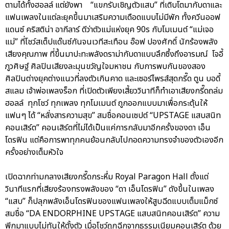
ตามได้ทั้งฮอลล์ แต่ยังพา “แขกรับเชิญตัวแสบ” ที่เติบโตมากับดาและ
แฟนเพลงในแต่ละยุคขึ้นมาเสริมความเดือดแบบไม่มีพัก ทั้งควีนออฟ
แดนซ์ คริสติน่า อากีลาร์ ดีว่าตัวแม่แห่งยุค 90s กับโมเมนต์ “แม่เจอ
แม่” ที่โชว์สเต็ปแด๊นซ์กันจนเวทีสะเทือน อ๊อฟ ปองศักดิ์ นักร้องพลัง
เสียงคุณภาพ ที่ขึ้นมาปะทะพลังดราม่ากับดาแบบลึกซึ้งถึงอารมณ์ โจอี้
ภูวศิษฐ์ ศิลปินเสียงละมุนขวัญใจมหาชน กับการพบกันของสอง
ศิลปินต่างยุคต่างแนวที่ลงตัวเกินคาด และเซอร์ไพรส์สุดกรี๊ด ตูน บอดี้
สแลม เจ้าพ่อเพลงร็อก ที่เปิดตัวเพียงเสี้ยววินาทีก็ทำเอาเสียงกรี๊ดถล่ม
ฮอลล์ ทุกโชว์ ทุกเพลง ทุกโมเมนต์ ถูกออกแบบมาเพื่อกระตุ้นให้
แฟนๆ ได้ “หลั่งสารความสุข” สมชื่อคอนเซปต์ “UPSTAGE แสบสนิท
คอนเสิร์ต” คอนเสิร์ตที่ไม่ได้เป็นแค่การกลับมาอีกครั้งของดา เอ็น
โดรฟิน แต่คือการพาทุกคนย้อนกลับไปกอดความทรงจำของตัวเองอีก
ครั้งอย่างเต็มหัวใจ
เปิดฉากท่ามกลางเสียงกรี๊ดกระหึ่ม Royal Paragon Hall ตั้งแต่
วินาทีแรกที่เสียงร้องทรงพลังของ “ดา เอ็นโดรฟิน” ดังขึ้นในเพลง
“แสบ” ก็ปลุกพลังเอ็นโดรฟินของแฟนเพลงให้สูบฉีดแบบเต็มแม็กซ์
สมชื่อ “DA ENDORPHINE UPSTAGE แสบสนิทคอนเสิร์ต” ความ
พีกมาแบบไม่ทันให้ตั้งตัว เมื่อโชว์ถูกฉีกจากธรรมเนียมคอนเสิร์ต ด้วย