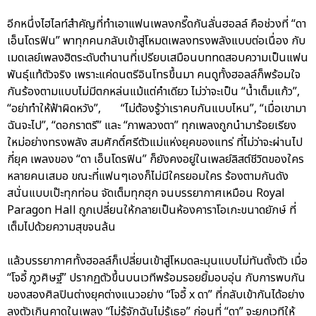
อีกหนึ่งไฮไลท์สำคัญที่ทำเอาแฟนเพลงกรี๊ดกันลั่นฮอลล์ คือช่วงที่ “ดา
เอ็นโดรฟิน” พาทุกคนกลับเข้าสู่โหมดเพลงทรงพลังแบบต่อเนื่อง กับ
เมดเลย์เพลงฮิตระดับตำนานที่เปรียบเสมือนบททดสอบความเป็นแฟน
พันธุ์แท้ตัวจริง เพราะแค่ดนตรีอินโทรขึ้นมา คนดูทั้งฮอลล์ก็พร้อมใจ
กันร้องตามแบบไม่มีตกหล่นแม้แต่คำเดียว ไม่ว่าจะเป็น “น้ำเต็มแก้ว”,
“อย่าทำให้ฟ้าผิดหวัง”, “ไม่ต้องรู้ว่าเราคบกันแบบไหน”, “เมื่อเขามา
ฉันจะไป”, “ดอกราตรี” และ “ภาพลวงตา” ทุกเพลงถูกนำมาร้อยเรียง
ใหม่อย่างทรงพลัง สมศักดิ์ศรีตัวแม่แห่งยุคของแทร่ ที่ไม่ว่าจะผ่านไป
กี่ยุค เพลงของ “ดา เอ็นโดรฟิน” ก็ยังคงอยู่ในเพลย์ลิสต์ชีวิตของใคร
หลายคนเสมอ ขณะที่แฟนๆเองก็ไม่มีใครยอมใคร ร้องตามกันดัง
สนั่นแบบเป๊ะทุกท่อน จัดเต็มทุกฮุก จนบรรยากาศเหมือน Royal
Paragon Hall ถูกเปลี่ยนให้กลายเป็นห้องคาราโอเกะขนาดยักษ์ ที่
เต็มไปด้วยความสุขจนล้น
แล้วบรรยากาศทั้งฮอลล์ก็เปลี่ยนเข้าสู่โหมดละมุนแบบไม่ทันตั้งตัว เมื่อ
“โจอี้ ภูวศิษฐ์” ปรากฏตัวขึ้นบนเวทีพร้อมรอยยิ้มอบอุ่น กับการพบกัน
ของสองศิลปินต่างยุคต่างแนวอย่าง “โจอี้ x ดา” ที่กลับเข้ากันได้อย่าง
ลงตัวเกินคาดในเพลง “ไม่รู้จักฉันไม่รู้เธอ” ก่อนที่ “ดา” จะยกเวทีให้