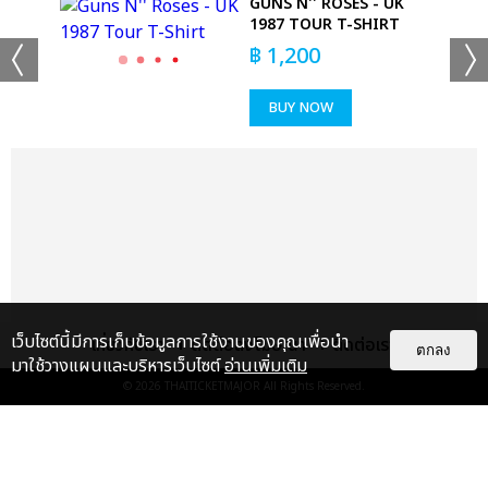
-
GUNS N'' ROSES - UK
IRT
1987 TOUR T-SHIRT
฿
1,200
BUY NOW
+53
ดูรูปทั้งหมด
เว็บไซต์นี้มีการเก็บข้อมูลการใช้งานของคุณเพื่อนำ
เกี่ยวกับเรา
ติดต่อลงโฆษณา
ติดต่อเรา
ตกลง
มาใช้วางแผนและบริหารเว็บไซต์
อ่านเพิ่มเติม
© 2026
THAITICKETMAJOR
All Rights Reserved.
เเท็กที่เกี่ยวข้อง :
ดา เอ็นโดรฟิน
DA ENDORPHINE UPSTAGE