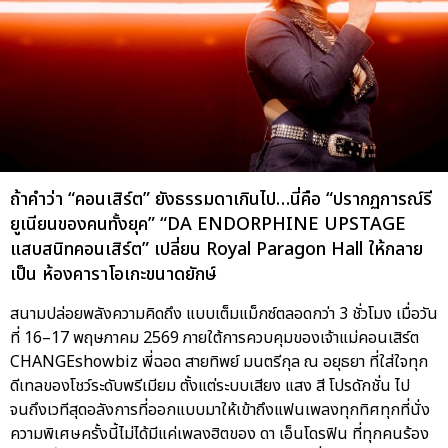
ถ้าคำว่า “คอนเสิร์ต” ยังธรรมดาเกินไป…นี่คือ “ปรากฏการณ์รี
ยูเนียนของคนทั้งยุค” “DA ENDORPHINE UPSTAGE
แสบสนิทคอนเสิร์ต” เปลี่ยน Royal Paragon Hall ให้กลาย
เป็น ห้องคาราโอเกะขนาดยักษ์
สนามปล่อยพลังความคิดถึง แบบเต็มแม็กซ์ตลอดกว่า 3 ชั่วโมง เมื่อวัน
ที่ 16–17 พฤษภาคม 2569 ภายใต้การควบคุมของเจ้าแม่คอนเสิร์ต
CHANGEshowbiz พี่ฉอด สายทิพย์ มนตรีกุล ณ อยุธยา ที่ใส่ใจทุก
ดีเทลของโชว์ระดับพรีเมียม ตั้งแต่ระบบเสียง แสง สี โปรดักชั่น ไป
จนถึงเวทีสุดอลังการที่ออกแบบมาให้เข้าถึงแฟนเพลงทุกทิศทุกที่นั่ง
ความพิเศษครั้งนี้ไม่ได้มีแค่เพลงฮิตของ ดา เอ็นโดรฟิน ที่ทุกคนร้อง