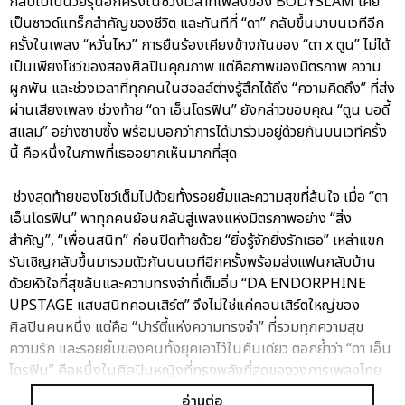
กลับไปเป็นวัยรุ่นอีกครั้งในช่วงเวลาที่เพลงของ BODYSLAM เคย
เป็นซาวด์แทร็กสำคัญของชีวิต และทันทีที่ “ดา” กลับขึ้นมาบนเวทีอีก
ครั้งในเพลง “หวั่นไหว” การยืนร้องเคียงข้างกันของ “ดา x ตูน” ไม่ได้
เป็นเพียงโชว์ของสองศิลปินคุณภาพ แต่คือภาพของมิตรภาพ ความ
ผูกพัน และช่วงเวลาที่ทุกคนในฮอลล์ต่างรู้สึกได้ถึง “ความคิดถึง” ที่ส่ง
ผ่านเสียงเพลง ช่วงท้าย “ดา เอ็นโดรฟิน” ยังกล่าวขอบคุณ “ตูน บอดี้
สแลม” อย่างซาบซึ้ง พร้อมบอกว่าการได้มาร่วมอยู่ด้วยกันบนเวทีครั้ง
นี้ คือหนึ่งในภาพที่เธออยากเห็นมากที่สุด
ช่วงสุดท้ายของโชว์เต็มไปด้วยทั้งรอยยิ้มและความสุขที่ล้นใจ เมื่อ “ดา
เอ็นโดรฟิน” พาทุกคนย้อนกลับสู่เพลงแห่งมิตรภาพอย่าง “สิ่ง
สำคัญ”, “เพื่อนสนิท” ก่อนปิดท้ายด้วย “ยิ่งรู้จักยิ่งรักเธอ” เหล่าแขก
รับเชิญกลับขึ้นมารวมตัวกันบนเวทีอีกครั้งพร้อมส่งแฟนกลับบ้าน
ด้วยหัวใจที่สุขล้นและความทรงจำที่เต็มอิ่ม “DA ENDORPHINE
UPSTAGE แสบสนิทคอนเสิร์ต” จึงไม่ใช่แค่คอนเสิร์ตใหญ่ของ
ศิลปินคนหนึ่ง แต่คือ “ปาร์ตี้แห่งความทรงจำ” ที่รวมทุกความสุข
ความรัก และรอยยิ้มของคนทั้งยุคเอาไว้ในคืนเดียว ตอกย้ำว่า “ดา เอ็น
โดรฟิน” คือหนึ่งในศิลปินหญิงที่ทรงพลังที่สุดของวงการเพลงไทย
และไม่ว่าเวลาจะผ่านไปนานแค่ไหน…ทุกบทเพลงของ “ดา เอ็นโดรฟิน”
อ่านต่อ