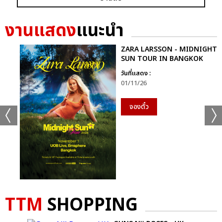
ก็ยังคงอยู่ในหัวใจของแฟนเพลงเสมอไม่มีวันเปลี่ยน
งานแสดง
แนะนำ
นี่จึงไม่ใช่เพียงคอนเสิร์ตธรรมดา…แต่มันคือ “การเดินทางที่ไม่มีวัน
จบ” ของศิลปินผู้เป็นตำนานตัวจริงของวงการเพลงไทย ที่ยังคงสร้าง
ZARA LARSSON - MIDNIGHT
แรงบันดาลใจและความสุขให้ผู้ฟังเสมอ
SUN TOUR IN BANGKOK
วันที่แสดง :
ติดตามภาพบรรยากาศเพิ่มเติมได้ทุกช่องทางของ CHANGE2561
01/11/26
และ CHANGEshowbiz แล้วเจอกันใหม่กับ #คอนเสิร์ตพี่
ฉอดCHANGEshowbiz ที่พร้อมสร้างตำนานครั้งใหม่อีกครั้งเร็วๆ นี้
จองตั๋ว
อัลบั้ม
รูป
TTM
SHOPPING