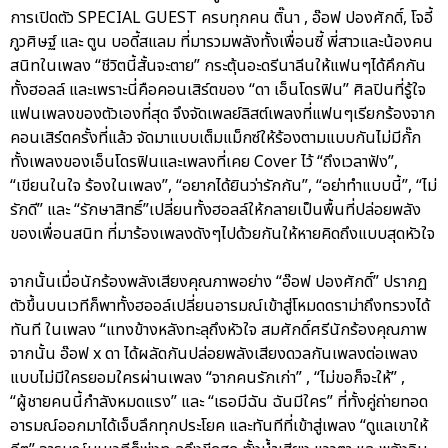
การเปิดตัว SPECIAL GUEST ครบทุกคน ติ๊นา , อ๊อฟ ปองศักดิ์, โจอี้
ภูวศิษฐ์ และ ตูน บอดี้สแลม ที่มารวมพลังทั้งเพื่อนซี้ พี่สาวและน้องคน
สนิทในเพลง “ชีวิตนี้สั้นจะตาย” กระตุ้นอะดรีนาลีนให้แฟนๆได้คึกกัน
ทั้งฮอลล์ และเพราะนี่คือคอนเสิร์ตของ “ดา เอ็นโดรฟิน” ศิลปินที่รู้ใจ
แฟนเพลงของตัวเองที่สุด จึงจัดเพลย์ลิสต์เพลงที่แฟนๆเรียกร้องจาก
คอนเสิร์ตครั้งที่แล้ว จัดมาแบบเต็มแม็กซ์ให้ร้องตามแบบกันไม่มีกั๊ก
ทั้งเพลงของเอ็นโดรฟินและเพลงที่เคย Cover ไว้ “ถึงเวลาฟัง”,
“เขียนในใจ ร้องในเพลง”, “อยากได้ยินว่ารักกัน”, “อย่าทำแบบนี้”, “ไม่
รักดี” และ “รักษาสิทธิ์”เปลี่ยนทั้งฮอลล์ให้กลายเป็นพื้นที่ปล่อยพลัง
ของเพื่อนสนิท ที่มาร้องเพลงดังๆไปด้วยกันให้หายคิดถึงแบบสุดหัวใจ
จากนั้นเมื่อนักร้องพลังเสียงคุณภาพอย่าง “อ๊อฟ ปองศักดิ์” ปรากฏ
ตัวขึ้นบนเวทีก็พาทั้งฮออล์เปลี่ยนอารมณ์เข้าสู่โหมดดราม่าถึงทรวงได้
ทันที ในเพลง “แทงข้างหลังทะลุถึงหัวใจ สมศักดิ์ศรีนักร้องคุณภาพ
จากนั้น อ๊อฟ x ดา ได้ผลัดกันปล่อยพลังเสียงดวลกันเพลงต่อเพลง
แบบไม่มีใครยอมใครผ่านเพลง “จากคนรักเก่า” , “ไม่ขอก็จะให้” ,
“ผู้ชายคนนี้กำลังหมดแรง” และ “เธอมีฉัน ฉันมีใคร” ที่ทั้งคู่ถ่ายทอด
อารมณ์ออกมาได้เจ็บลึกทุกประโยค และทันทีที่เข้าสู่เพลง “ดูแลเขาให้