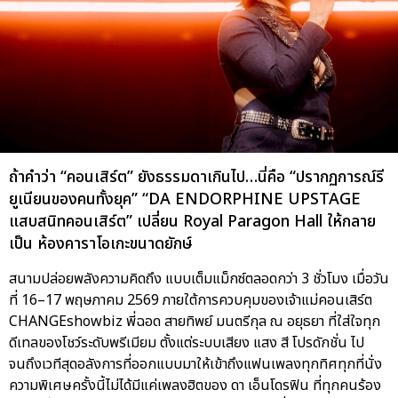
ถ้าคำว่า “คอนเสิร์ต” ยังธรรมดาเกินไป…นี่คือ “ปรากฏการณ์รี
ยูเนียนของคนทั้งยุค” “DA ENDORPHINE UPSTAGE
แสบสนิทคอนเสิร์ต” เปลี่ยน Royal Paragon Hall ให้กลาย
เป็น ห้องคาราโอเกะขนาดยักษ์
สนามปล่อยพลังความคิดถึง แบบเต็มแม็กซ์ตลอดกว่า 3 ชั่วโมง เมื่อวัน
ที่ 16–17 พฤษภาคม 2569 ภายใต้การควบคุมของเจ้าแม่คอนเสิร์ต
CHANGEshowbiz พี่ฉอด สายทิพย์ มนตรีกุล ณ อยุธยา ที่ใส่ใจทุก
ดีเทลของโชว์ระดับพรีเมียม ตั้งแต่ระบบเสียง แสง สี โปรดักชั่น ไป
จนถึงเวทีสุดอลังการที่ออกแบบมาให้เข้าถึงแฟนเพลงทุกทิศทุกที่นั่ง
ความพิเศษครั้งนี้ไม่ได้มีแค่เพลงฮิตของ ดา เอ็นโดรฟิน ที่ทุกคนร้อง