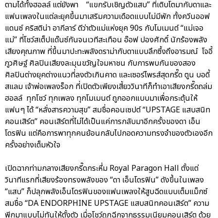
ตามได้ทั้งฮอลล์ แต่ยังพา “แขกรับเชิญตัวแสบ” ที่เติบโตมากับดาและ
แฟนเพลงในแต่ละยุคขึ้นมาเสริมความเดือดแบบไม่มีพัก ทั้งควีนออฟ
แดนซ์ คริสติน่า อากีลาร์ ดีว่าตัวแม่แห่งยุค 90s กับโมเมนต์ “แม่เจอ
แม่” ที่โชว์สเต็ปแด๊นซ์กันจนเวทีสะเทือน อ๊อฟ ปองศักดิ์ นักร้องพลัง
เสียงคุณภาพ ที่ขึ้นมาปะทะพลังดราม่ากับดาแบบลึกซึ้งถึงอารมณ์ โจอี้
ภูวศิษฐ์ ศิลปินเสียงละมุนขวัญใจมหาชน กับการพบกันของสอง
ศิลปินต่างยุคต่างแนวที่ลงตัวเกินคาด และเซอร์ไพรส์สุดกรี๊ด ตูน บอดี้
สแลม เจ้าพ่อเพลงร็อก ที่เปิดตัวเพียงเสี้ยววินาทีก็ทำเอาเสียงกรี๊ดถล่ม
ฮอลล์ ทุกโชว์ ทุกเพลง ทุกโมเมนต์ ถูกออกแบบมาเพื่อกระตุ้นให้
แฟนๆ ได้ “หลั่งสารความสุข” สมชื่อคอนเซปต์ “UPSTAGE แสบสนิท
คอนเสิร์ต” คอนเสิร์ตที่ไม่ได้เป็นแค่การกลับมาอีกครั้งของดา เอ็น
โดรฟิน แต่คือการพาทุกคนย้อนกลับไปกอดความทรงจำของตัวเองอีก
ครั้งอย่างเต็มหัวใจ
เปิดฉากท่ามกลางเสียงกรี๊ดกระหึ่ม Royal Paragon Hall ตั้งแต่
วินาทีแรกที่เสียงร้องทรงพลังของ “ดา เอ็นโดรฟิน” ดังขึ้นในเพลง
“แสบ” ก็ปลุกพลังเอ็นโดรฟินของแฟนเพลงให้สูบฉีดแบบเต็มแม็กซ์
สมชื่อ “DA ENDORPHINE UPSTAGE แสบสนิทคอนเสิร์ต” ความ
พีกมาแบบไม่ทันให้ตั้งตัว เมื่อโชว์ถูกฉีกจากธรรมเนียมคอนเสิร์ต ด้วย