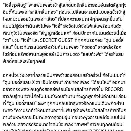
“โจอี้ ภูวศิษฐ์” พาแฟนเพลงเข้าสู่โลกดนตรีกลิ่นอายอบอุ่นสไตล์ลูกทุ่ง
อินดี้กับเพลง “สาลิกาลิ้นทอง” ก่อนจะเปลี่ยนอารมณ์แบบสุดขั้วเข้าสู่
โหมดม่วนจอยในเพลง “เสี่ยว” ที่ปลุกความสนุกให้ทุกคนลุกขึ้นเต้น
แบบไม่รู้ตัวเท่านั้นยังไม่พอ “โจอี้” ยังงัดโชว์เซิ้งไฟแล่บพร้อมกับดีด
พิณคู่ใจในเพลงฮิต “สัญญาเดือนหก” ก่อนปิดฉากโมเมนต์ช่วงนี้เมื่อ
“ดา” ชวน “โจอี้” และ SECRET GUEST ที่ทุกคนรอคอย “ตูน บอดี้ส
แลม” ขึ้นเวทีมาระเบิดพลังร่วมกันในเพลง “คิดฮอด” สาดพลังร็อก
โชว์ท่อนแร็พอีสานทะลุฮอลล์ เป็นการปิดตัว “แสบตัวพ่อ” ได้อย่างสม
ศักดิ์ศรีและสะใจทุกคน!
อีกหนึ่งช่วงเวลาที่กลายเป็นภาพจำของคอนเสิร์ตครั้งนี้ คือโมเมนต์ที่
“ตูน บอดี้สแลม X ดา เอ็นโดรฟิน” ถ่ายทอดเพลง “ได้ยินไหม” ออกมา
อย่างทรงพลัง คนดูทั้งฮอลล์พร้อมใจกันยกโทรศัพท์ขึ้น RECORD
ราวกับรู้ทันทีว่านี่คือโมเมนต์ระดับตำนานที่จะถูกพูดถึงไปอีกนาน ก่อน
ที่ “ตูน บอดี้สแลม” จะพาทุกคนกลับเข้าสู่พลังร็อกแบบเต็มพิกัดผ่าน
เพลง “ความรักทำให้คนตาบอด”ที่แฟนๆต่างพร้อมใจยกโทรศัพท์โบก
ตามจังหวะกลายเป็นทะเลดาวสุดอบอุ่น ก่อนจะพุ่งอารมณ์ต่อแบบไม่มี
พักด้วยเสียงกรีดร้องบาดใจสมชื่อเพลง “ยาพิษ” ราวกับทุกคนย้อน