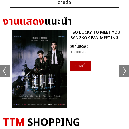
อ่านต่อ
ก็ยังคงอยู่ในหัวใจของแฟนเพลงเสมอไม่มีวันเปลี่ยน
นี่จึงไม่ใช่เพียงคอนเสิร์ตธรรมดา…แต่มันคือ “การเดินทางที่ไม่มีวัน
งานแสดง
แนะนำ
จบ” ของศิลปินผู้เป็นตำนานตัวจริงของวงการเพลงไทย ที่ยังคงสร้าง
แรงบันดาลใจและความสุขให้ผู้ฟังเสมอ
''SO LUCKY TO MEET YOU''
BANGKOK FAN MEETING
ติดตามภาพบรรยากาศเพิ่มเติมได้ทุกช่องทางของ CHANGE2561
วันที่แสดง :
และ CHANGEshowbiz แล้วเจอกันใหม่กับ #คอนเสิร์ตพี่
15/08/26
ฉอดCHANGEshowbiz ที่พร้อมสร้างตำนานครั้งใหม่อีกครั้งเร็วๆ นี้
จองตั๋ว
อัลบั้ม
รูป
TTM
SHOPPING