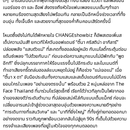
ดีๆ” อารมณ์บนเวทีก็พุ่งทะลุถึงขีดสุด ทั้งน้ำเสียง แววตา และพลังอิน
เนอร์ของ ดา และ อ๊อฟ ส่งตรงถึงหัวใจแฟนเพลงแบบเต็มๆทำเอา
หลายคนร้องตามสุดเสียงไปพร้อมกัน กลายเป็นอีกหนึ่งช่วงเวลาที่ทั้ง
อบอุ่น ทั้งเจ็บลึก และสวยงามที่สุดของค่ำคืนคอนเสิร์ตครั้งนี้
โหมดซึ้งยังไม่ทันได้พักหายใจ CHANGEshowbiz ก็อัพสเตจเพิ่มส
เต็ปความมันส์!! ยกเวทีให้ควีนออฟแดนซ์ “ติ๊นา คริสติน่า อากีลาร์”
ปล่อยพลัง “แสบตัวแม่” ที่สะกดทั้งฮอลล์อยู่หมัด กับเมโลดี้กระตุ้นต่อม
แด๊นซ์เพลง “ไปด้วยกันนะ” ก่อนจะต่อความสนุกแบบไม่มีพักกับ “พูด
อีกที” ยิ่งปลุกบรรยากาศให้ร้อนแรงขึ้นไปอีกระดับ และโมเมนต์ที่
ทำเอาเสียงกรี๊ดถล่มฮอลล์แบบหยุดไม่อยู่ ก็คือช่วง “แม่เจอแม่” เมื่อ
“ติ๊นา x ดา” จับมือประชันทั้งความแสบและสเต็ปแดนซ์กันแบบไม่มีใคร
ยอมใครในเพลง “อย่ามองตรงนั้น” พร้อมด้วย 2 หนุ่มหล่อจาก The
Face Thailand ที่มาร่วมโชว์สุดเซ็กซี่ เรียกได้ว่าเวทีลุกเป็นไฟจากออ
ร่าของสองดีว่าระดับตำนาน ที่ปล่อยเสน่ห์ใส่กันแบบเต็มแม็กซ์ ก่อนจะ
เปลี่ยนอารมณ์เข้าสู่ช่วงเวลาสุดอบอุ่นด้วยเพลงความหมายดีๆอย่าง
“การเดินทางที่แสนวิเศษ” และ “นาทีที่ยิ่งใหญ่” ที่ทั้งคู่ถ่ายทอดออกมา
อย่างงดงาม ราวกับถูกพาย้อนเวลากลับไปสู่ยุค 90s ที่เต็มไปด้วยความ
ทรงจำและเสียงเพลงที่อยู่ในหัวใจของทุกคนตลอดมา