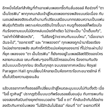
อีกหนึ่งไฮไลท์สำคัญที่ทำเอาแฟนเพลงกรี๊ดกันลั่นฮอลล์ คือช่วงที่ “ดา
เอ็นโดรฟิน” พาทุกคนกลับเข้าสู่โหมดเพลงทรงพลังแบบต่อเนื่อง กับ
เมดเลย์เพลงฮิตระดับตำนานที่เปรียบเสมือนบททดสอบความเป็นแฟน
พันธุ์แท้ตัวจริง เพราะแค่ดนตรีอินโทรขึ้นมา คนดูทั้งฮอลล์ก็พร้อมใจ
กันร้องตามแบบไม่มีตกหล่นแม้แต่คำเดียว ไม่ว่าจะเป็น “น้ำเต็มแก้ว”,
“อย่าทำให้ฟ้าผิดหวัง”, “ไม่ต้องรู้ว่าเราคบกันแบบไหน”, “เมื่อเขามา
ฉันจะไป”, “ดอกราตรี” และ “ภาพลวงตา” ทุกเพลงถูกนำมาร้อยเรียง
ใหม่อย่างทรงพลัง สมศักดิ์ศรีตัวแม่แห่งยุคของแทร่ ที่ไม่ว่าจะผ่านไป
กี่ยุค เพลงของ “ดา เอ็นโดรฟิน” ก็ยังคงอยู่ในเพลย์ลิสต์ชีวิตของใคร
หลายคนเสมอ ขณะที่แฟนๆเองก็ไม่มีใครยอมใคร ร้องตามกันดัง
สนั่นแบบเป๊ะทุกท่อน จัดเต็มทุกฮุก จนบรรยากาศเหมือน Royal
Paragon Hall ถูกเปลี่ยนให้กลายเป็นห้องคาราโอเกะขนาดยักษ์ ที่
เต็มไปด้วยความสุขจนล้น
แล้วบรรยากาศทั้งฮอลล์ก็เปลี่ยนเข้าสู่โหมดละมุนแบบไม่ทันตั้งตัว เมื่อ
“โจอี้ ภูวศิษฐ์” ปรากฏตัวขึ้นบนเวทีพร้อมรอยยิ้มอบอุ่น กับการพบกัน
ของสองศิลปินต่างยุคต่างแนวอย่าง “โจอี้ x ดา” ที่กลับเข้ากันได้อย่าง
ลงตัวเกินคาดในเพลง “ไม่รู้จักฉันไม่รู้เธอ” ก่อนที่ “ดา” จะยกเวทีให้