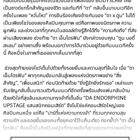
กลับไปเป็นวัยรุ่นอีกครั้งในช่วงเวลาที่เพลงของ BODYSLAM เคย
เป็นซาวด์แทร็กสำคัญของชีวิต และทันทีที่ “ดา” กลับขึ้นมาบนเวทีอีก
ครั้งในเพลง “หวั่นไหว” การยืนร้องเคียงข้างกันของ “ดา x ตูน” ไม่ได้
เป็นเพียงโชว์ของสองศิลปินคุณภาพ แต่คือภาพของมิตรภาพ ความ
ผูกพัน และช่วงเวลาที่ทุกคนในฮอลล์ต่างรู้สึกได้ถึง “ความคิดถึง” ที่ส่ง
ผ่านเสียงเพลง ช่วงท้าย “ดา เอ็นโดรฟิน” ยังกล่าวขอบคุณ “ตูน บอดี้
สแลม” อย่างซาบซึ้ง พร้อมบอกว่าการได้มาร่วมอยู่ด้วยกันบนเวทีครั้ง
นี้ คือหนึ่งในภาพที่เธออยากเห็นมากที่สุด
ช่วงสุดท้ายของโชว์เต็มไปด้วยทั้งรอยยิ้มและความสุขที่ล้นใจ เมื่อ “ดา
เอ็นโดรฟิน” พาทุกคนย้อนกลับสู่เพลงแห่งมิตรภาพอย่าง “สิ่ง
สำคัญ”, “เพื่อนสนิท” ก่อนปิดท้ายด้วย “ยิ่งรู้จักยิ่งรักเธอ” เหล่าแขก
รับเชิญกลับขึ้นมารวมตัวกันบนเวทีอีกครั้งพร้อมส่งแฟนกลับบ้าน
ด้วยหัวใจที่สุขล้นและความทรงจำที่เต็มอิ่ม “DA ENDORPHINE
UPSTAGE แสบสนิทคอนเสิร์ต” จึงไม่ใช่แค่คอนเสิร์ตใหญ่ของ
ศิลปินคนหนึ่ง แต่คือ “ปาร์ตี้แห่งความทรงจำ” ที่รวมทุกความสุข
ความรัก และรอยยิ้มของคนทั้งยุคเอาไว้ในคืนเดียว ตอกย้ำว่า “ดา เอ็น
โดรฟิน” คือหนึ่งในศิลปินหญิงที่ทรงพลังที่สุดของวงการเพลงไทย
และไม่ว่าเวลาจะผ่านไปนานแค่ไหน…ทุกบทเพลงของ “ดา เอ็นโดรฟิน”