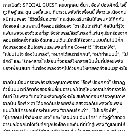
การเปิดตัว SPECIAL GUEST ครบทุกคน ติ๊นา , อ๊อฟ ปองศักดิ์, โจอี้
ภูวศิษฐ์ และ ตูน บอดี้สแลม ที่มารวมพลังทั้งเพื่อนซี้ พี่สาวและน้องคน
สนิทในเพลง “ชีวิตนี้สั้นจะตาย” กระตุ้นอะดรีนาลีนให้แฟนๆได้คึกกัน
ทั้งฮอลล์ และเพราะนี่คือคอนเสิร์ตของ “ดา เอ็นโดรฟิน” ศิลปินที่รู้ใจ
แฟนเพลงของตัวเองที่สุด จึงจัดเพลย์ลิสต์เพลงที่แฟนๆเรียกร้องจาก
คอนเสิร์ตครั้งที่แล้ว จัดมาแบบเต็มแม็กซ์ให้ร้องตามแบบกันไม่มีกั๊ก
ทั้งเพลงของเอ็นโดรฟินและเพลงที่เคย Cover ไว้ “ถึงเวลาฟัง”,
“เขียนในใจ ร้องในเพลง”, “อยากได้ยินว่ารักกัน”, “อย่าทำแบบนี้”, “ไม่
รักดี” และ “รักษาสิทธิ์”เปลี่ยนทั้งฮอลล์ให้กลายเป็นพื้นที่ปล่อยพลัง
ของเพื่อนสนิท ที่มาร้องเพลงดังๆไปด้วยกันให้หายคิดถึงแบบสุดหัวใจ
จากนั้นเมื่อนักร้องพลังเสียงคุณภาพอย่าง “อ๊อฟ ปองศักดิ์” ปรากฏ
ตัวขึ้นบนเวทีก็พาทั้งฮออล์เปลี่ยนอารมณ์เข้าสู่โหมดดราม่าถึงทรวงได้
ทันที ในเพลง “แทงข้างหลังทะลุถึงหัวใจ สมศักดิ์ศรีนักร้องคุณภาพ
จากนั้น อ๊อฟ x ดา ได้ผลัดกันปล่อยพลังเสียงดวลกันเพลงต่อเพลง
แบบไม่มีใครยอมใครผ่านเพลง “จากคนรักเก่า” , “ไม่ขอก็จะให้” ,
“ผู้ชายคนนี้กำลังหมดแรง” และ “เธอมีฉัน ฉันมีใคร” ที่ทั้งคู่ถ่ายทอด
อารมณ์ออกมาได้เจ็บลึกทุกประโยค และทันทีที่เข้าสู่เพลง “ดูแลเขาให้