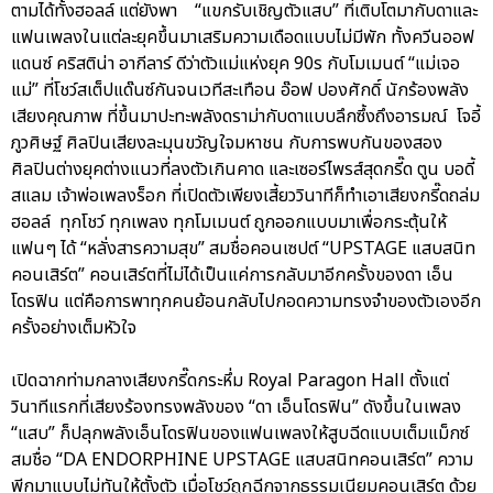
ตามได้ทั้งฮอลล์ แต่ยังพา “แขกรับเชิญตัวแสบ” ที่เติบโตมากับดาและ
แฟนเพลงในแต่ละยุคขึ้นมาเสริมความเดือดแบบไม่มีพัก ทั้งควีนออฟ
แดนซ์ คริสติน่า อากีลาร์ ดีว่าตัวแม่แห่งยุค 90s กับโมเมนต์ “แม่เจอ
แม่” ที่โชว์สเต็ปแด๊นซ์กันจนเวทีสะเทือน อ๊อฟ ปองศักดิ์ นักร้องพลัง
เสียงคุณภาพ ที่ขึ้นมาปะทะพลังดราม่ากับดาแบบลึกซึ้งถึงอารมณ์ โจอี้
ภูวศิษฐ์ ศิลปินเสียงละมุนขวัญใจมหาชน กับการพบกันของสอง
ศิลปินต่างยุคต่างแนวที่ลงตัวเกินคาด และเซอร์ไพรส์สุดกรี๊ด ตูน บอดี้
สแลม เจ้าพ่อเพลงร็อก ที่เปิดตัวเพียงเสี้ยววินาทีก็ทำเอาเสียงกรี๊ดถล่ม
ฮอลล์ ทุกโชว์ ทุกเพลง ทุกโมเมนต์ ถูกออกแบบมาเพื่อกระตุ้นให้
แฟนๆ ได้ “หลั่งสารความสุข” สมชื่อคอนเซปต์ “UPSTAGE แสบสนิท
คอนเสิร์ต” คอนเสิร์ตที่ไม่ได้เป็นแค่การกลับมาอีกครั้งของดา เอ็น
โดรฟิน แต่คือการพาทุกคนย้อนกลับไปกอดความทรงจำของตัวเองอีก
ครั้งอย่างเต็มหัวใจ
เปิดฉากท่ามกลางเสียงกรี๊ดกระหึ่ม Royal Paragon Hall ตั้งแต่
วินาทีแรกที่เสียงร้องทรงพลังของ “ดา เอ็นโดรฟิน” ดังขึ้นในเพลง
“แสบ” ก็ปลุกพลังเอ็นโดรฟินของแฟนเพลงให้สูบฉีดแบบเต็มแม็กซ์
สมชื่อ “DA ENDORPHINE UPSTAGE แสบสนิทคอนเสิร์ต” ความ
พีกมาแบบไม่ทันให้ตั้งตัว เมื่อโชว์ถูกฉีกจากธรรมเนียมคอนเสิร์ต ด้วย