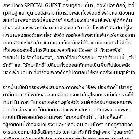
การเปิดตัว SPECIAL GUEST ครบทุกคน ติ๊นา , อ๊อฟ ปองศักดิ์, โจอี้
ภูวศิษฐ์ และ ตูน บอดี้สแลม ที่มารวมพลังทั้งเพื่อนซี้ พี่สาวและน้องคน
สนิทในเพลง “ชีวิตนี้สั้นจะตาย” กระตุ้นอะดรีนาลีนให้แฟนๆได้คึกกัน
ทั้งฮอลล์ และเพราะนี่คือคอนเสิร์ตของ “ดา เอ็นโดรฟิน” ศิลปินที่รู้ใจ
แฟนเพลงของตัวเองที่สุด จึงจัดเพลย์ลิสต์เพลงที่แฟนๆเรียกร้องจาก
คอนเสิร์ตครั้งที่แล้ว จัดมาแบบเต็มแม็กซ์ให้ร้องตามแบบกันไม่มีกั๊ก
ทั้งเพลงของเอ็นโดรฟินและเพลงที่เคย Cover ไว้ “ถึงเวลาฟัง”,
“เขียนในใจ ร้องในเพลง”, “อยากได้ยินว่ารักกัน”, “อย่าทำแบบนี้”, “ไม่
รักดี” และ “รักษาสิทธิ์”เปลี่ยนทั้งฮอลล์ให้กลายเป็นพื้นที่ปล่อยพลัง
ของเพื่อนสนิท ที่มาร้องเพลงดังๆไปด้วยกันให้หายคิดถึงแบบสุดหัวใจ
จากนั้นเมื่อนักร้องพลังเสียงคุณภาพอย่าง “อ๊อฟ ปองศักดิ์” ปรากฏ
ตัวขึ้นบนเวทีก็พาทั้งฮออล์เปลี่ยนอารมณ์เข้าสู่โหมดดราม่าถึงทรวงได้
ทันที ในเพลง “แทงข้างหลังทะลุถึงหัวใจ สมศักดิ์ศรีนักร้องคุณภาพ
จากนั้น อ๊อฟ x ดา ได้ผลัดกันปล่อยพลังเสียงดวลกันเพลงต่อเพลง
แบบไม่มีใครยอมใครผ่านเพลง “จากคนรักเก่า” , “ไม่ขอก็จะให้” ,
“ผู้ชายคนนี้กำลังหมดแรง” และ “เธอมีฉัน ฉันมีใคร” ที่ทั้งคู่ถ่ายทอด
อารมณ์ออกมาได้เจ็บลึกทุกประโยค และทันทีที่เข้าสู่เพลง “ดูแลเขาให้