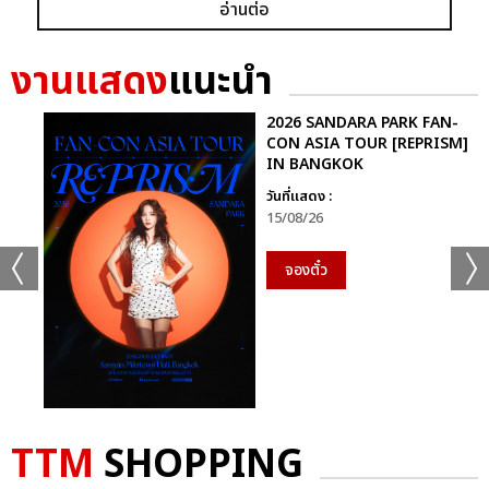
อ่านต่อ
ก็ยังคงอยู่ในหัวใจของแฟนเพลงเสมอไม่มีวันเปลี่ยน
นี่จึงไม่ใช่เพียงคอนเสิร์ตธรรมดา…แต่มันคือ “การเดินทางที่ไม่มีวัน
งานแสดง
แนะนำ
จบ” ของศิลปินผู้เป็นตำนานตัวจริงของวงการเพลงไทย ที่ยังคงสร้าง
แรงบันดาลใจและความสุขให้ผู้ฟังเสมอ
2026 SANDARA PARK FAN-
CON ASIA TOUR [REPRISM]
IN BANGKOK
ติดตามภาพบรรยากาศเพิ่มเติมได้ทุกช่องทางของ CHANGE2561
และ CHANGEshowbiz แล้วเจอกันใหม่กับ #คอนเสิร์ตพี่
วันที่แสดง :
15/08/26
ฉอดCHANGEshowbiz ที่พร้อมสร้างตำนานครั้งใหม่อีกครั้งเร็วๆ นี้
จองตั๋ว
อัลบั้ม
รูป
TTM
SHOPPING