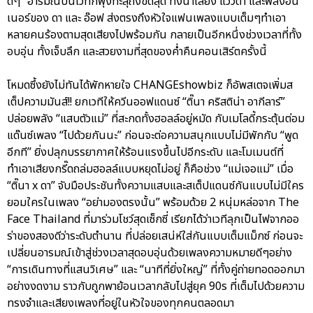
ดีๆ” อารมณ์บนเวทีก็พุ่งทะลุถึงขีดสุด ทั้งน้ำเสียง แววตา และพลังอิน
เนอร์ของ ดา และ อ๊อฟ ส่งตรงถึงหัวใจแฟนเพลงแบบเต็มๆทำเอา
หลายคนร้องตามสุดเสียงไปพร้อมกัน กลายเป็นอีกหนึ่งช่วงเวลาที่ทั้ง
อบอุ่น ทั้งเจ็บลึก และสวยงามที่สุดของค่ำคืนคอนเสิร์ตครั้งนี้
โหมดซึ้งยังไม่ทันได้พักหายใจ CHANGEshowbiz ก็อัพสเตจเพิ่มส
เต็ปความมันส์!! ยกเวทีให้ควีนออฟแดนซ์ “ติ๊นา คริสติน่า อากีลาร์”
ปล่อยพลัง “แสบตัวแม่” ที่สะกดทั้งฮอลล์อยู่หมัด กับเมโลดี้กระตุ้นต่อม
แด๊นซ์เพลง “ไปด้วยกันนะ” ก่อนจะต่อความสนุกแบบไม่มีพักกับ “พูด
อีกที” ยิ่งปลุกบรรยากาศให้ร้อนแรงขึ้นไปอีกระดับ และโมเมนต์ที่
ทำเอาเสียงกรี๊ดถล่มฮอลล์แบบหยุดไม่อยู่ ก็คือช่วง “แม่เจอแม่” เมื่อ
“ติ๊นา x ดา” จับมือประชันทั้งความแสบและสเต็ปแดนซ์กันแบบไม่มีใคร
ยอมใครในเพลง “อย่ามองตรงนั้น” พร้อมด้วย 2 หนุ่มหล่อจาก The
Face Thailand ที่มาร่วมโชว์สุดเซ็กซี่ เรียกได้ว่าเวทีลุกเป็นไฟจากออ
ร่าของสองดีว่าระดับตำนาน ที่ปล่อยเสน่ห์ใส่กันแบบเต็มแม็กซ์ ก่อนจะ
เปลี่ยนอารมณ์เข้าสู่ช่วงเวลาสุดอบอุ่นด้วยเพลงความหมายดีๆอย่าง
“การเดินทางที่แสนวิเศษ” และ “นาทีที่ยิ่งใหญ่” ที่ทั้งคู่ถ่ายทอดออกมา
อย่างงดงาม ราวกับถูกพาย้อนเวลากลับไปสู่ยุค 90s ที่เต็มไปด้วยความ
ทรงจำและเสียงเพลงที่อยู่ในหัวใจของทุกคนตลอดมา