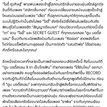
“โจอี้ ภูวศิษฐ์” พาแฟนเพลงเข้าสู่โลกดนตรีกลิ่นอายอบอุ่นสไตล์ลูกทุ่ง
อินดี้กับเพลง “สาลิกาลิ้นทอง” ก่อนจะเปลี่ยนอารมณ์แบบสุดขั้วเข้าสู่
โหมดม่วนจอยในเพลง “เสี่ยว” ที่ปลุกความสนุกให้ทุกคนลุกขึ้นเต้น
แบบไม่รู้ตัวเท่านั้นยังไม่พอ “โจอี้” ยังงัดโชว์เซิ้งไฟแล่บพร้อมกับดีด
พิณคู่ใจในเพลงฮิต “สัญญาเดือนหก” ก่อนปิดฉากโมเมนต์ช่วงนี้เมื่อ
“ดา” ชวน “โจอี้” และ SECRET GUEST ที่ทุกคนรอคอย “ตูน บอดี้ส
แลม” ขึ้นเวทีมาระเบิดพลังร่วมกันในเพลง “คิดฮอด” สาดพลังร็อก
โชว์ท่อนแร็พอีสานทะลุฮอลล์ เป็นการปิดตัว “แสบตัวพ่อ” ได้อย่างสม
ศักดิ์ศรีและสะใจทุกคน!
อีกหนึ่งช่วงเวลาที่กลายเป็นภาพจำของคอนเสิร์ตครั้งนี้ คือโมเมนต์ที่
“ตูน บอดี้สแลม X ดา เอ็นโดรฟิน” ถ่ายทอดเพลง “ได้ยินไหม” ออกมา
อย่างทรงพลัง คนดูทั้งฮอลล์พร้อมใจกันยกโทรศัพท์ขึ้น RECORD
ราวกับรู้ทันทีว่านี่คือโมเมนต์ระดับตำนานที่จะถูกพูดถึงไปอีกนาน ก่อน
ที่ “ตูน บอดี้สแลม” จะพาทุกคนกลับเข้าสู่พลังร็อกแบบเต็มพิกัดผ่าน
เพลง “ความรักทำให้คนตาบอด”ที่แฟนๆต่างพร้อมใจยกโทรศัพท์โบก
ตามจังหวะกลายเป็นทะเลดาวสุดอบอุ่น ก่อนจะพุ่งอารมณ์ต่อแบบไม่มี
พักด้วยเสียงกรีดร้องบาดใจสมชื่อเพลง “ยาพิษ” ราวกับทุกคนย้อน