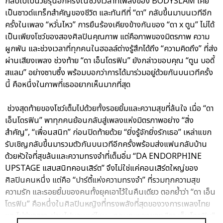
กลับไปเป็นวัยรุ่นอีกครั้งในช่วงเวลาที่เพลงของ BODYSLAM เคย
เป็นซาวด์แทร็กสำคัญของชีวิต และทันทีที่ “ดา” กลับขึ้นมาบนเวทีอีก
ครั้งในเพลง “หวั่นไหว” การยืนร้องเคียงข้างกันของ “ดา x ตูน” ไม่ได้
เป็นเพียงโชว์ของสองศิลปินคุณภาพ แต่คือภาพของมิตรภาพ ความ
ผูกพัน และช่วงเวลาที่ทุกคนในฮอลล์ต่างรู้สึกได้ถึง “ความคิดถึง” ที่ส่ง
ผ่านเสียงเพลง ช่วงท้าย “ดา เอ็นโดรฟิน” ยังกล่าวขอบคุณ “ตูน บอดี้
สแลม” อย่างซาบซึ้ง พร้อมบอกว่าการได้มาร่วมอยู่ด้วยกันบนเวทีครั้ง
นี้ คือหนึ่งในภาพที่เธออยากเห็นมากที่สุด
ช่วงสุดท้ายของโชว์เต็มไปด้วยทั้งรอยยิ้มและความสุขที่ล้นใจ เมื่อ “ดา
เอ็นโดรฟิน” พาทุกคนย้อนกลับสู่เพลงแห่งมิตรภาพอย่าง “สิ่ง
สำคัญ”, “เพื่อนสนิท” ก่อนปิดท้ายด้วย “ยิ่งรู้จักยิ่งรักเธอ” เหล่าแขก
รับเชิญกลับขึ้นมารวมตัวกันบนเวทีอีกครั้งพร้อมส่งแฟนกลับบ้าน
ด้วยหัวใจที่สุขล้นและความทรงจำที่เต็มอิ่ม “DA ENDORPHINE
UPSTAGE แสบสนิทคอนเสิร์ต” จึงไม่ใช่แค่คอนเสิร์ตใหญ่ของ
ศิลปินคนหนึ่ง แต่คือ “ปาร์ตี้แห่งความทรงจำ” ที่รวมทุกความสุข
ความรัก และรอยยิ้มของคนทั้งยุคเอาไว้ในคืนเดียว ตอกย้ำว่า “ดา เอ็น
โดรฟิน” คือหนึ่งในศิลปินหญิงที่ทรงพลังที่สุดของวงการเพลงไทย
และไม่ว่าเวลาจะผ่านไปนานแค่ไหน…ทุกบทเพลงของ “ดา เอ็นโดรฟิน”