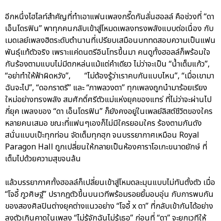
อีกหนึ่งไฮไลท์สำคัญที่ทำเอาแฟนเพลงกรี๊ดกันลั่นฮอลล์ คือช่วงที่ “ดา
เอ็นโดรฟิน” พาทุกคนกลับเข้าสู่โหมดเพลงทรงพลังแบบต่อเนื่อง กับ
เมดเลย์เพลงฮิตระดับตำนานที่เปรียบเสมือนบททดสอบความเป็นแฟน
พันธุ์แท้ตัวจริง เพราะแค่ดนตรีอินโทรขึ้นมา คนดูทั้งฮอลล์ก็พร้อมใจ
กันร้องตามแบบไม่มีตกหล่นแม้แต่คำเดียว ไม่ว่าจะเป็น “น้ำเต็มแก้ว”,
“อย่าทำให้ฟ้าผิดหวัง”, “ไม่ต้องรู้ว่าเราคบกันแบบไหน”, “เมื่อเขามา
ฉันจะไป”, “ดอกราตรี” และ “ภาพลวงตา” ทุกเพลงถูกนำมาร้อยเรียง
ใหม่อย่างทรงพลัง สมศักดิ์ศรีตัวแม่แห่งยุคของแทร่ ที่ไม่ว่าจะผ่านไป
กี่ยุค เพลงของ “ดา เอ็นโดรฟิน” ก็ยังคงอยู่ในเพลย์ลิสต์ชีวิตของใคร
หลายคนเสมอ ขณะที่แฟนๆเองก็ไม่มีใครยอมใคร ร้องตามกันดัง
สนั่นแบบเป๊ะทุกท่อน จัดเต็มทุกฮุก จนบรรยากาศเหมือน Royal
Paragon Hall ถูกเปลี่ยนให้กลายเป็นห้องคาราโอเกะขนาดยักษ์ ที่
เต็มไปด้วยความสุขจนล้น
แล้วบรรยากาศทั้งฮอลล์ก็เปลี่ยนเข้าสู่โหมดละมุนแบบไม่ทันตั้งตัว เมื่อ
“โจอี้ ภูวศิษฐ์” ปรากฏตัวขึ้นบนเวทีพร้อมรอยยิ้มอบอุ่น กับการพบกัน
ของสองศิลปินต่างยุคต่างแนวอย่าง “โจอี้ x ดา” ที่กลับเข้ากันได้อย่าง
ลงตัวเกินคาดในเพลง “ไม่รู้จักฉันไม่รู้เธอ” ก่อนที่ “ดา” จะยกเวทีให้