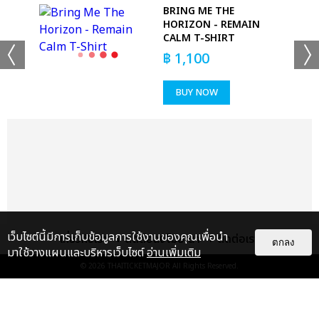
T
BRING ME THE
HORIZON - REMAIN
CALM T-SHIRT
฿
1,100
BUY NOW
+53
ดูรูปทั้งหมด
เว็บไซต์นี้มีการเก็บข้อมูลการใช้งานของคุณเพื่อนำ
เกี่ยวกับเรา
ติดต่อลงโฆษณา
ติดต่อเรา
ตกลง
มาใช้วางแผนและบริหารเว็บไซต์
อ่านเพิ่มเติม
© 2026
THAITICKETMAJOR
All Rights Reserved.
เเท็กที่เกี่ยวข้อง :
ดา เอ็นโดรฟิน
DA ENDORPHINE UPSTAGE