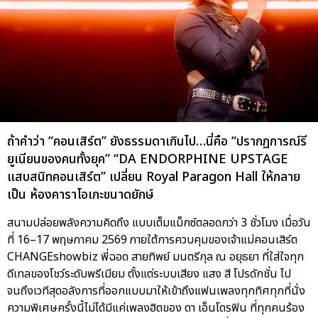
ถ้าคำว่า “คอนเสิร์ต” ยังธรรมดาเกินไป…นี่คือ “ปรากฏการณ์รี
ยูเนียนของคนทั้งยุค” “DA ENDORPHINE UPSTAGE
แสบสนิทคอนเสิร์ต” เปลี่ยน Royal Paragon Hall ให้กลาย
เป็น ห้องคาราโอเกะขนาดยักษ์
สนามปล่อยพลังความคิดถึง แบบเต็มแม็กซ์ตลอดกว่า 3 ชั่วโมง เมื่อวัน
ที่ 16–17 พฤษภาคม 2569 ภายใต้การควบคุมของเจ้าแม่คอนเสิร์ต
CHANGEshowbiz พี่ฉอด สายทิพย์ มนตรีกุล ณ อยุธยา ที่ใส่ใจทุก
ดีเทลของโชว์ระดับพรีเมียม ตั้งแต่ระบบเสียง แสง สี โปรดักชั่น ไป
จนถึงเวทีสุดอลังการที่ออกแบบมาให้เข้าถึงแฟนเพลงทุกทิศทุกที่นั่ง
ความพิเศษครั้งนี้ไม่ได้มีแค่เพลงฮิตของ ดา เอ็นโดรฟิน ที่ทุกคนร้อง