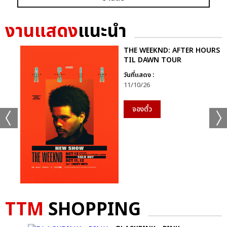
ก็ยังคงอยู่ในหัวใจของแฟนเพลงเสมอไม่มีวันเปลี่ยน
งานแสดง
แนะนำ
นี่จึงไม่ใช่เพียงคอนเสิร์ตธรรมดา…แต่มันคือ “การเดินทางที่ไม่มีวัน
จบ” ของศิลปินผู้เป็นตำนานตัวจริงของวงการเพลงไทย ที่ยังคงสร้าง
THE WEEKND: AFTER HOURS
แรงบันดาลใจและความสุขให้ผู้ฟังเสมอ
TIL DAWN TOUR
วันที่แสดง :
ติดตามภาพบรรยากาศเพิ่มเติมได้ทุกช่องทางของ CHANGE2561
11/10/26
และ CHANGEshowbiz แล้วเจอกันใหม่กับ #คอนเสิร์ตพี่
ฉอดCHANGEshowbiz ที่พร้อมสร้างตำนานครั้งใหม่อีกครั้งเร็วๆ นี้
จองตั๋ว
อัลบั้ม
รูป
TTM
SHOPPING