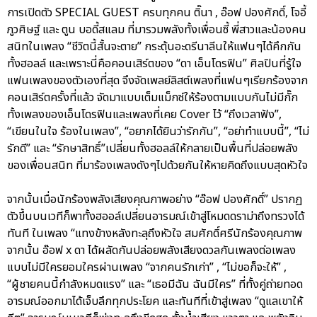
การเปิดตัว SPECIAL GUEST ครบทุกคน ติ๊นา , อ๊อฟ ปองศักดิ์, โจอี้
ภูวศิษฐ์ และ ตูน บอดี้สแลม ที่มารวมพลังทั้งเพื่อนซี้ พี่สาวและน้องคน
สนิทในเพลง “ชีวิตนี้สั้นจะตาย” กระตุ้นอะดรีนาลีนให้แฟนๆได้คึกกัน
ทั้งฮอลล์ และเพราะนี่คือคอนเสิร์ตของ “ดา เอ็นโดรฟิน” ศิลปินที่รู้ใจ
แฟนเพลงของตัวเองที่สุด จึงจัดเพลย์ลิสต์เพลงที่แฟนๆเรียกร้องจาก
คอนเสิร์ตครั้งที่แล้ว จัดมาแบบเต็มแม็กซ์ให้ร้องตามแบบกันไม่มีกั๊ก
ทั้งเพลงของเอ็นโดรฟินและเพลงที่เคย Cover ไว้ “ถึงเวลาฟัง”,
“เขียนในใจ ร้องในเพลง”, “อยากได้ยินว่ารักกัน”, “อย่าทำแบบนี้”, “ไม่
รักดี” และ “รักษาสิทธิ์”เปลี่ยนทั้งฮอลล์ให้กลายเป็นพื้นที่ปล่อยพลัง
ของเพื่อนสนิท ที่มาร้องเพลงดังๆไปด้วยกันให้หายคิดถึงแบบสุดหัวใจ
จากนั้นเมื่อนักร้องพลังเสียงคุณภาพอย่าง “อ๊อฟ ปองศักดิ์” ปรากฏ
ตัวขึ้นบนเวทีก็พาทั้งฮออล์เปลี่ยนอารมณ์เข้าสู่โหมดดราม่าถึงทรวงได้
ทันที ในเพลง “แทงข้างหลังทะลุถึงหัวใจ สมศักดิ์ศรีนักร้องคุณภาพ
จากนั้น อ๊อฟ x ดา ได้ผลัดกันปล่อยพลังเสียงดวลกันเพลงต่อเพลง
แบบไม่มีใครยอมใครผ่านเพลง “จากคนรักเก่า” , “ไม่ขอก็จะให้” ,
“ผู้ชายคนนี้กำลังหมดแรง” และ “เธอมีฉัน ฉันมีใคร” ที่ทั้งคู่ถ่ายทอด
อารมณ์ออกมาได้เจ็บลึกทุกประโยค และทันทีที่เข้าสู่เพลง “ดูแลเขาให้