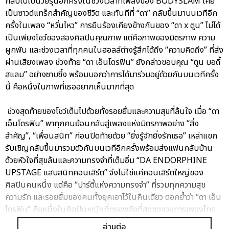
กลับไปเป็นวัยรุ่นอีกครั้งในช่วงเวลาที่เพลงของ BODYSLAM เคย
เป็นซาวด์แทร็กสำคัญของชีวิต และทันทีที่ “ดา” กลับขึ้นมาบนเวทีอีก
ครั้งในเพลง “หวั่นไหว” การยืนร้องเคียงข้างกันของ “ดา x ตูน” ไม่ได้
เป็นเพียงโชว์ของสองศิลปินคุณภาพ แต่คือภาพของมิตรภาพ ความ
ผูกพัน และช่วงเวลาที่ทุกคนในฮอลล์ต่างรู้สึกได้ถึง “ความคิดถึง” ที่ส่ง
ผ่านเสียงเพลง ช่วงท้าย “ดา เอ็นโดรฟิน” ยังกล่าวขอบคุณ “ตูน บอดี้
สแลม” อย่างซาบซึ้ง พร้อมบอกว่าการได้มาร่วมอยู่ด้วยกันบนเวทีครั้ง
นี้ คือหนึ่งในภาพที่เธออยากเห็นมากที่สุด
ช่วงสุดท้ายของโชว์เต็มไปด้วยทั้งรอยยิ้มและความสุขที่ล้นใจ เมื่อ “ดา
เอ็นโดรฟิน” พาทุกคนย้อนกลับสู่เพลงแห่งมิตรภาพอย่าง “สิ่ง
สำคัญ”, “เพื่อนสนิท” ก่อนปิดท้ายด้วย “ยิ่งรู้จักยิ่งรักเธอ” เหล่าแขก
รับเชิญกลับขึ้นมารวมตัวกันบนเวทีอีกครั้งพร้อมส่งแฟนกลับบ้าน
ด้วยหัวใจที่สุขล้นและความทรงจำที่เต็มอิ่ม “DA ENDORPHINE
UPSTAGE แสบสนิทคอนเสิร์ต” จึงไม่ใช่แค่คอนเสิร์ตใหญ่ของ
ศิลปินคนหนึ่ง แต่คือ “ปาร์ตี้แห่งความทรงจำ” ที่รวมทุกความสุข
ความรัก และรอยยิ้มของคนทั้งยุคเอาไว้ในคืนเดียว ตอกย้ำว่า “ดา เอ็น
โดรฟิน” คือหนึ่งในศิลปินหญิงที่ทรงพลังที่สุดของวงการเพลงไทย
และไม่ว่าเวลาจะผ่านไปนานแค่ไหน…ทุกบทเพลงของ “ดา เอ็นโดรฟิน”
อ่านต่อ