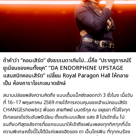
ถ้าคำว่า “คอนเสิร์ต” ยังธรรมดาเกินไป…นี่คือ “ปรากฏการณ์รี
ยูเนียนของคนทั้งยุค” “DA ENDORPHINE UPSTAGE
แสบสนิทคอนเสิร์ต” เปลี่ยน Royal Paragon Hall ให้กลาย
เป็น ห้องคาราโอเกะขนาดยักษ์
สนามปล่อยพลังความคิดถึง แบบเต็มแม็กซ์ตลอดกว่า 3 ชั่วโมง เมื่อวัน
ที่ 16–17 พฤษภาคม 2569 ภายใต้การควบคุมของเจ้าแม่คอนเสิร์ต
CHANGEshowbiz พี่ฉอด สายทิพย์ มนตรีกุล ณ อยุธยา ที่ใส่ใจทุก
ดีเทลของโชว์ระดับพรีเมียม ตั้งแต่ระบบเสียง แสง สี โปรดักชั่น ไป
จนถึงเวทีสุดอลังการที่ออกแบบมาให้เข้าถึงแฟนเพลงทุกทิศทุกที่นั่ง
ความพิเศษครั้งนี้ไม่ได้มีแค่เพลงฮิตของ ดา เอ็นโดรฟิน ที่ทุกคนร้อง