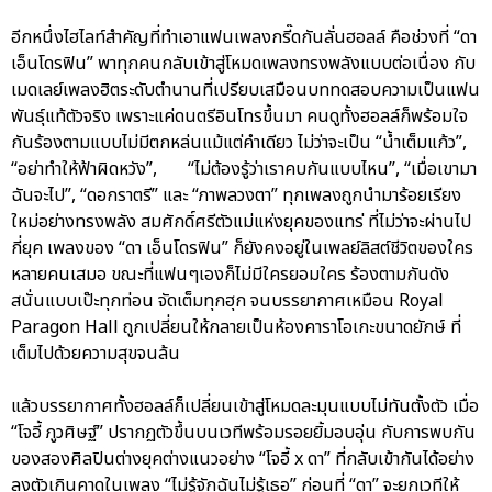
อีกหนึ่งไฮไลท์สำคัญที่ทำเอาแฟนเพลงกรี๊ดกันลั่นฮอลล์ คือช่วงที่ “ดา
เอ็นโดรฟิน” พาทุกคนกลับเข้าสู่โหมดเพลงทรงพลังแบบต่อเนื่อง กับ
เมดเลย์เพลงฮิตระดับตำนานที่เปรียบเสมือนบททดสอบความเป็นแฟน
พันธุ์แท้ตัวจริง เพราะแค่ดนตรีอินโทรขึ้นมา คนดูทั้งฮอลล์ก็พร้อมใจ
กันร้องตามแบบไม่มีตกหล่นแม้แต่คำเดียว ไม่ว่าจะเป็น “น้ำเต็มแก้ว”,
“อย่าทำให้ฟ้าผิดหวัง”, “ไม่ต้องรู้ว่าเราคบกันแบบไหน”, “เมื่อเขามา
ฉันจะไป”, “ดอกราตรี” และ “ภาพลวงตา” ทุกเพลงถูกนำมาร้อยเรียง
ใหม่อย่างทรงพลัง สมศักดิ์ศรีตัวแม่แห่งยุคของแทร่ ที่ไม่ว่าจะผ่านไป
กี่ยุค เพลงของ “ดา เอ็นโดรฟิน” ก็ยังคงอยู่ในเพลย์ลิสต์ชีวิตของใคร
หลายคนเสมอ ขณะที่แฟนๆเองก็ไม่มีใครยอมใคร ร้องตามกันดัง
สนั่นแบบเป๊ะทุกท่อน จัดเต็มทุกฮุก จนบรรยากาศเหมือน Royal
Paragon Hall ถูกเปลี่ยนให้กลายเป็นห้องคาราโอเกะขนาดยักษ์ ที่
เต็มไปด้วยความสุขจนล้น
แล้วบรรยากาศทั้งฮอลล์ก็เปลี่ยนเข้าสู่โหมดละมุนแบบไม่ทันตั้งตัว เมื่อ
“โจอี้ ภูวศิษฐ์” ปรากฏตัวขึ้นบนเวทีพร้อมรอยยิ้มอบอุ่น กับการพบกัน
ของสองศิลปินต่างยุคต่างแนวอย่าง “โจอี้ x ดา” ที่กลับเข้ากันได้อย่าง
ลงตัวเกินคาดในเพลง “ไม่รู้จักฉันไม่รู้เธอ” ก่อนที่ “ดา” จะยกเวทีให้