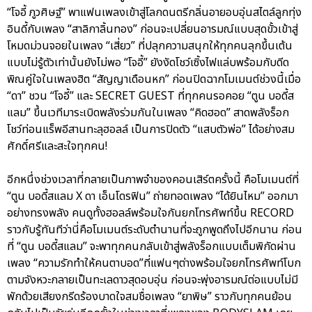
“โจอี้ ภูวศิษฐ์” พาแฟนเพลงเข้าสู่โลกดนตรีกลิ่นอายอบอุ่นสไตล์ลูกทุ่ง
อินดี้กับเพลง “สาลิกาลิ้นทอง” ก่อนจะเปลี่ยนอารมณ์แบบสุดขั้วเข้าสู่
โหมดม่วนจอยในเพลง “เสี่ยว” ที่ปลุกความสนุกให้ทุกคนลุกขึ้นเต้น
แบบไม่รู้ตัวเท่านั้นยังไม่พอ “โจอี้” ยังงัดโชว์เซิ้งไฟแล่บพร้อมกับดีด
พิณคู่ใจในเพลงฮิต “สัญญาเดือนหก” ก่อนปิดฉากโมเมนต์ช่วงนี้เมื่อ
“ดา” ชวน “โจอี้” และ SECRET GUEST ที่ทุกคนรอคอย “ตูน บอดี้ส
แลม” ขึ้นเวทีมาระเบิดพลังร่วมกันในเพลง “คิดฮอด” สาดพลังร็อก
โชว์ท่อนแร็พอีสานทะลุฮอลล์ เป็นการปิดตัว “แสบตัวพ่อ” ได้อย่างสม
ศักดิ์ศรีและสะใจทุกคน!
อีกหนึ่งช่วงเวลาที่กลายเป็นภาพจำของคอนเสิร์ตครั้งนี้ คือโมเมนต์ที่
“ตูน บอดี้สแลม X ดา เอ็นโดรฟิน” ถ่ายทอดเพลง “ได้ยินไหม” ออกมา
อย่างทรงพลัง คนดูทั้งฮอลล์พร้อมใจกันยกโทรศัพท์ขึ้น RECORD
ราวกับรู้ทันทีว่านี่คือโมเมนต์ระดับตำนานที่จะถูกพูดถึงไปอีกนาน ก่อน
ที่ “ตูน บอดี้สแลม” จะพาทุกคนกลับเข้าสู่พลังร็อกแบบเต็มพิกัดผ่าน
เพลง “ความรักทำให้คนตาบอด”ที่แฟนๆต่างพร้อมใจยกโทรศัพท์โบก
ตามจังหวะกลายเป็นทะเลดาวสุดอบอุ่น ก่อนจะพุ่งอารมณ์ต่อแบบไม่มี
พักด้วยเสียงกรีดร้องบาดใจสมชื่อเพลง “ยาพิษ” ราวกับทุกคนย้อน