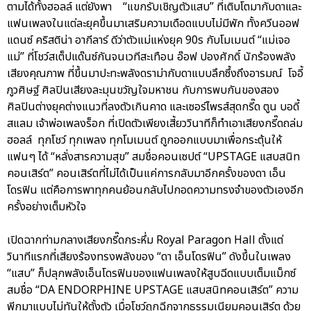
ตามได้ทั้งฮอลล์ แต่ยังพา “แขกรับเชิญตัวแสบ” ที่เติบโตมากับดาและ
แฟนเพลงในแต่ละยุคขึ้นมาเสริมความเดือดแบบไม่มีพัก ทั้งควีนออฟ
แดนซ์ คริสติน่า อากีลาร์ ดีว่าตัวแม่แห่งยุค 90s กับโมเมนต์ “แม่เจอ
แม่” ที่โชว์สเต็ปแด๊นซ์กันจนเวทีสะเทือน อ๊อฟ ปองศักดิ์ นักร้องพลัง
เสียงคุณภาพ ที่ขึ้นมาปะทะพลังดราม่ากับดาแบบลึกซึ้งถึงอารมณ์ โจอี้
ภูวศิษฐ์ ศิลปินเสียงละมุนขวัญใจมหาชน กับการพบกันของสอง
ศิลปินต่างยุคต่างแนวที่ลงตัวเกินคาด และเซอร์ไพรส์สุดกรี๊ด ตูน บอดี้
สแลม เจ้าพ่อเพลงร็อก ที่เปิดตัวเพียงเสี้ยววินาทีก็ทำเอาเสียงกรี๊ดถล่ม
ฮอลล์ ทุกโชว์ ทุกเพลง ทุกโมเมนต์ ถูกออกแบบมาเพื่อกระตุ้นให้
แฟนๆ ได้ “หลั่งสารความสุข” สมชื่อคอนเซปต์ “UPSTAGE แสบสนิท
คอนเสิร์ต” คอนเสิร์ตที่ไม่ได้เป็นแค่การกลับมาอีกครั้งของดา เอ็น
โดรฟิน แต่คือการพาทุกคนย้อนกลับไปกอดความทรงจำของตัวเองอีก
ครั้งอย่างเต็มหัวใจ
เปิดฉากท่ามกลางเสียงกรี๊ดกระหึ่ม Royal Paragon Hall ตั้งแต่
วินาทีแรกที่เสียงร้องทรงพลังของ “ดา เอ็นโดรฟิน” ดังขึ้นในเพลง
“แสบ” ก็ปลุกพลังเอ็นโดรฟินของแฟนเพลงให้สูบฉีดแบบเต็มแม็กซ์
สมชื่อ “DA ENDORPHINE UPSTAGE แสบสนิทคอนเสิร์ต” ความ
พีกมาแบบไม่ทันให้ตั้งตัว เมื่อโชว์ถูกฉีกจากธรรมเนียมคอนเสิร์ต ด้วย