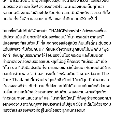
ดีๆ” อารมณ์บนเวทีก็พุ่งทะลุถึงขีดสุด ทั้งน้ำเสียง แววตา และพลังอิน
เนอร์ของ ดา และ อ๊อฟ ส่งตรงถึงหัวใจแฟนเพลงแบบเต็มๆทำเอา
หลายคนร้องตามสุดเสียงไปพร้อมกัน กลายเป็นอีกหนึ่งช่วงเวลาที่ทั้ง
อบอุ่น ทั้งเจ็บลึก และสวยงามที่สุดของค่ำคืนคอนเสิร์ตครั้งนี้
โหมดซึ้งยังไม่ทันได้พักหายใจ CHANGEshowbiz ก็อัพสเตจเพิ่มส
เต็ปความมันส์!! ยกเวทีให้ควีนออฟแดนซ์ “ติ๊นา คริสติน่า อากีลาร์”
ปล่อยพลัง “แสบตัวแม่” ที่สะกดทั้งฮอลล์อยู่หมัด กับเมโลดี้กระตุ้นต่อม
แด๊นซ์เพลง “ไปด้วยกันนะ” ก่อนจะต่อความสนุกแบบไม่มีพักกับ “พูด
อีกที” ยิ่งปลุกบรรยากาศให้ร้อนแรงขึ้นไปอีกระดับ และโมเมนต์ที่
ทำเอาเสียงกรี๊ดถล่มฮอลล์แบบหยุดไม่อยู่ ก็คือช่วง “แม่เจอแม่” เมื่อ
“ติ๊นา x ดา” จับมือประชันทั้งความแสบและสเต็ปแดนซ์กันแบบไม่มีใคร
ยอมใครในเพลง “อย่ามองตรงนั้น” พร้อมด้วย 2 หนุ่มหล่อจาก The
Face Thailand ที่มาร่วมโชว์สุดเซ็กซี่ เรียกได้ว่าเวทีลุกเป็นไฟจากออ
ร่าของสองดีว่าระดับตำนาน ที่ปล่อยเสน่ห์ใส่กันแบบเต็มแม็กซ์ ก่อนจะ
เปลี่ยนอารมณ์เข้าสู่ช่วงเวลาสุดอบอุ่นด้วยเพลงความหมายดีๆอย่าง
“การเดินทางที่แสนวิเศษ” และ “นาทีที่ยิ่งใหญ่” ที่ทั้งคู่ถ่ายทอดออกมา
อย่างงดงาม ราวกับถูกพาย้อนเวลากลับไปสู่ยุค 90s ที่เต็มไปด้วยความ
ทรงจำและเสียงเพลงที่อยู่ในหัวใจของทุกคนตลอดมา