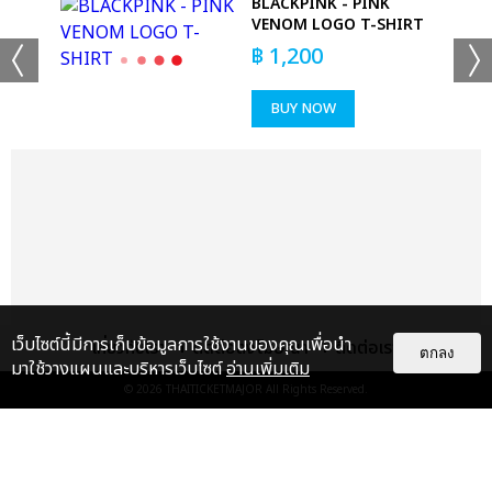
 T-
BLACKPINK - PINK
VENOM LOGO T-SHIRT
฿
1,200
BUY NOW
+53
ดูรูปทั้งหมด
เว็บไซต์นี้มีการเก็บข้อมูลการใช้งานของคุณเพื่อนำ
เกี่ยวกับเรา
ติดต่อลงโฆษณา
ติดต่อเรา
ตกลง
มาใช้วางแผนและบริหารเว็บไซต์
อ่านเพิ่มเติม
© 2026
THAITICKETMAJOR
All Rights Reserved.
เเท็กที่เกี่ยวข้อง :
ดา เอ็นโดรฟิน
DA ENDORPHINE UPSTAGE