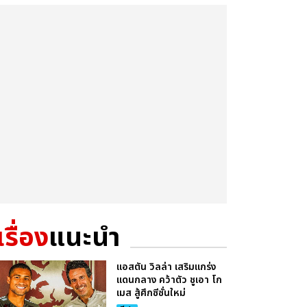
เรื่อง
แนะนำ
แอสตัน วิลล่า เสริมแกร่ง
แดนกลาง คว้าตัว ชูเอา โก
เมส สู้ศึกซีซั่นใหม่