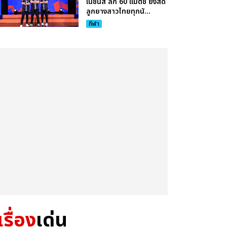
เนชั่นส์ ลีก 60 แมตช์ ยิงสด
ลูกยางสาวไทยทุกนั...
กีฬา
เรื่อง
เด่น