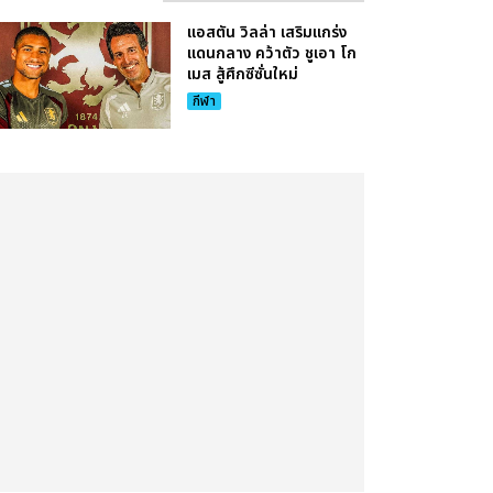
แอสตัน วิลล่า เสริมแกร่ง
แดนกลาง คว้าตัว ชูเอา โก
เมส สู้ศึกซีซั่นใหม่
กีฬา