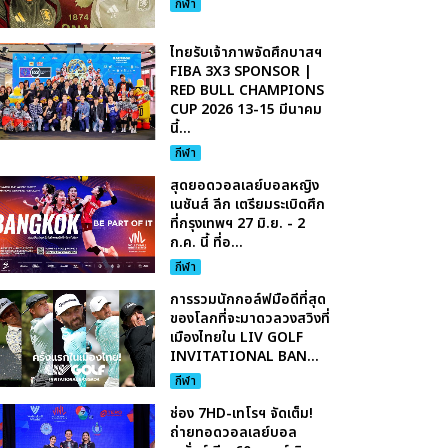
กีฬา
ไทยรับเจ้าภาพจัดศึกบาสฯ
FIBA 3X3 SPONSOR |
RED BULL CHAMPIONS
CUP 2026 13-15 มีนาคม
นี้...
กีฬา
สุดยอดวอลเลย์บอลหญิง
เนชันส์ ลีก เตรียมระเบิดศึก
ที่กรุงเทพฯ 27 มิ.ย. - 2
ก.ค. นี้ ที่อ...
กีฬา
การรวมนักกอล์ฟมือดีที่สุด
ของโลกที่จะมาดวลวงสวิงที่
เมืองไทยใน LIV GOLF
INVITATIONAL BAN...
กีฬา
ช่อง 7HD-เทโรฯ จัดเต็ม!
ถ่ายทอดวอลเลย์บอล