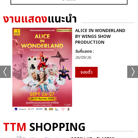
ก็ยังคงอยู่ในหัวใจของแฟนเพลงเสมอไม่มีวันเปลี่ยน
งานแสดง
แนะนำ
นี่จึงไม่ใช่เพียงคอนเสิร์ตธรรมดา…แต่มันคือ “การเดินทางที่ไม่มีวัน
จบ” ของศิลปินผู้เป็นตำนานตัวจริงของวงการเพลงไทย ที่ยังคงสร้าง
ALICE IN WONDERLAND
แรงบันดาลใจและความสุขให้ผู้ฟังเสมอ
BY WINGS SHOW
PRODUCTION
ติดตามภาพบรรยากาศเพิ่มเติมได้ทุกช่องทางของ CHANGE2561
วันที่แสดง :
และ CHANGEshowbiz แล้วเจอกันใหม่กับ #คอนเสิร์ตพี่
26/09/26
ฉอดCHANGEshowbiz ที่พร้อมสร้างตำนานครั้งใหม่อีกครั้งเร็วๆ นี้
จองตั๋ว
อัลบั้ม
รูป
TTM
SHOPPING