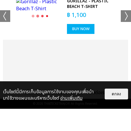
 T-
GORILLAZ - PLASTIC
BEACH T-SHIRT
฿
1,100
BUY NOW
+53
ดูรูปทั้งหมด
เว็บไซต์นี้มีการเก็บข้อมูลการใช้งานของคุณเพื่อนำ
เกี่ยวกับเรา
ติดต่อลงโฆษณา
ติดต่อเรา
ตกลง
มาใช้วางแผนและบริหารเว็บไซต์
อ่านเพิ่มเติม
© 2026
THAITICKETMAJOR
All Rights Reserved.
เเท็กที่เกี่ยวข้อง :
ดา เอ็นโดรฟิน
DA ENDORPHINE UPSTAGE