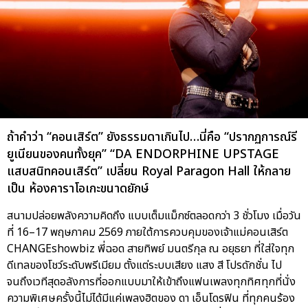
ถ้าคำว่า “คอนเสิร์ต” ยังธรรมดาเกินไป…นี่คือ “ปรากฏการณ์รี
ยูเนียนของคนทั้งยุค” “DA ENDORPHINE UPSTAGE
แสบสนิทคอนเสิร์ต” เปลี่ยน Royal Paragon Hall ให้กลาย
เป็น ห้องคาราโอเกะขนาดยักษ์
สนามปล่อยพลังความคิดถึง แบบเต็มแม็กซ์ตลอดกว่า 3 ชั่วโมง เมื่อวัน
ที่ 16–17 พฤษภาคม 2569 ภายใต้การควบคุมของเจ้าแม่คอนเสิร์ต
CHANGEshowbiz พี่ฉอด สายทิพย์ มนตรีกุล ณ อยุธยา ที่ใส่ใจทุก
ดีเทลของโชว์ระดับพรีเมียม ตั้งแต่ระบบเสียง แสง สี โปรดักชั่น ไป
จนถึงเวทีสุดอลังการที่ออกแบบมาให้เข้าถึงแฟนเพลงทุกทิศทุกที่นั่ง
ความพิเศษครั้งนี้ไม่ได้มีแค่เพลงฮิตของ ดา เอ็นโดรฟิน ที่ทุกคนร้อง