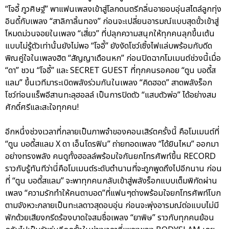
“โจอี้ ภูวศิษฐ์” พาแฟนเพลงเข้าสู่โลกดนตรีกลิ่นอายอบอุ่นสไตล์ลูกทุ่ง
อินดี้กับเพลง “สาลิกาลิ้นทอง” ก่อนจะเปลี่ยนอารมณ์แบบสุดขั้วเข้าสู่
โหมดม่วนจอยในเพลง “เสี่ยว” ที่ปลุกความสนุกให้ทุกคนลุกขึ้นเต้น
แบบไม่รู้ตัวเท่านั้นยังไม่พอ “โจอี้” ยังงัดโชว์เซิ้งไฟแล่บพร้อมกับดีด
พิณคู่ใจในเพลงฮิต “สัญญาเดือนหก” ก่อนปิดฉากโมเมนต์ช่วงนี้เมื่อ
“ดา” ชวน “โจอี้” และ SECRET GUEST ที่ทุกคนรอคอย “ตูน บอดี้ส
แลม” ขึ้นเวทีมาระเบิดพลังร่วมกันในเพลง “คิดฮอด” สาดพลังร็อก
โชว์ท่อนแร็พอีสานทะลุฮอลล์ เป็นการปิดตัว “แสบตัวพ่อ” ได้อย่างสม
ศักดิ์ศรีและสะใจทุกคน!
อีกหนึ่งช่วงเวลาที่กลายเป็นภาพจำของคอนเสิร์ตครั้งนี้ คือโมเมนต์ที่
“ตูน บอดี้สแลม X ดา เอ็นโดรฟิน” ถ่ายทอดเพลง “ได้ยินไหม” ออกมา
อย่างทรงพลัง คนดูทั้งฮอลล์พร้อมใจกันยกโทรศัพท์ขึ้น RECORD
ราวกับรู้ทันทีว่านี่คือโมเมนต์ระดับตำนานที่จะถูกพูดถึงไปอีกนาน ก่อน
ที่ “ตูน บอดี้สแลม” จะพาทุกคนกลับเข้าสู่พลังร็อกแบบเต็มพิกัดผ่าน
เพลง “ความรักทำให้คนตาบอด”ที่แฟนๆต่างพร้อมใจยกโทรศัพท์โบก
ตามจังหวะกลายเป็นทะเลดาวสุดอบอุ่น ก่อนจะพุ่งอารมณ์ต่อแบบไม่มี
พักด้วยเสียงกรีดร้องบาดใจสมชื่อเพลง “ยาพิษ” ราวกับทุกคนย้อน