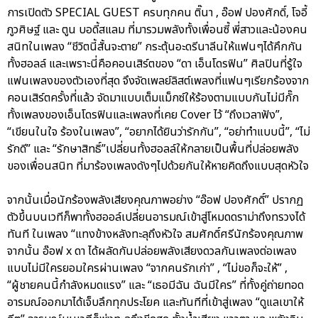
การเปิดตัว SPECIAL GUEST ครบทุกคน ติ๊นา , อ๊อฟ ปองศักดิ์, โจอี้
ภูวศิษฐ์ และ ตูน บอดี้สแลม ที่มารวมพลังทั้งเพื่อนซี้ พี่สาวและน้องคน
สนิทในเพลง “ชีวิตนี้สั้นจะตาย” กระตุ้นอะดรีนาลีนให้แฟนๆได้คึกกัน
ทั้งฮอลล์ และเพราะนี่คือคอนเสิร์ตของ “ดา เอ็นโดรฟิน” ศิลปินที่รู้ใจ
แฟนเพลงของตัวเองที่สุด จึงจัดเพลย์ลิสต์เพลงที่แฟนๆเรียกร้องจาก
คอนเสิร์ตครั้งที่แล้ว จัดมาแบบเต็มแม็กซ์ให้ร้องตามแบบกันไม่มีกั๊ก
ทั้งเพลงของเอ็นโดรฟินและเพลงที่เคย Cover ไว้ “ถึงเวลาฟัง”,
“เขียนในใจ ร้องในเพลง”, “อยากได้ยินว่ารักกัน”, “อย่าทำแบบนี้”, “ไม่
รักดี” และ “รักษาสิทธิ์”เปลี่ยนทั้งฮอลล์ให้กลายเป็นพื้นที่ปล่อยพลัง
ของเพื่อนสนิท ที่มาร้องเพลงดังๆไปด้วยกันให้หายคิดถึงแบบสุดหัวใจ
จากนั้นเมื่อนักร้องพลังเสียงคุณภาพอย่าง “อ๊อฟ ปองศักดิ์” ปรากฏ
ตัวขึ้นบนเวทีก็พาทั้งฮออล์เปลี่ยนอารมณ์เข้าสู่โหมดดราม่าถึงทรวงได้
ทันที ในเพลง “แทงข้างหลังทะลุถึงหัวใจ สมศักดิ์ศรีนักร้องคุณภาพ
จากนั้น อ๊อฟ x ดา ได้ผลัดกันปล่อยพลังเสียงดวลกันเพลงต่อเพลง
แบบไม่มีใครยอมใครผ่านเพลง “จากคนรักเก่า” , “ไม่ขอก็จะให้” ,
“ผู้ชายคนนี้กำลังหมดแรง” และ “เธอมีฉัน ฉันมีใคร” ที่ทั้งคู่ถ่ายทอด
อารมณ์ออกมาได้เจ็บลึกทุกประโยค และทันทีที่เข้าสู่เพลง “ดูแลเขาให้