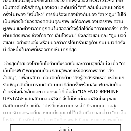
กลับไปเป็นวัยรุ่นอีกครั้งในช่วงเวลาที่เพลงของ BODYSLAM เคย
เป็นซาวด์แทร็กสำคัญของชีวิต และทันทีที่ “ดา” กลับขึ้นมาบนเวทีอีก
ครั้งในเพลง “หวั่นไหว” การยืนร้องเคียงข้างกันของ “ดา x ตูน” ไม่ได้
เป็นเพียงโชว์ของสองศิลปินคุณภาพ แต่คือภาพของมิตรภาพ ความ
ผูกพัน และช่วงเวลาที่ทุกคนในฮอลล์ต่างรู้สึกได้ถึง “ความคิดถึง” ที่ส่ง
ผ่านเสียงเพลง ช่วงท้าย “ดา เอ็นโดรฟิน” ยังกล่าวขอบคุณ “ตูน บอดี้
สแลม” อย่างซาบซึ้ง พร้อมบอกว่าการได้มาร่วมอยู่ด้วยกันบนเวทีครั้ง
นี้ คือหนึ่งในภาพที่เธออยากเห็นมากที่สุด
ช่วงสุดท้ายของโชว์เต็มไปด้วยทั้งรอยยิ้มและความสุขที่ล้นใจ เมื่อ “ดา
เอ็นโดรฟิน” พาทุกคนย้อนกลับสู่เพลงแห่งมิตรภาพอย่าง “สิ่ง
สำคัญ”, “เพื่อนสนิท” ก่อนปิดท้ายด้วย “ยิ่งรู้จักยิ่งรักเธอ” เหล่าแขก
รับเชิญกลับขึ้นมารวมตัวกันบนเวทีอีกครั้งพร้อมส่งแฟนกลับบ้าน
ด้วยหัวใจที่สุขล้นและความทรงจำที่เต็มอิ่ม “DA ENDORPHINE
UPSTAGE แสบสนิทคอนเสิร์ต” จึงไม่ใช่แค่คอนเสิร์ตใหญ่ของ
ศิลปินคนหนึ่ง แต่คือ “ปาร์ตี้แห่งความทรงจำ” ที่รวมทุกความสุข
ความรัก และรอยยิ้มของคนทั้งยุคเอาไว้ในคืนเดียว ตอกย้ำว่า “ดา เอ็น
โดรฟิน” คือหนึ่งในศิลปินหญิงที่ทรงพลังที่สุดของวงการเพลงไทย
และไม่ว่าเวลาจะผ่านไปนานแค่ไหน…ทุกบทเพลงของ “ดา เอ็นโดรฟิน”
อ่านต่อ