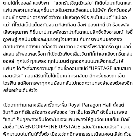
ตามได้ทั้งฮอลล์ แต่ยังพา “แขกรับเชิญตัวแสบ” ที่เติบโตมากับดาและ
แฟนเพลงในแต่ละยุคขึ้นมาเสริมความเดือดแบบไม่มีพัก ทั้งควีนออฟ
แดนซ์ คริสติน่า อากีลาร์ ดีว่าตัวแม่แห่งยุค 90s กับโมเมนต์ “แม่เจอ
แม่” ที่โชว์สเต็ปแด๊นซ์กันจนเวทีสะเทือน อ๊อฟ ปองศักดิ์ นักร้องพลัง
เสียงคุณภาพ ที่ขึ้นมาปะทะพลังดราม่ากับดาแบบลึกซึ้งถึงอารมณ์ โจอี้
ภูวศิษฐ์ ศิลปินเสียงละมุนขวัญใจมหาชน กับการพบกันของสอง
ศิลปินต่างยุคต่างแนวที่ลงตัวเกินคาด และเซอร์ไพรส์สุดกรี๊ด ตูน บอดี้
สแลม เจ้าพ่อเพลงร็อก ที่เปิดตัวเพียงเสี้ยววินาทีก็ทำเอาเสียงกรี๊ดถล่ม
ฮอลล์ ทุกโชว์ ทุกเพลง ทุกโมเมนต์ ถูกออกแบบมาเพื่อกระตุ้นให้
แฟนๆ ได้ “หลั่งสารความสุข” สมชื่อคอนเซปต์ “UPSTAGE แสบสนิท
คอนเสิร์ต” คอนเสิร์ตที่ไม่ได้เป็นแค่การกลับมาอีกครั้งของดา เอ็น
โดรฟิน แต่คือการพาทุกคนย้อนกลับไปกอดความทรงจำของตัวเองอีก
ครั้งอย่างเต็มหัวใจ
เปิดฉากท่ามกลางเสียงกรี๊ดกระหึ่ม Royal Paragon Hall ตั้งแต่
วินาทีแรกที่เสียงร้องทรงพลังของ “ดา เอ็นโดรฟิน” ดังขึ้นในเพลง
“แสบ” ก็ปลุกพลังเอ็นโดรฟินของแฟนเพลงให้สูบฉีดแบบเต็มแม็กซ์
สมชื่อ “DA ENDORPHINE UPSTAGE แสบสนิทคอนเสิร์ต” ความ
พีกมาแบบไม่ทันให้ตั้งตัว เมื่อโชว์ถูกฉีกจากธรรมเนียมคอนเสิร์ต ด้วย