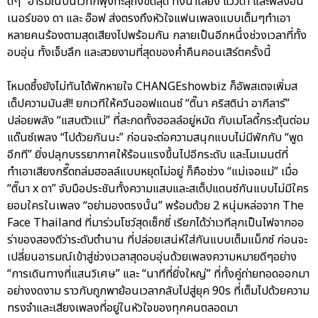
ดีๆ” อารมณ์บนเวทีก็พุ่งทะลุถึงขีดสุด ทั้งน้ำเสียง แววตา และพลังอิน
เนอร์ของ ดา และ อ๊อฟ ส่งตรงถึงหัวใจแฟนเพลงแบบเต็มๆทำเอา
หลายคนร้องตามสุดเสียงไปพร้อมกัน กลายเป็นอีกหนึ่งช่วงเวลาที่ทั้ง
อบอุ่น ทั้งเจ็บลึก และสวยงามที่สุดของค่ำคืนคอนเสิร์ตครั้งนี้
โหมดซึ้งยังไม่ทันได้พักหายใจ CHANGEshowbiz ก็อัพสเตจเพิ่มส
เต็ปความมันส์!! ยกเวทีให้ควีนออฟแดนซ์ “ติ๊นา คริสติน่า อากีลาร์”
ปล่อยพลัง “แสบตัวแม่” ที่สะกดทั้งฮอลล์อยู่หมัด กับเมโลดี้กระตุ้นต่อม
แด๊นซ์เพลง “ไปด้วยกันนะ” ก่อนจะต่อความสนุกแบบไม่มีพักกับ “พูด
อีกที” ยิ่งปลุกบรรยากาศให้ร้อนแรงขึ้นไปอีกระดับ และโมเมนต์ที่
ทำเอาเสียงกรี๊ดถล่มฮอลล์แบบหยุดไม่อยู่ ก็คือช่วง “แม่เจอแม่” เมื่อ
“ติ๊นา x ดา” จับมือประชันทั้งความแสบและสเต็ปแดนซ์กันแบบไม่มีใคร
ยอมใครในเพลง “อย่ามองตรงนั้น” พร้อมด้วย 2 หนุ่มหล่อจาก The
Face Thailand ที่มาร่วมโชว์สุดเซ็กซี่ เรียกได้ว่าเวทีลุกเป็นไฟจากออ
ร่าของสองดีว่าระดับตำนาน ที่ปล่อยเสน่ห์ใส่กันแบบเต็มแม็กซ์ ก่อนจะ
เปลี่ยนอารมณ์เข้าสู่ช่วงเวลาสุดอบอุ่นด้วยเพลงความหมายดีๆอย่าง
“การเดินทางที่แสนวิเศษ” และ “นาทีที่ยิ่งใหญ่” ที่ทั้งคู่ถ่ายทอดออกมา
อย่างงดงาม ราวกับถูกพาย้อนเวลากลับไปสู่ยุค 90s ที่เต็มไปด้วยความ
ทรงจำและเสียงเพลงที่อยู่ในหัวใจของทุกคนตลอดมา