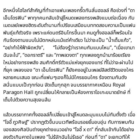
อีกหนึ่งไฮไลท์สำคัญที่ทำเอาแฟนเพลงกรี๊ดกันลั่นฮอลล์ คือช่วงที่ “ดา
เอ็นโดรฟิน” พาทุกคนกลับเข้าสู่โหมดเพลงทรงพลังแบบต่อเนื่อง กับ
เมดเลย์เพลงฮิตระดับตำนานที่เปรียบเสมือนบททดสอบความเป็นแฟน
พันธุ์แท้ตัวจริง เพราะแค่ดนตรีอินโทรขึ้นมา คนดูทั้งฮอลล์ก็พร้อมใจ
กันร้องตามแบบไม่มีตกหล่นแม้แต่คำเดียว ไม่ว่าจะเป็น “น้ำเต็มแก้ว”,
“อย่าทำให้ฟ้าผิดหวัง”, “ไม่ต้องรู้ว่าเราคบกันแบบไหน”, “เมื่อเขามา
ฉันจะไป”, “ดอกราตรี” และ “ภาพลวงตา” ทุกเพลงถูกนำมาร้อยเรียง
ใหม่อย่างทรงพลัง สมศักดิ์ศรีตัวแม่แห่งยุคของแทร่ ที่ไม่ว่าจะผ่านไป
กี่ยุค เพลงของ “ดา เอ็นโดรฟิน” ก็ยังคงอยู่ในเพลย์ลิสต์ชีวิตของใคร
หลายคนเสมอ ขณะที่แฟนๆเองก็ไม่มีใครยอมใคร ร้องตามกันดัง
สนั่นแบบเป๊ะทุกท่อน จัดเต็มทุกฮุก จนบรรยากาศเหมือน Royal
Paragon Hall ถูกเปลี่ยนให้กลายเป็นห้องคาราโอเกะขนาดยักษ์ ที่
เต็มไปด้วยความสุขจนล้น
แล้วบรรยากาศทั้งฮอลล์ก็เปลี่ยนเข้าสู่โหมดละมุนแบบไม่ทันตั้งตัว เมื่อ
“โจอี้ ภูวศิษฐ์” ปรากฏตัวขึ้นบนเวทีพร้อมรอยยิ้มอบอุ่น กับการพบกัน
ของสองศิลปินต่างยุคต่างแนวอย่าง “โจอี้ x ดา” ที่กลับเข้ากันได้อย่าง
ลงตัวเกินคาดในเพลง “ไม่รู้จักฉันไม่รู้เธอ” ก่อนที่ “ดา” จะยกเวทีให้