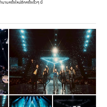
ครั้งใหม่อีกครั้งเร็วๆ นี้