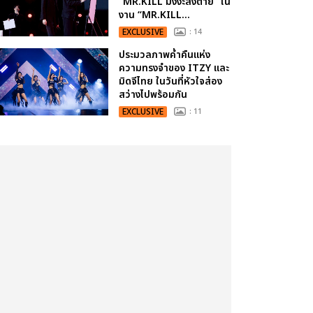
“MR.KILL มังงะสั่งตาย” ใน
งาน “MR.KILL...
EXCLUSIVE
: 14
ประมวลภาพค่ำคืนแห่ง
ความทรงจำของ ITZY และ
มิดจีไทย ในวันที่หัวใจส่อง
สว่างไปพร้อมกัน
EXCLUSIVE
: 11