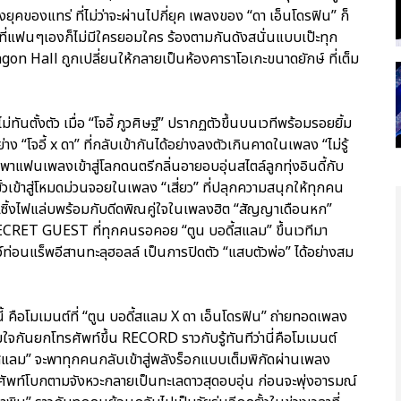
ยุคของแทร่ ที่ไม่ว่าจะผ่านไปกี่ยุค เพลงของ “ดา เอ็นโดรฟิน” ก็
ี่แฟนๆเองก็ไม่มีใครยอมใคร ร้องตามกันดังสนั่นแบบเป๊ะทุก
on Hall ถูกเปลี่ยนให้กลายเป็นห้องคาราโอเกะขนาดยักษ์ ที่เต็ม
ันตั้งตัว เมื่อ “โจอี้ ภูวศิษฐ์” ปรากฏตัวขึ้นบนเวทีพร้อมรอยยิ้ม
โจอี้ x ดา” ที่กลับเข้ากันได้อย่างลงตัวเกินคาดในเพลง “ไม่รู้
ษฐ์” พาแฟนเพลงเข้าสู่โลกดนตรีกลิ่นอายอบอุ่นสไตล์ลูกทุ่งอินดี้กับ
วเข้าสู่โหมดม่วนจอยในเพลง “เสี่ยว” ที่ปลุกความสนุกให้ทุกคน
ัดโชว์เซิ้งไฟแล่บพร้อมกับดีดพิณคู่ใจในเพลงฮิต “สัญญาเดือนหก”
ะ SECRET GUEST ที่ทุกคนรอคอย “ตูน บอดี้สแลม” ขึ้นเวทีมา
ท่อนแร็พอีสานทะลุฮอลล์ เป็นการปิดตัว “แสบตัวพ่อ” ได้อย่างสม
ี้ คือโมเมนต์ที่ “ตูน บอดี้สแลม X ดา เอ็นโดรฟิน” ถ่ายทอดเพลง
จกันยกโทรศัพท์ขึ้น RECORD ราวกับรู้ทันทีว่านี่คือโมเมนต์
ี้สแลม” จะพาทุกคนกลับเข้าสู่พลังร็อกแบบเต็มพิกัดผ่านเพลง
พท์โบกตามจังหวะกลายเป็นทะเลดาวสุดอบอุ่น ก่อนจะพุ่งอารมณ์