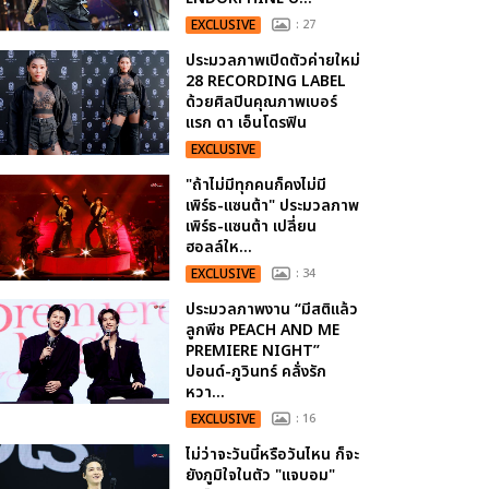
EXCLUSIVE
: 27
ประมวลภาพเปิดตัวค่ายใหม่
28 RECORDING LABEL
ด้วยศิลปินคุณภาพเบอร์
แรก ดา เอ็นโดรฟิน
EXCLUSIVE
"ถ้าไม่มีทุกคนก็คงไม่มี
เพิร์ธ-แซนต้า" ประมวลภาพ
เพิร์ธ-แซนต้า เปลี่ยน
ฮอลล์ให...
EXCLUSIVE
: 34
ประมวลภาพงาน “มีสติแล้ว
ลูกพีช PEACH AND ME
PREMIERE NIGHT”
ปอนด์-ภูวินทร์ คลั่งรัก
หวา...
EXCLUSIVE
: 16
ไม่ว่าจะวันนี้หรือวันไหน ก็จะ
ยังภูมิใจในตัว "แจบอม"