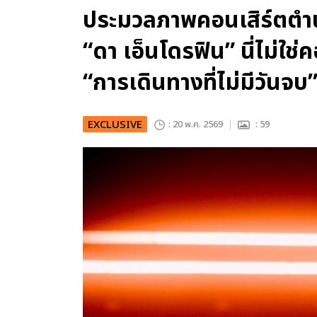
ประมวลภาพคอนเสิร์ตตำ
“ดา เอ็นโดรฟิน” นี่ไม่ใ
“การเดินทางที่ไม่มีวันจบ
EXCLUSIVE
: 20 พ.ค. 2569
: 59