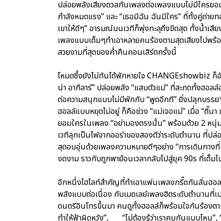
ปล่อยพลังเสียงดวลกันเพลงต่อเพลงแบบไม่มีใครยอมใคร
กำลังหมดแรง” และ “เธอมีฉัน ฉันมีใคร” ที่ทั้งคู่ถ่าย
เขาให้ดีๆ” อารมณ์บนเวทีก็พุ่งทะลุถึงขีดสุด ทั้งน้ำ
เพลงแบบเต็มๆทำเอาหลายคนร้องตามสุดเสียงไปพร้อมกัน 
สวยงามที่สุดของค่ำคืนคอนเสิร์ตครั้งนี้
โหมดซึ้งยังไม่ทันได้พักหายใจ CHANGEshowbiz ก็อัพส
น่า อากีลาร์” ปล่อยพลัง “แสบตัวแม่” ที่สะกดทั้งฮอลล์
ต่อความสนุกแบบไม่มีพักกับ “พูดอีกที” ยิ่งปลุกบรรยา
ฮอลล์แบบหยุดไม่อยู่ ก็คือช่วง “แม่เจอแม่” เมื่อ “ติ
ยอมใครในเพลง “อย่ามองตรงนั้น” พร้อมด้วย 2 หนุ่มหล
เวทีลุกเป็นไฟจากออร่าของสองดีว่าระดับตำนาน ที่ปล่อ
สุดอบอุ่นด้วยเพลงความหมายดีๆอย่าง “การเดินทางที่แส
งดงาม ราวกับถูกพาย้อนเวลากลับไปสู่ยุค 90s ที่เต
อีกหนึ่งไฮไลท์สำคัญที่ทำเอาแฟนเพลงกรี๊ดกันลั่นฮอล
พลังแบบต่อเนื่อง กับเมดเลย์เพลงฮิตระดับตำนานที่
ดนตรีอินโทรขึ้นมา คนดูทั้งฮอลล์ก็พร้อมใจกันร้องตามแ
ทำให้ฟ้าผิดหวัง”, “ไม่ต้องรู้ว่าเราคบกันแบบไหน”, 