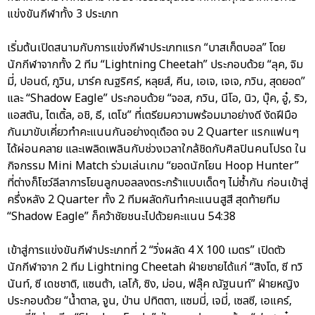
แข่งขันกีฬาทั้ง 3 ประเภท
เริ่มต้นเปิดสนามกับการแข่งกีฬาประเภทแรก “บาสเก็ตบอล” โดย
นักกีฬาจากทั้ง 2 ทีม “Lightning Cheetah” ประกอบด้วย “ลุค, จิม
มี่, ปอนด์, ภูวิน, มาร์ค ณฐริศร์, หลุยส์, คีน, เอเจ, เจเจ, ภวิน, สุดยอด”
และ “Shadow Eagle” ประกอบด้วย “จอส, กวิน, นีโอ, นิว, บุ๊ค, อู๋, ริว,
แอสตัน, ไตเติ้ล, อชิ, ธี, เตโช” ที่เตรียมความพร้อมมาอย่างดี งัดฝีมือ
กันมาขับเคี่ยวทำคะแนนกันอย่างดุเดือด จบ 2 Quarter แรกแฟนๆ
ได้ผ่อนคลาย และเพลิดเพลินกับช่วงเวลาใกล้ชิดกับศิลปินคนโปรด ใน
กิจกรรม Mini Match ร่วมเล่นเกม “ยอดนักโยน Hoop Hunter”
ที่ต่างก็โชว์ลีลาการโยนลูกบอลลงตระกร้าแบบเด็ดๆ ไม่ซ้ำกัน ก่อนเข้าสู่
ครึ่งหลัง 2 Quarter ทั้ง 2 ทีมผลัดกันทำคะแนนสูสี สุดท้ายทีม
“Shadow Eagle” ก็คว้าชัยชนะไปด้วยคะแนน 54:38
เข้าสู่การแข่งขันกีฬาประเภทที่ 2 “วิ่งผลัด 4 X 100 เมตร” เปิดตัว
นักกีฬาจาก 2 ทีม Lightning Cheetah ฝ่ายชายได้แก่ “สิงโต, ซี ทวิ
นันท์, ซี เดชชาติ, แซนต้า, เลโก้, ซิง, ม่อน, ฟลุ๊ค ณัฐนนท์” ฝ่ายหญิง
ประกอบด้วย “น้ำตาล, จูน, ป่าน ปทิตตา, แซมมี่, เจมี่, เซลซี, เอแคร์,