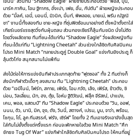
เจนนี่” ส่วนทีม “Shadow Eagle” ฝ่ายชายประกอบด้วย “ฟอส, บุ๋น,
มาร์ค ภาคิน, โอม ฐิภากร, อั่งเปา, เฟย, อั๋น, กัปตัน” ฝ่ายหญิงประกอบ
ด้วย “มิ้ลค์, เอมี่, บอนนี่, มิวนิค, มิ้นท์, พิพลอย, มายเม่, พรีม ณัฐณิ
ชา” งานนี้ทั้งสองทีม ชาย-หญิง ที่ซุ่มฟิตซ้อมมาอย่างดี ตั้งหน้าตั้งตาใส่
เกียร์เบอร์แรงสุดวิ่งกันฝุ่นตลบ ส่วนกองเชียร์ก็ลุ้นกันชนิด นั่งไม่ติด
โดยวิ่งผลัดชาย ทีมที่ชนะได้แก่ทีม “Shadow Eagle” วิ่งผลัดหญิงทีม
ที่ชนะได้แก่ทีม “Lightning Cheetah” ส่วนช่วงใกล้ชิดกับศิลปินคน
โปรด Mini Match “ทลายประตูคู่ Double Goal” แข่งกันยิงประตู ก็
ลุ้นตัวโก่ง สนุกสนานไม่แพ้กัน
ส่งไม้ต่อให้การแข่งขันกีฬาประเภทสุดท้าย “ฟุตซอล” ทั้ง 2 ทีมต่างก็
ส่งนักกีฬาตัวเด็ดๆ ลงสนาม ทีม “Lightning Cheetah” ประกอบ
ด้วย “เจมีไนน์, โฟร์ท, สกาย, เพิร์ธ, โอม ภวัต, เล้ง, เฟิร์ส, ข้าวตัง, ชิ
ม่อน, วิลเลี่ยม, นัท, ฮง, ตุ้ย, โอห์ม ฐิติวัฒน์, ฟลุ๊ค จีรัสณ์, ปาแปง,
เคน, พอล, แสตมป์” ทีม “Shadow Eagle” ประกอบด้วย “วิน, ออฟ,
นนน, ดิว, นานิ, มิค, จุง, ดัง, วินนี่, สตางค์, เปรม, บูม, จาว่า, พร้อม,
โชกุน, โต๋, ลูค ภีมสรรค์, ฟรัง, เซิร์ฟ” โดยทั้ง 2 ทีมเอาจริงเอาจังขั้นสุด
ใส่กันไม่ยั้งตั้งแต่ครึ่งแรก ก่อนจะพักหายใจด้วย Mini Match “ศึก
ชักธง Tug Of War” แข่งกีฬาใกล้ชิดกับศิลปินคนโปรด ให้คนที่อยู่