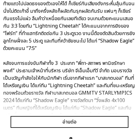
ท้ายแถวไปปลดธงของตัวเองให้ได้ ก็เชียร์กันเสียงดังกระหึ่มลุ้นกันจน
นั่งไม่ติดเก้าอี้ มาถึงครึ่งหลังก็ผลัดกันรุกผลัดกันรับ แฟนๆ ก็เชียร์
กันแรงไม่แผ่ว ลืมคำว่าเหนื่อยกันเลยทีเดียว จบเกมด้วยคะแนนเสมอ
กัน 3:3 โดยทีม “Lightning Cheetah” ได้คะแนนจากการยิงของ
“โฟร์ท” ที่ทำแฮทริกติดต่อกัน 3 ประตูรวด งานนี้ต้องตัดสินด้วยการยิง
ลูกโทษฝั่งละ 5 ประตู และทีมที่คว้าชัยชนะไป ได้แก่ “Shadow Eagle”
ด้วยคะแนน “7:5”
หลังจบการแข่งขันกีฬาทั้ง 3 ประเภท “พี่ถา-สถาพร พานิชรักษา
พงศ์” ประธานเจ้าหน้าที่บริหาร บริษัท จีเอ็มเอ็มทีวี จำกัด มอบรางวัล
เป็นขวัญกำลังใจให้กับนักกีฬา เริ่มจากกีฬาแรก “บาสเกตบอล” ทีมที่
ได้เหรียญเงิน ได้แก่ทีม “Lightning Cheetah” และทีมที่ชนะเหรียญ
ทองพร้อมถ้วยรางวัล กีฬาบาสเกตบอล GMMTV STARLYMPICS
2024 ได้แก่ทีม “Shadow Eagle” รางวัลถัดมา “วิ่งผลัด 4x100
เมตร” ทีมหญิงที่ได้เหรียญเงิน ได้แก่ทีม “Shadow Eagle” และทีม
หญิงที่ชนะเหรียญทองพร้อมถ้วยรางวัล กีฬาวิ่งผลัด 4x100 เมตร
อ่านต่อ
GMMTV STARLYMPICS 2024 ได้แก่ทีม “Lightning Cheetah”
ส่วนทีมชายที่ได้เหรียญเงิน ได้แก่ทีม “Lightning Cheetah” และทีม
ชายที่ชนะเหรียญทองพร้อมถ้วยรางวัล กีฬาวิ่งผลัด 4x100 เมตร