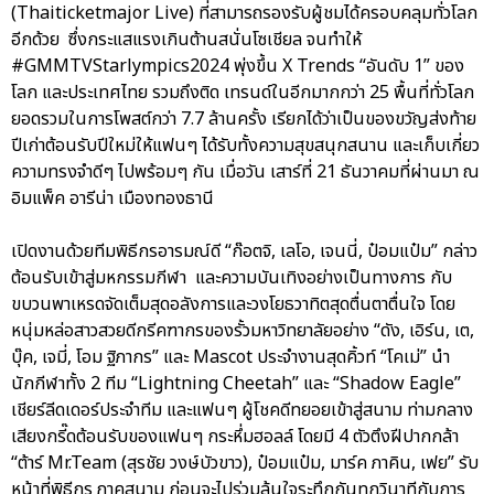
(Thaiticketmajor Live) ที่สามารถรองรับผู้ชมได้ครอบคลุมทั่วโลก
อีกด้วย ซึ่งกระแสแรงเกินต้านสนั่นโซเชียล จนทำให้
#GMMTVStarlympics2024 พุ่งขึ้น X Trends “อันดับ 1” ของ
โลก และประเทศไทย รวมถึงติด เทรนด์ในอีกมากกว่า 25 พื้นที่ทั่วโลก
ยอดรวมในการโพสต์กว่า 7.7 ล้านครั้ง เรียกได้ว่าเป็นของขวัญส่งท้าย
ปีเก่าต้อนรับปีใหม่ให้แฟนๆ ได้รับทั้งความสุขสนุกสนาน และเก็บเกี่ยว
ความทรงจำดีๆ ไปพร้อมๆ กัน เมื่อวัน เสาร์ที่ 21 ธันวาคมที่ผ่านมา ณ
อิมแพ็ค อารีน่า เมืองทองธานี
เปิดงานด้วยทีมพิธีกรอารมณ์ดี “ก๊อตจิ, เลโอ, เจนนี่, ป๋อมแป๋ม” กล่าว
ต้อนรับเข้าสู่มหกรรมกีฬา และความบันเทิงอย่างเป็นทางการ กับ
ขบวนพาเหรดจัดเต็มสุดอลังการและวงโยธวาทิตสุดตื่นตาตื่นใจ โดย
หนุ่มหล่อสาวสวยดีกรีคฑากรของรั้วมหาวิทยาลัยอย่าง “ดัง, เอิร์น, เต,
บุ๊ค, เจมี่, โอม ฐิภากร” และ Mascot ประจำงานสุดคิ้วท์ “โคเม่” นำ
นักกีฬาทั้ง 2 ทีม “Lightning Cheetah” และ “Shadow Eagle”
เชียร์ลีดเดอร์ประจำทีม และแฟนๆ ผู้โชคดีทยอยเข้าสู่สนาม ท่ามกลาง
เสียงกรี๊ดต้อนรับของแฟนๆ กระหึ่มฮอลล์ โดยมี 4 ตัวตึงฝีปากกล้า
“ต้าร์ Mr.Team (สุรชัย วงษ์บัวขาว), ป๋อมแป๋ม, มาร์ค ภาคิน, เฟย” รับ
หน้าที่พิธีกร ภาคสนาม ก่อนจะไปร่วมลุ้นใจระทึกกันทุกวินาทีกับการ