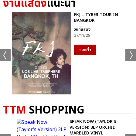
งานแสดง
แนะนำ
GMMTV STARLYMPICS 2024 ได้แก่ทีม “Shadow Eagle” และ
สุดท้ายกีฬา “ฟุตซอล” ทีมที่ได้เหรียญเงิน ได้แก่ทีม “Lightning
FKJ – TYBER TOUR IN
Cheetah” และทีมที่ชนะเหรียญทองพร้อมรับถ้วยรางวัล กีฬาฟุตซอล
BANGKOK
GMMTV STARLYMPICS 2024 ได้แก่ทีม “Shadow Eagle”
วันที่แสดง :
27/11/26
จากนั้นเข้าสู่ช่วง Star Concert ความบันเทิงจากโชว์สุดยิ่งใหญ่จัด
เต็มแสงสีเสียงกระหึ่ม ด้วยโชว์เปิด เวทีพาร์ทแรก ที่แฟนๆ กรี๊ดกันสุด
จองตั๋ว
เสียงกับเพลง “แรงอีกนิด (Sadistic)” ซิงเกิลเดบิวต์สุดเซ็กซี่จาก 4
หนุ่มมากความสามารถ “จุง-อู๋-แซนต้า-ปอนด์” จาก “PROJECT
JASP.ER” (โปรเจกต์ แจสเปอร์) โชว์พลังเสียงและ Performance สุด
เป๊ะ ส่งต่อแบบไม่พักหายใจกับเมดเล่ย์ 5 เพลงรวด “แอบรักไม่ทำให้
ใครตาย (No Worries) มุก-อ้าย-เอมี่, โลกเอียง (Tilt) ตู-พรีม-นนน,
Who Am I ดิว, เก็บความรู้สึกเก่ง (Invisible Tear) ฟอร์ด-หลุยส์-
ฟลุ๊ค ณัฐนนท์, ไม่ทิ้งกัน สกาย-นานิ” ที่เรียกเสียงกรี๊ดจากแฟนๆ
TTM
SHOPPING
สนั่นฮอลล์
SPEAK NOW (TAYLOR’S
พาร์ทที่สองกับโชว์ชุดใหญ่เต็มอิ่มจุกๆ กับศิลปินคู่จิ้นสุดฮอตที่กอดคอ
DIE
VERSION) 3LP ORCHID
กันมาแบบครบทุกโมเมนต์ครบ ทุกอารมณ์ “พลูโต น้ำตาล-ฟิล์ม,
MARBLED VINYL