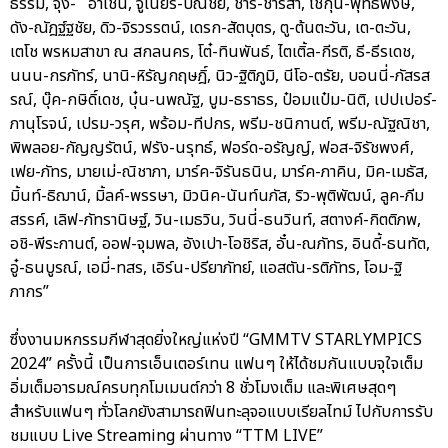
ธรรม, จุง- อาเชน, จูเนียร์-ปณชัย, ชาริ-ชาริสา, โชกุน-พุทธิพงษ์,
ดัง-ณัฎฐ์ฐชัย, ดิว-จิรวรรตน์, เดรก-สัตบุตร, ตู-ต้นตะวัน, เต-ตะวัน,
เตโช พรหมสาขา ณ สกลนคร, โต๋-ทินพันธ์, ไตเติ้ล-กีรติ, ธี-ธีรเดช,
นนน-กรภัทร์, นานิ-หิรัญกฤษฎิ์, นิว-ฐิติภูมิ, นีโอ-ตรัย, บอนนี่-ภัสรส
รณ์, บุ๊ค-กษิดิ์เดช, บุ๋น-นพณัฐ, บูม-ธราธร, ป๋อมแป๋ม-นิติ, เปปเปอร์-
ภานุโรจน์, เปรม-วรุศ, พร้อม-ทีปกร, พรีม-ชนิกานต์, พรีม-ณัฐณิชา,
พิพลอย-กัญญรัตน์, ฟรัง-นรุทธ์, ฟอร์ด-อรัญญ์, ฟอส-จิรัชพงศ์,
เฟย-ภัทร, มายเม่-ณิชาภา, มาร์ค-จิรันธนิน, มาร์ค-ภาคิน, มิค-เมธัส,
มิ้นท์-ธิฌาน์, มิ้ลค์-พรรษา, มิวนิค-นันท์นภัส, ริว-พุติพัฒน์, ลูค-ภีม
สรรค์, เลิฟ-ภัทรานิษฐ์, วิน-เมธวิน, วินนี่-ธนวินท์, สตางค์-กิตติภพ,
อชิ-พีระกานต์, ออฟ-จุมพล, อังเปา-โอชิริส, อั๋น-ณภัทร, อินดี้-ธนทัต,
อู๋-ธนบูรณ์, เอมี่-ทสร, เอิร์น-ปรียาภัทย์, แอสตัน-รติภัทร, โอม-ฐิ
ภากร”
ซึ่งงานมหกรรมกีฬาสุดยิ่งใหญ่แห่งปี “GMMTV STARLYMPICS
2024” ครั้งนี้ เป็นการเอ็นเตอร์เทน แฟนๆ ให้ได้ชมกันแบบจุใจเต็ม
อิ่มเต็มอารมณ์ครบทุกโมเมนต์กว่า 8 ชั่วโมงเต็ม และพิเศษสุดๆ
สำหรับแฟนๆ ทั่วโลกยังสามารถฟินทะลุจอแบบเรียลไทม์ ไปกับการรับ
ชมแบบ Live Streaming ผ่านทาง “TTM LIVE”