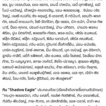
พล, จูน-วรรณวิมล, เจเจ-ชยกร, เจนนี่ ปาหนัน, เจมี่-จุฑาพิชญ์, เจมี
ไนน์-นรวิชญ์, เจ้าหญิง-ครองขวัญ, แจน-พลอยชมพู, ชิม่อน-วชิร
วิชญ์, เชลซี-ณปภัช, ซิง-หฤษฎ์, ซี-เดชชาติ, ซี-ทวินันท์, แซนต้า-พงศ
ภัค, แซมมี่-ซาแมนท่า, ไซซี-รัตท์ริชา, ตุ้ย-ชยธร, นัท-ธนัท, น้ำตาล-ทิพ
นารี, ป๊อด-ศุภกร, ปอนด์-ณราวิชญ์, ป่าน-ปทิตตา, ปาแปง-พรหม
พิริยะ, ปูน มิตรภักดี, พลอยภัช-ภัชธร, พอล-ธนัน, เพิร์ธ-ธนพนธ์,
ฟลุ๊ค-จีรัสณ์, ฟลุ๊ค- ณัฐนนท์, ฟิล์ม-รชานันท์, เฟิร์ส-คณพันธ์,
โฟร์ท-ณัฐวรรธน์, ภวิน-ธนิก, ภูวินทร์ ตั้งศักดิ์ยืน, ม่อน-ธนัชชัย,
มาร์ค-ณฐริศร์, มิกซ์-สหภาพ, มิ้ม-รัตนวดี, มุก-วรนิษฐ์, ลุค-อิชิคาว่า,
ลูกจัน-ภาสิดี, เลโก้-รพีพงศ์, เล้ง-ธนพล, เลโอ โซสเซย์, วิลเลี่ยม-จักร
ภัทร, วิว-เบญญาภา, สกาย-วงศ์รวี, สิงโต-ปราชญา, สุดยอด-พัฐสิฏ,
แสตมป์-พนัชษ์กรณ์, หลุยส์-ธณวิน, อ้าย-สรัลชนา, อาร์ม-วีรยุทธ,
อิน-สาริน, เอแคร์-ชมพูพันธุ์ทิพย์, เอเจ-ชยพล, เอส-ศุภ, เอิร์ท-พิร
พัฒน์, โอม-ภวัต, โอห์ม-ฐิติวัฒน์, ฮง-พิเชฐพงศ์”
ทีม “Shadow Eagle”
ประกอบด้วย (เรียงลำดับรายชื่อตามตัวอักษร)
“กระปุก-พลอยนิรา, กวิน แคสกี้, กอล์ฟ-กิตติพัทธ์, กัน-อรรถพันธ์,
กัปตัน-พีระวิชญ์, กาย-ศิวกร, เค เลิศสิทธิชัย, จอส-เวอาห์, จาว่า-พบ