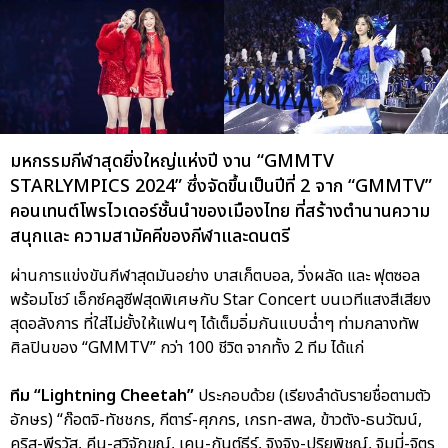
มหกรรมกีฬาสุดยิ่งใหญ่แห่งปี งาน “GMMTV
STARLYMPICS 2024” ซึ่งจัดขึ้นเป็นปีที่ 2 จาก “GMMTV”
คอนเทนต์โพรไวเดอร์ชั้นนำของเมืองไทย ที่สร้างตำนานความ
สนุกและ ความสามัคคีของกีฬาและดนตรี
ผ่านการแข่งขันกีฬาสุดมันอย่าง บาสเก็ตบอล, วิ่งผลัด และ ฟุตซอล
พร้อมโชว์ เอ็กซ์คลูซีฟสุดพิเศษกับ Star Concert บนเวทีแสงสีเสียง
สุดอลังการ ที่ใส่ไม่ยั้งให้แฟนๆ ได้เต็มอิ่มกันแบบฉ่ำๆ ท่ามกลางทัพ
ศิลปินของ “GMMTV” กว่า 100 ชีวิต จากทั้ง 2 ทีม ได้แก่
ทีม “Lightning Cheetah”
ประกอบด้วย (เรียงลำดับรายชื่อตามตัว
อักษร) “ก๊อตจิ-ทัชชกร, กีตาร์-ศุภกร, เกรท-สพล, ข้าวตัง-ธนวัฒน์,
คริส-พีรวัส, คีน-สุวิจักขณ์, เคน-กันต์ธีร์, จิงจิง-ปริยพิชญ์, จิมมี่-จิตร