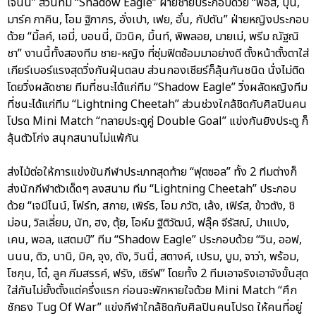
เจนนี่” ส่วนทีม “Shadow Eagle” ฝ่ายชายประกอบด้วย “ฟอส, บุ๋น,
มาร์ค ภาคิน, โอม ฐิภากร, อั่งเปา, เฟย, อั๋น, กัปตัน” ฝ่ายหญิงประกอบ
ด้วย “มิ้ลค์, เอมี่, บอนนี่, มิวนิค, มิ้นท์, พิพลอย, มายเม่, พรีม ณัฐณิ
ชา” งานนี้ทั้งสองทีม ชาย-หญิง ที่ซุ่มฟิตซ้อมมาอย่างดี ตั้งหน้าตั้งตาใส่
เกียร์เบอร์แรงสุดวิ่งกันฝุ่นตลบ ส่วนกองเชียร์ก็ลุ้นกันชนิด นั่งไม่ติด
โดยวิ่งผลัดชาย ทีมที่ชนะได้แก่ทีม “Shadow Eagle” วิ่งผลัดหญิงทีม
ที่ชนะได้แก่ทีม “Lightning Cheetah” ส่วนช่วงใกล้ชิดกับศิลปินคน
โปรด Mini Match “ทลายประตูคู่ Double Goal” แข่งกันยิงประตู ก็
ลุ้นตัวโก่ง สนุกสนานไม่แพ้กัน
ส่งไม้ต่อให้การแข่งขันกีฬาประเภทสุดท้าย “ฟุตซอล” ทั้ง 2 ทีมต่างก็
ส่งนักกีฬาตัวเด็ดๆ ลงสนาม ทีม “Lightning Cheetah” ประกอบ
ด้วย “เจมีไนน์, โฟร์ท, สกาย, เพิร์ธ, โอม ภวัต, เล้ง, เฟิร์ส, ข้าวตัง, ชิ
ม่อน, วิลเลี่ยม, นัท, ฮง, ตุ้ย, โอห์ม ฐิติวัฒน์, ฟลุ๊ค จีรัสณ์, ปาแปง,
เคน, พอล, แสตมป์” ทีม “Shadow Eagle” ประกอบด้วย “วิน, ออฟ,
นนน, ดิว, นานิ, มิค, จุง, ดัง, วินนี่, สตางค์, เปรม, บูม, จาว่า, พร้อม,
โชกุน, โต๋, ลูค ภีมสรรค์, ฟรัง, เซิร์ฟ” โดยทั้ง 2 ทีมเอาจริงเอาจังขั้นสุด
ใส่กันไม่ยั้งตั้งแต่ครึ่งแรก ก่อนจะพักหายใจด้วย Mini Match “ศึก
ชักธง Tug Of War” แข่งกีฬาใกล้ชิดกับศิลปินคนโปรด ให้คนที่อยู่