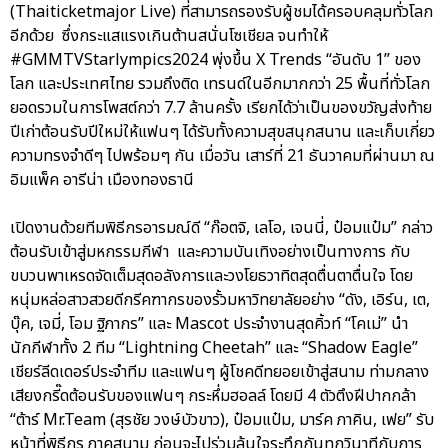
(Thaiticketmajor Live) ที่สามารถรองรับผู้ชมได้ครอบคลุมทั่วโลก
อีกด้วย ซึ่งกระแสแรงเกินต้านสนั่นโซเชียล จนทำให้
#GMMTVStarlympics2024 พุ่งขึ้น X Trends “อันดับ 1” ของ
โลก และประเทศไทย รวมถึงติด เทรนด์ในอีกมากกว่า 25 พื้นที่ทั่วโลก
ยอดรวมในการโพสต์กว่า 7.7 ล้านครั้ง เรียกได้ว่าเป็นของขวัญส่งท้าย
ปีเก่าต้อนรับปีใหม่ให้แฟนๆ ได้รับทั้งความสุขสนุกสนาน และเก็บเกี่ยว
ความทรงจำดีๆ ไปพร้อมๆ กัน เมื่อวัน เสาร์ที่ 21 ธันวาคมที่ผ่านมา ณ
อิมแพ็ค อารีน่า เมืองทองธานี
เปิดงานด้วยทีมพิธีกรอารมณ์ดี “ก๊อตจิ, เลโอ, เจนนี่, ป๋อมแป๋ม” กล่าว
ต้อนรับเข้าสู่มหกรรมกีฬา และความบันเทิงอย่างเป็นทางการ กับ
ขบวนพาเหรดจัดเต็มสุดอลังการและวงโยธวาทิตสุดตื่นตาตื่นใจ โดย
หนุ่มหล่อสาวสวยดีกรีคฑากรของรั้วมหาวิทยาลัยอย่าง “ดัง, เอิร์น, เต,
บุ๊ค, เจมี่, โอม ฐิภากร” และ Mascot ประจำงานสุดคิ้วท์ “โคเม่” นำ
นักกีฬาทั้ง 2 ทีม “Lightning Cheetah” และ “Shadow Eagle”
เชียร์ลีดเดอร์ประจำทีม และแฟนๆ ผู้โชคดีทยอยเข้าสู่สนาม ท่ามกลาง
เสียงกรี๊ดต้อนรับของแฟนๆ กระหึ่มฮอลล์ โดยมี 4 ตัวตึงฝีปากกล้า
“ต้าร์ Mr.Team (สุรชัย วงษ์บัวขาว), ป๋อมแป๋ม, มาร์ค ภาคิน, เฟย” รับ
หน้าที่พิธีกร ภาคสนาม ก่อนจะไปร่วมลุ้นใจระทึกกันทุกวินาทีกับการ