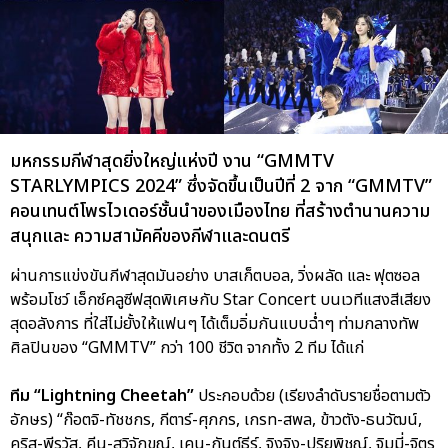
มหกรรมกีฬาสุดยิ่งใหญ่แห่งปี งาน “GMMTV
STARLYMPICS 2024” ซึ่งจัดขึ้นเป็นปีที่ 2 จาก “GMMTV”
คอนเทนต์โพรไวเดอร์ชั้นนำของเมืองไทย ที่สร้างตำนานความ
สนุกและ ความสามัคคีของกีฬาและดนตรี
ผ่านการแข่งขันกีฬาสุดมันอย่าง บาสเก็ตบอล, วิ่งผลัด และ ฟุตซอล
พร้อมโชว์ เอ็กซ์คลูซีฟสุดพิเศษกับ Star Concert บนเวทีแสงสีเสียง
สุดอลังการ ที่ใส่ไม่ยั้งให้แฟนๆ ได้เต็มอิ่มกันแบบฉ่ำๆ ท่ามกลางทัพ
ศิลปินของ “GMMTV” กว่า 100 ชีวิต จากทั้ง 2 ทีม ได้แก่
ทีม “Lightning Cheetah”
ประกอบด้วย (เรียงลำดับรายชื่อตามตัว
อักษร) “ก๊อตจิ-ทัชชกร, กีตาร์-ศุภกร, เกรท-สพล, ข้าวตัง-ธนวัฒน์,
คริส-พีรวัส, คีน-สุวิจักขณ์, เคน-กันต์ธีร์, จิงจิง-ปริยพิชญ์, จิมมี่-จิตร