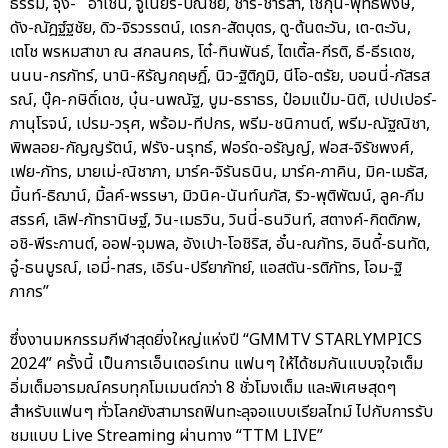
ธรรม, จุง- อาเชน, จูเนียร์-ปณชัย, ชาริ-ชาริสา, โชกุน-พุทธิพงษ์,
ดัง-ณัฎฐ์ฐชัย, ดิว-จิรวรรตน์, เดรก-สัตบุตร, ตู-ต้นตะวัน, เต-ตะวัน,
เตโช พรหมสาขา ณ สกลนคร, โต๋-ทินพันธ์, ไตเติ้ล-กีรติ, ธี-ธีรเดช,
นนน-กรภัทร์, นานิ-หิรัญกฤษฎิ์, นิว-ฐิติภูมิ, นีโอ-ตรัย, บอนนี่-ภัสรส
รณ์, บุ๊ค-กษิดิ์เดช, บุ๋น-นพณัฐ, บูม-ธราธร, ป๋อมแป๋ม-นิติ, เปปเปอร์-
ภานุโรจน์, เปรม-วรุศ, พร้อม-ทีปกร, พรีม-ชนิกานต์, พรีม-ณัฐณิชา,
พิพลอย-กัญญรัตน์, ฟรัง-นรุทธ์, ฟอร์ด-อรัญญ์, ฟอส-จิรัชพงศ์,
เฟย-ภัทร, มายเม่-ณิชาภา, มาร์ค-จิรันธนิน, มาร์ค-ภาคิน, มิค-เมธัส,
มิ้นท์-ธิฌาน์, มิ้ลค์-พรรษา, มิวนิค-นันท์นภัส, ริว-พุติพัฒน์, ลูค-ภีม
สรรค์, เลิฟ-ภัทรานิษฐ์, วิน-เมธวิน, วินนี่-ธนวินท์, สตางค์-กิตติภพ,
อชิ-พีระกานต์, ออฟ-จุมพล, อังเปา-โอชิริส, อั๋น-ณภัทร, อินดี้-ธนทัต,
อู๋-ธนบูรณ์, เอมี่-ทสร, เอิร์น-ปรียาภัทย์, แอสตัน-รติภัทร, โอม-ฐิ
ภากร”
ซึ่งงานมหกรรมกีฬาสุดยิ่งใหญ่แห่งปี “GMMTV STARLYMPICS
2024” ครั้งนี้ เป็นการเอ็นเตอร์เทน แฟนๆ ให้ได้ชมกันแบบจุใจเต็ม
อิ่มเต็มอารมณ์ครบทุกโมเมนต์กว่า 8 ชั่วโมงเต็ม และพิเศษสุดๆ
สำหรับแฟนๆ ทั่วโลกยังสามารถฟินทะลุจอแบบเรียลไทม์ ไปกับการรับ
ชมแบบ Live Streaming ผ่านทาง “TTM LIVE”