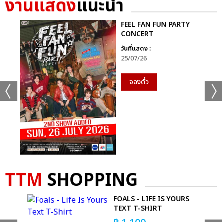
งานแสดง
แนะนำ
GMMTV STARLYMPICS 2024 ได้แก่ทีม “Shadow Eagle” และ
สุดท้ายกีฬา “ฟุตซอล” ทีมที่ได้เหรียญเงิน ได้แก่ทีม “Lightning
FEEL FAN FUN PARTY
Cheetah” และทีมที่ชนะเหรียญทองพร้อมรับถ้วยรางวัล กีฬาฟุตซอล
CONCERT
GMMTV STARLYMPICS 2024 ได้แก่ทีม “Shadow Eagle”
วันที่แสดง :
25/07/26
จากนั้นเข้าสู่ช่วง Star Concert ความบันเทิงจากโชว์สุดยิ่งใหญ่จัด
เต็มแสงสีเสียงกระหึ่ม ด้วยโชว์เปิด เวทีพาร์ทแรก ที่แฟนๆ กรี๊ดกันสุด
จองตั๋ว
เสียงกับเพลง “แรงอีกนิด (Sadistic)” ซิงเกิลเดบิวต์สุดเซ็กซี่จาก 4
หนุ่มมากความสามารถ “จุง-อู๋-แซนต้า-ปอนด์” จาก “PROJECT
JASP.ER” (โปรเจกต์ แจสเปอร์) โชว์พลังเสียงและ Performance สุด
เป๊ะ ส่งต่อแบบไม่พักหายใจกับเมดเล่ย์ 5 เพลงรวด “แอบรักไม่ทำให้
ใครตาย (No Worries) มุก-อ้าย-เอมี่, โลกเอียง (Tilt) ตู-พรีม-นนน,
Who Am I ดิว, เก็บความรู้สึกเก่ง (Invisible Tear) ฟอร์ด-หลุยส์-
ฟลุ๊ค ณัฐนนท์, ไม่ทิ้งกัน สกาย-นานิ” ที่เรียกเสียงกรี๊ดจากแฟนๆ
TTM
SHOPPING
สนั่นฮอลล์
ER
FOALS - LIFE IS YOURS
พาร์ทที่สองกับโชว์ชุดใหญ่เต็มอิ่มจุกๆ กับศิลปินคู่จิ้นสุดฮอตที่กอดคอ
TEXT T-SHIRT
กันมาแบบครบทุกโมเมนต์ครบ ทุกอารมณ์ “พลูโต น้ำตาล-ฟิล์ม,
T