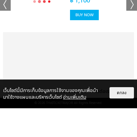
฿
1,100
ช็อตฟีล มิ้ลค์-เลิฟ, แค่ที่แกง ซี เดชชาติ-คีน, Sweet but Naughty
จอส-กวิน, ไม่ใช่บังเอิญ วิลเลี่ยม-เอส, จะไม่บอกใครละกันว่าเธอชอบ
BUY NOW
ฉันก่อน (Secret) มาร์ค ภาคิน-โอม ฐิภากร, แอบเพื่อน มาร์ค-ปูน,
หมดมุก อู๋-บูม, PWB (Fan With Benefit) เกรท-อิน, รักพา โอม-
เล้ง, ไม่รู้ว่ามันเรียกรักหรือเปล่า จูเนียร์-มาร์ค จิรันธนิน, แค่เธอ
เท่านั้น เพิร์ธ-แซนต้า, ขั้วตรงข้าม วินนี่-สตางค์, ผู้ร้ายปากแข็ง ฟอส-
บุ๊ค, สะมะกึ๊ก สะมะกั๊ก เอิร์ท-มิกซ์, Destroy Love เฟิร์ส-ข้าวตัง, รัก
แรงทะลุนรก (Fast Love) จุง-ดัง, กว่าจะรักกันขนาดนี้ บุ๋น-เปรม,
Love is You จิมมี่-ซี, แค่ในวันนั้น ปอนด์-ภูวินทร์, เหนื่อยหน่อยนะ-
ไหล่เธอ เจมีไนน์-โฟร์ท” เรียกว่าเคมีเคใจเข้ากันสุดๆ จนแฟนๆ ฟูลฟิล
ขั้นสุด
ส่งต่อเวทีให้พาร์ทที่สามจากคู่ฮอตสุดฮิตตลอดกาลที่แฟนๆ เรียกร้อง
เว็บไซต์นี้มีการเก็บข้อมูลการใช้งานของคุณเพื่อนำ
เกี่ยวกับเรา
ติดต่อลงโฆษณา
ติดต่อเรา
ตกลง
อยากให้รวมตัวกันมากที่สุด “ข้างๆ ยังว่าง ออฟ-กัน, ถ้าเธอได้ยิน เต-
มาใช้วางแผนและบริหารเว็บไซต์
อ่านเพิ่มเติม
นิว, เสียงจากสายตา คริส-สิงโต” จากนั้นเข้าสู่พาร์ทที่ 4 รวมศิลปิน
© 2026
THAITICKETMAJOR
All Rights Reserved.
คุณภาพเบอร์แรงกับความมันส์เกินต้านจัดเต็มให้แฟนๆ ได้อินทั้ง
โหมดซึ้งและสนุกไปพร้อมกัน กับเพลง “โฮ่ง วิลเลี่ยม-เลโก้-นัท-ฮง-
แกลเลอรี
แนะนำ
ตุ้ย LYKN, เทคะแนน แซงต์-เชลซี-เอแคร์-พรีม-ชาริ-เจ้าหญิง
Rookies, วันเกิดเธอ ภูวินทร์, Secret เพิร์ธ, ทำไมต้องเป็นฉัน (Why