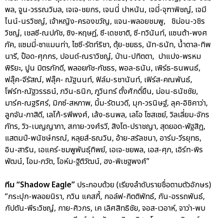
พล, จูน-วรรณวิมล, เจเจ-ชยกร, เจนนี่ ปาหนัน, เจมี่-จุฑาพิชญ์, เจมี
ไนน์-นรวิชญ์, เจ้าหญิง-ครองขวัญ, แจน-พลอยชมพู, ชิม่อน-วชิร
วิชญ์, เชลซี-ณปภัช, ซิง-หฤษฎ์, ซี-เดชชาติ, ซี-ทวินันท์, แซนต้า-พงศ
ภัค, แซมมี่-ซาแมนท่า, ไซซี-รัตท์ริชา, ตุ้ย-ชยธร, นัท-ธนัท, น้ำตาล-ทิพ
นารี, ป๊อด-ศุภกร, ปอนด์-ณราวิชญ์, ป่าน-ปทิตตา, ปาแปง-พรหม
พิริยะ, ปูน มิตรภักดี, พลอยภัช-ภัชธร, พอล-ธนัน, เพิร์ธ-ธนพนธ์,
ฟลุ๊ค-จีรัสณ์, ฟลุ๊ค- ณัฐนนท์, ฟิล์ม-รชานันท์, เฟิร์ส-คณพันธ์,
โฟร์ท-ณัฐวรรธน์, ภวิน-ธนิก, ภูวินทร์ ตั้งศักดิ์ยืน, ม่อน-ธนัชชัย,
มาร์ค-ณฐริศร์, มิกซ์-สหภาพ, มิ้ม-รัตนวดี, มุก-วรนิษฐ์, ลุค-อิชิคาว่า,
ลูกจัน-ภาสิดี, เลโก้-รพีพงศ์, เล้ง-ธนพล, เลโอ โซสเซย์, วิลเลี่ยม-จักร
ภัทร, วิว-เบญญาภา, สกาย-วงศ์รวี, สิงโต-ปราชญา, สุดยอด-พัฐสิฏ,
แสตมป์-พนัชษ์กรณ์, หลุยส์-ธณวิน, อ้าย-สรัลชนา, อาร์ม-วีรยุทธ,
อิน-สาริน, เอแคร์-ชมพูพันธุ์ทิพย์, เอเจ-ชยพล, เอส-ศุภ, เอิร์ท-พิร
พัฒน์, โอม-ภวัต, โอห์ม-ฐิติวัฒน์, ฮง-พิเชฐพงศ์”
ทีม “Shadow Eagle”
ประกอบด้วย (เรียงลำดับรายชื่อตามตัวอักษร)
“กระปุก-พลอยนิรา, กวิน แคสกี้, กอล์ฟ-กิตติพัทธ์, กัน-อรรถพันธ์,
กัปตัน-พีระวิชญ์, กาย-ศิวกร, เค เลิศสิทธิชัย, จอส-เวอาห์, จาว่า-พบ