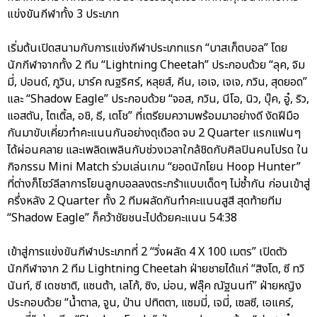
แข่งขันกีฬาทั้ง 3 ประเภท
เริ่มต้นเปิดสนามกับการแข่งกีฬาประเภทแรก “บาสเก็ตบอล” โดย
นักกีฬาจากทั้ง 2 ทีม “Lightning Cheetah” ประกอบด้วย “ลุค, จิม
มี่, ปอนด์, ภูวิน, มาร์ค ณฐริศร์, หลุยส์, คีน, เอเจ, เจเจ, ภวิน, สุดยอด”
และ “Shadow Eagle” ประกอบด้วย “จอส, กวิน, นีโอ, นิว, บุ๊ค, อู๋, ริว,
แอสตัน, ไตเติ้ล, อชิ, ธี, เตโช” ที่เตรียมความพร้อมมาอย่างดี งัดฝีมือ
กันมาขับเคี่ยวทำคะแนนกันอย่างดุเดือด จบ 2 Quarter แรกแฟนๆ
ได้ผ่อนคลาย และเพลิดเพลินกับช่วงเวลาใกล้ชิดกับศิลปินคนโปรด ใน
กิจกรรม Mini Match ร่วมเล่นเกม “ยอดนักโยน Hoop Hunter”
ที่ต่างก็โชว์ลีลาการโยนลูกบอลลงตระกร้าแบบเด็ดๆ ไม่ซ้ำกัน ก่อนเข้าสู่
ครึ่งหลัง 2 Quarter ทั้ง 2 ทีมผลัดกันทำคะแนนสูสี สุดท้ายทีม
“Shadow Eagle” ก็คว้าชัยชนะไปด้วยคะแนน 54:38
เข้าสู่การแข่งขันกีฬาประเภทที่ 2 “วิ่งผลัด 4 X 100 เมตร” เปิดตัว
นักกีฬาจาก 2 ทีม Lightning Cheetah ฝ่ายชายได้แก่ “สิงโต, ซี ทวิ
นันท์, ซี เดชชาติ, แซนต้า, เลโก้, ซิง, ม่อน, ฟลุ๊ค ณัฐนนท์” ฝ่ายหญิง
ประกอบด้วย “น้ำตาล, จูน, ป่าน ปทิตตา, แซมมี่, เจมี่, เซลซี, เอแคร์,