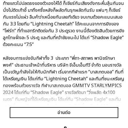
ท้ายแถวไปปลดธงของตัวเองให้ได้ ก็เชียร์กันเสียงดังกระหึ่มลุ้นกันจน
นั่งไม่ติดเก้าอี้ มาถึงครึ่งหลังก็ผลัดกันรุกผลัดกันรับ แฟนๆ ก็เชียร์
กันแรงไม่แผ่ว ลืมคำว่าเหนื่อยกันเลยทีเดียว จบเกมด้วยคะแนนเสมอ
กัน 3:3 โดยทีม “Lightning Cheetah” ได้คะแนนจากการยิงของ
“โฟร์ท” ที่ทำแฮทริกติดต่อกัน 3 ประตูรวด งานนี้ต้องตัดสินด้วยการยิง
ลูกโทษฝั่งละ 5 ประตู และทีมที่คว้าชัยชนะไป ได้แก่ “Shadow Eagle”
ด้วยคะแนน “7:5”
หลังจบการแข่งขันกีฬาทั้ง 3 ประเภท “พี่ถา-สถาพร พานิชรักษา
พงศ์” ประธานเจ้าหน้าที่บริหาร บริษัท จีเอ็มเอ็มทีวี จำกัด มอบรางวัล
เป็นขวัญกำลังใจให้กับนักกีฬา เริ่มจากกีฬาแรก “บาสเกตบอล” ทีมที่
ได้เหรียญเงิน ได้แก่ทีม “Lightning Cheetah” และทีมที่ชนะเหรียญ
ทองพร้อมถ้วยรางวัล กีฬาบาสเกตบอล GMMTV STARLYMPICS
2024 ได้แก่ทีม “Shadow Eagle” รางวัลถัดมา “วิ่งผลัด 4x100
เมตร” ทีมหญิงที่ได้เหรียญเงิน ได้แก่ทีม “Shadow Eagle” และทีม
หญิงที่ชนะเหรียญทองพร้อมถ้วยรางวัล กีฬาวิ่งผลัด 4x100 เมตร
อ่านต่อ
GMMTV STARLYMPICS 2024 ได้แก่ทีม “Lightning Cheetah”
ส่วนทีมชายที่ได้เหรียญเงิน ได้แก่ทีม “Lightning Cheetah” และทีม
ชายที่ชนะเหรียญทองพร้อมถ้วยรางวัล กีฬาวิ่งผลัด 4x100 เมตร