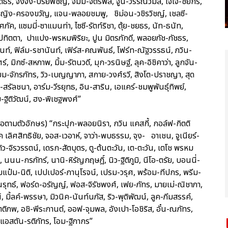
ต์ธีร์, จิงจิง-ปริยพิชญ์, จิมมี่-จิตรพล, จูน-วรรณวิมล, เจเจ-ชยกร,
เจ้าหญิง-ครองขวัญ, แจน-พลอยชมพู, ชิม่อน-วชิรวิชญ์, เชลซี-
ภัค, แซมมี่-ซาแมนท่า, ไซซี-รัตท์ริชา, ตุ้ย-ชยธร, นัท-ธนัท,
ปทิตตา, ปาแปง-พรหมพิริยะ, ปูน มิตรภักดี, พลอยภัช-ภัชธร,
นท์, ฟิล์ม-รชานันท์, เฟิร์ส-คณพันธ์, โฟร์ท-ณัฐวรรธน์, ภวิน-
ร์, มิกซ์-สหภาพ, มิ้ม-รัตนวดี, มุก-วรนิษฐ์, ลุค-อิชิคาว่า, ลูกจัน-
เลี่ยม-จักรภัทร, วิว-เบญญาภา, สกาย-วงศ์รวี, สิงโต-ปราชญา, สุด
รัลชนา, อาร์ม-วีรยุทธ, อิน-สาริน, เอแคร์-ชมพูพันธุ์ทิพย์,
-ฐิติวัฒน์, ฮง-พิเชฐพงศ์”
่อตามตัวอักษร) “กระปุก-พลอยนิรา, กวิน แคสกี้, กอล์ฟ-กิตติ
ค เลิศสิทธิชัย, จอส-เวอาห์, จาว่า-พบธรรม, จุง- อาเชน, จูเนียร์-
ดิว-จิรวรรตน์, เดรก-สัตบุตร, ตู-ต้นตะวัน, เต-ตะวัน, เตโช พรหม
, นนน-กรภัทร์, นานิ-หิรัญกฤษฎิ์, นิว-ฐิติภูมิ, นีโอ-ตรัย, บอนนี่-
อมแป๋ม-นิติ, เปปเปอร์-ภานุโรจน์, เปรม-วรุศ, พร้อม-ทีปกร, พรีม-
ุทธ์, ฟอร์ด-อรัญญ์, ฟอส-จิรัชพงศ์, เฟย-ภัทร, มายเม่-ณิชาภา,
, มิ้ลค์-พรรษา, มิวนิค-นันท์นภัส, ริว-พุติพัฒน์, ลูค-ภีมสรรค์,
ิตติภพ, อชิ-พีระกานต์, ออฟ-จุมพล, อังเปา-โอชิริส, อั๋น-ณภัทร,
์, แอสตัน-รติภัทร, โอม-ฐิภากร”