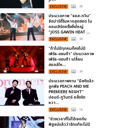
EXCLUSIVE
: 28
ประมวลภาพ “จอส-กวิน”
จัดปาร์ตี้ริมหาดสุดฮอต ใน
คอนเสิร์ตครั้งยิ่งใหญ่
“JOSS GAWIN HEAT ...
EXCLUSIVE
: 34
"ถ้าไม่มีทุกคนก็คงไม่มี
เพิร์ธ-แซนต้า" ประมวลภาพ
เพิร์ธ-แซนต้า เปลี่ยน
ฮอลล์ให...
EXCLUSIVE
: 34
ประมวลภาพงาน “มีสติแล้ว
ลูกพีช PEACH AND ME
PREMIERE NIGHT”
ปอนด์-ภูวินทร์ คลั่งรัก
หวา...
EXCLUSIVE
: 16
“ช่วงเวลาที่ไม่ได้เจอกัน
พิสูจน์แล้วว่ารักแท้จะไม่มี