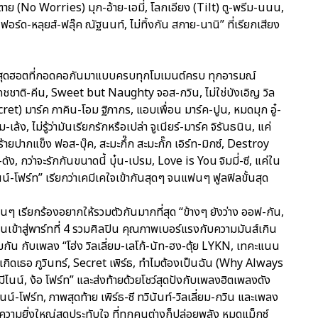
าย (No Worries) มุก-อ้าย-เอมี่, โลกเอียง (Tilt) ตู-พรีม-นนน,
อร์ด-หลุยส์-ฟลุ๊ค ณัฐนนท์, ไม่ทิ้งกัน สกาย-นานิ” ที่เรียกเสียง
ู่จิ้นสุดฮอตที่กอดคอกันมาแบบครบทุกโมเมนต์ครบ ทุกอารมณ์
ซี เดชชาติ-คีน, Sweet but Naughty จอส-กวิน, ไม่ใช่บังเอิญ วิล
et) มาร์ค ภาคิน-โอม ฐิภากร, แอบเพื่อน มาร์ค-ปูน, หมดมุก อู๋-
, ไม่รู้ว่ามันเรียกรักหรือเปล่า จูเนียร์-มาร์ค จิรันธนิน, แค่
ู้ร้ายปากแข็ง ฟอส-บุ๊ค, สะมะกึ๊ก สะมะกั๊ก เอิร์ท-มิกซ์, Destroy
ัง, กว่าจะรักกันขนาดนี้ บุ๋น-เปรม, Love is You จิมมี่-ซี, แค่ใน
ไนน์-โฟร์ท” เรียกว่าเคมีเคใจเข้ากันสุดๆ จนแฟนๆ ฟูลฟิลขั้นสุด
ฟนๆ เรียกร้องอยากให้รวมตัวกันมากที่สุด “ข้างๆ ยังว่าง ออฟ-กัน,
ั้นเข้าสู่พาร์ทที่ 4 รวมศิลปิน คุณภาพเบอร์แรงกับความมันส์เกิน
มกัน กับเพลง “โฮ่ง วิลเลี่ยม-เลโก้-นัท-ฮง-ตุ้ย LYKN, เทคะแนน
นเกิดเธอ ภูวินทร์, Secret เพิร์ธ, ทำไมต้องเป็นฉัน (Why Always
ไนน์, ง้อ โฟร์ท” และส่งท้ายด้วยโชว์สุดปังกับเพลงฮิตเพลงดัง
ไนน์-โฟร์ท, ภาพสุดท้าย เพิร์ธ-ซี ทวินันท์-วิลเลี่ยม-กวิน และเพลง
วยความยิ่งใหญ่สุดประทับใจ ที่ทุกคนต่างก็ปล่อยพลัง หมดแม็กซ์