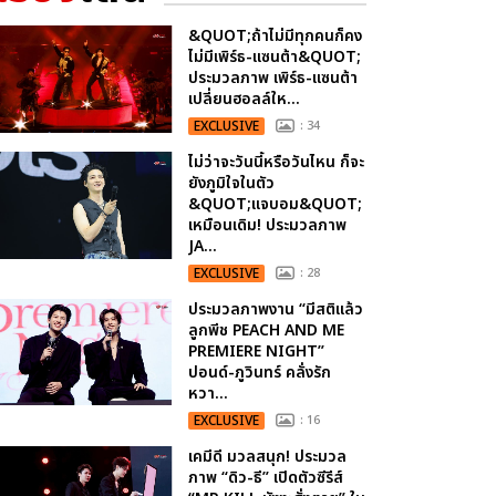
&QUOT;ถ้าไม่มีทุกคนก็คง
ไม่มีเพิร์ธ-แซนต้า&QUOT;
ประมวลภาพ เพิร์ธ-แซนต้า
เปลี่ยนฮอลล์ให...
EXCLUSIVE
: 34
ไม่ว่าจะวันนี้หรือวันไหน ก็จะ
ยังภูมิใจในตัว
&QUOT;แจบอม&QUOT;
เหมือนเดิม! ประมวลภาพ
JA...
EXCLUSIVE
: 28
ประมวลภาพงาน “มีสติแล้ว
ลูกพีช PEACH AND ME
PREMIERE NIGHT”
ปอนด์-ภูวินทร์ คลั่งรัก
หวา...
EXCLUSIVE
: 16
เคมีดี มวลสนุก! ประมวล
ภาพ “ดิว-ธี” เปิดตัวซีรีส์