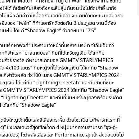
ายใจด้วย Mini Match “ศึกชักธง Tug Of War” แข่งกีฬาใกล้ชิดกับ
ด้ ก็เชียร์กันเสียงดังกระหึ่มลุ้นกันจนนั่งไม่ติดเก้าอี้ มาถึง
รงไม่แผ่ว ลืมคำว่าเหนื่อยกันเลยทีเดียว จบเกมด้วยคะแนนเสมอกัน
งของ “โฟร์ท” ที่ทำแฮทริกติดต่อกัน 3 ประตูรวด งานนี้ต้อง
าชัยชนะไป ได้แก่ “Shadow Eagle” ด้วยคะแนน “7:5”
ชรักษาพงศ์” ประธานเจ้าหน้าที่บริหาร บริษัท จีเอ็มเอ็มทีวี
ากกีฬาแรก “บาสเกตบอล” ทีมที่ได้เหรียญเงิน ได้แก่ทีม
พร้อมถ้วยรางวัล กีฬาบาสเกตบอล GMMTV STARLYMPICS
ลัด 4x100 เมตร” ทีมหญิงที่ได้เหรียญเงิน ได้แก่ทีม “Shadow
งวัล กีฬาวิ่งผลัด 4x100 เมตร GMMTV STARLYMPICS 2024
รียญเงิน ได้แก่ทีม “Lightning Cheetah” และทีมชายที่ชนะ
 เมตร GMMTV STARLYMPICS 2024 ได้แก่ทีม “Shadow Eagle”
ก่ทีม “Lightning Cheetah” และทีมที่ชนะเหรียญทองพร้อมรับถ้วย
ด้แก่ทีม “Shadow Eagle”
ยิ่งใหญ่จัดเต็มแสงสีเสียงกระหึ่ม ด้วยโชว์เปิด เวทีพาร์ทแรก ที่
 ซิงเกิลเดบิวต์สุดเซ็กซี่จาก 4 หนุ่มมากความสามารถ “จุง-อู๋-
จสเปอร์) โชว์พลังเสียงและ Performance สุดเป๊ะ ส่งต่อแบบไม่