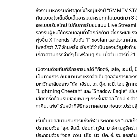
ซึ่งงานมหกรรมกีฬาสุดยิ่งใหญ่แห่งปี “GMMTV STAR
กันแบบจุใจเต็มอิ่มเต็มอารมณ์ครบทุกโมเมนต์กว่า 8 
จอแบบเรียลไทม์ ไปกับการรับชมแบบ Live Streami
รองรับผู้ชมได้ครอบคลุมทั่วโลกอีกด้วย ซึ่งกระแ
พุ่งขึ้น X Trends “อันดับ 1” ของโลก และประเทศไทย
โพสต์กว่า 7.7 ล้านครั้ง เรียกได้ว่าเป็นของขวัญส่งท้
เกี่ยวความทรงจำดีๆ ไปพร้อมๆ กัน เมื่อวัน เสาร์ที่ 2
เปิดงานด้วยทีมพิธีกรอารมณ์ดี “ก๊อตจิ, เลโอ, เจนนี่
เป็นทางการ กับขบวนพาเหรดจัดเต็มสุดอลังการและวงโย
มหาวิทยาลัยอย่าง “ดัง, เอิร์น, เต, บุ๊ค, เจมี่, โอม ฐิ
“Lightning Cheetah” และ “Shadow Eagle” เชียร์ล
เสียงกรี๊ดต้อนรับของแฟนๆ กระหึ่มฮอลล์ โดยมี 4 ตัวตึ
ภาคิน, เฟย” รับหน้าที่พิธีกร ภาคสนาม ก่อนจะไปร่วมล
เริ่มต้นเปิดสนามกับการแข่งกีฬาประเภทแรก “บาสเก
ประกอบด้วย “ลุค, จิมมี่, ปอนด์, ภูวิน, มาร์ค ณฐริศร์
ประกอบด้วย “จอส, กวิน, นีโอ, นิว, บุ๊ค, อู๋, ริว, แอสตั