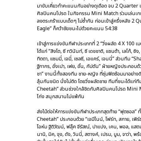
มาขับเคี่ยวทำคะแนนกันอย่างดุเดือด จบ 2 Quarter 
ศิลปินคนโปรด ในกิจกรรม Mini Match ร่วมเล่นเกม
ลงตระกร้าแบบเด็ดๆ ไม่ซ้ำกัน ก่อนเข้าสู่ครึ่งหลัง 2
Eagle” ก็คว้าชัยชนะไปด้วยคะแนน 54:38
เข้าสู่การแข่งขันกีฬาประเภทที่ 2 “วิ่งผลัด 4 X 10
ได้แก่ “สิงโต, ซี ทวินันท์, ซี เดชชาติ, แซนต้า, เลโก้,
ทิตตา, แซมมี่, เจมี่, เซลซี, เอแคร์, เจนนี่” ส่วนที
ฐิภากร, อั่งเปา, เฟย, อั๋น, กัปตัน” ฝ่ายหญิงประกอบด้วย
ชา” งานนี้ทั้งสองทีม ชาย-หญิง ที่ซุ่มฟิตซ้อมมาอย่างดี 
ลุ้นกันชนิด นั่งไม่ติด โดยวิ่งผลัดชาย ทีมที่ชนะได้แ
Cheetah” ส่วนช่วงใกล้ชิดกับศิลปินคนโปรด Mini Ma
โก่ง สนุกสนานไม่แพ้กัน
ส่งไม้ต่อให้การแข่งขันกีฬาประเภทสุดท้าย “ฟุตซอล” ท
Cheetah” ประกอบด้วย “เจมีไนน์, โฟร์ท, สกาย, เพิร์ธ, โอม
โอห์ม ฐิติวัฒน์, ฟลุ๊ค จีรัสณ์, ปาแปง, เคน, พอล, 
นานิ, มิค, จุง, ดัง, วินนี่, สตางค์, เปรม, บูม, จาว่า, พร