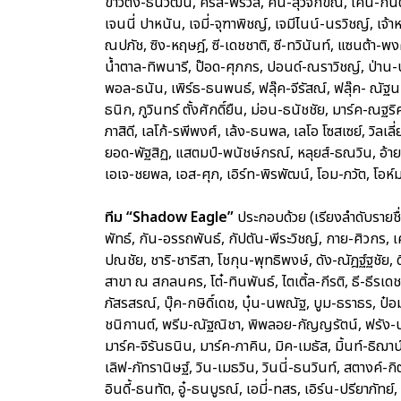
ข้าวตัง-ธนวัฒน์, คริส-พีรวัส, คีน-สุวิจักขณ์, เคน-กัน
เจนนี่ ปาหนัน, เจมี่-จุฑาพิชญ์, เจมีไนน์-นรวิชญ์, 
ณปภัช, ซิง-หฤษฎ์, ซี-เดชชาติ, ซี-ทวินันท์, แซนต้า-พงศ
น้ำตาล-ทิพนารี, ป๊อด-ศุภกร, ปอนด์-ณราวิชญ์, ป่าน-
พอล-ธนัน, เพิร์ธ-ธนพนธ์, ฟลุ๊ค-จีรัสณ์, ฟลุ๊ค- ณัฐน
ธนิก, ภูวินทร์ ตั้งศักดิ์ยืน, ม่อน-ธนัชชัย, มาร์ค-ณฐริศ
ภาสิดี, เลโก้-รพีพงศ์, เล้ง-ธนพล, เลโอ โซสเซย์, วิล
ยอด-พัฐสิฏ, แสตมป์-พนัชษ์กรณ์, หลุยส์-ธณวิน, อ้าย-ส
เอเจ-ชยพล, เอส-ศุภ, เอิร์ท-พิรพัฒน์, โอม-ภวัต, โอห์ม
ทีม “Shadow Eagle”
ประกอบด้วย (เรียงลำดับรายชื
พัทธ์, กัน-อรรถพันธ์, กัปตัน-พีระวิชญ์, กาย-ศิวกร, เ
ปณชัย, ชาริ-ชาริสา, โชกุน-พุทธิพงษ์, ดัง-ณัฎฐ์ฐชัย, 
สาขา ณ สกลนคร, โต๋-ทินพันธ์, ไตเติ้ล-กีรติ, ธี-ธีรเดช
ภัสรสรณ์, บุ๊ค-กษิดิ์เดช, บุ๋น-นพณัฐ, บูม-ธราธร, ป๋
ชนิกานต์, พรีม-ณัฐณิชา, พิพลอย-กัญญรัตน์, ฟรัง-นร
มาร์ค-จิรันธนิน, มาร์ค-ภาคิน, มิค-เมธัส, มิ้นท์-ธิฌาน์
เลิฟ-ภัทรานิษฐ์, วิน-เมธวิน, วินนี่-ธนวินท์, สตางค์-ก
อินดี้-ธนทัต, อู๋-ธนบูรณ์, เอมี่-ทสร, เอิร์น-ปรียาภัทย