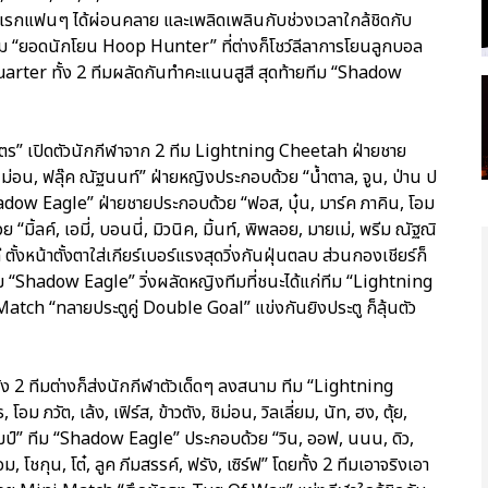
แรกแฟนๆ ได้ผ่อนคลาย และเพลิดเพลินกับช่วงเวลาใกล้ชิดกับ
 “ยอดนักโยน Hoop Hunter” ที่ต่างก็โชว์ลีลาการโยนลูกบอล
 Quarter ทั้ง 2 ทีมผลัดกันทำคะแนนสูสี สุดท้ายทีม “Shadow
0 เมตร” เปิดตัวนักกีฬาจาก 2 ทีม Lightning Cheetah ฝ่ายชาย
 ซิง, ม่อน, ฟลุ๊ค ณัฐนนท์” ฝ่ายหญิงประกอบด้วย “น้ำตาล, จูน, ป่าน ป
ม “Shadow Eagle” ฝ่ายชายประกอบด้วย “ฟอส, บุ๋น, มาร์ค ภาคิน, โอม
 “มิ้ลค์, เอมี่, บอนนี่, มิวนิค, มิ้นท์, พิพลอย, มายเม่, พรีม ณัฐณิ
ตั้งหน้าตั้งตาใส่เกียร์เบอร์แรงสุดวิ่งกันฝุ่นตลบ ส่วนกองเชียร์ก็
ก่ทีม “Shadow Eagle” วิ่งผลัดหญิงทีมที่ชนะได้แก่ทีม “Lightning
tch “ทลายประตูคู่ Double Goal” แข่งกันยิงประตู ก็ลุ้นตัว
ั้ง 2 ทีมต่างก็ส่งนักกีฬาตัวเด็ดๆ ลงสนาม ทีม “Lightning
 ภวัต, เล้ง, เฟิร์ส, ข้าวตัง, ชิม่อน, วิลเลี่ยม, นัท, ฮง, ตุ้ย,
แสตมป์” ทีม “Shadow Eagle” ประกอบด้วย “วิน, ออฟ, นนน, ดิว,
้อม, โชกุน, โต๋, ลูค ภีมสรรค์, ฟรัง, เซิร์ฟ” โดยทั้ง 2 ทีมเอาจริงเอา