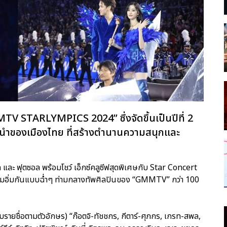
TV STARLYMPICS 2024” ซึ่งจัดขึ้นเป็นปีที่ 2
นำของเมืองไทย ที่สร้างตำนานความสนุกและ
ด และ ฟุตซอล พร้อมโชว์ เอ็กซ์คลูซีฟสุดพิเศษกับ Star Concert
ได้เต็มอิ่มกันแบบฉ่ำๆ ท่ามกลางทัพศิลปินของ “GMMTV” กว่า 100
บรายชื่อตามตัวอักษร) “ก๊อตจิ-ทัชชกร, กีตาร์-ศุภกร, เกรท-สพล,