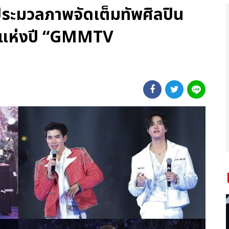
! ประมวลภาพจัดเต็มทัพศิลปิน
าแห่งปี “GMMTV