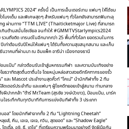
LYMPICS 2024” ครั้งนี้ เป็นการเอ็นเตอร์เทน แฟนๆ ให้ได้ชม
ชั่วโมงเต็ม และพิเศษสุดๆ สำหรับแฟนๆ ทั่วโลกยังสามารถฟินทะลุ
ng ผ่านทาง “TTM LIVE” (Thaiticketmajor Live) ที่สามารถ
สแรงเกินต้านสนั่นโซเชียล จนทำให้ #GMMTVStarlympics2024
 รวมถึงติด เทรนด์ในอีกมากกว่า 25 พื้นที่ทั่วโลก ยอดรวมในการ
าย ปีเก่าต้อนรับปีใหม่ให้แฟนๆ ได้รับทั้งความสุขสนุกสนาน และเก็บ
1 ธันวาคมที่ผ่านมา ณ อิมแพ็ค อารีน่า เมืองทองธานี
, ป๋อมแป๋ม” กล่าวต้อนรับเข้าสู่มหกรรมกีฬา และความบันเทิงอย่าง
ธวาทิตสุดตื่นตาตื่นใจ โดยหนุ่มหล่อสาวสวยดีกรีคฑากรของรั้ว
ภากร” และ Mascot ประจำงานสุดคิ้วท์ “โคเม่” นำนักกีฬาทั้ง 2 ทีม
ีดเดอร์ประจำทีม และแฟนๆ ผู้โชคดีทยอยเข้าสู่สนาม ท่ามกลาง
งฝีปากกล้า “ต้าร์ Mr.Team (สุรชัย วงษ์บัวขาว), ป๋อมแป๋ม, มาร์ค
ุ้นใจระทึกกันทุกวินาทีกับการแข่งขันกีฬาทั้ง 3 ประเภท
็ตบอล” โดยนักกีฬาจากทั้ง 2 ทีม “Lightning Cheetah”
, หลุยส์, คีน, เอเจ, เจเจ, ภวิน, สุดยอด” และ “Shadow Eagle”
น, ไตเติ้ล, อชิ, ธี, เตโช” ที่เตรียมความพร้อมมาอย่างดี งัดฝีมือกัน