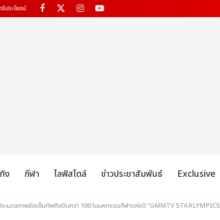
ทธิประโยชน์
เทิง
กีฬา
ไลฟ์สไตล์
ข่าวประชาสัมพันธ์
Exclusive
ที! ประมวลภาพจัดเต็มทัพศิลปินกว่า 100 ในมหกรรมกีฬาแห่งปี “GMMTV STARLYMPIC