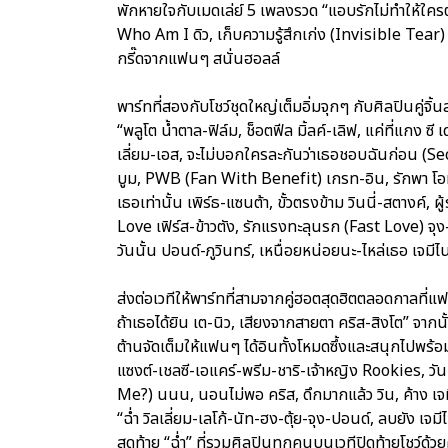
พักหายใจกับเมดเล่ย์ 5 เพลงรวด “แอบรักไม่ทำให้ใครต
Who Am I ดิว, เก็บความรู้สึกเก่ง (Invisible Tear) ฟ
กรี๊ดจากแฟนๆ สนั่นฮอลล์
พาร์ทที่สองกับโชว์ชุดใหญ่เต็มอิ่มจุกๆ กับศิลปินค
“พลูโต น้ำตาล-ฟิล์ม, ช็อตฟีล มิ้ลค์-เลิฟ, แค่ที่แกง 
เลี่ยม-เอส, จะไม่บอกใครละกันว่าเธอชอบฉันก่อน (Secr
บูม, PWB (Fan With Benefit) เกรท-อิน, รักพา โอม-เล้ง
เธอเท่านั้น เพิร์ธ-แซนต้า, ขั้วตรงข้าม วินนี่-สตางค์, ผ
Love เฟิร์ส-ข้าวตัง, รักแรงทะลุนรก (Fast Love) จุง-ด
วันนั้น ปอนด์-ภูวินทร์, เหนื่อยหน่อยนะ-ไหล่เธอ เจมี
ส่งต่อเวทีให้พาร์ทที่สามจากคู่ฮอตสุดฮิตตลอดกาลที่แ
ถ้าเธอได้ยิน เต-นิว, เสียงจากสายตา คริส-สิงโต” จากน
ต้านจัดเต็มให้แฟนๆ ได้อินทั้งโหมดซึ้งและสนุกไปพร้อ
แซงต์-เชลซี-เอแคร์-พรีม-ชาริ-เจ้าหญิง Rookies, วั
Me?) นนน, นอนไม่พอ คริส, ดึกมากแล้ว วิน, ค้าง เจมี
“ฉ่ำ วิลเลี่ยม-เลโก้-นัท-ฮง-ตุ้ย-จุง-ปอนด์, ลบยัง เจมี
สุดท้าย “ฉ่ำ” ที่รวมศิลปินทุกคนบนเวทีปิดท้ายโชว์ด้