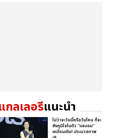
แกลเลอรี
แนะนำ
ไม่ว่าจะวันนี้หรือวันไหน ก็จะ
ยังภูมิใจในตัว "แจบอม"
เหมือนเดิม! ประมวลภาพ
JA...