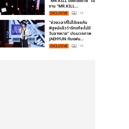
“MR.KILL มังงะสั่งตาย” ใน
งาน “MR.KILL...
EXCLUSIVE
: 14
“ช่วงเวลาที่ไม่ได้เจอกัน
พิสูจน์แล้วว่ารักแท้จะไม่มี
วันจางหาย” ประมวลภาพ
JAEHYUN กับแฟน...
EXCLUSIVE
: 10