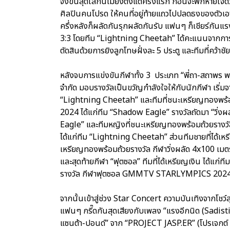
จังขั้นสุดใส่กันไม่ยั้งตั้งแต่ครึ่งแรก ก่อนจะพักห
ศิลปินคนโปรด ให้คนที่อยู่ท้ายแถวไปปลดธงของตัวเองให้ไ
ครึ่งหลังก็ผลัดกันรุกผลัดกันรับ แฟนๆ ก็เชียร์กันแ
3:3 โดยทีม “Lightning Cheetah” ได้คะแนนจากการยิ
ตัดสินด้วยการยิงลูกโทษฝั่งละ 5 ประตู และทีมที่คว้
หลังจบการแข่งขันกีฬาทั้ง 3 ประเภท “พี่ถา-สถาพร พานิ
จำกัด มอบรางวัลเป็นขวัญกำลังใจให้กับนักกีฬา เริ่มจ
“Lightning Cheetah” และทีมที่ชนะเหรียญทอง
2024 ได้แก่ทีม “Shadow Eagle” รางวัลถัดมา “วิ่งผ
Eagle” และทีมหญิงที่ชนะเหรียญทองพร้อมถ้วยรา
ได้แก่ทีม “Lightning Cheetah” ส่วนทีมชายที่ได้เห
เหรียญทองพร้อมถ้วยรางวัล กีฬาวิ่งผลัด 4x100
และสุดท้ายกีฬา “ฟุตซอล” ทีมที่ได้เหรียญเงิน ได้แ
รางวัล กีฬาฟุตซอล GMMTV STARLYMPICS 2024 ไ
จากนั้นเข้าสู่ช่วง Star Concert ความบันเทิงจากโชว์สุด
แฟนๆ กรี๊ดกันสุดเสียงกับเพลง “แรงอีกนิด (Sadistic)”
แซนต้า-ปอนด์” จาก “PROJECT JASP.ER” (โปรเจกต์ แ