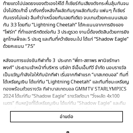
ท้ายแถวไปปลดธงของตัวเองให้ได้ ก็เชียร์กันเสียงดังกระหึ่มลุ้นกันจน
นั่งไม่ติดเก้าอี้ มาถึงครึ่งหลังก็ผลัดกันรุกผลัดกันรับ แฟนๆ ก็เชียร์
กันแรงไม่แผ่ว ลืมคำว่าเหนื่อยกันเลยทีเดียว จบเกมด้วยคะแนนเสมอ
กัน 3:3 โดยทีม “Lightning Cheetah” ได้คะแนนจากการยิงของ
“โฟร์ท” ที่ทำแฮทริกติดต่อกัน 3 ประตูรวด งานนี้ต้องตัดสินด้วยการยิง
ลูกโทษฝั่งละ 5 ประตู และทีมที่คว้าชัยชนะไป ได้แก่ “Shadow Eagle”
ด้วยคะแนน “7:5”
หลังจบการแข่งขันกีฬาทั้ง 3 ประเภท “พี่ถา-สถาพร พานิชรักษา
พงศ์” ประธานเจ้าหน้าที่บริหาร บริษัท จีเอ็มเอ็มทีวี จำกัด มอบรางวัล
เป็นขวัญกำลังใจให้กับนักกีฬา เริ่มจากกีฬาแรก “บาสเกตบอล” ทีมที่
ได้เหรียญเงิน ได้แก่ทีม “Lightning Cheetah” และทีมที่ชนะเหรียญ
ทองพร้อมถ้วยรางวัล กีฬาบาสเกตบอล GMMTV STARLYMPICS
2024 ได้แก่ทีม “Shadow Eagle” รางวัลถัดมา “วิ่งผลัด 4x100
เมตร” ทีมหญิงที่ได้เหรียญเงิน ได้แก่ทีม “Shadow Eagle” และทีม
หญิงที่ชนะเหรียญทองพร้อมถ้วยรางวัล กีฬาวิ่งผลัด 4x100 เมตร
อ่านต่อ
GMMTV STARLYMPICS 2024 ได้แก่ทีม “Lightning Cheetah”
ส่วนทีมชายที่ได้เหรียญเงิน ได้แก่ทีม “Lightning Cheetah” และทีม
ชายที่ชนะเหรียญทองพร้อมถ้วยรางวัล กีฬาวิ่งผลัด 4x100 เมตร