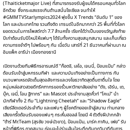
(Thaiticketmajor Live) ที่สามารถรองรับผู้ชมได้ครอบคลุมทั่วโลก
อีกด้วย ซึ่งกระแสแรงเกินต้านสนั่นโซเชียล จนทำให้
#GMMTVStarlympics2024 พุ่งขึ้น X Trends “อันดับ 1” ของ
โลก และประเทศไทย รวมถึงติด เทรนด์ในอีกมากกว่า 25 พื้นที่ทั่วโลก
ยอดรวมในการโพสต์กว่า 7.7 ล้านครั้ง เรียกได้ว่าเป็นของขวัญส่งท้าย
ปีเก่าต้อนรับปีใหม่ให้แฟนๆ ได้รับทั้งความสุขสนุกสนาน และเก็บเกี่ยว
ความทรงจำดีๆ ไปพร้อมๆ กัน เมื่อวัน เสาร์ที่ 21 ธันวาคมที่ผ่านมา ณ
อิมแพ็ค อารีน่า เมืองทองธานี
เปิดงานด้วยทีมพิธีกรอารมณ์ดี “ก๊อตจิ, เลโอ, เจนนี่, ป๋อมแป๋ม” กล่าว
ต้อนรับเข้าสู่มหกรรมกีฬา และความบันเทิงอย่างเป็นทางการ กับ
ขบวนพาเหรดจัดเต็มสุดอลังการและวงโยธวาทิตสุดตื่นตาตื่นใจ โดย
หนุ่มหล่อสาวสวยดีกรีคฑากรของรั้วมหาวิทยาลัยอย่าง “ดัง, เอิร์น, เต,
บุ๊ค, เจมี่, โอม ฐิภากร” และ Mascot ประจำงานสุดคิ้วท์ “โคเม่” นำ
นักกีฬาทั้ง 2 ทีม “Lightning Cheetah” และ “Shadow Eagle”
เชียร์ลีดเดอร์ประจำทีม และแฟนๆ ผู้โชคดีทยอยเข้าสู่สนาม ท่ามกลาง
เสียงกรี๊ดต้อนรับของแฟนๆ กระหึ่มฮอลล์ โดยมี 4 ตัวตึงฝีปากกล้า
“ต้าร์ Mr.Team (สุรชัย วงษ์บัวขาว), ป๋อมแป๋ม, มาร์ค ภาคิน, เฟย” รับ
หน้าที่พิธีกร ภาคสนาม ก่อนจะไปร่วมลุ้นใจระทึกกันทุกวินาทีกับการ