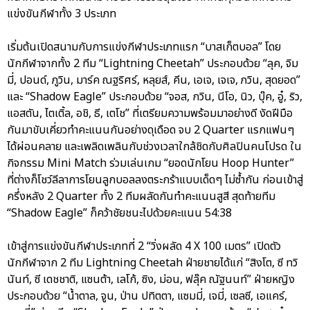
แข่งขันกีฬาทั้ง 3 ประเภท
เริ่มต้นเปิดสนามกับการแข่งกีฬาประเภทแรก “บาสเก็ตบอล” โดย
นักกีฬาจากทั้ง 2 ทีม “Lightning Cheetah” ประกอบด้วย “ลุค, จิม
มี่, ปอนด์, ภูวิน, มาร์ค ณฐริศร์, หลุยส์, คีน, เอเจ, เจเจ, ภวิน, สุดยอด”
และ “Shadow Eagle” ประกอบด้วย “จอส, กวิน, นีโอ, นิว, บุ๊ค, อู๋, ริว,
แอสตัน, ไตเติ้ล, อชิ, ธี, เตโช” ที่เตรียมความพร้อมมาอย่างดี งัดฝีมือ
กันมาขับเคี่ยวทำคะแนนกันอย่างดุเดือด จบ 2 Quarter แรกแฟนๆ
ได้ผ่อนคลาย และเพลิดเพลินกับช่วงเวลาใกล้ชิดกับศิลปินคนโปรด ใน
กิจกรรม Mini Match ร่วมเล่นเกม “ยอดนักโยน Hoop Hunter”
ที่ต่างก็โชว์ลีลาการโยนลูกบอลลงตระกร้าแบบเด็ดๆ ไม่ซ้ำกัน ก่อนเข้าสู่
ครึ่งหลัง 2 Quarter ทั้ง 2 ทีมผลัดกันทำคะแนนสูสี สุดท้ายทีม
“Shadow Eagle” ก็คว้าชัยชนะไปด้วยคะแนน 54:38
เข้าสู่การแข่งขันกีฬาประเภทที่ 2 “วิ่งผลัด 4 X 100 เมตร” เปิดตัว
นักกีฬาจาก 2 ทีม Lightning Cheetah ฝ่ายชายได้แก่ “สิงโต, ซี ทวิ
นันท์, ซี เดชชาติ, แซนต้า, เลโก้, ซิง, ม่อน, ฟลุ๊ค ณัฐนนท์” ฝ่ายหญิง
ประกอบด้วย “น้ำตาล, จูน, ป่าน ปทิตตา, แซมมี่, เจมี่, เซลซี, เอแคร์,