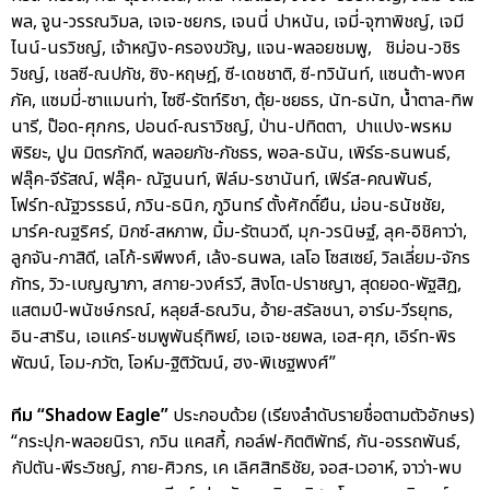
พล, จูน-วรรณวิมล, เจเจ-ชยกร, เจนนี่ ปาหนัน, เจมี่-จุฑาพิชญ์, เจมี
ไนน์-นรวิชญ์, เจ้าหญิง-ครองขวัญ, แจน-พลอยชมพู, ชิม่อน-วชิร
วิชญ์, เชลซี-ณปภัช, ซิง-หฤษฎ์, ซี-เดชชาติ, ซี-ทวินันท์, แซนต้า-พงศ
ภัค, แซมมี่-ซาแมนท่า, ไซซี-รัตท์ริชา, ตุ้ย-ชยธร, นัท-ธนัท, น้ำตาล-ทิพ
นารี, ป๊อด-ศุภกร, ปอนด์-ณราวิชญ์, ป่าน-ปทิตตา, ปาแปง-พรหม
พิริยะ, ปูน มิตรภักดี, พลอยภัช-ภัชธร, พอล-ธนัน, เพิร์ธ-ธนพนธ์,
ฟลุ๊ค-จีรัสณ์, ฟลุ๊ค- ณัฐนนท์, ฟิล์ม-รชานันท์, เฟิร์ส-คณพันธ์,
โฟร์ท-ณัฐวรรธน์, ภวิน-ธนิก, ภูวินทร์ ตั้งศักดิ์ยืน, ม่อน-ธนัชชัย,
มาร์ค-ณฐริศร์, มิกซ์-สหภาพ, มิ้ม-รัตนวดี, มุก-วรนิษฐ์, ลุค-อิชิคาว่า,
ลูกจัน-ภาสิดี, เลโก้-รพีพงศ์, เล้ง-ธนพล, เลโอ โซสเซย์, วิลเลี่ยม-จักร
ภัทร, วิว-เบญญาภา, สกาย-วงศ์รวี, สิงโต-ปราชญา, สุดยอด-พัฐสิฏ,
แสตมป์-พนัชษ์กรณ์, หลุยส์-ธณวิน, อ้าย-สรัลชนา, อาร์ม-วีรยุทธ,
อิน-สาริน, เอแคร์-ชมพูพันธุ์ทิพย์, เอเจ-ชยพล, เอส-ศุภ, เอิร์ท-พิร
พัฒน์, โอม-ภวัต, โอห์ม-ฐิติวัฒน์, ฮง-พิเชฐพงศ์”
ทีม “Shadow Eagle”
ประกอบด้วย (เรียงลำดับรายชื่อตามตัวอักษร)
“กระปุก-พลอยนิรา, กวิน แคสกี้, กอล์ฟ-กิตติพัทธ์, กัน-อรรถพันธ์,
กัปตัน-พีระวิชญ์, กาย-ศิวกร, เค เลิศสิทธิชัย, จอส-เวอาห์, จาว่า-พบ