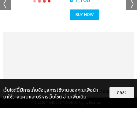
฿
1,100
ช็อตฟีล มิ้ลค์-เลิฟ, แค่ที่แกง ซี เดชชาติ-คีน, Sweet but Naughty
จอส-กวิน, ไม่ใช่บังเอิญ วิลเลี่ยม-เอส, จะไม่บอกใครละกันว่าเธอชอบ
BUY NOW
ฉันก่อน (Secret) มาร์ค ภาคิน-โอม ฐิภากร, แอบเพื่อน มาร์ค-ปูน,
หมดมุก อู๋-บูม, PWB (Fan With Benefit) เกรท-อิน, รักพา โอม-
เล้ง, ไม่รู้ว่ามันเรียกรักหรือเปล่า จูเนียร์-มาร์ค จิรันธนิน, แค่เธอ
เท่านั้น เพิร์ธ-แซนต้า, ขั้วตรงข้าม วินนี่-สตางค์, ผู้ร้ายปากแข็ง ฟอส-
บุ๊ค, สะมะกึ๊ก สะมะกั๊ก เอิร์ท-มิกซ์, Destroy Love เฟิร์ส-ข้าวตัง, รัก
แรงทะลุนรก (Fast Love) จุง-ดัง, กว่าจะรักกันขนาดนี้ บุ๋น-เปรม,
Love is You จิมมี่-ซี, แค่ในวันนั้น ปอนด์-ภูวินทร์, เหนื่อยหน่อยนะ-
ไหล่เธอ เจมีไนน์-โฟร์ท” เรียกว่าเคมีเคใจเข้ากันสุดๆ จนแฟนๆ ฟูลฟิล
ขั้นสุด
ส่งต่อเวทีให้พาร์ทที่สามจากคู่ฮอตสุดฮิตตลอดกาลที่แฟนๆ เรียกร้อง
เว็บไซต์นี้มีการเก็บข้อมูลการใช้งานของคุณเพื่อนำ
เกี่ยวกับเรา
ติดต่อลงโฆษณา
ติดต่อเรา
ตกลง
อยากให้รวมตัวกันมากที่สุด “ข้างๆ ยังว่าง ออฟ-กัน, ถ้าเธอได้ยิน เต-
มาใช้วางแผนและบริหารเว็บไซต์
อ่านเพิ่มเติม
นิว, เสียงจากสายตา คริส-สิงโต” จากนั้นเข้าสู่พาร์ทที่ 4 รวมศิลปิน
© 2026
THAITICKETMAJOR
All Rights Reserved.
คุณภาพเบอร์แรงกับความมันส์เกินต้านจัดเต็มให้แฟนๆ ได้อินทั้ง
โหมดซึ้งและสนุกไปพร้อมกัน กับเพลง “โฮ่ง วิลเลี่ยม-เลโก้-นัท-ฮง-
แกลเลอรี
แนะนำ
ตุ้ย LYKN, เทคะแนน แซงต์-เชลซี-เอแคร์-พรีม-ชาริ-เจ้าหญิง
Rookies, วันเกิดเธอ ภูวินทร์, Secret เพิร์ธ, ทำไมต้องเป็นฉัน (Why