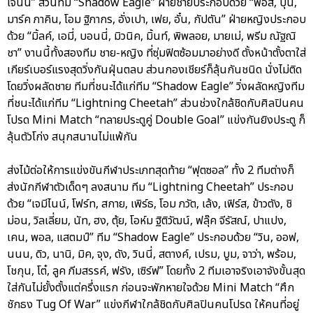
เจนนี่” ส่วนทีม “Shadow Eagle” ฝ่ายชายประกอบด้วย “ฟอส, บุ๋น,
มาร์ค ภาคิน, โอม ฐิภากร, อั่งเปา, เฟย, อั๋น, กัปตัน” ฝ่ายหญิงประกอบ
ด้วย “มิ้ลค์, เอมี่, บอนนี่, มิวนิค, มิ้นท์, พิพลอย, มายเม่, พรีม ณัฐณิ
ชา” งานนี้ทั้งสองทีม ชาย-หญิง ที่ซุ่มฟิตซ้อมมาอย่างดี ตั้งหน้าตั้งตาใส่
เกียร์เบอร์แรงสุดวิ่งกันฝุ่นตลบ ส่วนกองเชียร์ก็ลุ้นกันชนิด นั่งไม่ติด
โดยวิ่งผลัดชาย ทีมที่ชนะได้แก่ทีม “Shadow Eagle” วิ่งผลัดหญิงทีม
ที่ชนะได้แก่ทีม “Lightning Cheetah” ส่วนช่วงใกล้ชิดกับศิลปินคน
โปรด Mini Match “ทลายประตูคู่ Double Goal” แข่งกันยิงประตู ก็
ลุ้นตัวโก่ง สนุกสนานไม่แพ้กัน
ส่งไม้ต่อให้การแข่งขันกีฬาประเภทสุดท้าย “ฟุตซอล” ทั้ง 2 ทีมต่างก็
ส่งนักกีฬาตัวเด็ดๆ ลงสนาม ทีม “Lightning Cheetah” ประกอบ
ด้วย “เจมีไนน์, โฟร์ท, สกาย, เพิร์ธ, โอม ภวัต, เล้ง, เฟิร์ส, ข้าวตัง, ชิ
ม่อน, วิลเลี่ยม, นัท, ฮง, ตุ้ย, โอห์ม ฐิติวัฒน์, ฟลุ๊ค จีรัสณ์, ปาแปง,
เคน, พอล, แสตมป์” ทีม “Shadow Eagle” ประกอบด้วย “วิน, ออฟ,
นนน, ดิว, นานิ, มิค, จุง, ดัง, วินนี่, สตางค์, เปรม, บูม, จาว่า, พร้อม,
โชกุน, โต๋, ลูค ภีมสรรค์, ฟรัง, เซิร์ฟ” โดยทั้ง 2 ทีมเอาจริงเอาจังขั้นสุด
ใส่กันไม่ยั้งตั้งแต่ครึ่งแรก ก่อนจะพักหายใจด้วย Mini Match “ศึก
ชักธง Tug Of War” แข่งกีฬาใกล้ชิดกับศิลปินคนโปรด ให้คนที่อยู่