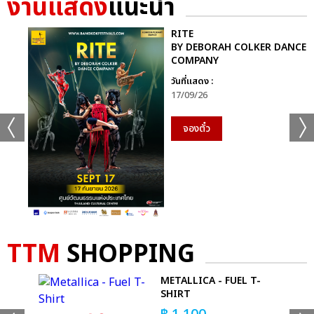
งานแสดง
แนะนำ
GMMTV STARLYMPICS 2024 ได้แก่ทีม “Shadow Eagle” และ
สุดท้ายกีฬา “ฟุตซอล” ทีมที่ได้เหรียญเงิน ได้แก่ทีม “Lightning
RITE
Cheetah” และทีมที่ชนะเหรียญทองพร้อมรับถ้วยรางวัล กีฬาฟุตซอล
BY DEBORAH COLKER DANCE
COMPANY
GMMTV STARLYMPICS 2024 ได้แก่ทีม “Shadow Eagle”
วันที่แสดง :
17/09/26
จากนั้นเข้าสู่ช่วง Star Concert ความบันเทิงจากโชว์สุดยิ่งใหญ่จัด
เต็มแสงสีเสียงกระหึ่ม ด้วยโชว์เปิด เวทีพาร์ทแรก ที่แฟนๆ กรี๊ดกันสุด
จองตั๋ว
เสียงกับเพลง “แรงอีกนิด (Sadistic)” ซิงเกิลเดบิวต์สุดเซ็กซี่จาก 4
หนุ่มมากความสามารถ “จุง-อู๋-แซนต้า-ปอนด์” จาก “PROJECT
JASP.ER” (โปรเจกต์ แจสเปอร์) โชว์พลังเสียงและ Performance สุด
เป๊ะ ส่งต่อแบบไม่พักหายใจกับเมดเล่ย์ 5 เพลงรวด “แอบรักไม่ทำให้
ใครตาย (No Worries) มุก-อ้าย-เอมี่, โลกเอียง (Tilt) ตู-พรีม-นนน,
Who Am I ดิว, เก็บความรู้สึกเก่ง (Invisible Tear) ฟอร์ด-หลุยส์-
ฟลุ๊ค ณัฐนนท์, ไม่ทิ้งกัน สกาย-นานิ” ที่เรียกเสียงกรี๊ดจากแฟนๆ
TTM
SHOPPING
สนั่นฮอลล์
METALLICA - FUEL T-
พาร์ทที่สองกับโชว์ชุดใหญ่เต็มอิ่มจุกๆ กับศิลปินคู่จิ้นสุดฮอตที่กอดคอ
SHIRT
กันมาแบบครบทุกโมเมนต์ครบ ทุกอารมณ์ “พลูโต น้ำตาล-ฟิล์ม,