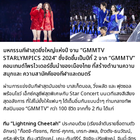
มหกรรมกีฬาสุดยิ่งใหญ่แห่งปี งาน “GMMTV
STARLYMPICS 2024” ซึ่งจัดขึ้นเป็นปีที่ 2 จาก “GMMTV”
คอนเทนต์โพรไวเดอร์ชั้นนำของเมืองไทย ที่สร้างตำนานความ
สนุกและ ความสามัคคีของกีฬาและดนตรี
ผ่านการแข่งขันกีฬาสุดมันอย่าง บาสเก็ตบอล, วิ่งผลัด และ ฟุตซอล
พร้อมโชว์ เอ็กซ์คลูซีฟสุดพิเศษกับ Star Concert บนเวทีแสงสีเสียง
สุดอลังการ ที่ใส่ไม่ยั้งให้แฟนๆ ได้เต็มอิ่มกันแบบฉ่ำๆ ท่ามกลางทัพ
ศิลปินของ “GMMTV” กว่า 100 ชีวิต จากทั้ง 2 ทีม ได้แก่
ทีม “Lightning Cheetah”
ประกอบด้วย (เรียงลำดับรายชื่อตามตัว
อักษร) “ก๊อตจิ-ทัชชกร, กีตาร์-ศุภกร, เกรท-สพล, ข้าวตัง-ธนวัฒน์,
คริส-พีรวัส, คีน-สุวิจักขณ์, เคน-กันต์ธีร์, จิงจิง-ปริยพิชญ์, จิมมี่-จิตร