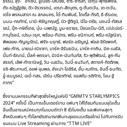
ธรรม, จุง- อาเชน, จูเนียร์-ปณชัย, ชาริ-ชาริสา, โชกุน-พุทธิพงษ์,
ดัง-ณัฎฐ์ฐชัย, ดิว-จิรวรรตน์, เดรก-สัตบุตร, ตู-ต้นตะวัน, เต-ตะวัน,
เตโช พรหมสาขา ณ สกลนคร, โต๋-ทินพันธ์, ไตเติ้ล-กีรติ, ธี-ธีรเดช,
นนน-กรภัทร์, นานิ-หิรัญกฤษฎิ์, นิว-ฐิติภูมิ, นีโอ-ตรัย, บอนนี่-ภัสรส
รณ์, บุ๊ค-กษิดิ์เดช, บุ๋น-นพณัฐ, บูม-ธราธร, ป๋อมแป๋ม-นิติ, เปปเปอร์-
ภานุโรจน์, เปรม-วรุศ, พร้อม-ทีปกร, พรีม-ชนิกานต์, พรีม-ณัฐณิชา,
พิพลอย-กัญญรัตน์, ฟรัง-นรุทธ์, ฟอร์ด-อรัญญ์, ฟอส-จิรัชพงศ์,
เฟย-ภัทร, มายเม่-ณิชาภา, มาร์ค-จิรันธนิน, มาร์ค-ภาคิน, มิค-เมธัส,
มิ้นท์-ธิฌาน์, มิ้ลค์-พรรษา, มิวนิค-นันท์นภัส, ริว-พุติพัฒน์, ลูค-ภีม
สรรค์, เลิฟ-ภัทรานิษฐ์, วิน-เมธวิน, วินนี่-ธนวินท์, สตางค์-กิตติภพ,
อชิ-พีระกานต์, ออฟ-จุมพล, อังเปา-โอชิริส, อั๋น-ณภัทร, อินดี้-ธนทัต,
อู๋-ธนบูรณ์, เอมี่-ทสร, เอิร์น-ปรียาภัทย์, แอสตัน-รติภัทร, โอม-ฐิ
ภากร”
ซึ่งงานมหกรรมกีฬาสุดยิ่งใหญ่แห่งปี “GMMTV STARLYMPICS
2024” ครั้งนี้ เป็นการเอ็นเตอร์เทน แฟนๆ ให้ได้ชมกันแบบจุใจเต็ม
อิ่มเต็มอารมณ์ครบทุกโมเมนต์กว่า 8 ชั่วโมงเต็ม และพิเศษสุดๆ
สำหรับแฟนๆ ทั่วโลกยังสามารถฟินทะลุจอแบบเรียลไทม์ ไปกับการรับ
ชมแบบ Live Streaming ผ่านทาง “TTM LIVE”