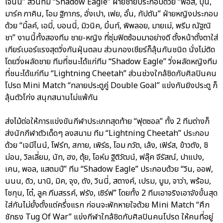
เจนนี่” ส่วนทีม “Shadow Eagle” ฝ่ายชายประกอบด้วย “ฟอส, บุ๋น,
มาร์ค ภาคิน, โอม ฐิภากร, อั่งเปา, เฟย, อั๋น, กัปตัน” ฝ่ายหญิงประกอบ
ด้วย “มิ้ลค์, เอมี่, บอนนี่, มิวนิค, มิ้นท์, พิพลอย, มายเม่, พรีม ณัฐณิ
ชา” งานนี้ทั้งสองทีม ชาย-หญิง ที่ซุ่มฟิตซ้อมมาอย่างดี ตั้งหน้าตั้งตาใส่
เกียร์เบอร์แรงสุดวิ่งกันฝุ่นตลบ ส่วนกองเชียร์ก็ลุ้นกันชนิด นั่งไม่ติด
โดยวิ่งผลัดชาย ทีมที่ชนะได้แก่ทีม “Shadow Eagle” วิ่งผลัดหญิงทีม
ที่ชนะได้แก่ทีม “Lightning Cheetah” ส่วนช่วงใกล้ชิดกับศิลปินคน
โปรด Mini Match “ทลายประตูคู่ Double Goal” แข่งกันยิงประตู ก็
ลุ้นตัวโก่ง สนุกสนานไม่แพ้กัน
ส่งไม้ต่อให้การแข่งขันกีฬาประเภทสุดท้าย “ฟุตซอล” ทั้ง 2 ทีมต่างก็
ส่งนักกีฬาตัวเด็ดๆ ลงสนาม ทีม “Lightning Cheetah” ประกอบ
ด้วย “เจมีไนน์, โฟร์ท, สกาย, เพิร์ธ, โอม ภวัต, เล้ง, เฟิร์ส, ข้าวตัง, ชิ
ม่อน, วิลเลี่ยม, นัท, ฮง, ตุ้ย, โอห์ม ฐิติวัฒน์, ฟลุ๊ค จีรัสณ์, ปาแปง,
เคน, พอล, แสตมป์” ทีม “Shadow Eagle” ประกอบด้วย “วิน, ออฟ,
นนน, ดิว, นานิ, มิค, จุง, ดัง, วินนี่, สตางค์, เปรม, บูม, จาว่า, พร้อม,
โชกุน, โต๋, ลูค ภีมสรรค์, ฟรัง, เซิร์ฟ” โดยทั้ง 2 ทีมเอาจริงเอาจังขั้นสุด
ใส่กันไม่ยั้งตั้งแต่ครึ่งแรก ก่อนจะพักหายใจด้วย Mini Match “ศึก
ชักธง Tug Of War” แข่งกีฬาใกล้ชิดกับศิลปินคนโปรด ให้คนที่อยู่