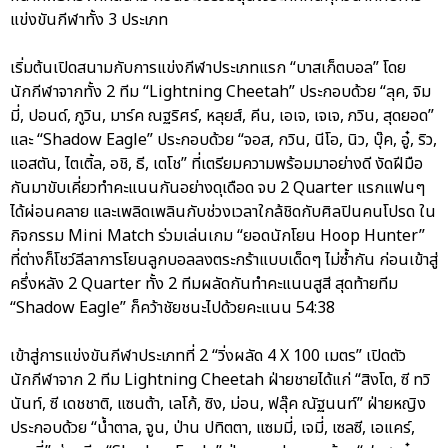
แข่งขันกีฬาทั้ง 3 ประเภท
เริ่มต้นเปิดสนามกับการแข่งกีฬาประเภทแรก “บาสเก็ตบอล” โดย
นักกีฬาจากทั้ง 2 ทีม “Lightning Cheetah” ประกอบด้วย “ลุค, จิม
มี่, ปอนด์, ภูวิน, มาร์ค ณฐริศร์, หลุยส์, คีน, เอเจ, เจเจ, ภวิน, สุดยอด”
และ “Shadow Eagle” ประกอบด้วย “จอส, กวิน, นีโอ, นิว, บุ๊ค, อู๋, ริว,
แอสตัน, ไตเติ้ล, อชิ, ธี, เตโช” ที่เตรียมความพร้อมมาอย่างดี งัดฝีมือ
กันมาขับเคี่ยวทำคะแนนกันอย่างดุเดือด จบ 2 Quarter แรกแฟนๆ
ได้ผ่อนคลาย และเพลิดเพลินกับช่วงเวลาใกล้ชิดกับศิลปินคนโปรด ใน
กิจกรรม Mini Match ร่วมเล่นเกม “ยอดนักโยน Hoop Hunter”
ที่ต่างก็โชว์ลีลาการโยนลูกบอลลงตระกร้าแบบเด็ดๆ ไม่ซ้ำกัน ก่อนเข้าสู่
ครึ่งหลัง 2 Quarter ทั้ง 2 ทีมผลัดกันทำคะแนนสูสี สุดท้ายทีม
“Shadow Eagle” ก็คว้าชัยชนะไปด้วยคะแนน 54:38
เข้าสู่การแข่งขันกีฬาประเภทที่ 2 “วิ่งผลัด 4 X 100 เมตร” เปิดตัว
นักกีฬาจาก 2 ทีม Lightning Cheetah ฝ่ายชายได้แก่ “สิงโต, ซี ทวิ
นันท์, ซี เดชชาติ, แซนต้า, เลโก้, ซิง, ม่อน, ฟลุ๊ค ณัฐนนท์” ฝ่ายหญิง
ประกอบด้วย “น้ำตาล, จูน, ป่าน ปทิตตา, แซมมี่, เจมี่, เซลซี, เอแคร์,