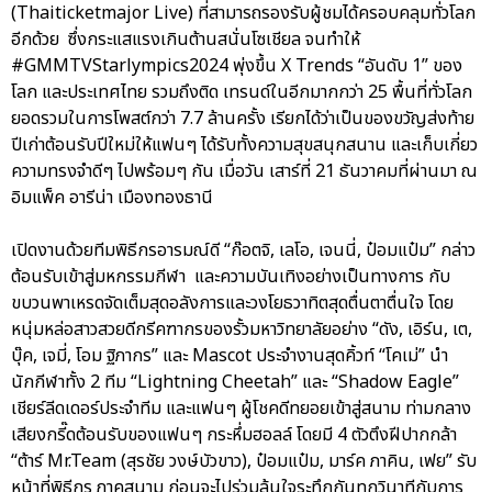
(Thaiticketmajor Live) ที่สามารถรองรับผู้ชมได้ครอบคลุมทั่วโลก
อีกด้วย ซึ่งกระแสแรงเกินต้านสนั่นโซเชียล จนทำให้
#GMMTVStarlympics2024 พุ่งขึ้น X Trends “อันดับ 1” ของ
โลก และประเทศไทย รวมถึงติด เทรนด์ในอีกมากกว่า 25 พื้นที่ทั่วโลก
ยอดรวมในการโพสต์กว่า 7.7 ล้านครั้ง เรียกได้ว่าเป็นของขวัญส่งท้าย
ปีเก่าต้อนรับปีใหม่ให้แฟนๆ ได้รับทั้งความสุขสนุกสนาน และเก็บเกี่ยว
ความทรงจำดีๆ ไปพร้อมๆ กัน เมื่อวัน เสาร์ที่ 21 ธันวาคมที่ผ่านมา ณ
อิมแพ็ค อารีน่า เมืองทองธานี
เปิดงานด้วยทีมพิธีกรอารมณ์ดี “ก๊อตจิ, เลโอ, เจนนี่, ป๋อมแป๋ม” กล่าว
ต้อนรับเข้าสู่มหกรรมกีฬา และความบันเทิงอย่างเป็นทางการ กับ
ขบวนพาเหรดจัดเต็มสุดอลังการและวงโยธวาทิตสุดตื่นตาตื่นใจ โดย
หนุ่มหล่อสาวสวยดีกรีคฑากรของรั้วมหาวิทยาลัยอย่าง “ดัง, เอิร์น, เต,
บุ๊ค, เจมี่, โอม ฐิภากร” และ Mascot ประจำงานสุดคิ้วท์ “โคเม่” นำ
นักกีฬาทั้ง 2 ทีม “Lightning Cheetah” และ “Shadow Eagle”
เชียร์ลีดเดอร์ประจำทีม และแฟนๆ ผู้โชคดีทยอยเข้าสู่สนาม ท่ามกลาง
เสียงกรี๊ดต้อนรับของแฟนๆ กระหึ่มฮอลล์ โดยมี 4 ตัวตึงฝีปากกล้า
“ต้าร์ Mr.Team (สุรชัย วงษ์บัวขาว), ป๋อมแป๋ม, มาร์ค ภาคิน, เฟย” รับ
หน้าที่พิธีกร ภาคสนาม ก่อนจะไปร่วมลุ้นใจระทึกกันทุกวินาทีกับการ