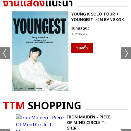
งานแสดง
แนะนำ
GMMTV STARLYMPICS 2024 ได้แก่ทีม “Shadow Eagle” และ
สุดท้ายกีฬา “ฟุตซอล” ทีมที่ได้เหรียญเงิน ได้แก่ทีม “Lightning
YOUNG K SOLO TOUR <
Cheetah” และทีมที่ชนะเหรียญทองพร้อมรับถ้วยรางวัล กีฬาฟุตซอล
YOUNGEST > IN BANGKOK
GMMTV STARLYMPICS 2024 ได้แก่ทีม “Shadow Eagle”
วันที่แสดง :
10/10/26
จากนั้นเข้าสู่ช่วง Star Concert ความบันเทิงจากโชว์สุดยิ่งใหญ่จัด
เต็มแสงสีเสียงกระหึ่ม ด้วยโชว์เปิด เวทีพาร์ทแรก ที่แฟนๆ กรี๊ดกันสุด
จองตั๋ว
เสียงกับเพลง “แรงอีกนิด (Sadistic)” ซิงเกิลเดบิวต์สุดเซ็กซี่จาก 4
หนุ่มมากความสามารถ “จุง-อู๋-แซนต้า-ปอนด์” จาก “PROJECT
JASP.ER” (โปรเจกต์ แจสเปอร์) โชว์พลังเสียงและ Performance สุด
เป๊ะ ส่งต่อแบบไม่พักหายใจกับเมดเล่ย์ 5 เพลงรวด “แอบรักไม่ทำให้
ใครตาย (No Worries) มุก-อ้าย-เอมี่, โลกเอียง (Tilt) ตู-พรีม-นนน,
Who Am I ดิว, เก็บความรู้สึกเก่ง (Invisible Tear) ฟอร์ด-หลุยส์-
ฟลุ๊ค ณัฐนนท์, ไม่ทิ้งกัน สกาย-นานิ” ที่เรียกเสียงกรี๊ดจากแฟนๆ
TTM
SHOPPING
สนั่นฮอลล์
-
IRON MAIDEN - PIECE
พาร์ทที่สองกับโชว์ชุดใหญ่เต็มอิ่มจุกๆ กับศิลปินคู่จิ้นสุดฮอตที่กอดคอ
IRT
OF MIND CIRCLE T-
กันมาแบบครบทุกโมเมนต์ครบ ทุกอารมณ์ “พลูโต น้ำตาล-ฟิล์ม,
SHIRT