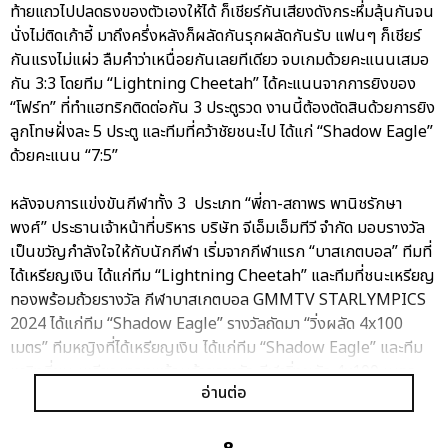
ท้ายแถวไปปลดธงของตัวเองให้ได้ ก็เชียร์กันเสียงดังกระหึ่มลุ้นกันจน
นั่งไม่ติดเก้าอี้ มาถึงครึ่งหลังก็ผลัดกันรุกผลัดกันรับ แฟนๆ ก็เชียร์
กันแรงไม่แผ่ว ลืมคำว่าเหนื่อยกันเลยทีเดียว จบเกมด้วยคะแนนเสมอ
กัน 3:3 โดยทีม “Lightning Cheetah” ได้คะแนนจากการยิงของ
“โฟร์ท” ที่ทำแฮทริกติดต่อกัน 3 ประตูรวด งานนี้ต้องตัดสินด้วยการยิง
ลูกโทษฝั่งละ 5 ประตู และทีมที่คว้าชัยชนะไป ได้แก่ “Shadow Eagle”
ด้วยคะแนน “7:5”
หลังจบการแข่งขันกีฬาทั้ง 3 ประเภท “พี่ถา-สถาพร พานิชรักษา
พงศ์” ประธานเจ้าหน้าที่บริหาร บริษัท จีเอ็มเอ็มทีวี จำกัด มอบรางวัล
เป็นขวัญกำลังใจให้กับนักกีฬา เริ่มจากกีฬาแรก “บาสเกตบอล” ทีมที่
ได้เหรียญเงิน ได้แก่ทีม “Lightning Cheetah” และทีมที่ชนะเหรียญ
ทองพร้อมถ้วยรางวัล กีฬาบาสเกตบอล GMMTV STARLYMPICS
2024 ได้แก่ทีม “Shadow Eagle” รางวัลถัดมา “วิ่งผลัด 4x100
เมตร” ทีมหญิงที่ได้เหรียญเงิน ได้แก่ทีม “Shadow Eagle” และทีม
หญิงที่ชนะเหรียญทองพร้อมถ้วยรางวัล กีฬาวิ่งผลัด 4x100 เมตร
อ่านต่อ
GMMTV STARLYMPICS 2024 ได้แก่ทีม “Lightning Cheetah”
ส่วนทีมชายที่ได้เหรียญเงิน ได้แก่ทีม “Lightning Cheetah” และทีม
ชายที่ชนะเหรียญทองพร้อมถ้วยรางวัล กีฬาวิ่งผลัด 4x100 เมตร