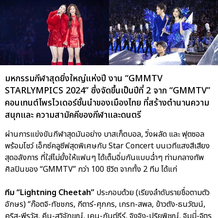
มหกรรมกีฬาสุดยิ่งใหญ่แห่งปี งาน “GMMTV
STARLYMPICS 2024” ซึ่งจัดขึ้นเป็นปีที่ 2 จาก “GMMTV”
คอนเทนต์โพรไวเดอร์ชั้นนำของเมืองไทย ที่สร้างตำนานความ
สนุกและ ความสามัคคีของกีฬาและดนตรี
ผ่านการแข่งขันกีฬาสุดมันอย่าง บาสเก็ตบอล, วิ่งผลัด และ ฟุตซอล
พร้อมโชว์ เอ็กซ์คลูซีฟสุดพิเศษกับ Star Concert บนเวทีแสงสีเสียง
สุดอลังการ ที่ใส่ไม่ยั้งให้แฟนๆ ได้เต็มอิ่มกันแบบฉ่ำๆ ท่ามกลางทัพ
ศิลปินของ “GMMTV” กว่า 100 ชีวิต จากทั้ง 2 ทีม ได้แก่
ทีม “Lightning Cheetah”
ประกอบด้วย (เรียงลำดับรายชื่อตามตัว
อักษร) “ก๊อตจิ-ทัชชกร, กีตาร์-ศุภกร, เกรท-สพล, ข้าวตัง-ธนวัฒน์,
คริส-พีรวัส, คีน-สุวิจักขณ์, เคน-กันต์ธีร์, จิงจิง-ปริยพิชญ์, จิมมี่-จิตร