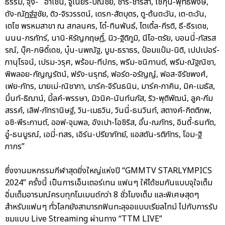
ธรรม, จุง- อาเชน, จูเนียร์-ปณชัย, ชาริ-ชาริสา, โชกุน-พุทธิพงษ์,
ดัง-ณัฎฐ์ฐชัย, ดิว-จิรวรรตน์, เดรก-สัตบุตร, ตู-ต้นตะวัน, เต-ตะวัน,
เตโช พรหมสาขา ณ สกลนคร, โต๋-ทินพันธ์, ไตเติ้ล-กีรติ, ธี-ธีรเดช,
นนน-กรภัทร์, นานิ-หิรัญกฤษฎิ์, นิว-ฐิติภูมิ, นีโอ-ตรัย, บอนนี่-ภัสรส
รณ์, บุ๊ค-กษิดิ์เดช, บุ๋น-นพณัฐ, บูม-ธราธร, ป๋อมแป๋ม-นิติ, เปปเปอร์-
ภานุโรจน์, เปรม-วรุศ, พร้อม-ทีปกร, พรีม-ชนิกานต์, พรีม-ณัฐณิชา,
พิพลอย-กัญญรัตน์, ฟรัง-นรุทธ์, ฟอร์ด-อรัญญ์, ฟอส-จิรัชพงศ์,
เฟย-ภัทร, มายเม่-ณิชาภา, มาร์ค-จิรันธนิน, มาร์ค-ภาคิน, มิค-เมธัส,
มิ้นท์-ธิฌาน์, มิ้ลค์-พรรษา, มิวนิค-นันท์นภัส, ริว-พุติพัฒน์, ลูค-ภีม
สรรค์, เลิฟ-ภัทรานิษฐ์, วิน-เมธวิน, วินนี่-ธนวินท์, สตางค์-กิตติภพ,
อชิ-พีระกานต์, ออฟ-จุมพล, อังเปา-โอชิริส, อั๋น-ณภัทร, อินดี้-ธนทัต,
อู๋-ธนบูรณ์, เอมี่-ทสร, เอิร์น-ปรียาภัทย์, แอสตัน-รติภัทร, โอม-ฐิ
ภากร”
ซึ่งงานมหกรรมกีฬาสุดยิ่งใหญ่แห่งปี “GMMTV STARLYMPICS
2024” ครั้งนี้ เป็นการเอ็นเตอร์เทน แฟนๆ ให้ได้ชมกันแบบจุใจเต็ม
อิ่มเต็มอารมณ์ครบทุกโมเมนต์กว่า 8 ชั่วโมงเต็ม และพิเศษสุดๆ
สำหรับแฟนๆ ทั่วโลกยังสามารถฟินทะลุจอแบบเรียลไทม์ ไปกับการรับ
ชมแบบ Live Streaming ผ่านทาง “TTM LIVE”