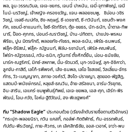
พล, จูน-วรรณวิมล, เจเจ-ชยกร, เจนนี่ ปาหนัน, เจมี่-จุฑาพิชญ์, เจมี
ไนน์-นรวิชญ์, เจ้าหญิง-ครองขวัญ, แจน-พลอยชมพู, ชิม่อน-วชิร
วิชญ์, เชลซี-ณปภัช, ซิง-หฤษฎ์, ซี-เดชชาติ, ซี-ทวินันท์, แซนต้า-พงศ
ภัค, แซมมี่-ซาแมนท่า, ไซซี-รัตท์ริชา, ตุ้ย-ชยธร, นัท-ธนัท, น้ำตาล-ทิพ
นารี, ป๊อด-ศุภกร, ปอนด์-ณราวิชญ์, ป่าน-ปทิตตา, ปาแปง-พรหม
พิริยะ, ปูน มิตรภักดี, พลอยภัช-ภัชธร, พอล-ธนัน, เพิร์ธ-ธนพนธ์,
ฟลุ๊ค-จีรัสณ์, ฟลุ๊ค- ณัฐนนท์, ฟิล์ม-รชานันท์, เฟิร์ส-คณพันธ์,
โฟร์ท-ณัฐวรรธน์, ภวิน-ธนิก, ภูวินทร์ ตั้งศักดิ์ยืน, ม่อน-ธนัชชัย,
มาร์ค-ณฐริศร์, มิกซ์-สหภาพ, มิ้ม-รัตนวดี, มุก-วรนิษฐ์, ลุค-อิชิคาว่า,
ลูกจัน-ภาสิดี, เลโก้-รพีพงศ์, เล้ง-ธนพล, เลโอ โซสเซย์, วิลเลี่ยม-จักร
ภัทร, วิว-เบญญาภา, สกาย-วงศ์รวี, สิงโต-ปราชญา, สุดยอด-พัฐสิฏ,
แสตมป์-พนัชษ์กรณ์, หลุยส์-ธณวิน, อ้าย-สรัลชนา, อาร์ม-วีรยุทธ,
อิน-สาริน, เอแคร์-ชมพูพันธุ์ทิพย์, เอเจ-ชยพล, เอส-ศุภ, เอิร์ท-พิร
พัฒน์, โอม-ภวัต, โอห์ม-ฐิติวัฒน์, ฮง-พิเชฐพงศ์”
ทีม “Shadow Eagle”
ประกอบด้วย (เรียงลำดับรายชื่อตามตัวอักษร)
“กระปุก-พลอยนิรา, กวิน แคสกี้, กอล์ฟ-กิตติพัทธ์, กัน-อรรถพันธ์,
กัปตัน-พีระวิชญ์, กาย-ศิวกร, เค เลิศสิทธิชัย, จอส-เวอาห์, จาว่า-พบ