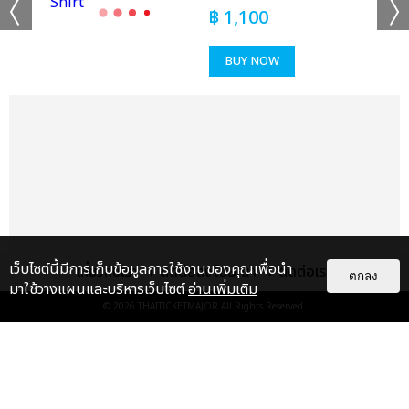
ช็อตฟีล มิ้ลค์-เลิฟ, แค่ที่แกง ซี เดชชาติ-คีน, Sweet but Naughty
฿
1,100
จอส-กวิน, ไม่ใช่บังเอิญ วิลเลี่ยม-เอส, จะไม่บอกใครละกันว่าเธอชอบ
ฉันก่อน (Secret) มาร์ค ภาคิน-โอม ฐิภากร, แอบเพื่อน มาร์ค-ปูน,
BUY NOW
หมดมุก อู๋-บูม, PWB (Fan With Benefit) เกรท-อิน, รักพา โอม-
เล้ง, ไม่รู้ว่ามันเรียกรักหรือเปล่า จูเนียร์-มาร์ค จิรันธนิน, แค่เธอ
เท่านั้น เพิร์ธ-แซนต้า, ขั้วตรงข้าม วินนี่-สตางค์, ผู้ร้ายปากแข็ง ฟอส-
บุ๊ค, สะมะกึ๊ก สะมะกั๊ก เอิร์ท-มิกซ์, Destroy Love เฟิร์ส-ข้าวตัง, รัก
แรงทะลุนรก (Fast Love) จุง-ดัง, กว่าจะรักกันขนาดนี้ บุ๋น-เปรม,
Love is You จิมมี่-ซี, แค่ในวันนั้น ปอนด์-ภูวินทร์, เหนื่อยหน่อยนะ-
ไหล่เธอ เจมีไนน์-โฟร์ท” เรียกว่าเคมีเคใจเข้ากันสุดๆ จนแฟนๆ ฟูลฟิล
ขั้นสุด
ส่งต่อเวทีให้พาร์ทที่สามจากคู่ฮอตสุดฮิตตลอดกาลที่แฟนๆ เรียกร้อง
เว็บไซต์นี้มีการเก็บข้อมูลการใช้งานของคุณเพื่อนำ
เกี่ยวกับเรา
ติดต่อลงโฆษณา
ติดต่อเรา
ตกลง
อยากให้รวมตัวกันมากที่สุด “ข้างๆ ยังว่าง ออฟ-กัน, ถ้าเธอได้ยิน เต-
มาใช้วางแผนและบริหารเว็บไซต์
อ่านเพิ่มเติม
นิว, เสียงจากสายตา คริส-สิงโต” จากนั้นเข้าสู่พาร์ทที่ 4 รวมศิลปิน
© 2026
THAITICKETMAJOR
All Rights Reserved.
คุณภาพเบอร์แรงกับความมันส์เกินต้านจัดเต็มให้แฟนๆ ได้อินทั้ง
โหมดซึ้งและสนุกไปพร้อมกัน กับเพลง “โฮ่ง วิลเลี่ยม-เลโก้-นัท-ฮง-
แกลเลอรี
แนะนำ
ตุ้ย LYKN, เทคะแนน แซงต์-เชลซี-เอแคร์-พรีม-ชาริ-เจ้าหญิง
Rookies, วันเกิดเธอ ภูวินทร์, Secret เพิร์ธ, ทำไมต้องเป็นฉัน (Why