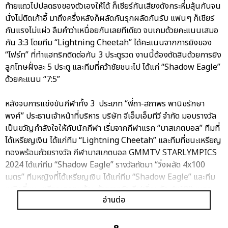
ท้ายแถวไปปลดธงของตัวเองให้ได้ ก็เชียร์กันเสียงดังกระหึ่มลุ้นกันจน
นั่งไม่ติดเก้าอี้ มาถึงครึ่งหลังก็ผลัดกันรุกผลัดกันรับ แฟนๆ ก็เชียร์
กันแรงไม่แผ่ว ลืมคำว่าเหนื่อยกันเลยทีเดียว จบเกมด้วยคะแนนเสมอ
กัน 3:3 โดยทีม “Lightning Cheetah” ได้คะแนนจากการยิงของ
“โฟร์ท” ที่ทำแฮทริกติดต่อกัน 3 ประตูรวด งานนี้ต้องตัดสินด้วยการยิง
ลูกโทษฝั่งละ 5 ประตู และทีมที่คว้าชัยชนะไป ได้แก่ “Shadow Eagle”
ด้วยคะแนน “7:5”
หลังจบการแข่งขันกีฬาทั้ง 3 ประเภท “พี่ถา-สถาพร พานิชรักษา
พงศ์” ประธานเจ้าหน้าที่บริหาร บริษัท จีเอ็มเอ็มทีวี จำกัด มอบรางวัล
เป็นขวัญกำลังใจให้กับนักกีฬา เริ่มจากกีฬาแรก “บาสเกตบอล” ทีมที่
ได้เหรียญเงิน ได้แก่ทีม “Lightning Cheetah” และทีมที่ชนะเหรียญ
ทองพร้อมถ้วยรางวัล กีฬาบาสเกตบอล GMMTV STARLYMPICS
2024 ได้แก่ทีม “Shadow Eagle” รางวัลถัดมา “วิ่งผลัด 4x100
เมตร” ทีมหญิงที่ได้เหรียญเงิน ได้แก่ทีม “Shadow Eagle” และทีม
หญิงที่ชนะเหรียญทองพร้อมถ้วยรางวัล กีฬาวิ่งผลัด 4x100 เมตร
อ่านต่อ
GMMTV STARLYMPICS 2024 ได้แก่ทีม “Lightning Cheetah”
ส่วนทีมชายที่ได้เหรียญเงิน ได้แก่ทีม “Lightning Cheetah” และทีม
ชายที่ชนะเหรียญทองพร้อมถ้วยรางวัล กีฬาวิ่งผลัด 4x100 เมตร