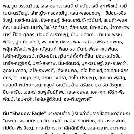
พล, จูน-วรรณวิมล, เจเจ-ชยกร, เจนนี่ ปาหนัน, เจมี่-จุฑาพิชญ์, เจมี
ไนน์-นรวิชญ์, เจ้าหญิง-ครองขวัญ, แจน-พลอยชมพู, ชิม่อน-วชิร
วิชญ์, เชลซี-ณปภัช, ซิง-หฤษฎ์, ซี-เดชชาติ, ซี-ทวินันท์, แซนต้า-พงศ
ภัค, แซมมี่-ซาแมนท่า, ไซซี-รัตท์ริชา, ตุ้ย-ชยธร, นัท-ธนัท, น้ำตาล-ทิพ
นารี, ป๊อด-ศุภกร, ปอนด์-ณราวิชญ์, ป่าน-ปทิตตา, ปาแปง-พรหม
พิริยะ, ปูน มิตรภักดี, พลอยภัช-ภัชธร, พอล-ธนัน, เพิร์ธ-ธนพนธ์,
ฟลุ๊ค-จีรัสณ์, ฟลุ๊ค- ณัฐนนท์, ฟิล์ม-รชานันท์, เฟิร์ส-คณพันธ์,
โฟร์ท-ณัฐวรรธน์, ภวิน-ธนิก, ภูวินทร์ ตั้งศักดิ์ยืน, ม่อน-ธนัชชัย,
มาร์ค-ณฐริศร์, มิกซ์-สหภาพ, มิ้ม-รัตนวดี, มุก-วรนิษฐ์, ลุค-อิชิคาว่า,
ลูกจัน-ภาสิดี, เลโก้-รพีพงศ์, เล้ง-ธนพล, เลโอ โซสเซย์, วิลเลี่ยม-จักร
ภัทร, วิว-เบญญาภา, สกาย-วงศ์รวี, สิงโต-ปราชญา, สุดยอด-พัฐสิฏ,
แสตมป์-พนัชษ์กรณ์, หลุยส์-ธณวิน, อ้าย-สรัลชนา, อาร์ม-วีรยุทธ,
อิน-สาริน, เอแคร์-ชมพูพันธุ์ทิพย์, เอเจ-ชยพล, เอส-ศุภ, เอิร์ท-พิร
พัฒน์, โอม-ภวัต, โอห์ม-ฐิติวัฒน์, ฮง-พิเชฐพงศ์”
ทีม “Shadow Eagle”
ประกอบด้วย (เรียงลำดับรายชื่อตามตัวอักษร)
“กระปุก-พลอยนิรา, กวิน แคสกี้, กอล์ฟ-กิตติพัทธ์, กัน-อรรถพันธ์,
กัปตัน-พีระวิชญ์, กาย-ศิวกร, เค เลิศสิทธิชัย, จอส-เวอาห์, จาว่า-พบ