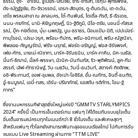
ธรรม, จุง- อาเชน, จูเนียร์-ปณชัย, ชาริ-ชาริสา, โชกุน-พุทธิพงษ์,
ดัง-ณัฎฐ์ฐชัย, ดิว-จิรวรรตน์, เดรก-สัตบุตร, ตู-ต้นตะวัน, เต-ตะวัน,
เตโช พรหมสาขา ณ สกลนคร, โต๋-ทินพันธ์, ไตเติ้ล-กีรติ, ธี-ธีรเดช,
นนน-กรภัทร์, นานิ-หิรัญกฤษฎิ์, นิว-ฐิติภูมิ, นีโอ-ตรัย, บอนนี่-ภัสรส
รณ์, บุ๊ค-กษิดิ์เดช, บุ๋น-นพณัฐ, บูม-ธราธร, ป๋อมแป๋ม-นิติ, เปปเปอร์-
ภานุโรจน์, เปรม-วรุศ, พร้อม-ทีปกร, พรีม-ชนิกานต์, พรีม-ณัฐณิชา,
พิพลอย-กัญญรัตน์, ฟรัง-นรุทธ์, ฟอร์ด-อรัญญ์, ฟอส-จิรัชพงศ์,
เฟย-ภัทร, มายเม่-ณิชาภา, มาร์ค-จิรันธนิน, มาร์ค-ภาคิน, มิค-เมธัส,
มิ้นท์-ธิฌาน์, มิ้ลค์-พรรษา, มิวนิค-นันท์นภัส, ริว-พุติพัฒน์, ลูค-ภีม
สรรค์, เลิฟ-ภัทรานิษฐ์, วิน-เมธวิน, วินนี่-ธนวินท์, สตางค์-กิตติภพ,
อชิ-พีระกานต์, ออฟ-จุมพล, อังเปา-โอชิริส, อั๋น-ณภัทร, อินดี้-ธนทัต,
อู๋-ธนบูรณ์, เอมี่-ทสร, เอิร์น-ปรียาภัทย์, แอสตัน-รติภัทร, โอม-ฐิ
ภากร”
ซึ่งงานมหกรรมกีฬาสุดยิ่งใหญ่แห่งปี “GMMTV STARLYMPICS
2024” ครั้งนี้ เป็นการเอ็นเตอร์เทน แฟนๆ ให้ได้ชมกันแบบจุใจเต็ม
อิ่มเต็มอารมณ์ครบทุกโมเมนต์กว่า 8 ชั่วโมงเต็ม และพิเศษสุดๆ
สำหรับแฟนๆ ทั่วโลกยังสามารถฟินทะลุจอแบบเรียลไทม์ ไปกับการรับ
ชมแบบ Live Streaming ผ่านทาง “TTM LIVE”