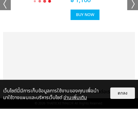
฿
1,100
ช็อตฟีล มิ้ลค์-เลิฟ, แค่ที่แกง ซี เดชชาติ-คีน, Sweet but Naughty
จอส-กวิน, ไม่ใช่บังเอิญ วิลเลี่ยม-เอส, จะไม่บอกใครละกันว่าเธอชอบ
BUY NOW
ฉันก่อน (Secret) มาร์ค ภาคิน-โอม ฐิภากร, แอบเพื่อน มาร์ค-ปูน,
หมดมุก อู๋-บูม, PWB (Fan With Benefit) เกรท-อิน, รักพา โอม-
เล้ง, ไม่รู้ว่ามันเรียกรักหรือเปล่า จูเนียร์-มาร์ค จิรันธนิน, แค่เธอ
เท่านั้น เพิร์ธ-แซนต้า, ขั้วตรงข้าม วินนี่-สตางค์, ผู้ร้ายปากแข็ง ฟอส-
บุ๊ค, สะมะกึ๊ก สะมะกั๊ก เอิร์ท-มิกซ์, Destroy Love เฟิร์ส-ข้าวตัง, รัก
แรงทะลุนรก (Fast Love) จุง-ดัง, กว่าจะรักกันขนาดนี้ บุ๋น-เปรม,
Love is You จิมมี่-ซี, แค่ในวันนั้น ปอนด์-ภูวินทร์, เหนื่อยหน่อยนะ-
ไหล่เธอ เจมีไนน์-โฟร์ท” เรียกว่าเคมีเคใจเข้ากันสุดๆ จนแฟนๆ ฟูลฟิล
ขั้นสุด
ส่งต่อเวทีให้พาร์ทที่สามจากคู่ฮอตสุดฮิตตลอดกาลที่แฟนๆ เรียกร้อง
เว็บไซต์นี้มีการเก็บข้อมูลการใช้งานของคุณเพื่อนำ
เกี่ยวกับเรา
ติดต่อลงโฆษณา
ติดต่อเรา
ตกลง
อยากให้รวมตัวกันมากที่สุด “ข้างๆ ยังว่าง ออฟ-กัน, ถ้าเธอได้ยิน เต-
มาใช้วางแผนและบริหารเว็บไซต์
อ่านเพิ่มเติม
นิว, เสียงจากสายตา คริส-สิงโต” จากนั้นเข้าสู่พาร์ทที่ 4 รวมศิลปิน
© 2026
THAITICKETMAJOR
All Rights Reserved.
คุณภาพเบอร์แรงกับความมันส์เกินต้านจัดเต็มให้แฟนๆ ได้อินทั้ง
โหมดซึ้งและสนุกไปพร้อมกัน กับเพลง “โฮ่ง วิลเลี่ยม-เลโก้-นัท-ฮง-
แกลเลอรี
แนะนำ
ตุ้ย LYKN, เทคะแนน แซงต์-เชลซี-เอแคร์-พรีม-ชาริ-เจ้าหญิง
Rookies, วันเกิดเธอ ภูวินทร์, Secret เพิร์ธ, ทำไมต้องเป็นฉัน (Why