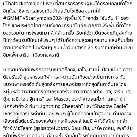
(Thaiticketmajor Live) ที่สามารถรองรับผู้ชมได้ครอบคลุมทั่วโลก
อีกด้วย ซึ่งกระแสแรงเกินต้านสนั่นโซเชียล จนทำให้
#GMMTVStarlympics2024 พุ่งขึ้น X Trends “อันดับ 1” ของ
โลก และประเทศไทย รวมถึงติด เทรนด์ในอีกมากกว่า 25 พื้นที่ทั่วโลก
ยอดรวมในการโพสต์กว่า 7.7 ล้านครั้ง เรียกได้ว่าเป็นของขวัญส่งท้าย
ปีเก่าต้อนรับปีใหม่ให้แฟนๆ ได้รับทั้งความสุขสนุกสนาน และเก็บเกี่ยว
ความทรงจำดีๆ ไปพร้อมๆ กัน เมื่อวัน เสาร์ที่ 21 ธันวาคมที่ผ่านมา ณ
อิมแพ็ค อารีน่า เมืองทองธานี
เปิดงานด้วยทีมพิธีกรอารมณ์ดี “ก๊อตจิ, เลโอ, เจนนี่, ป๋อมแป๋ม” กล่าว
ต้อนรับเข้าสู่มหกรรมกีฬา และความบันเทิงอย่างเป็นทางการ กับ
ขบวนพาเหรดจัดเต็มสุดอลังการและวงโยธวาทิตสุดตื่นตาตื่นใจ โดย
หนุ่มหล่อสาวสวยดีกรีคฑากรของรั้วมหาวิทยาลัยอย่าง “ดัง, เอิร์น, เต,
บุ๊ค, เจมี่, โอม ฐิภากร” และ Mascot ประจำงานสุดคิ้วท์ “โคเม่” นำ
นักกีฬาทั้ง 2 ทีม “Lightning Cheetah” และ “Shadow Eagle”
เชียร์ลีดเดอร์ประจำทีม และแฟนๆ ผู้โชคดีทยอยเข้าสู่สนาม ท่ามกลาง
เสียงกรี๊ดต้อนรับของแฟนๆ กระหึ่มฮอลล์ โดยมี 4 ตัวตึงฝีปากกล้า
“ต้าร์ Mr.Team (สุรชัย วงษ์บัวขาว), ป๋อมแป๋ม, มาร์ค ภาคิน, เฟย” รับ
หน้าที่พิธีกร ภาคสนาม ก่อนจะไปร่วมลุ้นใจระทึกกันทุกวินาทีกับการ