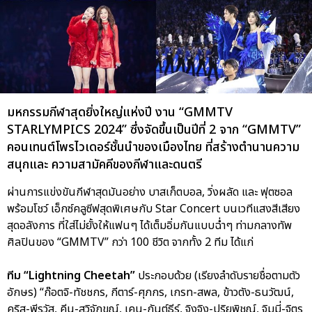
มหกรรมกีฬาสุดยิ่งใหญ่แห่งปี งาน “GMMTV
STARLYMPICS 2024” ซึ่งจัดขึ้นเป็นปีที่ 2 จาก “GMMTV”
คอนเทนต์โพรไวเดอร์ชั้นนำของเมืองไทย ที่สร้างตำนานความ
สนุกและ ความสามัคคีของกีฬาและดนตรี
ผ่านการแข่งขันกีฬาสุดมันอย่าง บาสเก็ตบอล, วิ่งผลัด และ ฟุตซอล
พร้อมโชว์ เอ็กซ์คลูซีฟสุดพิเศษกับ Star Concert บนเวทีแสงสีเสียง
สุดอลังการ ที่ใส่ไม่ยั้งให้แฟนๆ ได้เต็มอิ่มกันแบบฉ่ำๆ ท่ามกลางทัพ
ศิลปินของ “GMMTV” กว่า 100 ชีวิต จากทั้ง 2 ทีม ได้แก่
ทีม “Lightning Cheetah”
ประกอบด้วย (เรียงลำดับรายชื่อตามตัว
อักษร) “ก๊อตจิ-ทัชชกร, กีตาร์-ศุภกร, เกรท-สพล, ข้าวตัง-ธนวัฒน์,
คริส-พีรวัส, คีน-สุวิจักขณ์, เคน-กันต์ธีร์, จิงจิง-ปริยพิชญ์, จิมมี่-จิตร