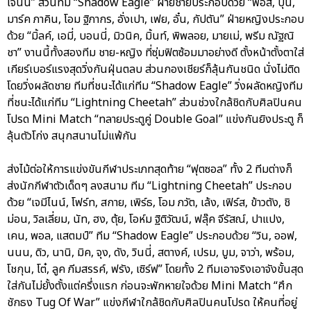
เจนนี่” ส่วนทีม “Shadow Eagle” ฝ่ายชายประกอบด้วย “ฟอส, บุ๋น,
มาร์ค ภาคิน, โอม ฐิภากร, อั่งเปา, เฟย, อั๋น, กัปตัน” ฝ่ายหญิงประกอบ
ด้วย “มิ้ลค์, เอมี่, บอนนี่, มิวนิค, มิ้นท์, พิพลอย, มายเม่, พรีม ณัฐณิ
ชา” งานนี้ทั้งสองทีม ชาย-หญิง ที่ซุ่มฟิตซ้อมมาอย่างดี ตั้งหน้าตั้งตาใส่
เกียร์เบอร์แรงสุดวิ่งกันฝุ่นตลบ ส่วนกองเชียร์ก็ลุ้นกันชนิด นั่งไม่ติด
โดยวิ่งผลัดชาย ทีมที่ชนะได้แก่ทีม “Shadow Eagle” วิ่งผลัดหญิงทีม
ที่ชนะได้แก่ทีม “Lightning Cheetah” ส่วนช่วงใกล้ชิดกับศิลปินคน
โปรด Mini Match “ทลายประตูคู่ Double Goal” แข่งกันยิงประตู ก็
ลุ้นตัวโก่ง สนุกสนานไม่แพ้กัน
ส่งไม้ต่อให้การแข่งขันกีฬาประเภทสุดท้าย “ฟุตซอล” ทั้ง 2 ทีมต่างก็
ส่งนักกีฬาตัวเด็ดๆ ลงสนาม ทีม “Lightning Cheetah” ประกอบ
ด้วย “เจมีไนน์, โฟร์ท, สกาย, เพิร์ธ, โอม ภวัต, เล้ง, เฟิร์ส, ข้าวตัง, ชิ
ม่อน, วิลเลี่ยม, นัท, ฮง, ตุ้ย, โอห์ม ฐิติวัฒน์, ฟลุ๊ค จีรัสณ์, ปาแปง,
เคน, พอล, แสตมป์” ทีม “Shadow Eagle” ประกอบด้วย “วิน, ออฟ,
นนน, ดิว, นานิ, มิค, จุง, ดัง, วินนี่, สตางค์, เปรม, บูม, จาว่า, พร้อม,
โชกุน, โต๋, ลูค ภีมสรรค์, ฟรัง, เซิร์ฟ” โดยทั้ง 2 ทีมเอาจริงเอาจังขั้นสุด
ใส่กันไม่ยั้งตั้งแต่ครึ่งแรก ก่อนจะพักหายใจด้วย Mini Match “ศึก
ชักธง Tug Of War” แข่งกีฬาใกล้ชิดกับศิลปินคนโปรด ให้คนที่อยู่