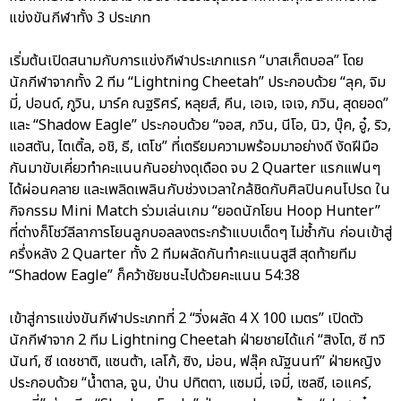
แข่งขันกีฬาทั้ง 3 ประเภท
เริ่มต้นเปิดสนามกับการแข่งกีฬาประเภทแรก “บาสเก็ตบอล” โดย
นักกีฬาจากทั้ง 2 ทีม “Lightning Cheetah” ประกอบด้วย “ลุค, จิม
มี่, ปอนด์, ภูวิน, มาร์ค ณฐริศร์, หลุยส์, คีน, เอเจ, เจเจ, ภวิน, สุดยอด”
และ “Shadow Eagle” ประกอบด้วย “จอส, กวิน, นีโอ, นิว, บุ๊ค, อู๋, ริว,
แอสตัน, ไตเติ้ล, อชิ, ธี, เตโช” ที่เตรียมความพร้อมมาอย่างดี งัดฝีมือ
กันมาขับเคี่ยวทำคะแนนกันอย่างดุเดือด จบ 2 Quarter แรกแฟนๆ
ได้ผ่อนคลาย และเพลิดเพลินกับช่วงเวลาใกล้ชิดกับศิลปินคนโปรด ใน
กิจกรรม Mini Match ร่วมเล่นเกม “ยอดนักโยน Hoop Hunter”
ที่ต่างก็โชว์ลีลาการโยนลูกบอลลงตระกร้าแบบเด็ดๆ ไม่ซ้ำกัน ก่อนเข้าสู่
ครึ่งหลัง 2 Quarter ทั้ง 2 ทีมผลัดกันทำคะแนนสูสี สุดท้ายทีม
“Shadow Eagle” ก็คว้าชัยชนะไปด้วยคะแนน 54:38
เข้าสู่การแข่งขันกีฬาประเภทที่ 2 “วิ่งผลัด 4 X 100 เมตร” เปิดตัว
นักกีฬาจาก 2 ทีม Lightning Cheetah ฝ่ายชายได้แก่ “สิงโต, ซี ทวิ
นันท์, ซี เดชชาติ, แซนต้า, เลโก้, ซิง, ม่อน, ฟลุ๊ค ณัฐนนท์” ฝ่ายหญิง
ประกอบด้วย “น้ำตาล, จูน, ป่าน ปทิตตา, แซมมี่, เจมี่, เซลซี, เอแคร์,