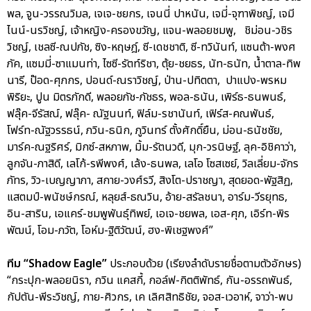
พล, จูน-วรรณวิมล, เจเจ-ชยกร, เจนนี่ ปาหนัน, เจมี่-จุฑาพิชญ์, เจมี
ไนน์-นรวิชญ์, เจ้าหญิง-ครองขวัญ, แจน-พลอยชมพู, ชิม่อน-วชิร
วิชญ์, เชลซี-ณปภัช, ซิง-หฤษฎ์, ซี-เดชชาติ, ซี-ทวินันท์, แซนต้า-พงศ
ภัค, แซมมี่-ซาแมนท่า, ไซซี-รัตท์ริชา, ตุ้ย-ชยธร, นัท-ธนัท, น้ำตาล-ทิพ
นารี, ป๊อด-ศุภกร, ปอนด์-ณราวิชญ์, ป่าน-ปทิตตา, ปาแปง-พรหม
พิริยะ, ปูน มิตรภักดี, พลอยภัช-ภัชธร, พอล-ธนัน, เพิร์ธ-ธนพนธ์,
ฟลุ๊ค-จีรัสณ์, ฟลุ๊ค- ณัฐนนท์, ฟิล์ม-รชานันท์, เฟิร์ส-คณพันธ์,
โฟร์ท-ณัฐวรรธน์, ภวิน-ธนิก, ภูวินทร์ ตั้งศักดิ์ยืน, ม่อน-ธนัชชัย,
มาร์ค-ณฐริศร์, มิกซ์-สหภาพ, มิ้ม-รัตนวดี, มุก-วรนิษฐ์, ลุค-อิชิคาว่า,
ลูกจัน-ภาสิดี, เลโก้-รพีพงศ์, เล้ง-ธนพล, เลโอ โซสเซย์, วิลเลี่ยม-จักร
ภัทร, วิว-เบญญาภา, สกาย-วงศ์รวี, สิงโต-ปราชญา, สุดยอด-พัฐสิฏ,
แสตมป์-พนัชษ์กรณ์, หลุยส์-ธณวิน, อ้าย-สรัลชนา, อาร์ม-วีรยุทธ,
อิน-สาริน, เอแคร์-ชมพูพันธุ์ทิพย์, เอเจ-ชยพล, เอส-ศุภ, เอิร์ท-พิร
พัฒน์, โอม-ภวัต, โอห์ม-ฐิติวัฒน์, ฮง-พิเชฐพงศ์”
ทีม “Shadow Eagle”
ประกอบด้วย (เรียงลำดับรายชื่อตามตัวอักษร)
“กระปุก-พลอยนิรา, กวิน แคสกี้, กอล์ฟ-กิตติพัทธ์, กัน-อรรถพันธ์,
กัปตัน-พีระวิชญ์, กาย-ศิวกร, เค เลิศสิทธิชัย, จอส-เวอาห์, จาว่า-พบ