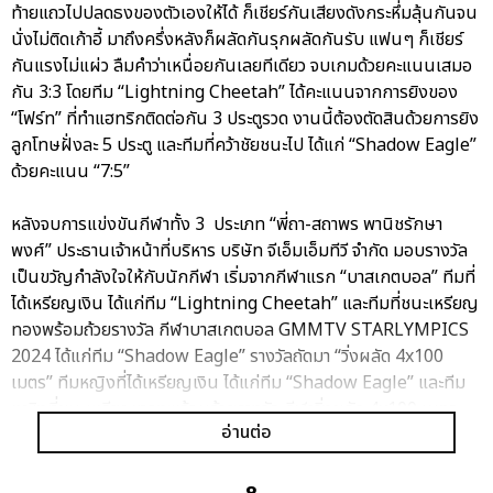
ท้ายแถวไปปลดธงของตัวเองให้ได้ ก็เชียร์กันเสียงดังกระหึ่มลุ้นกันจน
นั่งไม่ติดเก้าอี้ มาถึงครึ่งหลังก็ผลัดกันรุกผลัดกันรับ แฟนๆ ก็เชียร์
กันแรงไม่แผ่ว ลืมคำว่าเหนื่อยกันเลยทีเดียว จบเกมด้วยคะแนนเสมอ
กัน 3:3 โดยทีม “Lightning Cheetah” ได้คะแนนจากการยิงของ
“โฟร์ท” ที่ทำแฮทริกติดต่อกัน 3 ประตูรวด งานนี้ต้องตัดสินด้วยการยิง
ลูกโทษฝั่งละ 5 ประตู และทีมที่คว้าชัยชนะไป ได้แก่ “Shadow Eagle”
ด้วยคะแนน “7:5”
หลังจบการแข่งขันกีฬาทั้ง 3 ประเภท “พี่ถา-สถาพร พานิชรักษา
พงศ์” ประธานเจ้าหน้าที่บริหาร บริษัท จีเอ็มเอ็มทีวี จำกัด มอบรางวัล
เป็นขวัญกำลังใจให้กับนักกีฬา เริ่มจากกีฬาแรก “บาสเกตบอล” ทีมที่
ได้เหรียญเงิน ได้แก่ทีม “Lightning Cheetah” และทีมที่ชนะเหรียญ
ทองพร้อมถ้วยรางวัล กีฬาบาสเกตบอล GMMTV STARLYMPICS
2024 ได้แก่ทีม “Shadow Eagle” รางวัลถัดมา “วิ่งผลัด 4x100
เมตร” ทีมหญิงที่ได้เหรียญเงิน ได้แก่ทีม “Shadow Eagle” และทีม
หญิงที่ชนะเหรียญทองพร้อมถ้วยรางวัล กีฬาวิ่งผลัด 4x100 เมตร
อ่านต่อ
GMMTV STARLYMPICS 2024 ได้แก่ทีม “Lightning Cheetah”
ส่วนทีมชายที่ได้เหรียญเงิน ได้แก่ทีม “Lightning Cheetah” และทีม
ชายที่ชนะเหรียญทองพร้อมถ้วยรางวัล กีฬาวิ่งผลัด 4x100 เมตร