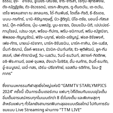
ธรรม, จุง- อาเชน, จูเนียร์-ปณชัย, ชาริ-ชาริสา, โชกุน-พุทธิพงษ์,
ดัง-ณัฎฐ์ฐชัย, ดิว-จิรวรรตน์, เดรก-สัตบุตร, ตู-ต้นตะวัน, เต-ตะวัน,
เตโช พรหมสาขา ณ สกลนคร, โต๋-ทินพันธ์, ไตเติ้ล-กีรติ, ธี-ธีรเดช,
นนน-กรภัทร์, นานิ-หิรัญกฤษฎิ์, นิว-ฐิติภูมิ, นีโอ-ตรัย, บอนนี่-ภัสรส
รณ์, บุ๊ค-กษิดิ์เดช, บุ๋น-นพณัฐ, บูม-ธราธร, ป๋อมแป๋ม-นิติ, เปปเปอร์-
ภานุโรจน์, เปรม-วรุศ, พร้อม-ทีปกร, พรีม-ชนิกานต์, พรีม-ณัฐณิชา,
พิพลอย-กัญญรัตน์, ฟรัง-นรุทธ์, ฟอร์ด-อรัญญ์, ฟอส-จิรัชพงศ์,
เฟย-ภัทร, มายเม่-ณิชาภา, มาร์ค-จิรันธนิน, มาร์ค-ภาคิน, มิค-เมธัส,
มิ้นท์-ธิฌาน์, มิ้ลค์-พรรษา, มิวนิค-นันท์นภัส, ริว-พุติพัฒน์, ลูค-ภีม
สรรค์, เลิฟ-ภัทรานิษฐ์, วิน-เมธวิน, วินนี่-ธนวินท์, สตางค์-กิตติภพ,
อชิ-พีระกานต์, ออฟ-จุมพล, อังเปา-โอชิริส, อั๋น-ณภัทร, อินดี้-ธนทัต,
อู๋-ธนบูรณ์, เอมี่-ทสร, เอิร์น-ปรียาภัทย์, แอสตัน-รติภัทร, โอม-ฐิ
ภากร”
ซึ่งงานมหกรรมกีฬาสุดยิ่งใหญ่แห่งปี “GMMTV STARLYMPICS
2024” ครั้งนี้ เป็นการเอ็นเตอร์เทน แฟนๆ ให้ได้ชมกันแบบจุใจเต็ม
อิ่มเต็มอารมณ์ครบทุกโมเมนต์กว่า 8 ชั่วโมงเต็ม และพิเศษสุดๆ
สำหรับแฟนๆ ทั่วโลกยังสามารถฟินทะลุจอแบบเรียลไทม์ ไปกับการรับ
ชมแบบ Live Streaming ผ่านทาง “TTM LIVE”