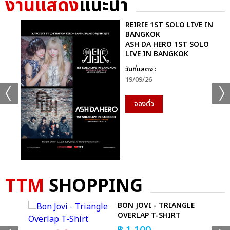
งานแสดง
แนะนำ
GMMTV STARLYMPICS 2024 ได้แก่ทีม “Shadow Eagle” และ
สุดท้ายกีฬา “ฟุตซอล” ทีมที่ได้เหรียญเงิน ได้แก่ทีม “Lightning
REIRIE 1ST SOLO LIVE IN
Cheetah” และทีมที่ชนะเหรียญทองพร้อมรับถ้วยรางวัล กีฬาฟุตซอล
BANGKOK
ASH DA HERO 1ST SOLO
GMMTV STARLYMPICS 2024 ได้แก่ทีม “Shadow Eagle”
LIVE IN BANGKOK
วันที่แสดง :
จากนั้นเข้าสู่ช่วง Star Concert ความบันเทิงจากโชว์สุดยิ่งใหญ่จัด
19/09/26
เต็มแสงสีเสียงกระหึ่ม ด้วยโชว์เปิด เวทีพาร์ทแรก ที่แฟนๆ กรี๊ดกันสุด
เสียงกับเพลง “แรงอีกนิด (Sadistic)” ซิงเกิลเดบิวต์สุดเซ็กซี่จาก 4
จองตั๋ว
หนุ่มมากความสามารถ “จุง-อู๋-แซนต้า-ปอนด์” จาก “PROJECT
JASP.ER” (โปรเจกต์ แจสเปอร์) โชว์พลังเสียงและ Performance สุด
เป๊ะ ส่งต่อแบบไม่พักหายใจกับเมดเล่ย์ 5 เพลงรวด “แอบรักไม่ทำให้
ใครตาย (No Worries) มุก-อ้าย-เอมี่, โลกเอียง (Tilt) ตู-พรีม-นนน,
Who Am I ดิว, เก็บความรู้สึกเก่ง (Invisible Tear) ฟอร์ด-หลุยส์-
ฟลุ๊ค ณัฐนนท์, ไม่ทิ้งกัน สกาย-นานิ” ที่เรียกเสียงกรี๊ดจากแฟนๆ
TTM
SHOPPING
สนั่นฮอลล์
BON JOVI - TRIANGLE
พาร์ทที่สองกับโชว์ชุดใหญ่เต็มอิ่มจุกๆ กับศิลปินคู่จิ้นสุดฮอตที่กอดคอ
ED
OVERLAP T-SHIRT
กันมาแบบครบทุกโมเมนต์ครบ ทุกอารมณ์ “พลูโต น้ำตาล-ฟิล์ม,