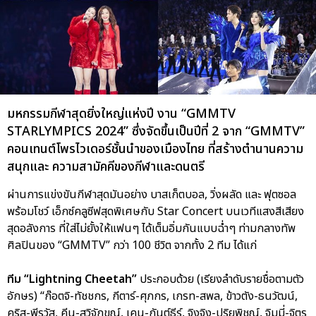
มหกรรมกีฬาสุดยิ่งใหญ่แห่งปี งาน “GMMTV
STARLYMPICS 2024” ซึ่งจัดขึ้นเป็นปีที่ 2 จาก “GMMTV”
คอนเทนต์โพรไวเดอร์ชั้นนำของเมืองไทย ที่สร้างตำนานความ
สนุกและ ความสามัคคีของกีฬาและดนตรี
ผ่านการแข่งขันกีฬาสุดมันอย่าง บาสเก็ตบอล, วิ่งผลัด และ ฟุตซอล
พร้อมโชว์ เอ็กซ์คลูซีฟสุดพิเศษกับ Star Concert บนเวทีแสงสีเสียง
สุดอลังการ ที่ใส่ไม่ยั้งให้แฟนๆ ได้เต็มอิ่มกันแบบฉ่ำๆ ท่ามกลางทัพ
ศิลปินของ “GMMTV” กว่า 100 ชีวิต จากทั้ง 2 ทีม ได้แก่
ทีม “Lightning Cheetah”
ประกอบด้วย (เรียงลำดับรายชื่อตามตัว
อักษร) “ก๊อตจิ-ทัชชกร, กีตาร์-ศุภกร, เกรท-สพล, ข้าวตัง-ธนวัฒน์,
คริส-พีรวัส, คีน-สุวิจักขณ์, เคน-กันต์ธีร์, จิงจิง-ปริยพิชญ์, จิมมี่-จิตร