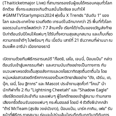
(Thaiticketmajor Live) ที่สามารถรองรับผู้ชมได้ครอบคลุมทั่วโลก
อีกด้วย ซึ่งกระแสแรงเกินต้านสนั่นโซเชียล จนทำให้
#GMMTVStarlympics2024 พุ่งขึ้น X Trends “อันดับ 1” ของ
โลก และประเทศไทย รวมถึงติด เทรนด์ในอีกมากกว่า 25 พื้นที่ทั่วโลก
ยอดรวมในการโพสต์กว่า 7.7 ล้านครั้ง เรียกได้ว่าเป็นของขวัญส่งท้าย
ปีเก่าต้อนรับปีใหม่ให้แฟนๆ ได้รับทั้งความสุขสนุกสนาน และเก็บเกี่ยว
ความทรงจำดีๆ ไปพร้อมๆ กัน เมื่อวัน เสาร์ที่ 21 ธันวาคมที่ผ่านมา ณ
อิมแพ็ค อารีน่า เมืองทองธานี
เปิดงานด้วยทีมพิธีกรอารมณ์ดี “ก๊อตจิ, เลโอ, เจนนี่, ป๋อมแป๋ม” กล่าว
ต้อนรับเข้าสู่มหกรรมกีฬา และความบันเทิงอย่างเป็นทางการ กับ
ขบวนพาเหรดจัดเต็มสุดอลังการและวงโยธวาทิตสุดตื่นตาตื่นใจ โดย
หนุ่มหล่อสาวสวยดีกรีคฑากรของรั้วมหาวิทยาลัยอย่าง “ดัง, เอิร์น, เต,
บุ๊ค, เจมี่, โอม ฐิภากร” และ Mascot ประจำงานสุดคิ้วท์ “โคเม่” นำ
นักกีฬาทั้ง 2 ทีม “Lightning Cheetah” และ “Shadow Eagle”
เชียร์ลีดเดอร์ประจำทีม และแฟนๆ ผู้โชคดีทยอยเข้าสู่สนาม ท่ามกลาง
เสียงกรี๊ดต้อนรับของแฟนๆ กระหึ่มฮอลล์ โดยมี 4 ตัวตึงฝีปากกล้า
“ต้าร์ Mr.Team (สุรชัย วงษ์บัวขาว), ป๋อมแป๋ม, มาร์ค ภาคิน, เฟย” รับ
หน้าที่พิธีกร ภาคสนาม ก่อนจะไปร่วมลุ้นใจระทึกกันทุกวินาทีกับการ