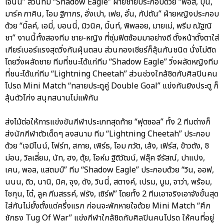
เจนนี่” ส่วนทีม “Shadow Eagle” ฝ่ายชายประกอบด้วย “ฟอส, บุ๋น,
มาร์ค ภาคิน, โอม ฐิภากร, อั่งเปา, เฟย, อั๋น, กัปตัน” ฝ่ายหญิงประกอบ
ด้วย “มิ้ลค์, เอมี่, บอนนี่, มิวนิค, มิ้นท์, พิพลอย, มายเม่, พรีม ณัฐณิ
ชา” งานนี้ทั้งสองทีม ชาย-หญิง ที่ซุ่มฟิตซ้อมมาอย่างดี ตั้งหน้าตั้งตาใส่
เกียร์เบอร์แรงสุดวิ่งกันฝุ่นตลบ ส่วนกองเชียร์ก็ลุ้นกันชนิด นั่งไม่ติด
โดยวิ่งผลัดชาย ทีมที่ชนะได้แก่ทีม “Shadow Eagle” วิ่งผลัดหญิงทีม
ที่ชนะได้แก่ทีม “Lightning Cheetah” ส่วนช่วงใกล้ชิดกับศิลปินคน
โปรด Mini Match “ทลายประตูคู่ Double Goal” แข่งกันยิงประตู ก็
ลุ้นตัวโก่ง สนุกสนานไม่แพ้กัน
ส่งไม้ต่อให้การแข่งขันกีฬาประเภทสุดท้าย “ฟุตซอล” ทั้ง 2 ทีมต่างก็
ส่งนักกีฬาตัวเด็ดๆ ลงสนาม ทีม “Lightning Cheetah” ประกอบ
ด้วย “เจมีไนน์, โฟร์ท, สกาย, เพิร์ธ, โอม ภวัต, เล้ง, เฟิร์ส, ข้าวตัง, ชิ
ม่อน, วิลเลี่ยม, นัท, ฮง, ตุ้ย, โอห์ม ฐิติวัฒน์, ฟลุ๊ค จีรัสณ์, ปาแปง,
เคน, พอล, แสตมป์” ทีม “Shadow Eagle” ประกอบด้วย “วิน, ออฟ,
นนน, ดิว, นานิ, มิค, จุง, ดัง, วินนี่, สตางค์, เปรม, บูม, จาว่า, พร้อม,
โชกุน, โต๋, ลูค ภีมสรรค์, ฟรัง, เซิร์ฟ” โดยทั้ง 2 ทีมเอาจริงเอาจังขั้นสุด
ใส่กันไม่ยั้งตั้งแต่ครึ่งแรก ก่อนจะพักหายใจด้วย Mini Match “ศึก
ชักธง Tug Of War” แข่งกีฬาใกล้ชิดกับศิลปินคนโปรด ให้คนที่อยู่