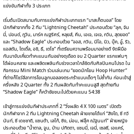
แข่งขันกีฬาทั้ง 3 ประเภท
เริ่มต้นเปิดสนามกับการแข่งกีฬาประเภทแรก “บาสเก็ตบอล” โดย
นักกีฬาจากทั้ง 2 ทีม “Lightning Cheetah” ประกอบด้วย “ลุค, จิม
มี่, ปอนด์, ภูวิน, มาร์ค ณฐริศร์, หลุยส์, คีน, เอเจ, เจเจ, ภวิน, สุดยอด”
และ “Shadow Eagle” ประกอบด้วย “จอส, กวิน, นีโอ, นิว, บุ๊ค, อู๋, ริว,
แอสตัน, ไตเติ้ล, อชิ, ธี, เตโช” ที่เตรียมความพร้อมมาอย่างดี งัดฝีมือ
กันมาขับเคี่ยวทำคะแนนกันอย่างดุเดือด จบ 2 Quarter แรกแฟนๆ
ได้ผ่อนคลาย และเพลิดเพลินกับช่วงเวลาใกล้ชิดกับศิลปินคนโปรด ใน
กิจกรรม Mini Match ร่วมเล่นเกม “ยอดนักโยน Hoop Hunter”
ที่ต่างก็โชว์ลีลาการโยนลูกบอลลงตระกร้าแบบเด็ดๆ ไม่ซ้ำกัน ก่อนเข้าสู่
ครึ่งหลัง 2 Quarter ทั้ง 2 ทีมผลัดกันทำคะแนนสูสี สุดท้ายทีม
“Shadow Eagle” ก็คว้าชัยชนะไปด้วยคะแนน 54:38
เข้าสู่การแข่งขันกีฬาประเภทที่ 2 “วิ่งผลัด 4 X 100 เมตร” เปิดตัว
นักกีฬาจาก 2 ทีม Lightning Cheetah ฝ่ายชายได้แก่ “สิงโต, ซี ทวิ
นันท์, ซี เดชชาติ, แซนต้า, เลโก้, ซิง, ม่อน, ฟลุ๊ค ณัฐนนท์” ฝ่ายหญิง
ประกอบด้วย “น้ำตาล, จูน, ป่าน ปทิตตา, แซมมี่, เจมี่, เซลซี, เอแคร์,