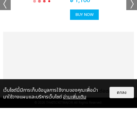
฿
1,100
ช็อตฟีล มิ้ลค์-เลิฟ, แค่ที่แกง ซี เดชชาติ-คีน, Sweet but Naughty
จอส-กวิน, ไม่ใช่บังเอิญ วิลเลี่ยม-เอส, จะไม่บอกใครละกันว่าเธอชอบ
BUY NOW
ฉันก่อน (Secret) มาร์ค ภาคิน-โอม ฐิภากร, แอบเพื่อน มาร์ค-ปูน,
หมดมุก อู๋-บูม, PWB (Fan With Benefit) เกรท-อิน, รักพา โอม-
เล้ง, ไม่รู้ว่ามันเรียกรักหรือเปล่า จูเนียร์-มาร์ค จิรันธนิน, แค่เธอ
เท่านั้น เพิร์ธ-แซนต้า, ขั้วตรงข้าม วินนี่-สตางค์, ผู้ร้ายปากแข็ง ฟอส-
บุ๊ค, สะมะกึ๊ก สะมะกั๊ก เอิร์ท-มิกซ์, Destroy Love เฟิร์ส-ข้าวตัง, รัก
แรงทะลุนรก (Fast Love) จุง-ดัง, กว่าจะรักกันขนาดนี้ บุ๋น-เปรม,
Love is You จิมมี่-ซี, แค่ในวันนั้น ปอนด์-ภูวินทร์, เหนื่อยหน่อยนะ-
ไหล่เธอ เจมีไนน์-โฟร์ท” เรียกว่าเคมีเคใจเข้ากันสุดๆ จนแฟนๆ ฟูลฟิล
ขั้นสุด
ส่งต่อเวทีให้พาร์ทที่สามจากคู่ฮอตสุดฮิตตลอดกาลที่แฟนๆ เรียกร้อง
เว็บไซต์นี้มีการเก็บข้อมูลการใช้งานของคุณเพื่อนำ
เกี่ยวกับเรา
ติดต่อลงโฆษณา
ติดต่อเรา
ตกลง
อยากให้รวมตัวกันมากที่สุด “ข้างๆ ยังว่าง ออฟ-กัน, ถ้าเธอได้ยิน เต-
มาใช้วางแผนและบริหารเว็บไซต์
อ่านเพิ่มเติม
นิว, เสียงจากสายตา คริส-สิงโต” จากนั้นเข้าสู่พาร์ทที่ 4 รวมศิลปิน
© 2026
THAITICKETMAJOR
All Rights Reserved.
คุณภาพเบอร์แรงกับความมันส์เกินต้านจัดเต็มให้แฟนๆ ได้อินทั้ง
โหมดซึ้งและสนุกไปพร้อมกัน กับเพลง “โฮ่ง วิลเลี่ยม-เลโก้-นัท-ฮง-
แกลเลอรี
แนะนำ
ตุ้ย LYKN, เทคะแนน แซงต์-เชลซี-เอแคร์-พรีม-ชาริ-เจ้าหญิง
Rookies, วันเกิดเธอ ภูวินทร์, Secret เพิร์ธ, ทำไมต้องเป็นฉัน (Why