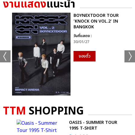
งานแสดง
แนะนำ
GMMTV STARLYMPICS 2024 ได้แก่ทีม “Shadow Eagle” และ
สุดท้ายกีฬา “ฟุตซอล” ทีมที่ได้เหรียญเงิน ได้แก่ทีม “Lightning
BOYNEXTDOOR TOUR
Cheetah” และทีมที่ชนะเหรียญทองพร้อมรับถ้วยรางวัล กีฬาฟุตซอล
'KNOCK ON VOL.2' IN
BANGKOK
GMMTV STARLYMPICS 2024 ได้แก่ทีม “Shadow Eagle”
วันที่แสดง :
จากนั้นเข้าสู่ช่วง Star Concert ความบันเทิงจากโชว์สุดยิ่งใหญ่จัด
30/01/27
เต็มแสงสีเสียงกระหึ่ม ด้วยโชว์เปิด เวทีพาร์ทแรก ที่แฟนๆ กรี๊ดกันสุด
เสียงกับเพลง “แรงอีกนิด (Sadistic)” ซิงเกิลเดบิวต์สุดเซ็กซี่จาก 4
จองตั๋ว
หนุ่มมากความสามารถ “จุง-อู๋-แซนต้า-ปอนด์” จาก “PROJECT
JASP.ER” (โปรเจกต์ แจสเปอร์) โชว์พลังเสียงและ Performance สุด
เป๊ะ ส่งต่อแบบไม่พักหายใจกับเมดเล่ย์ 5 เพลงรวด “แอบรักไม่ทำให้
ใครตาย (No Worries) มุก-อ้าย-เอมี่, โลกเอียง (Tilt) ตู-พรีม-นนน,
Who Am I ดิว, เก็บความรู้สึกเก่ง (Invisible Tear) ฟอร์ด-หลุยส์-
ฟลุ๊ค ณัฐนนท์, ไม่ทิ้งกัน สกาย-นานิ” ที่เรียกเสียงกรี๊ดจากแฟนๆ
TTM
SHOPPING
สนั่นฮอลล์
พาร์ทที่สองกับโชว์ชุดใหญ่เต็มอิ่มจุกๆ กับศิลปินคู่จิ้นสุดฮอตที่กอดคอ
OASIS - SUMMER TOUR
1995 T-SHIRT
กันมาแบบครบทุกโมเมนต์ครบ ทุกอารมณ์ “พลูโต น้ำตาล-ฟิล์ม,