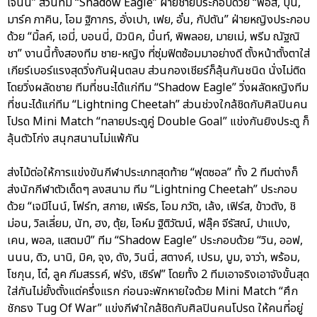
เจนนี่” ส่วนทีม “Shadow Eagle” ฝ่ายชายประกอบด้วย “ฟอส, บุ๋น,
มาร์ค ภาคิน, โอม ฐิภากร, อั่งเปา, เฟย, อั๋น, กัปตัน” ฝ่ายหญิงประกอบ
ด้วย “มิ้ลค์, เอมี่, บอนนี่, มิวนิค, มิ้นท์, พิพลอย, มายเม่, พรีม ณัฐณิ
ชา” งานนี้ทั้งสองทีม ชาย-หญิง ที่ซุ่มฟิตซ้อมมาอย่างดี ตั้งหน้าตั้งตาใส่
เกียร์เบอร์แรงสุดวิ่งกันฝุ่นตลบ ส่วนกองเชียร์ก็ลุ้นกันชนิด นั่งไม่ติด
โดยวิ่งผลัดชาย ทีมที่ชนะได้แก่ทีม “Shadow Eagle” วิ่งผลัดหญิงทีม
ที่ชนะได้แก่ทีม “Lightning Cheetah” ส่วนช่วงใกล้ชิดกับศิลปินคน
โปรด Mini Match “ทลายประตูคู่ Double Goal” แข่งกันยิงประตู ก็
ลุ้นตัวโก่ง สนุกสนานไม่แพ้กัน
ส่งไม้ต่อให้การแข่งขันกีฬาประเภทสุดท้าย “ฟุตซอล” ทั้ง 2 ทีมต่างก็
ส่งนักกีฬาตัวเด็ดๆ ลงสนาม ทีม “Lightning Cheetah” ประกอบ
ด้วย “เจมีไนน์, โฟร์ท, สกาย, เพิร์ธ, โอม ภวัต, เล้ง, เฟิร์ส, ข้าวตัง, ชิ
ม่อน, วิลเลี่ยม, นัท, ฮง, ตุ้ย, โอห์ม ฐิติวัฒน์, ฟลุ๊ค จีรัสณ์, ปาแปง,
เคน, พอล, แสตมป์” ทีม “Shadow Eagle” ประกอบด้วย “วิน, ออฟ,
นนน, ดิว, นานิ, มิค, จุง, ดัง, วินนี่, สตางค์, เปรม, บูม, จาว่า, พร้อม,
โชกุน, โต๋, ลูค ภีมสรรค์, ฟรัง, เซิร์ฟ” โดยทั้ง 2 ทีมเอาจริงเอาจังขั้นสุด
ใส่กันไม่ยั้งตั้งแต่ครึ่งแรก ก่อนจะพักหายใจด้วย Mini Match “ศึก
ชักธง Tug Of War” แข่งกีฬาใกล้ชิดกับศิลปินคนโปรด ให้คนที่อยู่