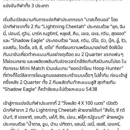
แข่งขันกีฬาทั้ง 3 ประเภท
เริ่มต้นเปิดสนามกับการแข่งกีฬาประเภทแรก “บาสเก็ตบอล” โดย
นักกีฬาจากทั้ง 2 ทีม “Lightning Cheetah” ประกอบด้วย “ลุค, จิม
มี่, ปอนด์, ภูวิน, มาร์ค ณฐริศร์, หลุยส์, คีน, เอเจ, เจเจ, ภวิน, สุดยอด”
และ “Shadow Eagle” ประกอบด้วย “จอส, กวิน, นีโอ, นิว, บุ๊ค, อู๋, ริว,
แอสตัน, ไตเติ้ล, อชิ, ธี, เตโช” ที่เตรียมความพร้อมมาอย่างดี งัดฝีมือ
กันมาขับเคี่ยวทำคะแนนกันอย่างดุเดือด จบ 2 Quarter แรกแฟนๆ
ได้ผ่อนคลาย และเพลิดเพลินกับช่วงเวลาใกล้ชิดกับศิลปินคนโปรด ใน
กิจกรรม Mini Match ร่วมเล่นเกม “ยอดนักโยน Hoop Hunter”
ที่ต่างก็โชว์ลีลาการโยนลูกบอลลงตระกร้าแบบเด็ดๆ ไม่ซ้ำกัน ก่อนเข้าสู่
ครึ่งหลัง 2 Quarter ทั้ง 2 ทีมผลัดกันทำคะแนนสูสี สุดท้ายทีม
“Shadow Eagle” ก็คว้าชัยชนะไปด้วยคะแนน 54:38
เข้าสู่การแข่งขันกีฬาประเภทที่ 2 “วิ่งผลัด 4 X 100 เมตร” เปิดตัว
นักกีฬาจาก 2 ทีม Lightning Cheetah ฝ่ายชายได้แก่ “สิงโต, ซี ทวิ
นันท์, ซี เดชชาติ, แซนต้า, เลโก้, ซิง, ม่อน, ฟลุ๊ค ณัฐนนท์” ฝ่ายหญิง
ประกอบด้วย “น้ำตาล, จูน, ป่าน ปทิตตา, แซมมี่, เจมี่, เซลซี, เอแคร์,