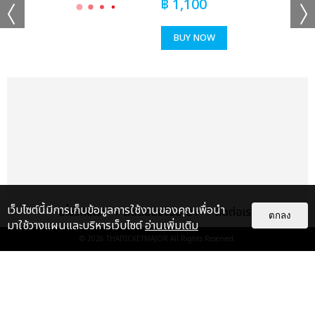
ช็อตฟีล มิ้ลค์-เลิฟ, แค่ที่แกง ซี เดชชาติ-คีน, Sweet but Naughty
฿
1,100
จอส-กวิน, ไม่ใช่บังเอิญ วิลเลี่ยม-เอส, จะไม่บอกใครละกันว่าเธอชอบ
ฉันก่อน (Secret) มาร์ค ภาคิน-โอม ฐิภากร, แอบเพื่อน มาร์ค-ปูน,
BUY NOW
หมดมุก อู๋-บูม, PWB (Fan With Benefit) เกรท-อิน, รักพา โอม-
เล้ง, ไม่รู้ว่ามันเรียกรักหรือเปล่า จูเนียร์-มาร์ค จิรันธนิน, แค่เธอ
เท่านั้น เพิร์ธ-แซนต้า, ขั้วตรงข้าม วินนี่-สตางค์, ผู้ร้ายปากแข็ง ฟอส-
บุ๊ค, สะมะกึ๊ก สะมะกั๊ก เอิร์ท-มิกซ์, Destroy Love เฟิร์ส-ข้าวตัง, รัก
แรงทะลุนรก (Fast Love) จุง-ดัง, กว่าจะรักกันขนาดนี้ บุ๋น-เปรม,
Love is You จิมมี่-ซี, แค่ในวันนั้น ปอนด์-ภูวินทร์, เหนื่อยหน่อยนะ-
ไหล่เธอ เจมีไนน์-โฟร์ท” เรียกว่าเคมีเคใจเข้ากันสุดๆ จนแฟนๆ ฟูลฟิล
ขั้นสุด
ส่งต่อเวทีให้พาร์ทที่สามจากคู่ฮอตสุดฮิตตลอดกาลที่แฟนๆ เรียกร้อง
เว็บไซต์นี้มีการเก็บข้อมูลการใช้งานของคุณเพื่อนำ
เกี่ยวกับเรา
ติดต่อลงโฆษณา
ติดต่อเรา
ตกลง
อยากให้รวมตัวกันมากที่สุด “ข้างๆ ยังว่าง ออฟ-กัน, ถ้าเธอได้ยิน เต-
มาใช้วางแผนและบริหารเว็บไซต์
อ่านเพิ่มเติม
นิว, เสียงจากสายตา คริส-สิงโต” จากนั้นเข้าสู่พาร์ทที่ 4 รวมศิลปิน
© 2026
THAITICKETMAJOR
All Rights Reserved.
คุณภาพเบอร์แรงกับความมันส์เกินต้านจัดเต็มให้แฟนๆ ได้อินทั้ง
โหมดซึ้งและสนุกไปพร้อมกัน กับเพลง “โฮ่ง วิลเลี่ยม-เลโก้-นัท-ฮง-
ตุ้ย LYKN, เทคะแนน แซงต์-เชลซี-เอแคร์-พรีม-ชาริ-เจ้าหญิง
แกลเลอรี
แนะนำ
Rookies, วันเกิดเธอ ภูวินทร์, Secret เพิร์ธ, ทำไมต้องเป็นฉัน (Why