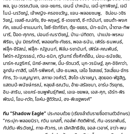
พล, จูน-วรรณวิมล, เจเจ-ชยกร, เจนนี่ ปาหนัน, เจมี่-จุฑาพิชญ์, เจมี
ไนน์-นรวิชญ์, เจ้าหญิง-ครองขวัญ, แจน-พลอยชมพู, ชิม่อน-วชิร
วิชญ์, เชลซี-ณปภัช, ซิง-หฤษฎ์, ซี-เดชชาติ, ซี-ทวินันท์, แซนต้า-พงศ
ภัค, แซมมี่-ซาแมนท่า, ไซซี-รัตท์ริชา, ตุ้ย-ชยธร, นัท-ธนัท, น้ำตาล-ทิพ
นารี, ป๊อด-ศุภกร, ปอนด์-ณราวิชญ์, ป่าน-ปทิตตา, ปาแปง-พรหม
พิริยะ, ปูน มิตรภักดี, พลอยภัช-ภัชธร, พอล-ธนัน, เพิร์ธ-ธนพนธ์,
ฟลุ๊ค-จีรัสณ์, ฟลุ๊ค- ณัฐนนท์, ฟิล์ม-รชานันท์, เฟิร์ส-คณพันธ์,
โฟร์ท-ณัฐวรรธน์, ภวิน-ธนิก, ภูวินทร์ ตั้งศักดิ์ยืน, ม่อน-ธนัชชัย,
มาร์ค-ณฐริศร์, มิกซ์-สหภาพ, มิ้ม-รัตนวดี, มุก-วรนิษฐ์, ลุค-อิชิคาว่า,
ลูกจัน-ภาสิดี, เลโก้-รพีพงศ์, เล้ง-ธนพล, เลโอ โซสเซย์, วิลเลี่ยม-จักร
ภัทร, วิว-เบญญาภา, สกาย-วงศ์รวี, สิงโต-ปราชญา, สุดยอด-พัฐสิฏ,
แสตมป์-พนัชษ์กรณ์, หลุยส์-ธณวิน, อ้าย-สรัลชนา, อาร์ม-วีรยุทธ,
อิน-สาริน, เอแคร์-ชมพูพันธุ์ทิพย์, เอเจ-ชยพล, เอส-ศุภ, เอิร์ท-พิร
พัฒน์, โอม-ภวัต, โอห์ม-ฐิติวัฒน์, ฮง-พิเชฐพงศ์”
ทีม “Shadow Eagle”
ประกอบด้วย (เรียงลำดับรายชื่อตามตัวอักษร)
“กระปุก-พลอยนิรา, กวิน แคสกี้, กอล์ฟ-กิตติพัทธ์, กัน-อรรถพันธ์,
กัปตัน-พีระวิชญ์, กาย-ศิวกร, เค เลิศสิทธิชัย, จอส-เวอาห์, จาว่า-พบ