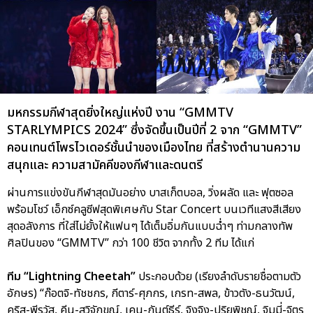
มหกรรมกีฬาสุดยิ่งใหญ่แห่งปี งาน “GMMTV
STARLYMPICS 2024” ซึ่งจัดขึ้นเป็นปีที่ 2 จาก “GMMTV”
คอนเทนต์โพรไวเดอร์ชั้นนำของเมืองไทย ที่สร้างตำนานความ
สนุกและ ความสามัคคีของกีฬาและดนตรี
ผ่านการแข่งขันกีฬาสุดมันอย่าง บาสเก็ตบอล, วิ่งผลัด และ ฟุตซอล
พร้อมโชว์ เอ็กซ์คลูซีฟสุดพิเศษกับ Star Concert บนเวทีแสงสีเสียง
สุดอลังการ ที่ใส่ไม่ยั้งให้แฟนๆ ได้เต็มอิ่มกันแบบฉ่ำๆ ท่ามกลางทัพ
ศิลปินของ “GMMTV” กว่า 100 ชีวิต จากทั้ง 2 ทีม ได้แก่
ทีม “Lightning Cheetah”
ประกอบด้วย (เรียงลำดับรายชื่อตามตัว
อักษร) “ก๊อตจิ-ทัชชกร, กีตาร์-ศุภกร, เกรท-สพล, ข้าวตัง-ธนวัฒน์,
คริส-พีรวัส, คีน-สุวิจักขณ์, เคน-กันต์ธีร์, จิงจิง-ปริยพิชญ์, จิมมี่-จิตร