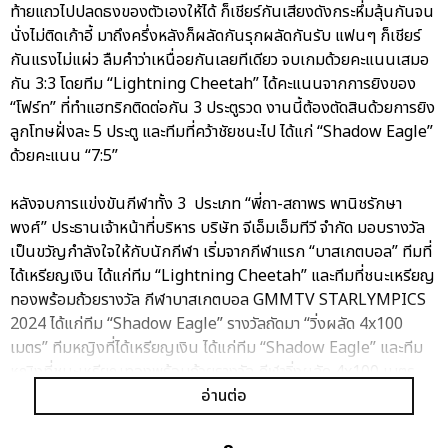
ท้ายแถวไปปลดธงของตัวเองให้ได้ ก็เชียร์กันเสียงดังกระหึ่มลุ้นกันจน
นั่งไม่ติดเก้าอี้ มาถึงครึ่งหลังก็ผลัดกันรุกผลัดกันรับ แฟนๆ ก็เชียร์
กันแรงไม่แผ่ว ลืมคำว่าเหนื่อยกันเลยทีเดียว จบเกมด้วยคะแนนเสมอ
กัน 3:3 โดยทีม “Lightning Cheetah” ได้คะแนนจากการยิงของ
“โฟร์ท” ที่ทำแฮทริกติดต่อกัน 3 ประตูรวด งานนี้ต้องตัดสินด้วยการยิง
ลูกโทษฝั่งละ 5 ประตู และทีมที่คว้าชัยชนะไป ได้แก่ “Shadow Eagle”
ด้วยคะแนน “7:5”
หลังจบการแข่งขันกีฬาทั้ง 3 ประเภท “พี่ถา-สถาพร พานิชรักษา
พงศ์” ประธานเจ้าหน้าที่บริหาร บริษัท จีเอ็มเอ็มทีวี จำกัด มอบรางวัล
เป็นขวัญกำลังใจให้กับนักกีฬา เริ่มจากกีฬาแรก “บาสเกตบอล” ทีมที่
ได้เหรียญเงิน ได้แก่ทีม “Lightning Cheetah” และทีมที่ชนะเหรียญ
ทองพร้อมถ้วยรางวัล กีฬาบาสเกตบอล GMMTV STARLYMPICS
2024 ได้แก่ทีม “Shadow Eagle” รางวัลถัดมา “วิ่งผลัด 4x100
เมตร” ทีมหญิงที่ได้เหรียญเงิน ได้แก่ทีม “Shadow Eagle” และทีม
หญิงที่ชนะเหรียญทองพร้อมถ้วยรางวัล กีฬาวิ่งผลัด 4x100 เมตร
GMMTV STARLYMPICS 2024 ได้แก่ทีม “Lightning Cheetah”
อ่านต่อ
ส่วนทีมชายที่ได้เหรียญเงิน ได้แก่ทีม “Lightning Cheetah” และทีม
ชายที่ชนะเหรียญทองพร้อมถ้วยรางวัล กีฬาวิ่งผลัด 4x100 เมตร