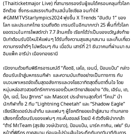
(Thaiticketmajor Live) ที่สามารถรองรับผู้ชมได้ครอบคลุมทั่วโลก
อีกด้วย ซึ่งกระแสแรงเกินต้านสนั่นโซเชียล จนทำให้
#GMMTVStarlympics2024 พุ่งขึ้น X Trends “อันดับ 1” ของ
โลก และประเทศไทย รวมถึงติด เทรนด์ในอีกมากกว่า 25 พื้นที่ทั่วโลก
ยอดรวมในการโพสต์กว่า 7.7 ล้านครั้ง เรียกได้ว่าเป็นของขวัญส่งท้าย
ปีเก่าต้อนรับปีใหม่ให้แฟนๆ ได้รับทั้งความสุขสนุกสนาน และเก็บเกี่ยว
ความทรงจำดีๆ ไปพร้อมๆ กัน เมื่อวัน เสาร์ที่ 21 ธันวาคมที่ผ่านมา ณ
อิมแพ็ค อารีน่า เมืองทองธานี
เปิดงานด้วยทีมพิธีกรอารมณ์ดี “ก๊อตจิ, เลโอ, เจนนี่, ป๋อมแป๋ม” กล่าว
ต้อนรับเข้าสู่มหกรรมกีฬา และความบันเทิงอย่างเป็นทางการ กับ
ขบวนพาเหรดจัดเต็มสุดอลังการและวงโยธวาทิตสุดตื่นตาตื่นใจ โดย
หนุ่มหล่อสาวสวยดีกรีคฑากรของรั้วมหาวิทยาลัยอย่าง “ดัง, เอิร์น, เต,
บุ๊ค, เจมี่, โอม ฐิภากร” และ Mascot ประจำงานสุดคิ้วท์ “โคเม่” นำ
นักกีฬาทั้ง 2 ทีม “Lightning Cheetah” และ “Shadow Eagle”
เชียร์ลีดเดอร์ประจำทีม และแฟนๆ ผู้โชคดีทยอยเข้าสู่สนาม ท่ามกลาง
เสียงกรี๊ดต้อนรับของแฟนๆ กระหึ่มฮอลล์ โดยมี 4 ตัวตึงฝีปากกล้า
“ต้าร์ Mr.Team (สุรชัย วงษ์บัวขาว), ป๋อมแป๋ม, มาร์ค ภาคิน, เฟย” รับ
หน้าที่พิธีกร ภาคสนาม ก่อนจะไปร่วมลุ้นใจระทึกกันทุกวินาทีกับการ