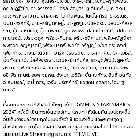
ธรรม, จุง- อาเชน, จูเนียร์-ปณชัย, ชาริ-ชาริสา, โชกุน-พุทธิพงษ์,
ดัง-ณัฎฐ์ฐชัย, ดิว-จิรวรรตน์, เดรก-สัตบุตร, ตู-ต้นตะวัน, เต-ตะวัน,
เตโช พรหมสาขา ณ สกลนคร, โต๋-ทินพันธ์, ไตเติ้ล-กีรติ, ธี-ธีรเดช,
นนน-กรภัทร์, นานิ-หิรัญกฤษฎิ์, นิว-ฐิติภูมิ, นีโอ-ตรัย, บอนนี่-ภัสรส
รณ์, บุ๊ค-กษิดิ์เดช, บุ๋น-นพณัฐ, บูม-ธราธร, ป๋อมแป๋ม-นิติ, เปปเปอร์-
ภานุโรจน์, เปรม-วรุศ, พร้อม-ทีปกร, พรีม-ชนิกานต์, พรีม-ณัฐณิชา,
พิพลอย-กัญญรัตน์, ฟรัง-นรุทธ์, ฟอร์ด-อรัญญ์, ฟอส-จิรัชพงศ์,
เฟย-ภัทร, มายเม่-ณิชาภา, มาร์ค-จิรันธนิน, มาร์ค-ภาคิน, มิค-เมธัส,
มิ้นท์-ธิฌาน์, มิ้ลค์-พรรษา, มิวนิค-นันท์นภัส, ริว-พุติพัฒน์, ลูค-ภีม
สรรค์, เลิฟ-ภัทรานิษฐ์, วิน-เมธวิน, วินนี่-ธนวินท์, สตางค์-กิตติภพ,
อชิ-พีระกานต์, ออฟ-จุมพล, อังเปา-โอชิริส, อั๋น-ณภัทร, อินดี้-ธนทัต,
อู๋-ธนบูรณ์, เอมี่-ทสร, เอิร์น-ปรียาภัทย์, แอสตัน-รติภัทร, โอม-ฐิ
ภากร”
ซึ่งงานมหกรรมกีฬาสุดยิ่งใหญ่แห่งปี “GMMTV STARLYMPICS
2024” ครั้งนี้ เป็นการเอ็นเตอร์เทน แฟนๆ ให้ได้ชมกันแบบจุใจเต็ม
อิ่มเต็มอารมณ์ครบทุกโมเมนต์กว่า 8 ชั่วโมงเต็ม และพิเศษสุดๆ
สำหรับแฟนๆ ทั่วโลกยังสามารถฟินทะลุจอแบบเรียลไทม์ ไปกับการรับ
ชมแบบ Live Streaming ผ่านทาง “TTM LIVE”