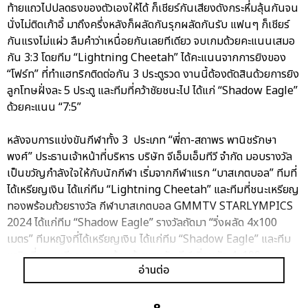
ท้ายแถวไปปลดธงของตัวเองให้ได้ ก็เชียร์กันเสียงดังกระหึ่มลุ้นกันจน
นั่งไม่ติดเก้าอี้ มาถึงครึ่งหลังก็ผลัดกันรุกผลัดกันรับ แฟนๆ ก็เชียร์
กันแรงไม่แผ่ว ลืมคำว่าเหนื่อยกันเลยทีเดียว จบเกมด้วยคะแนนเสมอ
กัน 3:3 โดยทีม “Lightning Cheetah” ได้คะแนนจากการยิงของ
“โฟร์ท” ที่ทำแฮทริกติดต่อกัน 3 ประตูรวด งานนี้ต้องตัดสินด้วยการยิง
ลูกโทษฝั่งละ 5 ประตู และทีมที่คว้าชัยชนะไป ได้แก่ “Shadow Eagle”
ด้วยคะแนน “7:5”
หลังจบการแข่งขันกีฬาทั้ง 3 ประเภท “พี่ถา-สถาพร พานิชรักษา
พงศ์” ประธานเจ้าหน้าที่บริหาร บริษัท จีเอ็มเอ็มทีวี จำกัด มอบรางวัล
เป็นขวัญกำลังใจให้กับนักกีฬา เริ่มจากกีฬาแรก “บาสเกตบอล” ทีมที่
ได้เหรียญเงิน ได้แก่ทีม “Lightning Cheetah” และทีมที่ชนะเหรียญ
ทองพร้อมถ้วยรางวัล กีฬาบาสเกตบอล GMMTV STARLYMPICS
2024 ได้แก่ทีม “Shadow Eagle” รางวัลถัดมา “วิ่งผลัด 4x100
เมตร” ทีมหญิงที่ได้เหรียญเงิน ได้แก่ทีม “Shadow Eagle” และทีม
หญิงที่ชนะเหรียญทองพร้อมถ้วยรางวัล กีฬาวิ่งผลัด 4x100 เมตร
อ่านต่อ
GMMTV STARLYMPICS 2024 ได้แก่ทีม “Lightning Cheetah”
ส่วนทีมชายที่ได้เหรียญเงิน ได้แก่ทีม “Lightning Cheetah” และทีม
ชายที่ชนะเหรียญทองพร้อมถ้วยรางวัล กีฬาวิ่งผลัด 4x100 เมตร