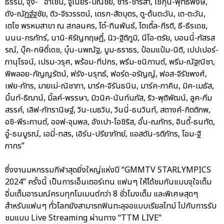
ธรรม, จุง- อาเชน, จูเนียร์-ปณชัย, ชาริ-ชาริสา, โชกุน-พุทธิพงษ์,
ดัง-ณัฎฐ์ฐชัย, ดิว-จิรวรรตน์, เดรก-สัตบุตร, ตู-ต้นตะวัน, เต-ตะวัน,
เตโช พรหมสาขา ณ สกลนคร, โต๋-ทินพันธ์, ไตเติ้ล-กีรติ, ธี-ธีรเดช,
นนน-กรภัทร์, นานิ-หิรัญกฤษฎิ์, นิว-ฐิติภูมิ, นีโอ-ตรัย, บอนนี่-ภัสรส
รณ์, บุ๊ค-กษิดิ์เดช, บุ๋น-นพณัฐ, บูม-ธราธร, ป๋อมแป๋ม-นิติ, เปปเปอร์-
ภานุโรจน์, เปรม-วรุศ, พร้อม-ทีปกร, พรีม-ชนิกานต์, พรีม-ณัฐณิชา,
พิพลอย-กัญญรัตน์, ฟรัง-นรุทธ์, ฟอร์ด-อรัญญ์, ฟอส-จิรัชพงศ์,
เฟย-ภัทร, มายเม่-ณิชาภา, มาร์ค-จิรันธนิน, มาร์ค-ภาคิน, มิค-เมธัส,
มิ้นท์-ธิฌาน์, มิ้ลค์-พรรษา, มิวนิค-นันท์นภัส, ริว-พุติพัฒน์, ลูค-ภีม
สรรค์, เลิฟ-ภัทรานิษฐ์, วิน-เมธวิน, วินนี่-ธนวินท์, สตางค์-กิตติภพ,
อชิ-พีระกานต์, ออฟ-จุมพล, อังเปา-โอชิริส, อั๋น-ณภัทร, อินดี้-ธนทัต,
อู๋-ธนบูรณ์, เอมี่-ทสร, เอิร์น-ปรียาภัทย์, แอสตัน-รติภัทร, โอม-ฐิ
ภากร”
ซึ่งงานมหกรรมกีฬาสุดยิ่งใหญ่แห่งปี “GMMTV STARLYMPICS
2024” ครั้งนี้ เป็นการเอ็นเตอร์เทน แฟนๆ ให้ได้ชมกันแบบจุใจเต็ม
อิ่มเต็มอารมณ์ครบทุกโมเมนต์กว่า 8 ชั่วโมงเต็ม และพิเศษสุดๆ
สำหรับแฟนๆ ทั่วโลกยังสามารถฟินทะลุจอแบบเรียลไทม์ ไปกับการรับ
ชมแบบ Live Streaming ผ่านทาง “TTM LIVE”