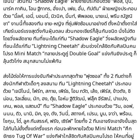
เจนนี่” ส่วนทีม “Shadow Eagle” ฝ่ายชายประกอบด้วย “ฟอส, บุ๋น,
มาร์ค ภาคิน, โอม ฐิภากร, อั่งเปา, เฟย, อั๋น, กัปตัน” ฝ่ายหญิงประกอบ
ด้วย “มิ้ลค์, เอมี่, บอนนี่, มิวนิค, มิ้นท์, พิพลอย, มายเม่, พรีม ณัฐณิ
ชา” งานนี้ทั้งสองทีม ชาย-หญิง ที่ซุ่มฟิตซ้อมมาอย่างดี ตั้งหน้าตั้งตาใส่
เกียร์เบอร์แรงสุดวิ่งกันฝุ่นตลบ ส่วนกองเชียร์ก็ลุ้นกันชนิด นั่งไม่ติด
โดยวิ่งผลัดชาย ทีมที่ชนะได้แก่ทีม “Shadow Eagle” วิ่งผลัดหญิงทีม
ที่ชนะได้แก่ทีม “Lightning Cheetah” ส่วนช่วงใกล้ชิดกับศิลปินคน
โปรด Mini Match “ทลายประตูคู่ Double Goal” แข่งกันยิงประตู ก็
ลุ้นตัวโก่ง สนุกสนานไม่แพ้กัน
ส่งไม้ต่อให้การแข่งขันกีฬาประเภทสุดท้าย “ฟุตซอล” ทั้ง 2 ทีมต่างก็
ส่งนักกีฬาตัวเด็ดๆ ลงสนาม ทีม “Lightning Cheetah” ประกอบ
ด้วย “เจมีไนน์, โฟร์ท, สกาย, เพิร์ธ, โอม ภวัต, เล้ง, เฟิร์ส, ข้าวตัง, ชิ
ม่อน, วิลเลี่ยม, นัท, ฮง, ตุ้ย, โอห์ม ฐิติวัฒน์, ฟลุ๊ค จีรัสณ์, ปาแปง,
เคน, พอล, แสตมป์” ทีม “Shadow Eagle” ประกอบด้วย “วิน, ออฟ,
นนน, ดิว, นานิ, มิค, จุง, ดัง, วินนี่, สตางค์, เปรม, บูม, จาว่า, พร้อม,
โชกุน, โต๋, ลูค ภีมสรรค์, ฟรัง, เซิร์ฟ” โดยทั้ง 2 ทีมเอาจริงเอาจังขั้นสุด
ใส่กันไม่ยั้งตั้งแต่ครึ่งแรก ก่อนจะพักหายใจด้วย Mini Match “ศึก
ชักธง Tug Of War” แข่งกีฬาใกล้ชิดกับศิลปินคนโปรด ให้คนที่อยู่