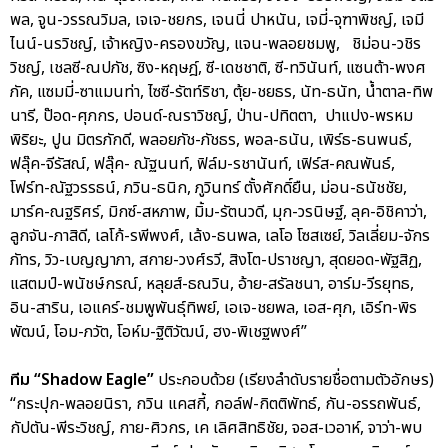
พล, จูน-วรรณวิมล, เจเจ-ชยกร, เจนนี่ ปาหนัน, เจมี่-จุฑาพิชญ์, เจมี
ไนน์-นรวิชญ์, เจ้าหญิง-ครองขวัญ, แจน-พลอยชมพู, ชิม่อน-วชิร
วิชญ์, เชลซี-ณปภัช, ซิง-หฤษฎ์, ซี-เดชชาติ, ซี-ทวินันท์, แซนต้า-พงศ
ภัค, แซมมี่-ซาแมนท่า, ไซซี-รัตท์ริชา, ตุ้ย-ชยธร, นัท-ธนัท, น้ำตาล-ทิพ
นารี, ป๊อด-ศุภกร, ปอนด์-ณราวิชญ์, ป่าน-ปทิตตา, ปาแปง-พรหม
พิริยะ, ปูน มิตรภักดี, พลอยภัช-ภัชธร, พอล-ธนัน, เพิร์ธ-ธนพนธ์,
ฟลุ๊ค-จีรัสณ์, ฟลุ๊ค- ณัฐนนท์, ฟิล์ม-รชานันท์, เฟิร์ส-คณพันธ์,
โฟร์ท-ณัฐวรรธน์, ภวิน-ธนิก, ภูวินทร์ ตั้งศักดิ์ยืน, ม่อน-ธนัชชัย,
มาร์ค-ณฐริศร์, มิกซ์-สหภาพ, มิ้ม-รัตนวดี, มุก-วรนิษฐ์, ลุค-อิชิคาว่า,
ลูกจัน-ภาสิดี, เลโก้-รพีพงศ์, เล้ง-ธนพล, เลโอ โซสเซย์, วิลเลี่ยม-จักร
ภัทร, วิว-เบญญาภา, สกาย-วงศ์รวี, สิงโต-ปราชญา, สุดยอด-พัฐสิฏ,
แสตมป์-พนัชษ์กรณ์, หลุยส์-ธณวิน, อ้าย-สรัลชนา, อาร์ม-วีรยุทธ,
อิน-สาริน, เอแคร์-ชมพูพันธุ์ทิพย์, เอเจ-ชยพล, เอส-ศุภ, เอิร์ท-พิร
พัฒน์, โอม-ภวัต, โอห์ม-ฐิติวัฒน์, ฮง-พิเชฐพงศ์”
ทีม “Shadow Eagle”
ประกอบด้วย (เรียงลำดับรายชื่อตามตัวอักษร)
“กระปุก-พลอยนิรา, กวิน แคสกี้, กอล์ฟ-กิตติพัทธ์, กัน-อรรถพันธ์,
กัปตัน-พีระวิชญ์, กาย-ศิวกร, เค เลิศสิทธิชัย, จอส-เวอาห์, จาว่า-พบ