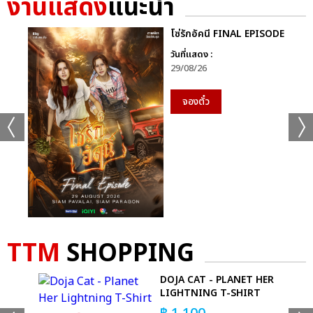
งานแสดง
แนะนำ
GMMTV STARLYMPICS 2024 ได้แก่ทีม “Shadow Eagle” และ
สุดท้ายกีฬา “ฟุตซอล” ทีมที่ได้เหรียญเงิน ได้แก่ทีม “Lightning
โซ่รักอัคนี FINAL EPISODE
Cheetah” และทีมที่ชนะเหรียญทองพร้อมรับถ้วยรางวัล กีฬาฟุตซอล
วันที่แสดง :
GMMTV STARLYMPICS 2024 ได้แก่ทีม “Shadow Eagle”
29/08/26
จากนั้นเข้าสู่ช่วง Star Concert ความบันเทิงจากโชว์สุดยิ่งใหญ่จัด
จองตั๋ว
เต็มแสงสีเสียงกระหึ่ม ด้วยโชว์เปิด เวทีพาร์ทแรก ที่แฟนๆ กรี๊ดกันสุด
เสียงกับเพลง “แรงอีกนิด (Sadistic)” ซิงเกิลเดบิวต์สุดเซ็กซี่จาก 4
หนุ่มมากความสามารถ “จุง-อู๋-แซนต้า-ปอนด์” จาก “PROJECT
JASP.ER” (โปรเจกต์ แจสเปอร์) โชว์พลังเสียงและ Performance สุด
เป๊ะ ส่งต่อแบบไม่พักหายใจกับเมดเล่ย์ 5 เพลงรวด “แอบรักไม่ทำให้
ใครตาย (No Worries) มุก-อ้าย-เอมี่, โลกเอียง (Tilt) ตู-พรีม-นนน,
Who Am I ดิว, เก็บความรู้สึกเก่ง (Invisible Tear) ฟอร์ด-หลุยส์-
ฟลุ๊ค ณัฐนนท์, ไม่ทิ้งกัน สกาย-นานิ” ที่เรียกเสียงกรี๊ดจากแฟนๆ
TTM
SHOPPING
สนั่นฮอลล์
LOW
DOJA CAT - PLANET HER
พาร์ทที่สองกับโชว์ชุดใหญ่เต็มอิ่มจุกๆ กับศิลปินคู่จิ้นสุดฮอตที่กอดคอ
LIGHTNING T-SHIRT
กันมาแบบครบทุกโมเมนต์ครบ ทุกอารมณ์ “พลูโต น้ำตาล-ฟิล์ม,