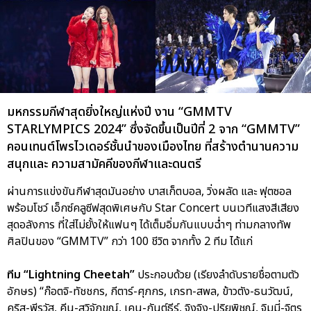
มหกรรมกีฬาสุดยิ่งใหญ่แห่งปี งาน “GMMTV
STARLYMPICS 2024” ซึ่งจัดขึ้นเป็นปีที่ 2 จาก “GMMTV”
คอนเทนต์โพรไวเดอร์ชั้นนำของเมืองไทย ที่สร้างตำนานความ
สนุกและ ความสามัคคีของกีฬาและดนตรี
ผ่านการแข่งขันกีฬาสุดมันอย่าง บาสเก็ตบอล, วิ่งผลัด และ ฟุตซอล
พร้อมโชว์ เอ็กซ์คลูซีฟสุดพิเศษกับ Star Concert บนเวทีแสงสีเสียง
สุดอลังการ ที่ใส่ไม่ยั้งให้แฟนๆ ได้เต็มอิ่มกันแบบฉ่ำๆ ท่ามกลางทัพ
ศิลปินของ “GMMTV” กว่า 100 ชีวิต จากทั้ง 2 ทีม ได้แก่
ทีม “Lightning Cheetah”
ประกอบด้วย (เรียงลำดับรายชื่อตามตัว
อักษร) “ก๊อตจิ-ทัชชกร, กีตาร์-ศุภกร, เกรท-สพล, ข้าวตัง-ธนวัฒน์,
คริส-พีรวัส, คีน-สุวิจักขณ์, เคน-กันต์ธีร์, จิงจิง-ปริยพิชญ์, จิมมี่-จิตร