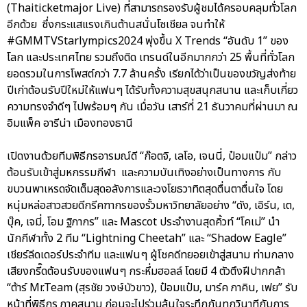
(Thaiticketmajor Live) ที่สามารถรองรับผู้ชมได้ครอบคลุมทั่วโลก
อีกด้วย ซึ่งกระแสแรงเกินต้านสนั่นโซเชียล จนทำให้
#GMMTVStarlympics2024 พุ่งขึ้น X Trends “อันดับ 1” ของ
โลก และประเทศไทย รวมถึงติด เทรนด์ในอีกมากกว่า 25 พื้นที่ทั่วโลก
ยอดรวมในการโพสต์กว่า 7.7 ล้านครั้ง เรียกได้ว่าเป็นของขวัญส่งท้าย
ปีเก่าต้อนรับปีใหม่ให้แฟนๆ ได้รับทั้งความสุขสนุกสนาน และเก็บเกี่ยว
ความทรงจำดีๆ ไปพร้อมๆ กัน เมื่อวัน เสาร์ที่ 21 ธันวาคมที่ผ่านมา ณ
อิมแพ็ค อารีน่า เมืองทองธานี
เปิดงานด้วยทีมพิธีกรอารมณ์ดี “ก๊อตจิ, เลโอ, เจนนี่, ป๋อมแป๋ม” กล่าว
ต้อนรับเข้าสู่มหกรรมกีฬา และความบันเทิงอย่างเป็นทางการ กับ
ขบวนพาเหรดจัดเต็มสุดอลังการและวงโยธวาทิตสุดตื่นตาตื่นใจ โดย
หนุ่มหล่อสาวสวยดีกรีคฑากรของรั้วมหาวิทยาลัยอย่าง “ดัง, เอิร์น, เต,
บุ๊ค, เจมี่, โอม ฐิภากร” และ Mascot ประจำงานสุดคิ้วท์ “โคเม่” นำ
นักกีฬาทั้ง 2 ทีม “Lightning Cheetah” และ “Shadow Eagle”
เชียร์ลีดเดอร์ประจำทีม และแฟนๆ ผู้โชคดีทยอยเข้าสู่สนาม ท่ามกลาง
เสียงกรี๊ดต้อนรับของแฟนๆ กระหึ่มฮอลล์ โดยมี 4 ตัวตึงฝีปากกล้า
“ต้าร์ Mr.Team (สุรชัย วงษ์บัวขาว), ป๋อมแป๋ม, มาร์ค ภาคิน, เฟย” รับ
หน้าที่พิธีกร ภาคสนาม ก่อนจะไปร่วมลุ้นใจระทึกกันทุกวินาทีกับการ