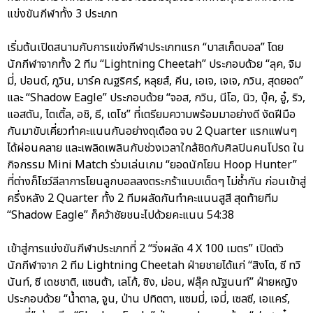
แข่งขันกีฬาทั้ง 3 ประเภท
เริ่มต้นเปิดสนามกับการแข่งกีฬาประเภทแรก “บาสเก็ตบอล” โดย
นักกีฬาจากทั้ง 2 ทีม “Lightning Cheetah” ประกอบด้วย “ลุค, จิม
มี่, ปอนด์, ภูวิน, มาร์ค ณฐริศร์, หลุยส์, คีน, เอเจ, เจเจ, ภวิน, สุดยอด”
และ “Shadow Eagle” ประกอบด้วย “จอส, กวิน, นีโอ, นิว, บุ๊ค, อู๋, ริว,
แอสตัน, ไตเติ้ล, อชิ, ธี, เตโช” ที่เตรียมความพร้อมมาอย่างดี งัดฝีมือ
กันมาขับเคี่ยวทำคะแนนกันอย่างดุเดือด จบ 2 Quarter แรกแฟนๆ
ได้ผ่อนคลาย และเพลิดเพลินกับช่วงเวลาใกล้ชิดกับศิลปินคนโปรด ใน
กิจกรรม Mini Match ร่วมเล่นเกม “ยอดนักโยน Hoop Hunter”
ที่ต่างก็โชว์ลีลาการโยนลูกบอลลงตระกร้าแบบเด็ดๆ ไม่ซ้ำกัน ก่อนเข้าสู่
ครึ่งหลัง 2 Quarter ทั้ง 2 ทีมผลัดกันทำคะแนนสูสี สุดท้ายทีม
“Shadow Eagle” ก็คว้าชัยชนะไปด้วยคะแนน 54:38
เข้าสู่การแข่งขันกีฬาประเภทที่ 2 “วิ่งผลัด 4 X 100 เมตร” เปิดตัว
นักกีฬาจาก 2 ทีม Lightning Cheetah ฝ่ายชายได้แก่ “สิงโต, ซี ทวิ
นันท์, ซี เดชชาติ, แซนต้า, เลโก้, ซิง, ม่อน, ฟลุ๊ค ณัฐนนท์” ฝ่ายหญิง
ประกอบด้วย “น้ำตาล, จูน, ป่าน ปทิตตา, แซมมี่, เจมี่, เซลซี, เอแคร์,