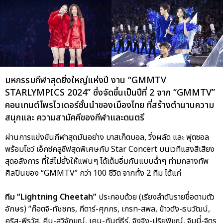
มหกรรมกีฬาสุดยิ่งใหญ่แห่งปี งาน “GMMTV
STARLYMPICS 2024” ซึ่งจัดขึ้นเป็นปีที่ 2 จาก “GMMTV”
คอนเทนต์โพรไวเดอร์ชั้นนำของเมืองไทย ที่สร้างตำนานความ
สนุกและ ความสามัคคีของกีฬาและดนตรี
ผ่านการแข่งขันกีฬาสุดมันอย่าง บาสเก็ตบอล, วิ่งผลัด และ ฟุตซอล
พร้อมโชว์ เอ็กซ์คลูซีฟสุดพิเศษกับ Star Concert บนเวทีแสงสีเสียง
สุดอลังการ ที่ใส่ไม่ยั้งให้แฟนๆ ได้เต็มอิ่มกันแบบฉ่ำๆ ท่ามกลางทัพ
ศิลปินของ “GMMTV” กว่า 100 ชีวิต จากทั้ง 2 ทีม ได้แก่
ทีม “Lightning Cheetah”
ประกอบด้วย (เรียงลำดับรายชื่อตามตัว
อักษร) “ก๊อตจิ-ทัชชกร, กีตาร์-ศุภกร, เกรท-สพล, ข้าวตัง-ธนวัฒน์,
คริส-พีรวัส, คีน-สุวิจักขณ์, เคน-กันต์ธีร์, จิงจิง-ปริยพิชญ์, จิมมี่-จิตร