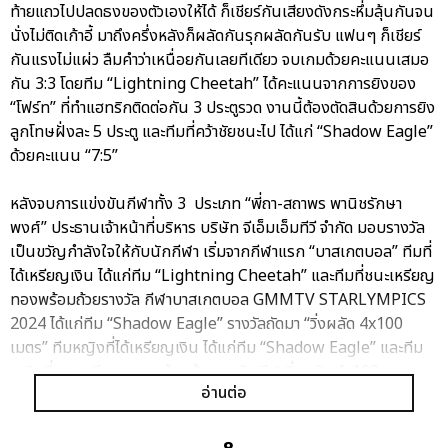
ท้ายแถวไปปลดธงของตัวเองให้ได้ ก็เชียร์กันเสียงดังกระหึ่มลุ้นกันจน
นั่งไม่ติดเก้าอี้ มาถึงครึ่งหลังก็ผลัดกันรุกผลัดกันรับ แฟนๆ ก็เชียร์
กันแรงไม่แผ่ว ลืมคำว่าเหนื่อยกันเลยทีเดียว จบเกมด้วยคะแนนเสมอ
กัน 3:3 โดยทีม “Lightning Cheetah” ได้คะแนนจากการยิงของ
“โฟร์ท” ที่ทำแฮทริกติดต่อกัน 3 ประตูรวด งานนี้ต้องตัดสินด้วยการยิง
ลูกโทษฝั่งละ 5 ประตู และทีมที่คว้าชัยชนะไป ได้แก่ “Shadow Eagle”
ด้วยคะแนน “7:5”
หลังจบการแข่งขันกีฬาทั้ง 3 ประเภท “พี่ถา-สถาพร พานิชรักษา
พงศ์” ประธานเจ้าหน้าที่บริหาร บริษัท จีเอ็มเอ็มทีวี จำกัด มอบรางวัล
เป็นขวัญกำลังใจให้กับนักกีฬา เริ่มจากกีฬาแรก “บาสเกตบอล” ทีมที่
ได้เหรียญเงิน ได้แก่ทีม “Lightning Cheetah” และทีมที่ชนะเหรียญ
ทองพร้อมถ้วยรางวัล กีฬาบาสเกตบอล GMMTV STARLYMPICS
2024 ได้แก่ทีม “Shadow Eagle” รางวัลถัดมา “วิ่งผลัด 4x100
เมตร” ทีมหญิงที่ได้เหรียญเงิน ได้แก่ทีม “Shadow Eagle” และทีม
หญิงที่ชนะเหรียญทองพร้อมถ้วยรางวัล กีฬาวิ่งผลัด 4x100 เมตร
อ่านต่อ
GMMTV STARLYMPICS 2024 ได้แก่ทีม “Lightning Cheetah”
ส่วนทีมชายที่ได้เหรียญเงิน ได้แก่ทีม “Lightning Cheetah” และทีม
ชายที่ชนะเหรียญทองพร้อมถ้วยรางวัล กีฬาวิ่งผลัด 4x100 เมตร