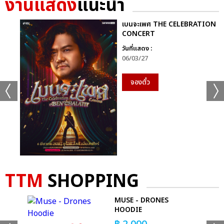
งานแสดง
แนะนำ
GMMTV STARLYMPICS 2024 ได้แก่ทีม “Shadow Eagle” และ
สุดท้ายกีฬา “ฟุตซอล” ทีมที่ได้เหรียญเงิน ได้แก่ทีม “Lightning
เบนจะเพศ THE CELEBRATION
Cheetah” และทีมที่ชนะเหรียญทองพร้อมรับถ้วยรางวัล กีฬาฟุตซอล
CONCERT
GMMTV STARLYMPICS 2024 ได้แก่ทีม “Shadow Eagle”
วันที่แสดง :
06/03/27
จากนั้นเข้าสู่ช่วง Star Concert ความบันเทิงจากโชว์สุดยิ่งใหญ่จัด
เต็มแสงสีเสียงกระหึ่ม ด้วยโชว์เปิด เวทีพาร์ทแรก ที่แฟนๆ กรี๊ดกันสุด
จองตั๋ว
เสียงกับเพลง “แรงอีกนิด (Sadistic)” ซิงเกิลเดบิวต์สุดเซ็กซี่จาก 4
หนุ่มมากความสามารถ “จุง-อู๋-แซนต้า-ปอนด์” จาก “PROJECT
JASP.ER” (โปรเจกต์ แจสเปอร์) โชว์พลังเสียงและ Performance สุด
เป๊ะ ส่งต่อแบบไม่พักหายใจกับเมดเล่ย์ 5 เพลงรวด “แอบรักไม่ทำให้
ใครตาย (No Worries) มุก-อ้าย-เอมี่, โลกเอียง (Tilt) ตู-พรีม-นนน,
Who Am I ดิว, เก็บความรู้สึกเก่ง (Invisible Tear) ฟอร์ด-หลุยส์-
ฟลุ๊ค ณัฐนนท์, ไม่ทิ้งกัน สกาย-นานิ” ที่เรียกเสียงกรี๊ดจากแฟนๆ
TTM
SHOPPING
สนั่นฮอลล์
MUSE - DRONES
พาร์ทที่สองกับโชว์ชุดใหญ่เต็มอิ่มจุกๆ กับศิลปินคู่จิ้นสุดฮอตที่กอดคอ
HOODIE
กันมาแบบครบทุกโมเมนต์ครบ ทุกอารมณ์ “พลูโต น้ำตาล-ฟิล์ม,