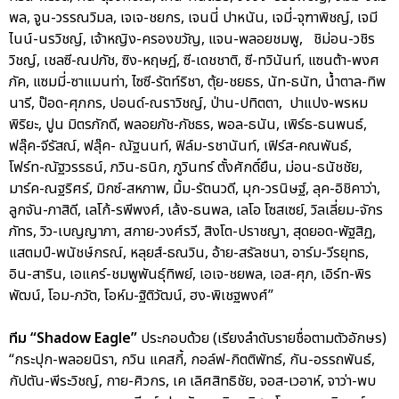
พล, จูน-วรรณวิมล, เจเจ-ชยกร, เจนนี่ ปาหนัน, เจมี่-จุฑาพิชญ์, เจมี
ไนน์-นรวิชญ์, เจ้าหญิง-ครองขวัญ, แจน-พลอยชมพู, ชิม่อน-วชิร
วิชญ์, เชลซี-ณปภัช, ซิง-หฤษฎ์, ซี-เดชชาติ, ซี-ทวินันท์, แซนต้า-พงศ
ภัค, แซมมี่-ซาแมนท่า, ไซซี-รัตท์ริชา, ตุ้ย-ชยธร, นัท-ธนัท, น้ำตาล-ทิพ
นารี, ป๊อด-ศุภกร, ปอนด์-ณราวิชญ์, ป่าน-ปทิตตา, ปาแปง-พรหม
พิริยะ, ปูน มิตรภักดี, พลอยภัช-ภัชธร, พอล-ธนัน, เพิร์ธ-ธนพนธ์,
ฟลุ๊ค-จีรัสณ์, ฟลุ๊ค- ณัฐนนท์, ฟิล์ม-รชานันท์, เฟิร์ส-คณพันธ์,
โฟร์ท-ณัฐวรรธน์, ภวิน-ธนิก, ภูวินทร์ ตั้งศักดิ์ยืน, ม่อน-ธนัชชัย,
มาร์ค-ณฐริศร์, มิกซ์-สหภาพ, มิ้ม-รัตนวดี, มุก-วรนิษฐ์, ลุค-อิชิคาว่า,
ลูกจัน-ภาสิดี, เลโก้-รพีพงศ์, เล้ง-ธนพล, เลโอ โซสเซย์, วิลเลี่ยม-จักร
ภัทร, วิว-เบญญาภา, สกาย-วงศ์รวี, สิงโต-ปราชญา, สุดยอด-พัฐสิฏ,
แสตมป์-พนัชษ์กรณ์, หลุยส์-ธณวิน, อ้าย-สรัลชนา, อาร์ม-วีรยุทธ,
อิน-สาริน, เอแคร์-ชมพูพันธุ์ทิพย์, เอเจ-ชยพล, เอส-ศุภ, เอิร์ท-พิร
พัฒน์, โอม-ภวัต, โอห์ม-ฐิติวัฒน์, ฮง-พิเชฐพงศ์”
ทีม “Shadow Eagle”
ประกอบด้วย (เรียงลำดับรายชื่อตามตัวอักษร)
“กระปุก-พลอยนิรา, กวิน แคสกี้, กอล์ฟ-กิตติพัทธ์, กัน-อรรถพันธ์,
กัปตัน-พีระวิชญ์, กาย-ศิวกร, เค เลิศสิทธิชัย, จอส-เวอาห์, จาว่า-พบ