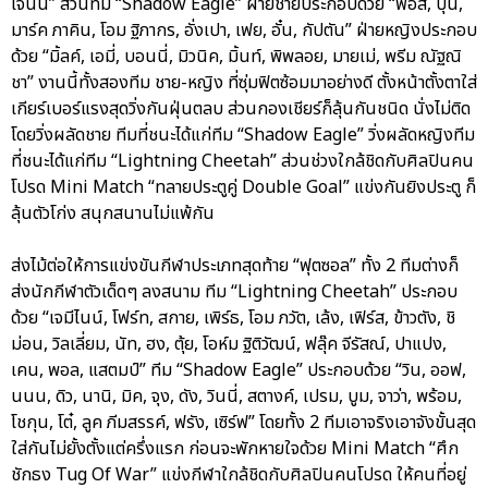
เจนนี่” ส่วนทีม “Shadow Eagle” ฝ่ายชายประกอบด้วย “ฟอส, บุ๋น,
มาร์ค ภาคิน, โอม ฐิภากร, อั่งเปา, เฟย, อั๋น, กัปตัน” ฝ่ายหญิงประกอบ
ด้วย “มิ้ลค์, เอมี่, บอนนี่, มิวนิค, มิ้นท์, พิพลอย, มายเม่, พรีม ณัฐณิ
ชา” งานนี้ทั้งสองทีม ชาย-หญิง ที่ซุ่มฟิตซ้อมมาอย่างดี ตั้งหน้าตั้งตาใส่
เกียร์เบอร์แรงสุดวิ่งกันฝุ่นตลบ ส่วนกองเชียร์ก็ลุ้นกันชนิด นั่งไม่ติด
โดยวิ่งผลัดชาย ทีมที่ชนะได้แก่ทีม “Shadow Eagle” วิ่งผลัดหญิงทีม
ที่ชนะได้แก่ทีม “Lightning Cheetah” ส่วนช่วงใกล้ชิดกับศิลปินคน
โปรด Mini Match “ทลายประตูคู่ Double Goal” แข่งกันยิงประตู ก็
ลุ้นตัวโก่ง สนุกสนานไม่แพ้กัน
ส่งไม้ต่อให้การแข่งขันกีฬาประเภทสุดท้าย “ฟุตซอล” ทั้ง 2 ทีมต่างก็
ส่งนักกีฬาตัวเด็ดๆ ลงสนาม ทีม “Lightning Cheetah” ประกอบ
ด้วย “เจมีไนน์, โฟร์ท, สกาย, เพิร์ธ, โอม ภวัต, เล้ง, เฟิร์ส, ข้าวตัง, ชิ
ม่อน, วิลเลี่ยม, นัท, ฮง, ตุ้ย, โอห์ม ฐิติวัฒน์, ฟลุ๊ค จีรัสณ์, ปาแปง,
เคน, พอล, แสตมป์” ทีม “Shadow Eagle” ประกอบด้วย “วิน, ออฟ,
นนน, ดิว, นานิ, มิค, จุง, ดัง, วินนี่, สตางค์, เปรม, บูม, จาว่า, พร้อม,
โชกุน, โต๋, ลูค ภีมสรรค์, ฟรัง, เซิร์ฟ” โดยทั้ง 2 ทีมเอาจริงเอาจังขั้นสุด
ใส่กันไม่ยั้งตั้งแต่ครึ่งแรก ก่อนจะพักหายใจด้วย Mini Match “ศึก
ชักธง Tug Of War” แข่งกีฬาใกล้ชิดกับศิลปินคนโปรด ให้คนที่อยู่