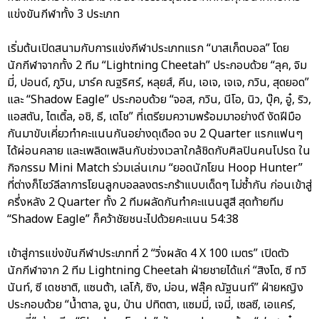
แข่งขันกีฬาทั้ง 3 ประเภท
เริ่มต้นเปิดสนามกับการแข่งกีฬาประเภทแรก “บาสเก็ตบอล” โดย
นักกีฬาจากทั้ง 2 ทีม “Lightning Cheetah” ประกอบด้วย “ลุค, จิม
มี่, ปอนด์, ภูวิน, มาร์ค ณฐริศร์, หลุยส์, คีน, เอเจ, เจเจ, ภวิน, สุดยอด”
และ “Shadow Eagle” ประกอบด้วย “จอส, กวิน, นีโอ, นิว, บุ๊ค, อู๋, ริว,
แอสตัน, ไตเติ้ล, อชิ, ธี, เตโช” ที่เตรียมความพร้อมมาอย่างดี งัดฝีมือ
กันมาขับเคี่ยวทำคะแนนกันอย่างดุเดือด จบ 2 Quarter แรกแฟนๆ
ได้ผ่อนคลาย และเพลิดเพลินกับช่วงเวลาใกล้ชิดกับศิลปินคนโปรด ใน
กิจกรรม Mini Match ร่วมเล่นเกม “ยอดนักโยน Hoop Hunter”
ที่ต่างก็โชว์ลีลาการโยนลูกบอลลงตระกร้าแบบเด็ดๆ ไม่ซ้ำกัน ก่อนเข้าสู่
ครึ่งหลัง 2 Quarter ทั้ง 2 ทีมผลัดกันทำคะแนนสูสี สุดท้ายทีม
“Shadow Eagle” ก็คว้าชัยชนะไปด้วยคะแนน 54:38
เข้าสู่การแข่งขันกีฬาประเภทที่ 2 “วิ่งผลัด 4 X 100 เมตร” เปิดตัว
นักกีฬาจาก 2 ทีม Lightning Cheetah ฝ่ายชายได้แก่ “สิงโต, ซี ทวิ
นันท์, ซี เดชชาติ, แซนต้า, เลโก้, ซิง, ม่อน, ฟลุ๊ค ณัฐนนท์” ฝ่ายหญิง
ประกอบด้วย “น้ำตาล, จูน, ป่าน ปทิตตา, แซมมี่, เจมี่, เซลซี, เอแคร์,