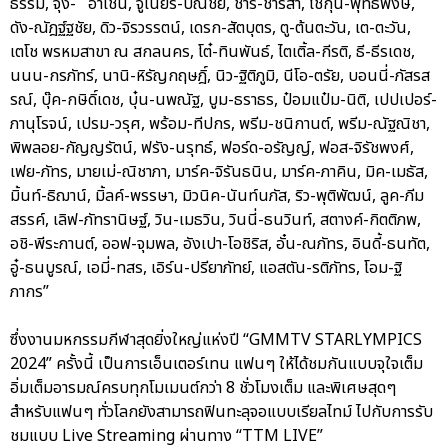
ธรรม, จุง- อาเชน, จูเนียร์-ปณชัย, ชาริ-ชาริสา, โชกุน-พุทธิพงษ์,
ดัง-ณัฎฐ์ฐชัย, ดิว-จิรวรรตน์, เดรก-สัตบุตร, ตู-ต้นตะวัน, เต-ตะวัน,
เตโช พรหมสาขา ณ สกลนคร, โต๋-ทินพันธ์, ไตเติ้ล-กีรติ, ธี-ธีรเดช,
นนน-กรภัทร์, นานิ-หิรัญกฤษฎิ์, นิว-ฐิติภูมิ, นีโอ-ตรัย, บอนนี่-ภัสรส
รณ์, บุ๊ค-กษิดิ์เดช, บุ๋น-นพณัฐ, บูม-ธราธร, ป๋อมแป๋ม-นิติ, เปปเปอร์-
ภานุโรจน์, เปรม-วรุศ, พร้อม-ทีปกร, พรีม-ชนิกานต์, พรีม-ณัฐณิชา,
พิพลอย-กัญญรัตน์, ฟรัง-นรุทธ์, ฟอร์ด-อรัญญ์, ฟอส-จิรัชพงศ์,
เฟย-ภัทร, มายเม่-ณิชาภา, มาร์ค-จิรันธนิน, มาร์ค-ภาคิน, มิค-เมธัส,
มิ้นท์-ธิฌาน์, มิ้ลค์-พรรษา, มิวนิค-นันท์นภัส, ริว-พุติพัฒน์, ลูค-ภีม
สรรค์, เลิฟ-ภัทรานิษฐ์, วิน-เมธวิน, วินนี่-ธนวินท์, สตางค์-กิตติภพ,
อชิ-พีระกานต์, ออฟ-จุมพล, อังเปา-โอชิริส, อั๋น-ณภัทร, อินดี้-ธนทัต,
อู๋-ธนบูรณ์, เอมี่-ทสร, เอิร์น-ปรียาภัทย์, แอสตัน-รติภัทร, โอม-ฐิ
ภากร”
ซึ่งงานมหกรรมกีฬาสุดยิ่งใหญ่แห่งปี “GMMTV STARLYMPICS
2024” ครั้งนี้ เป็นการเอ็นเตอร์เทน แฟนๆ ให้ได้ชมกันแบบจุใจเต็ม
อิ่มเต็มอารมณ์ครบทุกโมเมนต์กว่า 8 ชั่วโมงเต็ม และพิเศษสุดๆ
สำหรับแฟนๆ ทั่วโลกยังสามารถฟินทะลุจอแบบเรียลไทม์ ไปกับการรับ
ชมแบบ Live Streaming ผ่านทาง “TTM LIVE”