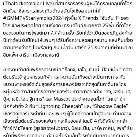
(Thaiticketmajor Live) ที่สามารถรองรับผู้ชมได้ครอบคลุมทั่วโลก
อีกด้วย ซึ่งกระแสแรงเกินต้านสนั่นโซเชียล จนทำให้
#GMMTVStarlympics2024 พุ่งขึ้น X Trends “อันดับ 1” ของ
โลก และประเทศไทย รวมถึงติด เทรนด์ในอีกมากกว่า 25 พื้นที่ทั่วโลก
ยอดรวมในการโพสต์กว่า 7.7 ล้านครั้ง เรียกได้ว่าเป็นของขวัญส่งท้าย
ปีเก่าต้อนรับปีใหม่ให้แฟนๆ ได้รับทั้งความสุขสนุกสนาน และเก็บเกี่ยว
ความทรงจำดีๆ ไปพร้อมๆ กัน เมื่อวัน เสาร์ที่ 21 ธันวาคมที่ผ่านมา ณ
อิมแพ็ค อารีน่า เมืองทองธานี
เปิดงานด้วยทีมพิธีกรอารมณ์ดี “ก๊อตจิ, เลโอ, เจนนี่, ป๋อมแป๋ม” กล่าว
ต้อนรับเข้าสู่มหกรรมกีฬา และความบันเทิงอย่างเป็นทางการ กับ
ขบวนพาเหรดจัดเต็มสุดอลังการและวงโยธวาทิตสุดตื่นตาตื่นใจ โดย
หนุ่มหล่อสาวสวยดีกรีคฑากรของรั้วมหาวิทยาลัยอย่าง “ดัง, เอิร์น, เต,
บุ๊ค, เจมี่, โอม ฐิภากร” และ Mascot ประจำงานสุดคิ้วท์ “โคเม่” นำ
นักกีฬาทั้ง 2 ทีม “Lightning Cheetah” และ “Shadow Eagle”
เชียร์ลีดเดอร์ประจำทีม และแฟนๆ ผู้โชคดีทยอยเข้าสู่สนาม ท่ามกลาง
เสียงกรี๊ดต้อนรับของแฟนๆ กระหึ่มฮอลล์ โดยมี 4 ตัวตึงฝีปากกล้า
“ต้าร์ Mr.Team (สุรชัย วงษ์บัวขาว), ป๋อมแป๋ม, มาร์ค ภาคิน, เฟย” รับ
หน้าที่พิธีกร ภาคสนาม ก่อนจะไปร่วมลุ้นใจระทึกกันทุกวินาทีกับการ