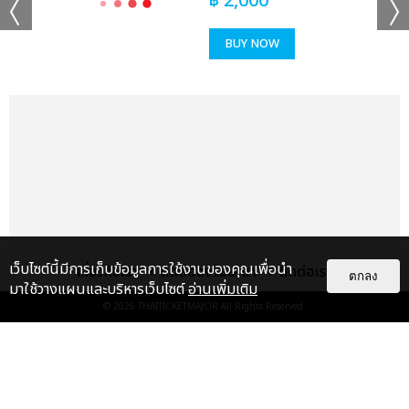
฿
2,000
ช็อตฟีล มิ้ลค์-เลิฟ, แค่ที่แกง ซี เดชชาติ-คีน, Sweet but Naughty
จอส-กวิน, ไม่ใช่บังเอิญ วิลเลี่ยม-เอส, จะไม่บอกใครละกันว่าเธอชอบ
BUY NOW
ฉันก่อน (Secret) มาร์ค ภาคิน-โอม ฐิภากร, แอบเพื่อน มาร์ค-ปูน,
หมดมุก อู๋-บูม, PWB (Fan With Benefit) เกรท-อิน, รักพา โอม-
เล้ง, ไม่รู้ว่ามันเรียกรักหรือเปล่า จูเนียร์-มาร์ค จิรันธนิน, แค่เธอ
เท่านั้น เพิร์ธ-แซนต้า, ขั้วตรงข้าม วินนี่-สตางค์, ผู้ร้ายปากแข็ง ฟอส-
บุ๊ค, สะมะกึ๊ก สะมะกั๊ก เอิร์ท-มิกซ์, Destroy Love เฟิร์ส-ข้าวตัง, รัก
แรงทะลุนรก (Fast Love) จุง-ดัง, กว่าจะรักกันขนาดนี้ บุ๋น-เปรม,
Love is You จิมมี่-ซี, แค่ในวันนั้น ปอนด์-ภูวินทร์, เหนื่อยหน่อยนะ-
ไหล่เธอ เจมีไนน์-โฟร์ท” เรียกว่าเคมีเคใจเข้ากันสุดๆ จนแฟนๆ ฟูลฟิล
ขั้นสุด
ส่งต่อเวทีให้พาร์ทที่สามจากคู่ฮอตสุดฮิตตลอดกาลที่แฟนๆ เรียกร้อง
เว็บไซต์นี้มีการเก็บข้อมูลการใช้งานของคุณเพื่อนำ
เกี่ยวกับเรา
ติดต่อลงโฆษณา
ติดต่อเรา
ตกลง
อยากให้รวมตัวกันมากที่สุด “ข้างๆ ยังว่าง ออฟ-กัน, ถ้าเธอได้ยิน เต-
มาใช้วางแผนและบริหารเว็บไซต์
อ่านเพิ่มเติม
นิว, เสียงจากสายตา คริส-สิงโต” จากนั้นเข้าสู่พาร์ทที่ 4 รวมศิลปิน
© 2026
THAITICKETMAJOR
All Rights Reserved.
คุณภาพเบอร์แรงกับความมันส์เกินต้านจัดเต็มให้แฟนๆ ได้อินทั้ง
โหมดซึ้งและสนุกไปพร้อมกัน กับเพลง “โฮ่ง วิลเลี่ยม-เลโก้-นัท-ฮง-
แกลเลอรี
แนะนำ
ตุ้ย LYKN, เทคะแนน แซงต์-เชลซี-เอแคร์-พรีม-ชาริ-เจ้าหญิง
Rookies, วันเกิดเธอ ภูวินทร์, Secret เพิร์ธ, ทำไมต้องเป็นฉัน (Why