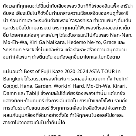
ถึงเวลาที่ทุกคนจะได้ดื่มด่ำกับเสียงเพลง วินาทีที่ไฟของอิมแพ็ค อารีน่า
ดับลง เสียงเปียโนก็ดังขึ้นท่ามกลางความเงียบสงัดของคนดูทั้งอารี
น่า ก่อนที่คาเสะ จะเริ่มต้นด้วยเพลง Yasashisa ทำเอาแฟนๆ ตื่นเต้น
และปรบมือไปตามอารมณ์ เพราะทุกคนได้ฟังเพลงที่รอคอยอย่างเต็ม
อิ่ม โดยคาเสะค่อยๆ พาแฟนๆ ไต่ระดับอารมณ์ไปกับเพลง Nan-Nan,
Mo-Eh-Wa, Kiri Ga Naikara, Hedemo Ne-Yo, Grace และ
Seishun Ssick ซึ่งในแต่ละช่วง แต่ละจังหวะ สร้างความสนุกสนาน
จนทำให้แฟนๆ ต่างตื่นเต้น จนต้องลุกขึ้นมาโยกและโบกมือตาม
แน่นอนว่า Best of Fujii Kaze 2020-2024 ASIA TOUR in
Bangkok ได้รวบรวมเพลงที่แฟนๆ รอคอยจำนวนมาก ทั้ง Feelin’
Go(o)d, Hana, Garden, Workin’ Hard, Mo-Eh-Wa, Kirari,
Damn และ Tabiji ซึ่งคาเสะไม่ได้เพียงร้องเพลงเท่านั้น แต่เขายัง
แสดงทักษะด้านดนตรี ทั้งการเล่นเปียโน การเป่าแซกโซโฟน รวมถึง
การเต้นร่วมกับแดนเซอร์ ซึ่งทุกการเคลื่อนไหวสื่อถึงเสน่ห์เฉพาะตัว
ผสมกับมุมกล้องที่จัดมาอย่างตั้งใจ ทำให้ทุกคนในฮอลล์ไม่อาจละ
สายตาไปจากดาวเด่นในค่ำคืนนี้ได้