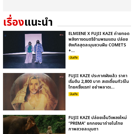
เรื่อง
แนะนำ
ELMIENE X FUJII KAZE ถ่ายทอด
พลังทางดนตรีข้ามพรมแดน ปล่อย
ซิงเกิลสุดละมุนชวนฝัน COMETS
+...
บันเทิง
FUJII KAZE ประกาศผังแล้ว ราคา
เริ่มต้น 2,800 บาท สเตเดี้ยมทัวร์ใน
ไทยครั้งแรก! อย่าพลาดเ...
บันเทิง
FUJII KAZE ปล่อยเอ็มวีเพลงใหม่
“PREMA” ยกกองมาถ่ายในไทย
ภาพสวยละมุนตา