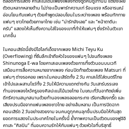
ตลอดการแสดง คาเสะไม่ได้มีเพียงเพลงที่ดึงดูดคนดูเท่านั้น แต่ยังเผย
ตัวตนหลากหลายด้าน ไม่ว่าจะเป็นพาร์ทความเท่ ร้อนแรง หรืออารมณ์
อ่อนโยนกับแฟนๆ ด้วยคำพูดปลอบโยนในระหว่างเพลง พร้อมทักทาย
แฟนๆ ชาวไทยด้วยภาษาไทย เช่น “น่ารักจังเลย” และ “หน้าตาดีนะ
ครับ” แสดงให้เห็นถึงความใส่ใจของเขาที่ทำให้แฟนๆ ยิ่งรักในตัวเขา
มากขึ้น
ในคอนเสิร์ตนี้ยังมีไฮไลท์เด็ดจากเพลง Michi Teyu Ku
(Overflowing) ที่ซึมลึกเข้าถึงหัวใจของแฟนๆ ไปจนถึงเพลง
Shinunoga E-wa โดยคาเสะจบเพลงด้วยการทิ้งตัวนอนบนเวที
เสมือนการสื่อความหมายจากเพลง ก่อนปิดท้ายด้วยเพลง Matsuri ที่
แฟนๆ ต่างรอคอย เพราะในคอนเสิร์ตทั้ง 2 วัน คาเสะได้ใส่ดนตรีไทย
เข้าไปและผสานโชว์ทั้ง 2 วันให้มีความแตกต่างกัน วันเสาร์บรรเลง
ทำนองเพลงไหว้ครูของศิลปะแม่ไม้มวยไทย ในขณะที่วันอาทิตย์เพิ่ม
ดีกรีความสนุกสนานด้วยทำนองเพลงลอยกระทง เรียกเสียงกรี๊ด และ
เสียงปรบมือจากแฟนเพลงชาวไทย อย่างล้นหลาม เป็นการปิดฉาก
คอนเสิร์ต 2 วันอย่างสวยงาม จนคนดูทุกคนลุกขึ้นปรบมือให้กับสุด
ยอดการแสดงในประเทศไทยในครั้งนี้ ย้ำภาพความเป็นตัวตนของฟูจิอิ
คาเสะ “ศิลปิน” ที่มอบความรักให้กับแฟนๆ ด้วยหัวใจที่บริสุทธิ์