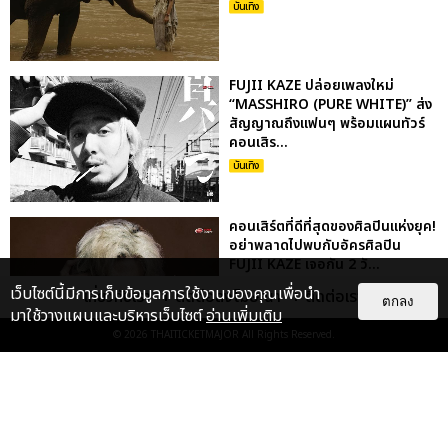
บันเทิง
FUJII KAZE ปล่อยเพลงใหม่
“MASSHIRO (PURE WHITE)” ส่ง
สัญญาณถึงแฟนๆ พร้อมแผนทัวร์
คอนเสิร...
บันเทิง
คอนเสิร์ตที่ดีที่สุดของศิลปินแห่งยุค!
อย่าพลาดไปพบกับอัครศิลปิน
FUJII KAZE เจอกัน 2 วั...
บันเทิง
เว็บไซต์นี้มีการเก็บข้อมูลการใช้งานของคุณเพื่อนำ
เกี่ยวกับเรา
ติดต่อลงโฆษณา
ติดต่อเรา
ตกลง
มาใช้วางแผนและบริหารเว็บไซต์
อ่านเพิ่มเติม
© 2026
THAITICKETMAJOR
All Rights Reserved.