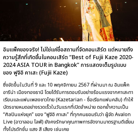
อิมแพ็คของจริง! ไม่ใช่แค่ชื่อสถานที่จัดคอนเสิร์ต แต่หมายถึง
ความรู้สึกที่เกิดขึ้นในคอนเสิร์ต “Best of Fujii Kaze 2020-
2024 ASIA TOUR in Bangkok” การแสดงเต็มรูปแบบ
ของ ฟูจิอิ คาเสะ (Fujii Kaze)
ซึ่งจัดขึ้นในวันที่ 9 และ 10 พฤศจิกายน 2567 ที่ผ่านมา ณ อิมแพ็ค
อารีน่า เมืองทองธานี โดยได้รับการตอบรับอย่างร้อนแรงจากคาเสะทา
เรียนและแฟนเพลงชาวไทย (Kazetarian - ชื่อเรียกแฟนคลับ) ทำให้
บัตรขายหมดอย่างรวดเร็วในวันแรกที่เปิดจำหน่าย ตอกย้ำความเป็น
“ศิลปินแห่งยุค” ของ “ฟูจิอิ คาเสะ” ที่ทุกคนยอมรับว่า ผู้จัด Avalon
Live (อาวาลอน ไลฟ์) ยังคงรักษาคุณภาพการจัดงานมาตรฐานดีเยี่ยม
ทั้งโปรดักชั่น แสง สี เสียง เช่นเคย