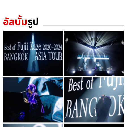
อัลบั้ม
รูป