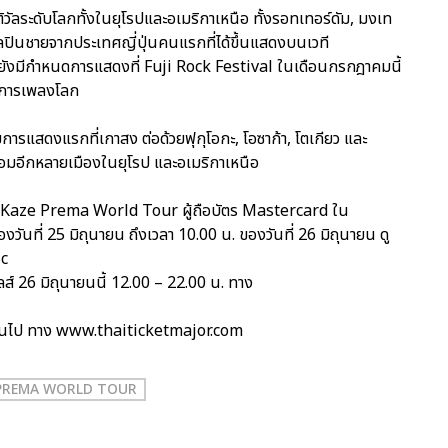
ฟสติวัลระดับโลกทั้งในยุโรปและอเมริกาเหนือ ทั้งรอทเทอร์ดัม, มงเท
ิลปินชายจากประเทศญี่ปุ่นคนแรกที่ได้ขึ้นแสดงบนเวที
ังมีกำหนดการแสดงที่ Fuji Rock Festival ในเดือนกรกฎาคมนี้
งการเพลงโลก
ารแสดงแรกที่เกาสง ต่อด้วยฟุกุโอกะ, โอซาก้า, โตเกียว และ
 พร้อมอีกหลายเมืองในยุโรป และอเมริกาเหนือ
jii Kaze Prema World Tour ผู้ถือบัตร Mastercard ใน
ของวันที่ 25 มิถุนายน ถึงเวลา 10.00 น. ของวันที่ 26 มิถุนายน ดู
ic
ลส์ 26 มิถุนายนนี้ 12.00 – 22.00 น. ทาง
็นต้นไป ทาง www.thaiticketmajor.com
 PREMA WORLD TOUR