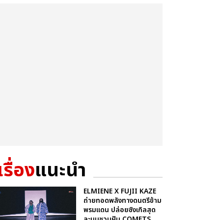
เรื่อง
แนะนำ
ELMIENE X FUJII KAZE
ถ่ายทอดพลังทางดนตรีข้าม
พรมแดน ปล่อยซิงเกิลสุด
ละมุนชวนฝัน COMETS