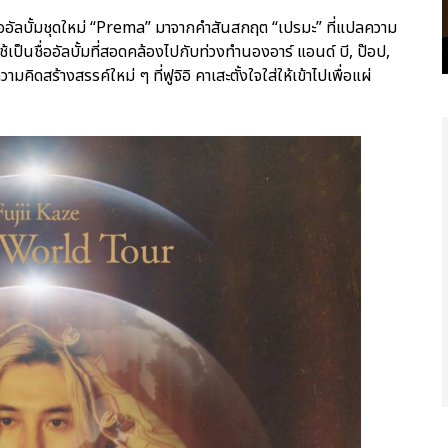
สตูดิโออัลบั้มชุดใหม่ “Prema” มาจากคำสันสกฤต “เปรมะ” ที่แปลความ
าใช้เป็นชื่ออัลบั้มที่สอดคล้องไปกับท่วงทำนองอาร์ แอนด์ บี, ป๊อป,
มคิดสร้างสรรค์ใหม่ ๆ ที่ฟูจิอิ คาเสะตั้งใจใส่ให้เข้าไปเพื่อแผ่