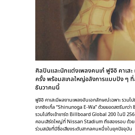
ศิลปินและนักแต่งเพลงคนเก๋ ฟูจิอิ คาเส
ครั้ง พร้อมสเกลใหญ่อลังการแบบปัง ๆ ที่
ธันวาคมนี้
ฟูจิอิ คาเสะมีผลงานเพลงอันเอกลักษณ์เฉพาะ รวมไปถึ
จากซิงเกิ้ล “Shinunoga E-Wa” ด้วยยอดสตรีมกว่า 80
รวมไปถึงเข้าชาร์ต Billboard Global 200 ในปี 256
คอนเสิร์ตใหญ่ที่ Nissan Stadium ถึงสองรอบ ด้วยผู้
ร่วมสมัยที่มีชื่อเสียงระดับสากลคนหนึ่งในยุคปัจจุบัน