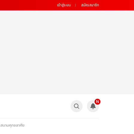
เข้าสู่ระบบ
สมัครสมาชิก
N
ี่สนามศุภชลาศัย