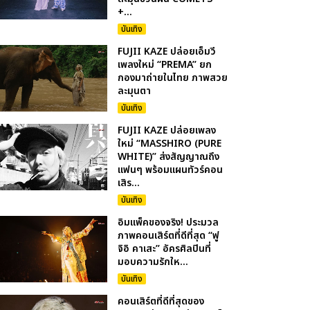
+...
บันเทิง
FUJII KAZE ปล่อยเอ็มวี
เพลงใหม่ “PREMA” ยก
กองมาถ่ายในไทย ภาพสวย
ละมุนตา
บันเทิง
FUJII KAZE ปล่อยเพลง
ใหม่ “MASSHIRO (PURE
WHITE)” ส่งสัญญาณถึง
แฟนๆ พร้อมแผนทัวร์คอน
เสิร...
บันเทิง
อิมแพ็คของจริง! ประมวล
ภาพคอนเสิร์ตที่ดีที่สุด “ฟู
จิอิ คาเสะ” อัครศิลปินที่
มอบความรักให...
บันเทิง
คอนเสิร์ตที่ดีที่สุดของ