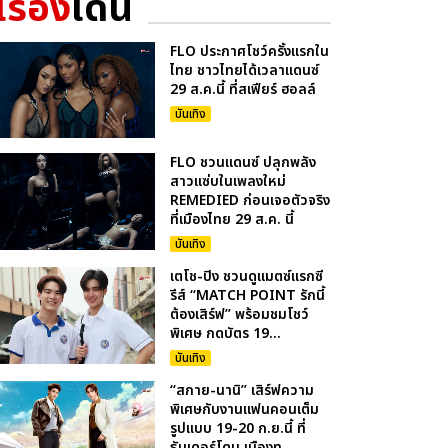
เรื่อง
เด่น
FLO ประกาศโชว์ครั้งแรกใน
ไทย ชาวไทยได้เวลาแดนซ์
29 ส.ค.นี้ ที่สเฟียร์ ฮอลล์
บันเทิง
FLO ชวนแดนซ์ ปลุกพลัง
สาวแซ่บในเพลงใหม่
REMEDIED ก่อนเจอตัวจริง
ที่เมืองไทย 29 ส.ค. นี้
บันเทิง
เตโช-ปิง ชวนดูแมตซ์แรกซี
รีส์ “MATCH POINT รักนี้
ต้องเสิร์ฟ” พร้อมชมโชว์
พิเศษ กดบัตร 19...
บันเทิง
“สกาย-นานิ” เสิร์ฟความ
พิเศษกับงานแฟนคอนเต็ม
รูปแบบ 19-20 ก.ย.นี้ ที่
ธันเดอร์โดม เมืองท...