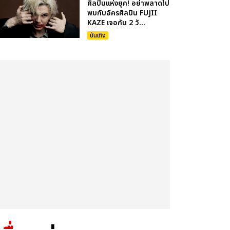
ศิลปินแห่งยุค! อย่าพลาดไป
พบกับอัครศิลปิน FUJII
KAZE เจอกัน 2 วั...
บันเทิง