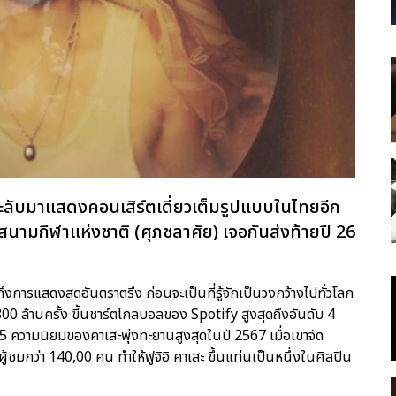
ะ ะลับมาแสดงคอนเสิร์ตเดี่ยวเต็มรูปแบบในไทยอีก
สนามกีฬาแห่งชาติ (ศุภชลาศัย) เจอกันส่งท้ายปี 26
งการแสดงสดอันตราตรึง ก่อนจะเป็นที่รู้จักเป็นวงกว้างไปทั่วโลก
0 ล้านครั้ง ขี้นชาร์ตโกลบอลของ Spotify สูงสุดถึงอันดับ 4
5 ความนิยมของคาเสะพุ่งทะยานสูงสุดในปี 2567 เมื่อเขาจัด
ชมกว่า 140,00 คน ทำให้ฟูจิอิ คาเสะ ขึ้นแท่นเป็นหนึ่งในศิลปิน