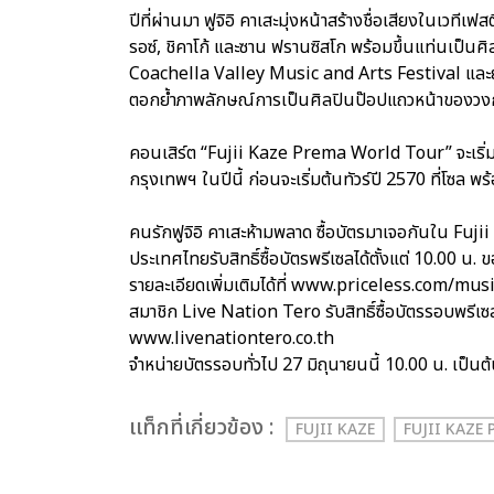
ปีที่ผ่านมา ฟูจิอิ คาเสะมุ่งหน้าสร้างชื่อเสียงในเวทีเ
รอซ์, ชิคาโก้ และซาน ฟรานซิสโก พร้อมขึ้นแท่นเป็นศ
Coachella Valley Music and Arts Festival และย
ตอกย้ำภาพลักษณ์การเป็นศิลปินป๊อปแถวหน้าของว
คอนเสิร์ต “Fujii Kaze Prema World Tour” จะเริ่มก
กรุงเทพฯ ในปีนี้ ก่อนจะเริ่มต้นทัวร์ปี 2570 ที่โซล
คนรักฟูจิอิ คาเสะห้ามพลาด ซื้อบัตรมาเจอกันใน Fu
ประเทศไทยรับสิทธิ์ซื้อบัตรพรีเซลได้ตั้งแต่ 10.00 น. 
รายละเอียดเพิ่มเติมได้ที่ www.priceless.com/mus
สมาชิก Live Nation Tero รับสิทธิ์ซื้อบัตรรอบพรีเซ
www.livenationtero.co.th
จำหน่ายบัตรรอบทั่วไป 27 มิถุนายนนี้ 10.00 น. เป
เเท็กที่เกี่ยวข้อง :
FUJII KAZE
FUJII KAZE