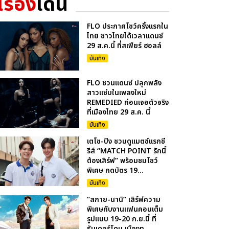
เรื่อง
เด่น
FLO ประกาศโชว์ครั้งแรกใน
ไทย ชาวไทยได้เวลาแดนซ์
29 ส.ค.นี้ ที่สเฟียร์ ฮอลล์
บันเทิง
FLO ชวนแดนซ์ ปลุกพลัง
สาวแซ่บในเพลงใหม่
REMEDIED ก่อนเจอตัวจริง
ที่เมืองไทย 29 ส.ค. นี้
บันเทิง
เตโช-ปิง ชวนดูแมตซ์แรกซี
รีส์ “MATCH POINT รักนี้
ต้องเสิร์ฟ” พร้อมชมโชว์
พิเศษ กดบัตร 19...
บันเทิง
“สกาย-นานิ” เสิร์ฟความ
พิเศษกับงานแฟนคอนเต็ม
รูปแบบ 19-20 ก.ย.นี้ ที่
ธันเดอร์โดม เมืองท...