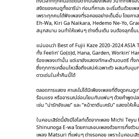
ถึงเวลาที่ทุกคนจะได้ดื่มด่ำกับเสียงเพลง วินาทีที่ไฟ
สงัดของคนดูทั้งอารีน่า ก่อนที่คาเสะ จะเริ่มต้นด้
เพราะทุกคนได้ฟังเพลงที่รอคอยอย่างเต็มอิ่ม โดย
Eh-Wa, Kiri Ga Naikara, Hedemo Ne-Yo, Grace แ
สนุกสนาน จนทำให้แฟนๆ ต่างตื่นเต้น จนต้องลุกขึ้
แน่นอนว่า Best of Fujii Kaze 2020-2024 ASI
ทั้ง Feelin’ Go(o)d, Hana, Garden, Workin’ Har
ร้องเพลงเท่านั้น แต่เขายังแสดงทักษะด้านดนตรี ทั้
ซึ่งทุกการเคลื่อนไหวสื่อถึงเสน่ห์เฉพาะตัว ผสมกับมุ
ดาวเด่นในค่ำคืนนี้ได้
ตลอดการแสดง คาเสะไม่ได้มีเพียงเพลงที่ดึงดูดคนดูเท
ร้อนแรง หรืออารมณ์อ่อนโยนกับแฟนๆ ด้วยคำพูดป
เช่น “น่ารักจังเลย” และ “หน้าตาดีนะครับ” แสดงให้เห็
ในคอนเสิร์ตนี้ยังมีไฮไลท์เด็ดจากเพลง Michi Teyu
Shinunoga E-wa โดยคาเสะจบเพลงด้วยการทิ้งตัวนอ
เพลง Matsuri ที่แฟนๆ ต่างรอคอย เพราะในคอนเสิร์ตทั้