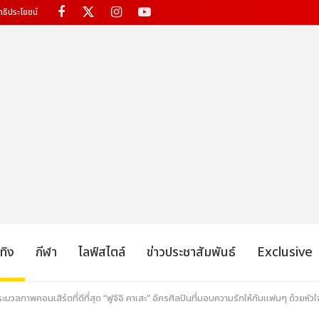
ทธิประโยชน์
เทิง
กีฬา
ไลฟ์สไตล์
ข่าวประชาสัมพันธ์
Exclusive
มวลภาพคอนเสิร์ตที่ดีที่สุด “ฟูจิอิ คาเสะ” อัครศิลปินที่มอบความรักให้กับแฟนๆ ด้วยหัวใจที