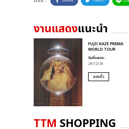
แชร์ :
SHARE
TWEET
LI
งานแสดง
แนะนำ
FUJII KAZE PREMA
WORLD TOUR
วันที่แสดง :
26/12/26
จองตั๋ว
TTM
SHOPPING