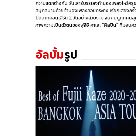
ความแตกต่างกัน วันเสาร์บรรเลงทำนองเพลงไหว้ครูขอ
สนุกสนานด้วยทำนองเพลงลอยกระทง เรียกเสียงกรี๊
ปิดฉากคอนเสิร์ต 2 วันอย่างสวยงาม จนคนดูทุกคนลุก
ภาพความเป็นตัวตนของฟูจิอิ คาเสะ “ศิลปิน” ที่มอบความ
อัลบั้ม
รูป