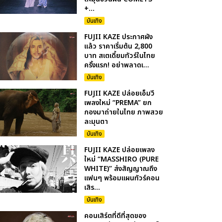
+...
บันเทิง
FUJII KAZE ประกาศผัง
แล้ว ราคาเริ่มต้น 2,800
บาท สเตเดี้ยมทัวร์ในไทย
ครั้งแรก! อย่าพลาดเ...
บันเทิง
FUJII KAZE ปล่อยเอ็มวี
เพลงใหม่ “PREMA” ยก
กองมาถ่ายในไทย ภาพสวย
ละมุนตา
บันเทิง
FUJII KAZE ปล่อยเพลง
ใหม่ “MASSHIRO (PURE
WHITE)” ส่งสัญญาณถึง
แฟนๆ พร้อมแผนทัวร์คอน
เสิร...
บันเทิง
คอนเสิร์ตที่ดีที่สุดของ