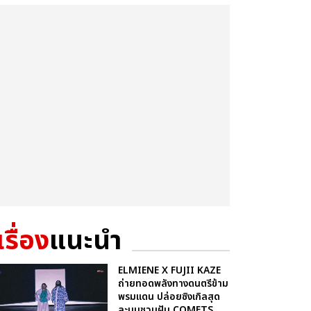
เรื่อง
แนะนำ
ELMIENE X FUJII KAZE
ถ่ายทอดพลังทางดนตรีข้าม
พรมแดน ปล่อยซิงเกิลสุด
ละมุนชวนฝัน COMETS