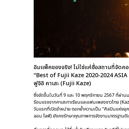
อิมแพ็คของจริง! ไม่ใช่แค่ชื่อสถานที่จัดคอ
“Best of Fujii Kaze 2020-2024 ASI
ฟูจิอิ คาเสะ (Fujii Kaze)
ซึ่งจัดขึ้นในวันที่ 9 และ 10 พฤศจิกายน 2567 ที่ผ่า
ร้อนแรงจากคาเสะทาเรียนและแฟนเพลงชาวไทย (Kazet
วันแรกที่เปิดจำหน่าย ตอกย้ำความเป็น “ศิลปินแห่งยุค”
ลอน ไลฟ์) ยังคงรักษาคุณภาพการจัดงานมาตรฐานดีเยี่ย