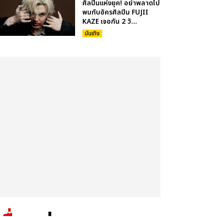
ศิลปินแห่งยุค! อย่าพลาดไป
พบกับอัครศิลปิน FUJII
KAZE เจอกัน 2 วั...
บันเทิง