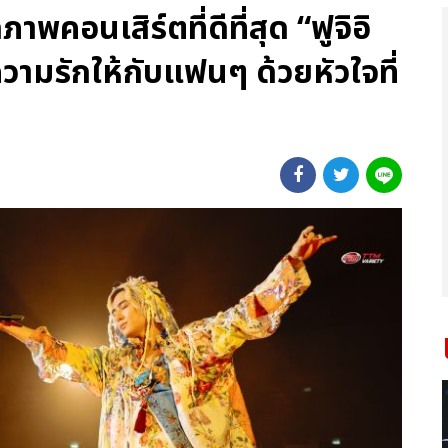
พคอนเสิร์ตที่ดีที่สุด “ฟูจิอิ
วามรักให้กับแฟนๆ ด้วยหัวใจที่