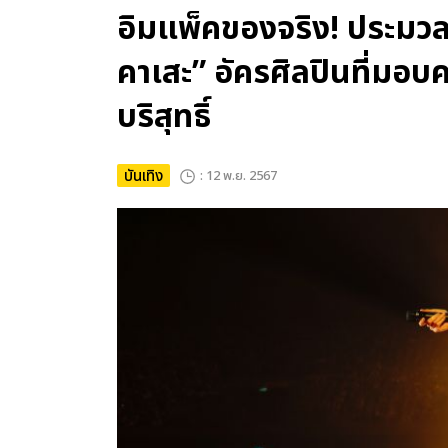
อิมแพ็คของจริง! ประมวลภา
คาเสะ” อัครศิลปินที่มอบค
บริสุทธิ์
บันเทิง
: 12 พ.ย. 2567