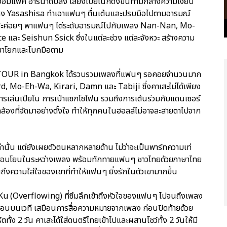
ของอิมแพ็ค อารีน่าดับลง เสียงเปียโนก็ดังขึ้นท่ามกลางความเงียบ
วยเพลง Yasashisa ทำเอาแฟนๆ ตื่นเต้นและปรบมือไปตามอารมณ์
คาเสะค่อยๆ พาแฟนๆ ไต่ระดับอารมณ์ไปกับเพลง Nan-Nan, Mo-
ละ Seishun Ssick ซึ่งในแต่ละช่วง แต่ละจังหวะ สร้างความ
นมาโยกและโบกมือตาม
A TOUR in Bangkok ได้รวบรวมเพลงที่แฟนๆ รอคอยจำนวนมาก
d, Mo-Eh-Wa, Kirari, Damn และ Tabiji ซึ่งคาเสะไม่ได้เพียง
งการเล่นเปียโน การเป่าแซกโซโฟน รวมถึงการเต้นร่วมกับแดนเซอร์
มกล้องที่จัดมาอย่างตั้งใจ ทำให้ทุกคนในฮอลล์ไม่อาจละสายตาไปจาก
่านั้น แต่ยังเผยตัวตนหลากหลายด้าน ไม่ว่าจะเป็นพาร์ทความเท่
ลอบโยนในระหว่างเพลง พร้อมทักทายแฟนๆ ชาวไทยด้วยภาษาไทย
นถึงความใส่ใจของเขาที่ทำให้แฟนๆ ยิ่งรักในตัวเขามากขึ้น
 Ku (Overflowing) ที่ซึมลึกเข้าถึงหัวใจของแฟนๆ ไปจนถึงเพลง
นบนเวที เสมือนการสื่อความหมายจากเพลง ก่อนปิดท้ายด้วย
ง 2 วัน คาเสะได้ใส่ดนตรีไทยเข้าไปและผสานโชว์ทั้ง 2 วันให้มี