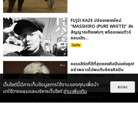
FUJII KAZE ปล่อยเพลงใหม่
“MASSHIRO (PURE WHITE)” ส่ง
สัญญาณถึงแฟนๆ พร้อมแผนทัวร์
คอนเสิร...
บันเทิง
คอนเสิร์ตที่ดีที่สุดของศิลปินแห่งยุค!
อย่าพลาดไปพบกับอัครศิลปิน
FUJII KAZE เจอกัน 2 วั...
บันเทิง
เว็บไซต์นี้มีการเก็บข้อมูลการใช้งานของคุณเพื่อนำ
เกี่ยวกับเรา
ติดต่อลงโฆษณา
ติดต่อเรา
ตกลง
มาใช้วางแผนและบริหารเว็บไซต์
อ่านเพิ่มเติม
© 2026
THAITICKETMAJOR
All Rights Reserved.