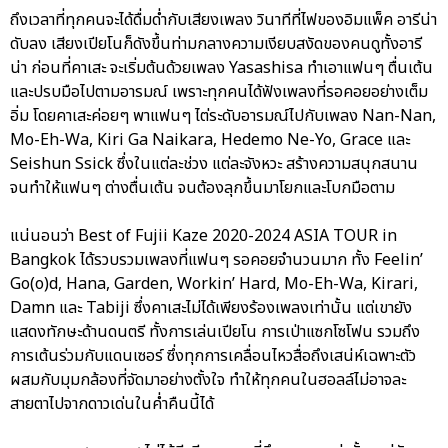
ถึงเวลาที่ทุกคนจะได้ดื่มด่ำกับเสียงเพลง วินาทีที่ไฟของอิมแพ็ค อารีน่า
ดับลง เสียงเปียโนก็ดังขึ้นท่ามกลางความเงียบสงัดของคนดูทั้งอารี
น่า ก่อนที่คาเสะ จะเริ่มต้นด้วยเพลง Yasashisa ทำเอาแฟนๆ ตื่นเต้น
และปรบมือไปตามอารมณ์ เพราะทุกคนได้ฟังเพลงที่รอคอยอย่างเต็ม
อิ่ม โดยคาเสะค่อยๆ พาแฟนๆ ไต่ระดับอารมณ์ไปกับเพลง Nan-Nan,
Mo-Eh-Wa, Kiri Ga Naikara, Hedemo Ne-Yo, Grace และ
Seishun Ssick ซึ่งในแต่ละช่วง แต่ละจังหวะ สร้างความสนุกสนาน
จนทำให้แฟนๆ ต่างตื่นเต้น จนต้องลุกขึ้นมาโยกและโบกมือตาม
แน่นอนว่า Best of Fujii Kaze 2020-2024 ASIA TOUR in
Bangkok ได้รวบรวมเพลงที่แฟนๆ รอคอยจำนวนมาก ทั้ง Feelin’
Go(o)d, Hana, Garden, Workin’ Hard, Mo-Eh-Wa, Kirari,
Damn และ Tabiji ซึ่งคาเสะไม่ได้เพียงร้องเพลงเท่านั้น แต่เขายัง
แสดงทักษะด้านดนตรี ทั้งการเล่นเปียโน การเป่าแซกโซโฟน รวมถึง
การเต้นร่วมกับแดนเซอร์ ซึ่งทุกการเคลื่อนไหวสื่อถึงเสน่ห์เฉพาะตัว
ผสมกับมุมกล้องที่จัดมาอย่างตั้งใจ ทำให้ทุกคนในฮอลล์ไม่อาจละ
สายตาไปจากดาวเด่นในค่ำคืนนี้ได้