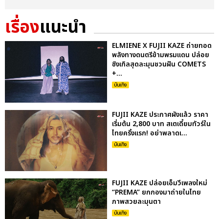
เรื่อง
แนะนำ
ELMIENE X FUJII KAZE ถ่ายทอด
พลังทางดนตรีข้ามพรมแดน ปล่อย
ซิงเกิลสุดละมุนชวนฝัน COMETS
+...
บันเทิง
FUJII KAZE ประกาศผังแล้ว ราคา
เริ่มต้น 2,800 บาท สเตเดี้ยมทัวร์ใน
ไทยครั้งแรก! อย่าพลาดเ...
บันเทิง
FUJII KAZE ปล่อยเอ็มวีเพลงใหม่
“PREMA” ยกกองมาถ่ายในไทย
ภาพสวยละมุนตา
บันเทิง