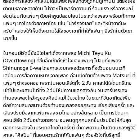
ตลอดการแสดง คาเสะไม่ได้มีเพียงเพลงที่ดึงดูดคนดูเท่านั้น แต่ยังเผย
ตัวตนหลากหลายด้าน ไม่ว่าจะเป็นพาร์ทความเท่ ร้อนแรง หรืออารมณ์
อ่อนโยนกับแฟนๆ ด้วยคำพูดปลอบโยนในระหว่างเพลง พร้อมทักทาย
แฟนๆ ชาวไทยด้วยภาษาไทย เช่น “น่ารักจังเลย” และ “หน้าตาดีนะ
ครับ” แสดงให้เห็นถึงความใส่ใจของเขาที่ทำให้แฟนๆ ยิ่งรักในตัวเขา
มากขึ้น
ในคอนเสิร์ตนี้ยังมีไฮไลท์เด็ดจากเพลง Michi Teyu Ku
(Overflowing) ที่ซึมลึกเข้าถึงหัวใจของแฟนๆ ไปจนถึงเพลง
Shinunoga E-wa โดยคาเสะจบเพลงด้วยการทิ้งตัวนอนบนเวที
เสมือนการสื่อความหมายจากเพลง ก่อนปิดท้ายด้วยเพลง Matsuri ที่
แฟนๆ ต่างรอคอย เพราะในคอนเสิร์ตทั้ง 2 วัน คาเสะได้ใส่ดนตรีไทย
เข้าไปและผสานโชว์ทั้ง 2 วันให้มีความแตกต่างกัน วันเสาร์บรรเลง
ทำนองเพลงไหว้ครูของศิลปะแม่ไม้มวยไทย ในขณะที่วันอาทิตย์เพิ่ม
ดีกรีความสนุกสนานด้วยทำนองเพลงลอยกระทง เรียกเสียงกรี๊ด และ
เสียงปรบมือจากแฟนเพลงชาวไทย อย่างล้นหลาม เป็นการปิดฉาก
คอนเสิร์ต 2 วันอย่างสวยงาม จนคนดูทุกคนลุกขึ้นปรบมือให้กับสุด
ยอดการแสดงในประเทศไทยในครั้งนี้ ย้ำภาพความเป็นตัวตนของฟูจิอิ
คาเสะ “ศิลปิน” ที่มอบความรักให้กับแฟนๆ ด้วยหัวใจที่บริสุทธิ์