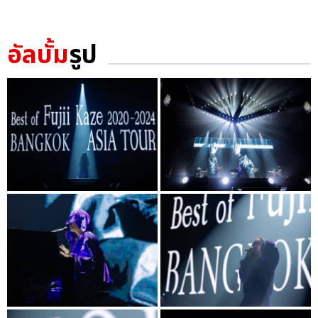
อัลบั้ม
รูป