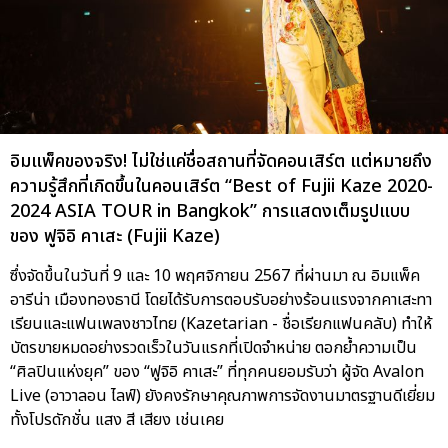
อิมแพ็คของจริง! ไม่ใช่แค่ชื่อสถานที่จัดคอนเสิร์ต แต่หมายถึง
ความรู้สึกที่เกิดขึ้นในคอนเสิร์ต “Best of Fujii Kaze 2020-
2024 ASIA TOUR in Bangkok” การแสดงเต็มรูปแบบ
ของ ฟูจิอิ คาเสะ (Fujii Kaze)
ซึ่งจัดขึ้นในวันที่ 9 และ 10 พฤศจิกายน 2567 ที่ผ่านมา ณ อิมแพ็ค
อารีน่า เมืองทองธานี โดยได้รับการตอบรับอย่างร้อนแรงจากคาเสะทา
เรียนและแฟนเพลงชาวไทย (Kazetarian - ชื่อเรียกแฟนคลับ) ทำให้
บัตรขายหมดอย่างรวดเร็วในวันแรกที่เปิดจำหน่าย ตอกย้ำความเป็น
“ศิลปินแห่งยุค” ของ “ฟูจิอิ คาเสะ” ที่ทุกคนยอมรับว่า ผู้จัด Avalon
Live (อาวาลอน ไลฟ์) ยังคงรักษาคุณภาพการจัดงานมาตรฐานดีเยี่ยม
ทั้งโปรดักชั่น แสง สี เสียง เช่นเคย