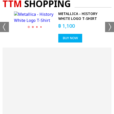
TTM
SHOPPING
 &
METALLICA - HISTORY
RT
WHITE LOGO T-SHIRT
฿
1,100
BUY NOW