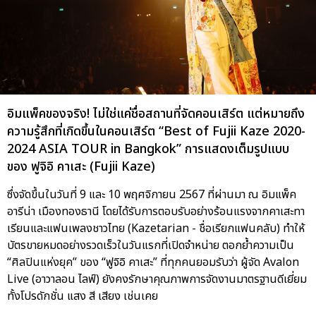
อิมแพ็คของจริง! ไม่ใช่แค่ชื่อสถานที่จัดคอนเสิร์ต แต่หมายถึง
ความรู้สึกที่เกิดขึ้นในคอนเสิร์ต “Best of Fujii Kaze 2020-
2024 ASIA TOUR in Bangkok” การแสดงเต็มรูปแบบ
ของ ฟูจิอิ คาเสะ (Fujii Kaze)
ซึ่งจัดขึ้นในวันที่ 9 และ 10 พฤศจิกายน 2567 ที่ผ่านมา ณ อิมแพ็ค
อารีน่า เมืองทองธานี โดยได้รับการตอบรับอย่างร้อนแรงจากคาเสะทา
เรียนและแฟนเพลงชาวไทย (Kazetarian - ชื่อเรียกแฟนคลับ) ทำให้
บัตรขายหมดอย่างรวดเร็วในวันแรกที่เปิดจำหน่าย ตอกย้ำความเป็น
“ศิลปินแห่งยุค” ของ “ฟูจิอิ คาเสะ” ที่ทุกคนยอมรับว่า ผู้จัด Avalon
Live (อาวาลอน ไลฟ์) ยังคงรักษาคุณภาพการจัดงานมาตรฐานดีเยี่ยม
ทั้งโปรดักชั่น แสง สี เสียง เช่นเคย