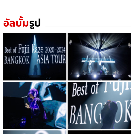
อัลบั้ม
รูป