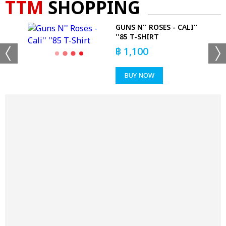
TTM
SHOPPING
O
GUNS N'' ROSES - CALI''
''85 T-SHIRT
฿
1,100
BUY NOW