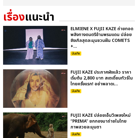
เรื่อง
แนะนำ
ELMIENE X FUJII KAZE ถ่ายทอด
พลังทางดนตรีข้ามพรมแดน ปล่อย
ซิงเกิลสุดละมุนชวนฝัน COMETS
+...
บันเทิง
FUJII KAZE ประกาศผังแล้ว ราคา
เริ่มต้น 2,800 บาท สเตเดี้ยมทัวร์ใน
ไทยครั้งแรก! อย่าพลาดเ...
บันเทิง
FUJII KAZE ปล่อยเอ็มวีเพลงใหม่
“PREMA” ยกกองมาถ่ายในไทย
ภาพสวยละมุนตา
บันเทิง