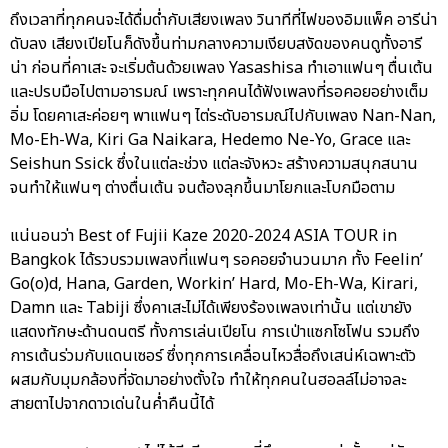
ถึงเวลาที่ทุกคนจะได้ดื่มด่ำกับเสียงเพลง วินาทีที่ไฟของอิมแพ็ค อารีน่า
ดับลง เสียงเปียโนก็ดังขึ้นท่ามกลางความเงียบสงัดของคนดูทั้งอารี
น่า ก่อนที่คาเสะ จะเริ่มต้นด้วยเพลง Yasashisa ทำเอาแฟนๆ ตื่นเต้น
และปรบมือไปตามอารมณ์ เพราะทุกคนได้ฟังเพลงที่รอคอยอย่างเต็ม
อิ่ม โดยคาเสะค่อยๆ พาแฟนๆ ไต่ระดับอารมณ์ไปกับเพลง Nan-Nan,
Mo-Eh-Wa, Kiri Ga Naikara, Hedemo Ne-Yo, Grace และ
Seishun Ssick ซึ่งในแต่ละช่วง แต่ละจังหวะ สร้างความสนุกสนาน
จนทำให้แฟนๆ ต่างตื่นเต้น จนต้องลุกขึ้นมาโยกและโบกมือตาม
แน่นอนว่า Best of Fujii Kaze 2020-2024 ASIA TOUR in
Bangkok ได้รวบรวมเพลงที่แฟนๆ รอคอยจำนวนมาก ทั้ง Feelin’
Go(o)d, Hana, Garden, Workin’ Hard, Mo-Eh-Wa, Kirari,
Damn และ Tabiji ซึ่งคาเสะไม่ได้เพียงร้องเพลงเท่านั้น แต่เขายัง
แสดงทักษะด้านดนตรี ทั้งการเล่นเปียโน การเป่าแซกโซโฟน รวมถึง
การเต้นร่วมกับแดนเซอร์ ซึ่งทุกการเคลื่อนไหวสื่อถึงเสน่ห์เฉพาะตัว
ผสมกับมุมกล้องที่จัดมาอย่างตั้งใจ ทำให้ทุกคนในฮอลล์ไม่อาจละ
สายตาไปจากดาวเด่นในค่ำคืนนี้ได้