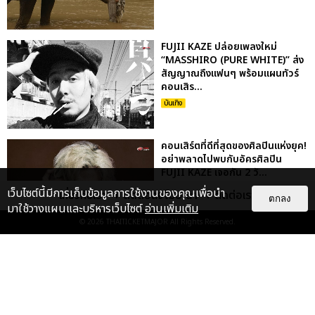
FUJII KAZE ปล่อยเพลงใหม่
“MASSHIRO (PURE WHITE)” ส่ง
สัญญาณถึงแฟนๆ พร้อมแผนทัวร์
คอนเสิร...
บันเทิง
คอนเสิร์ตที่ดีที่สุดของศิลปินแห่งยุค!
อย่าพลาดไปพบกับอัครศิลปิน
FUJII KAZE เจอกัน 2 วั...
บันเทิง
เว็บไซต์นี้มีการเก็บข้อมูลการใช้งานของคุณเพื่อนำ
เกี่ยวกับเรา
ติดต่อลงโฆษณา
ติดต่อเรา
ตกลง
มาใช้วางแผนและบริหารเว็บไซต์
อ่านเพิ่มเติม
© 2026
THAITICKETMAJOR
All Rights Reserved.