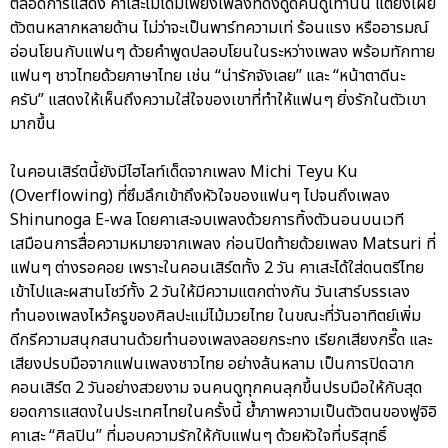
ตลอดการแสดง คาเสะไม่ได้มีเพียงเพลงที่ดึงดูดคนดูเท่านั้น แต่ยังเผย
ตัวตนหลากหลายด้าน ไม่ว่าจะเป็นพาร์ทความเท่ ร้อนแรง หรืออารมณ์
อ่อนโยนกับแฟนๆ ด้วยคำพูดปลอบโยนในระหว่างเพลง พร้อมทักทาย
แฟนๆ ชาวไทยด้วยภาษาไทย เช่น “น่ารักจังเลย” และ “หน้าตาดีนะ
ครับ” แสดงให้เห็นถึงความใส่ใจของเขาที่ทำให้แฟนๆ ยิ่งรักในตัวเขา
มากขึ้น
ในคอนเสิร์ตนี้ยังมีไฮไลท์เด็ดจากเพลง Michi Teyu Ku
(Overflowing) ที่ซึมลึกเข้าถึงหัวใจของแฟนๆ ไปจนถึงเพลง
Shinunoga E-wa โดยคาเสะจบเพลงด้วยการทิ้งตัวนอนบนเวที
เสมือนการสื่อความหมายจากเพลง ก่อนปิดท้ายด้วยเพลง Matsuri ที่
แฟนๆ ต่างรอคอย เพราะในคอนเสิร์ตทั้ง 2 วัน คาเสะได้ใส่ดนตรีไทย
เข้าไปและผสานโชว์ทั้ง 2 วันให้มีความแตกต่างกัน วันเสาร์บรรเลง
ทำนองเพลงไหว้ครูของศิลปะแม่ไม้มวยไทย ในขณะที่วันอาทิตย์เพิ่ม
ดีกรีความสนุกสนานด้วยทำนองเพลงลอยกระทง เรียกเสียงกรี๊ด และ
เสียงปรบมือจากแฟนเพลงชาวไทย อย่างล้นหลาม เป็นการปิดฉาก
คอนเสิร์ต 2 วันอย่างสวยงาม จนคนดูทุกคนลุกขึ้นปรบมือให้กับสุด
ยอดการแสดงในประเทศไทยในครั้งนี้ ย้ำภาพความเป็นตัวตนของฟูจิอิ
คาเสะ “ศิลปิน” ที่มอบความรักให้กับแฟนๆ ด้วยหัวใจที่บริสุทธิ์