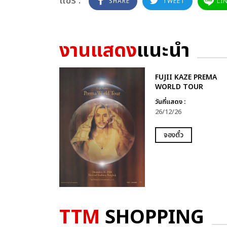
แชร์ :
SHARE
TWEET
LI
งานแสดง
แนะนำ
FUJII KAZE PREMA
WORLD TOUR
วันที่แสดง :
26/12/26
จองตั๋ว
TTM
SHOPPING