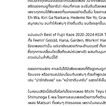
ถึงเวลาที่ทุกคนจะได้ดื่มด่ำกับเสียงเพลง วินาทีที่ไฟ
สงัดของคนดูทั้งอารีน่า ก่อนที่คาเสะ จะเริ่มต้นด้
เพราะทุกคนได้ฟังเพลงที่รอคอยอย่างเต็มอิ่ม โดย
Eh-Wa, Kiri Ga Naikara, Hedemo Ne-Yo, Grace แ
สนุกสนาน จนทำให้แฟนๆ ต่างตื่นเต้น จนต้องลุกขึ้
แน่นอนว่า Best of Fujii Kaze 2020-2024 ASI
ทั้ง Feelin’ Go(o)d, Hana, Garden, Workin’ Har
ร้องเพลงเท่านั้น แต่เขายังแสดงทักษะด้านดนตรี ทั้
ซึ่งทุกการเคลื่อนไหวสื่อถึงเสน่ห์เฉพาะตัว ผสมกับมุ
ดาวเด่นในค่ำคืนนี้ได้
ตลอดการแสดง คาเสะไม่ได้มีเพียงเพลงที่ดึงดูดคนดูเท
ร้อนแรง หรืออารมณ์อ่อนโยนกับแฟนๆ ด้วยคำพูดป
เช่น “น่ารักจังเลย” และ “หน้าตาดีนะครับ” แสดงให้เห็
ในคอนเสิร์ตนี้ยังมีไฮไลท์เด็ดจากเพลง Michi Teyu
Shinunoga E-wa โดยคาเสะจบเพลงด้วยการทิ้งตัวนอ
เพลง Matsuri ที่แฟนๆ ต่างรอคอย เพราะในคอนเสิร์ตทั้