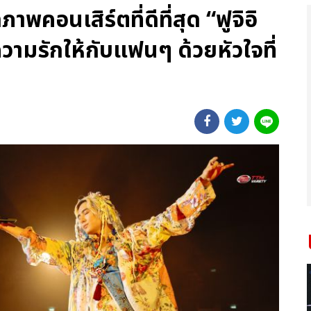
พคอนเสิร์ตที่ดีที่สุด “ฟูจิอิ
วามรักให้กับแฟนๆ ด้วยหัวใจที่