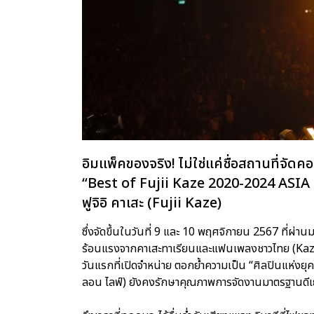
อิมแพ็คของจริง! ไม่ใช่แค่ชื่อสถานที่จัดคอ
“Best of Fujii Kaze 2020-2024 ASI
ฟูจิอิ คาเสะ (Fujii Kaze)
ซึ่งจัดขึ้นในวันที่ 9 และ 10 พฤศจิกายน 2567 ที่ผ่า
ร้อนแรงจากคาเสะทาเรียนและแฟนเพลงชาวไทย (Kazet
วันแรกที่เปิดจำหน่าย ตอกย้ำความเป็น “ศิลปินแห่งยุค”
ลอน ไลฟ์) ยังคงรักษาคุณภาพการจัดงานมาตรฐานดีเยี่ย