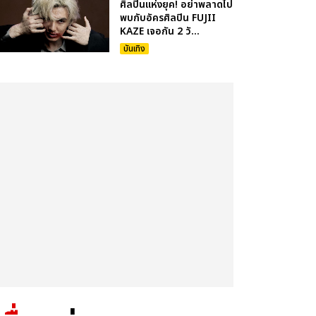
ศิลปินแห่งยุค! อย่าพลาดไป
พบกับอัครศิลปิน FUJII
KAZE เจอกัน 2 วั...
บันเทิง