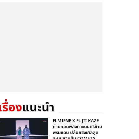
เรื่อง
แนะนำ
ELMIENE X FUJII KAZE
ถ่ายทอดพลังทางดนตรีข้าม
พรมแดน ปล่อยซิงเกิลสุด
ละมุนชวนฝัน COMETS