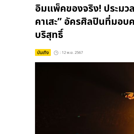
อิมแพ็คของจริง! ประมวลภา
คาเสะ” อัครศิลปินที่มอบค
บริสุทธิ์
บันเทิง
: 12 พ.ย. 2567