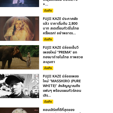
+...
บันเทิง
FUJII KAZE ประกาศผัง
แล้ว ราคาเริ่มต้น 2,800
บาท สเตเดี้ยมทัวร์ในไทย
ครั้งแรก! อย่าพลาดเ...
บันเทิง
FUJII KAZE ปล่อยเอ็มวี
เพลงใหม่ “PREMA” ยก
กองมาถ่ายในไทย ภาพสวย
ละมุนตา
บันเทิง
FUJII KAZE ปล่อยเพลง
ใหม่ “MASSHIRO (PURE
WHITE)” ส่งสัญญาณถึง
แฟนๆ พร้อมแผนทัวร์คอน
เสิร...
บันเทิง
คอนเสิร์ตที่ดีที่สุดของ