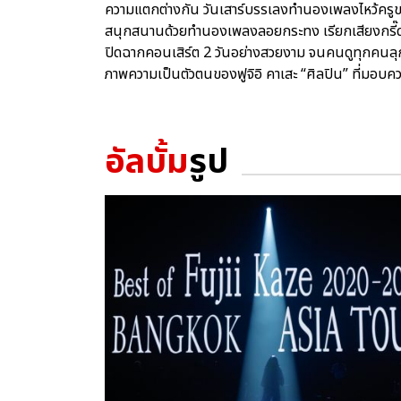
ความแตกต่างกัน วันเสาร์บรรเลงทำนองเพลงไหว้ครูขอ
สนุกสนานด้วยทำนองเพลงลอยกระทง เรียกเสียงกรี๊
ปิดฉากคอนเสิร์ต 2 วันอย่างสวยงาม จนคนดูทุกคนลุก
ภาพความเป็นตัวตนของฟูจิอิ คาเสะ “ศิลปิน” ที่มอบความ
อัลบั้ม
รูป