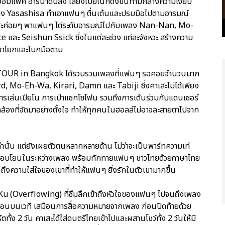
ของอิมแพ็ค อารีน่าดับลง เสียงเปียโนก็ดังขึ้นท่ามกลางความเงียบ
วยเพลง Yasashisa ทำเอาแฟนๆ ตื่นเต้นและปรบมือไปตามอารมณ์
คาเสะค่อยๆ พาแฟนๆ ไต่ระดับอารมณ์ไปกับเพลง Nan-Nan, Mo-
ละ Seishun Ssick ซึ่งในแต่ละช่วง แต่ละจังหวะ สร้างความ
นมาโยกและโบกมือตาม
A TOUR in Bangkok ได้รวบรวมเพลงที่แฟนๆ รอคอยจำนวนมาก
d, Mo-Eh-Wa, Kirari, Damn และ Tabiji ซึ่งคาเสะไม่ได้เพียง
งการเล่นเปียโน การเป่าแซกโซโฟน รวมถึงการเต้นร่วมกับแดนเซอร์
มกล้องที่จัดมาอย่างตั้งใจ ทำให้ทุกคนในฮอลล์ไม่อาจละสายตาไปจาก
่านั้น แต่ยังเผยตัวตนหลากหลายด้าน ไม่ว่าจะเป็นพาร์ทความเท่
ลอบโยนในระหว่างเพลง พร้อมทักทายแฟนๆ ชาวไทยด้วยภาษาไทย
นถึงความใส่ใจของเขาที่ทำให้แฟนๆ ยิ่งรักในตัวเขามากขึ้น
 Ku (Overflowing) ที่ซึมลึกเข้าถึงหัวใจของแฟนๆ ไปจนถึงเพลง
นบนเวที เสมือนการสื่อความหมายจากเพลง ก่อนปิดท้ายด้วย
ง 2 วัน คาเสะได้ใส่ดนตรีไทยเข้าไปและผสานโชว์ทั้ง 2 วันให้มี