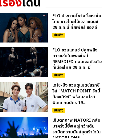
เรื่อง
เด่น
FLO ประกาศโชว์ครั้งแรกใน
ไทย ชาวไทยได้เวลาแดนซ์
29 ส.ค.นี้ ที่สเฟียร์ ฮอลล์
บันเทิง
FLO ชวนแดนซ์ ปลุกพลัง
สาวแซ่บในเพลงใหม่
REMEDIED ก่อนเจอตัวจริง
ที่เมืองไทย 29 ส.ค. นี้
บันเทิง
เตโช-ปิง ชวนดูแมตซ์แรกซี
รีส์ “MATCH POINT รักนี้
ต้องเสิร์ฟ” พร้อมชมโชว์
พิเศษ กดบัตร 19...
บันเทิง
เก็บตกภาพ NATORI กลับ
มาครั้งนี้ยิ่งใหญ่กว่าเดิม
ระเบิดความมันส์สุดเร้าใจใน
NATORI ONE-...