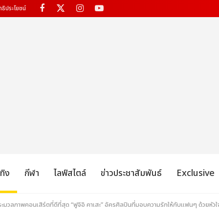
ทธิประโยชน์
เทิง
กีฬา
ไลฟ์สไตล์
ข่าวประชาสัมพันธ์
Exclusive
มวลภาพคอนเสิร์ตที่ดีที่สุด “ฟูจิอิ คาเสะ” อัครศิลปินที่มอบความรักให้กับแฟนๆ ด้วยหัวใจที