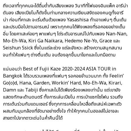
ถึงเวลาที่ทุกคนจะได้ดื่มด่ำกับเสียงเพลง วินาทีที่ไฟของอิมแพ็ค อารีน่า
ดับลง เสียงเปียโนก็ดังขึ้นท่ามกลางความเงียบสงัดของคนดูทั้งอารี
น่า ก่อนที่คาเสะ จะเริ่มต้นด้วยเพลง Yasashisa ทำเอาแฟนๆ ตื่นเต้น
และปรบมือไปตามอารมณ์ เพราะทุกคนได้ฟังเพลงที่รอคอยอย่างเต็ม
อิ่ม โดยคาเสะค่อยๆ พาแฟนๆ ไต่ระดับอารมณ์ไปกับเพลง Nan-Nan,
Mo-Eh-Wa, Kiri Ga Naikara, Hedemo Ne-Yo, Grace และ
Seishun Ssick ซึ่งในแต่ละช่วง แต่ละจังหวะ สร้างความสนุกสนาน
จนทำให้แฟนๆ ต่างตื่นเต้น จนต้องลุกขึ้นมาโยกและโบกมือตาม
แน่นอนว่า Best of Fujii Kaze 2020-2024 ASIA TOUR in
Bangkok ได้รวบรวมเพลงที่แฟนๆ รอคอยจำนวนมาก ทั้ง Feelin’
Go(o)d, Hana, Garden, Workin’ Hard, Mo-Eh-Wa, Kirari,
Damn และ Tabiji ซึ่งคาเสะไม่ได้เพียงร้องเพลงเท่านั้น แต่เขายัง
แสดงทักษะด้านดนตรี ทั้งการเล่นเปียโน การเป่าแซกโซโฟน รวมถึง
การเต้นร่วมกับแดนเซอร์ ซึ่งทุกการเคลื่อนไหวสื่อถึงเสน่ห์เฉพาะตัว
ผสมกับมุมกล้องที่จัดมาอย่างตั้งใจ ทำให้ทุกคนในฮอลล์ไม่อาจละ
สายตาไปจากดาวเด่นในค่ำคืนนี้ได้