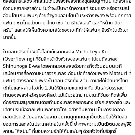
ตลอดการแสดง คาเสะไม่ได้มีเพียงเพลงที่ดึงดูดคนดูเท่านั้น แต่ยังเผย
ตัวตนหลากหลายด้าน ไม่ว่าจะเป็นพาร์ทความเท่ ร้อนแรง หรืออารมณ์
อ่อนโยนกับแฟนๆ ด้วยคำพูดปลอบโยนในระหว่างเพลง พร้อมทักทาย
แฟนๆ ชาวไทยด้วยภาษาไทย เช่น “น่ารักจังเลย” และ “หน้าตาดีนะ
ครับ” แสดงให้เห็นถึงความใส่ใจของเขาที่ทำให้แฟนๆ ยิ่งรักในตัวเขา
มากขึ้น
ในคอนเสิร์ตนี้ยังมีไฮไลท์เด็ดจากเพลง Michi Teyu Ku
(Overflowing) ที่ซึมลึกเข้าถึงหัวใจของแฟนๆ ไปจนถึงเพลง
Shinunoga E-wa โดยคาเสะจบเพลงด้วยการทิ้งตัวนอนบนเวที
เสมือนการสื่อความหมายจากเพลง ก่อนปิดท้ายด้วยเพลง Matsuri ที่
แฟนๆ ต่างรอคอย เพราะในคอนเสิร์ตทั้ง 2 วัน คาเสะได้ใส่ดนตรีไทย
เข้าไปและผสานโชว์ทั้ง 2 วันให้มีความแตกต่างกัน วันเสาร์บรรเลง
ทำนองเพลงไหว้ครูของศิลปะแม่ไม้มวยไทย ในขณะที่วันอาทิตย์เพิ่ม
ดีกรีความสนุกสนานด้วยทำนองเพลงลอยกระทง เรียกเสียงกรี๊ด และ
เสียงปรบมือจากแฟนเพลงชาวไทย อย่างล้นหลาม เป็นการปิดฉาก
คอนเสิร์ต 2 วันอย่างสวยงาม จนคนดูทุกคนลุกขึ้นปรบมือให้กับสุด
ยอดการแสดงในประเทศไทยในครั้งนี้ ย้ำภาพความเป็นตัวตนของฟูจิอิ
คาเสะ “ศิลปิน” ที่มอบความรักให้กับแฟนๆ ด้วยหัวใจที่บริสุทธิ์