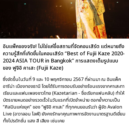
อิมแพ็คของจริง! ไม่ใช่แค่ชื่อสถานที่จัดคอนเสิร์ต แต่หมายถึง
ความรู้สึกที่เกิดขึ้นในคอนเสิร์ต “Best of Fujii Kaze 2020-
2024 ASIA TOUR in Bangkok” การแสดงเต็มรูปแบบ
ของ ฟูจิอิ คาเสะ (Fujii Kaze)
ซึ่งจัดขึ้นในวันที่ 9 และ 10 พฤศจิกายน 2567 ที่ผ่านมา ณ อิมแพ็ค
อารีน่า เมืองทองธานี โดยได้รับการตอบรับอย่างร้อนแรงจากคาเสะทา
เรียนและแฟนเพลงชาวไทย (Kazetarian - ชื่อเรียกแฟนคลับ) ทำให้
บัตรขายหมดอย่างรวดเร็วในวันแรกที่เปิดจำหน่าย ตอกย้ำความเป็น
“ศิลปินแห่งยุค” ของ “ฟูจิอิ คาเสะ” ที่ทุกคนยอมรับว่า ผู้จัด Avalon
Live (อาวาลอน ไลฟ์) ยังคงรักษาคุณภาพการจัดงานมาตรฐานดีเยี่ยม
ทั้งโปรดักชั่น แสง สี เสียง เช่นเคย