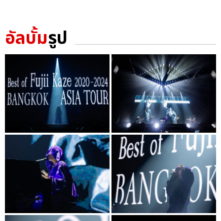
อัลบั้ม
รูป