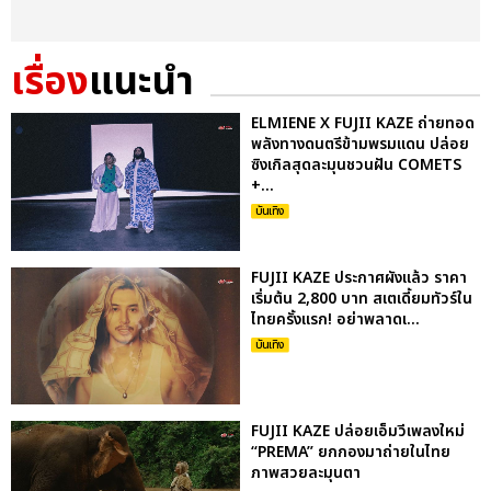
เรื่อง
แนะนำ
ELMIENE X FUJII KAZE ถ่ายทอด
พลังทางดนตรีข้ามพรมแดน ปล่อย
ซิงเกิลสุดละมุนชวนฝัน COMETS
+...
บันเทิง
FUJII KAZE ประกาศผังแล้ว ราคา
เริ่มต้น 2,800 บาท สเตเดี้ยมทัวร์ใน
ไทยครั้งแรก! อย่าพลาดเ...
บันเทิง
FUJII KAZE ปล่อยเอ็มวีเพลงใหม่
“PREMA” ยกกองมาถ่ายในไทย
ภาพสวยละมุนตา