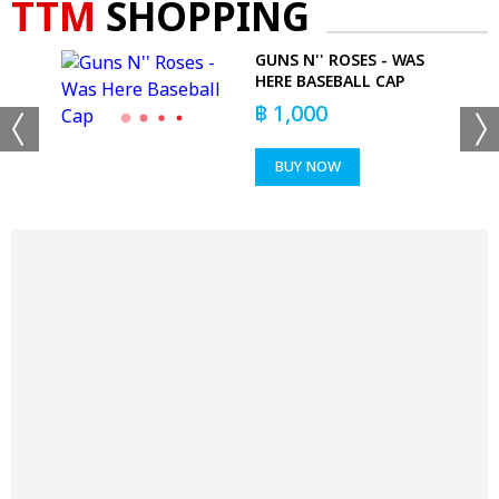
TTM
SHOPPING
GUNS N'' ROSES - WAS
'T
HERE BASEBALL CAP
฿
1,000
BUY NOW