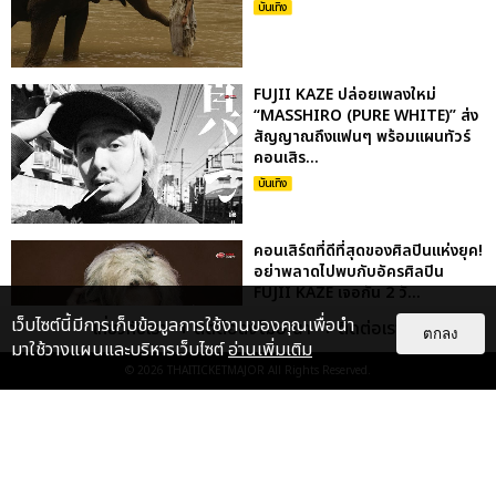
บันเทิง
FUJII KAZE ปล่อยเพลงใหม่
“MASSHIRO (PURE WHITE)” ส่ง
สัญญาณถึงแฟนๆ พร้อมแผนทัวร์
คอนเสิร...
บันเทิง
คอนเสิร์ตที่ดีที่สุดของศิลปินแห่งยุค!
อย่าพลาดไปพบกับอัครศิลปิน
FUJII KAZE เจอกัน 2 วั...
บันเทิง
เว็บไซต์นี้มีการเก็บข้อมูลการใช้งานของคุณเพื่อนำ
เกี่ยวกับเรา
ติดต่อลงโฆษณา
ติดต่อเรา
ตกลง
มาใช้วางแผนและบริหารเว็บไซต์
อ่านเพิ่มเติม
© 2026
THAITICKETMAJOR
All Rights Reserved.