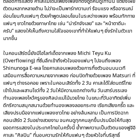
ตลอดการแสดง คาเสะไม่ได้มีเพียงเพลงที่ดึงดูดคนดูเท่านั้น แต่ยังเผย
ตัวตนหลากหลายด้าน ไม่ว่าจะเป็นพาร์ทความเท่ ร้อนแรง หรืออารมณ์
อ่อนโยนกับแฟนๆ ด้วยคำพูดปลอบโยนในระหว่างเพลง พร้อมทักทาย
แฟนๆ ชาวไทยด้วยภาษาไทย เช่น “น่ารักจังเลย” และ “หน้าตาดีนะ
ครับ” แสดงให้เห็นถึงความใส่ใจของเขาที่ทำให้แฟนๆ ยิ่งรักในตัวเขา
มากขึ้น
ในคอนเสิร์ตนี้ยังมีไฮไลท์เด็ดจากเพลง Michi Teyu Ku
(Overflowing) ที่ซึมลึกเข้าถึงหัวใจของแฟนๆ ไปจนถึงเพลง
Shinunoga E-wa โดยคาเสะจบเพลงด้วยการทิ้งตัวนอนบนเวที
เสมือนการสื่อความหมายจากเพลง ก่อนปิดท้ายด้วยเพลง Matsuri ที่
แฟนๆ ต่างรอคอย เพราะในคอนเสิร์ตทั้ง 2 วัน คาเสะได้ใส่ดนตรีไทย
เข้าไปและผสานโชว์ทั้ง 2 วันให้มีความแตกต่างกัน วันเสาร์บรรเลง
ทำนองเพลงไหว้ครูของศิลปะแม่ไม้มวยไทย ในขณะที่วันอาทิตย์เพิ่ม
ดีกรีความสนุกสนานด้วยทำนองเพลงลอยกระทง เรียกเสียงกรี๊ด และ
เสียงปรบมือจากแฟนเพลงชาวไทย อย่างล้นหลาม เป็นการปิดฉาก
คอนเสิร์ต 2 วันอย่างสวยงาม จนคนดูทุกคนลุกขึ้นปรบมือให้กับสุด
ยอดการแสดงในประเทศไทยในครั้งนี้ ย้ำภาพความเป็นตัวตนของฟูจิอิ
คาเสะ “ศิลปิน” ที่มอบความรักให้กับแฟนๆ ด้วยหัวใจที่บริสุทธิ์