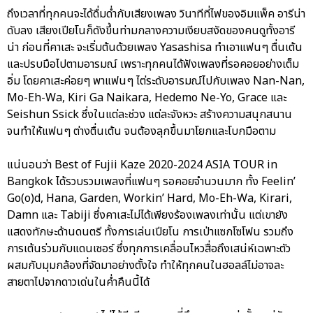
ถึงเวลาที่ทุกคนจะได้ดื่มด่ำกับเสียงเพลง วินาทีที่ไฟของอิมแพ็ค อารีน่า
ดับลง เสียงเปียโนก็ดังขึ้นท่ามกลางความเงียบสงัดของคนดูทั้งอารี
น่า ก่อนที่คาเสะ จะเริ่มต้นด้วยเพลง Yasashisa ทำเอาแฟนๆ ตื่นเต้น
และปรบมือไปตามอารมณ์ เพราะทุกคนได้ฟังเพลงที่รอคอยอย่างเต็ม
อิ่ม โดยคาเสะค่อยๆ พาแฟนๆ ไต่ระดับอารมณ์ไปกับเพลง Nan-Nan,
Mo-Eh-Wa, Kiri Ga Naikara, Hedemo Ne-Yo, Grace และ
Seishun Ssick ซึ่งในแต่ละช่วง แต่ละจังหวะ สร้างความสนุกสนาน
จนทำให้แฟนๆ ต่างตื่นเต้น จนต้องลุกขึ้นมาโยกและโบกมือตาม
แน่นอนว่า Best of Fujii Kaze 2020-2024 ASIA TOUR in
Bangkok ได้รวบรวมเพลงที่แฟนๆ รอคอยจำนวนมาก ทั้ง Feelin’
Go(o)d, Hana, Garden, Workin’ Hard, Mo-Eh-Wa, Kirari,
Damn และ Tabiji ซึ่งคาเสะไม่ได้เพียงร้องเพลงเท่านั้น แต่เขายัง
แสดงทักษะด้านดนตรี ทั้งการเล่นเปียโน การเป่าแซกโซโฟน รวมถึง
การเต้นร่วมกับแดนเซอร์ ซึ่งทุกการเคลื่อนไหวสื่อถึงเสน่ห์เฉพาะตัว
ผสมกับมุมกล้องที่จัดมาอย่างตั้งใจ ทำให้ทุกคนในฮอลล์ไม่อาจละ
สายตาไปจากดาวเด่นในค่ำคืนนี้ได้