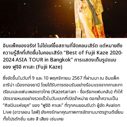
อิมแพ็คของจริง! ไม่ใช่แค่ชื่อสถานที่จัดคอนเสิร์ต แต่หมายถึง
ความรู้สึกที่เกิดขึ้นในคอนเสิร์ต “Best of Fujii Kaze 2020-
2024 ASIA TOUR in Bangkok” การแสดงเต็มรูปแบบ
ของ ฟูจิอิ คาเสะ (Fujii Kaze)
ซึ่งจัดขึ้นในวันที่ 9 และ 10 พฤศจิกายน 2567 ที่ผ่านมา ณ อิมแพ็ค
อารีน่า เมืองทองธานี โดยได้รับการตอบรับอย่างร้อนแรงจากคาเสะทา
เรียนและแฟนเพลงชาวไทย (Kazetarian - ชื่อเรียกแฟนคลับ) ทำให้
บัตรขายหมดอย่างรวดเร็วในวันแรกที่เปิดจำหน่าย ตอกย้ำความเป็น
“ศิลปินแห่งยุค” ของ “ฟูจิอิ คาเสะ” ที่ทุกคนยอมรับว่า ผู้จัด Avalon
Live (อาวาลอน ไลฟ์) ยังคงรักษาคุณภาพการจัดงานมาตรฐานดีเยี่ยม
ทั้งโปรดักชั่น แสง สี เสียง เช่นเคย