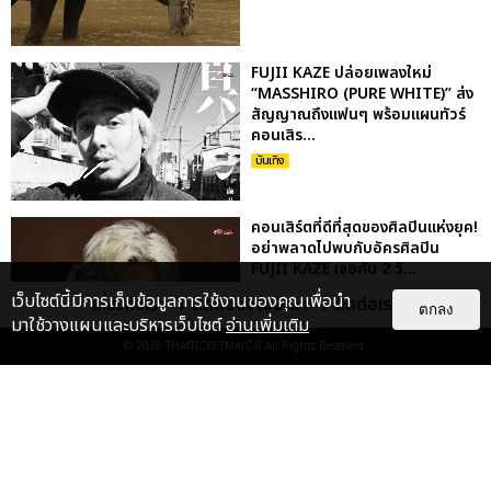
FUJII KAZE ปล่อยเพลงใหม่
“MASSHIRO (PURE WHITE)” ส่ง
สัญญาณถึงแฟนๆ พร้อมแผนทัวร์
คอนเสิร...
บันเทิง
คอนเสิร์ตที่ดีที่สุดของศิลปินแห่งยุค!
อย่าพลาดไปพบกับอัครศิลปิน
FUJII KAZE เจอกัน 2 วั...
บันเทิง
เว็บไซต์นี้มีการเก็บข้อมูลการใช้งานของคุณเพื่อนำ
เกี่ยวกับเรา
ติดต่อลงโฆษณา
ติดต่อเรา
ตกลง
มาใช้วางแผนและบริหารเว็บไซต์
อ่านเพิ่มเติม
© 2026
THAITICKETMAJOR
All Rights Reserved.