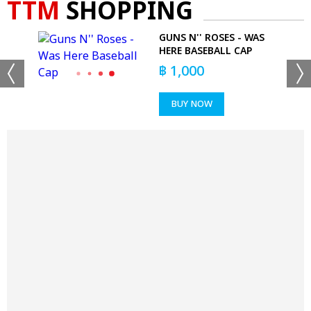
TTM
SHOPPING
GUNS N'' ROSES - WAS
T
HERE BASEBALL CAP
฿
1,000
BUY NOW