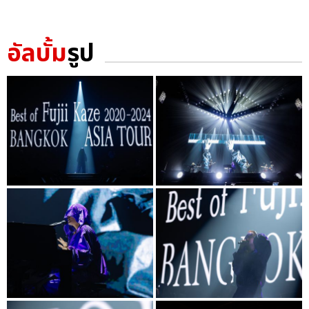
อัลบั้ม
รูป