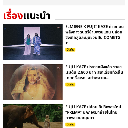
เรื่อง
แนะนำ
ELMIENE X FUJII KAZE ถ่ายทอด
พลังทางดนตรีข้ามพรมแดน ปล่อย
ซิงเกิลสุดละมุนชวนฝัน COMETS
+...
บันเทิง
FUJII KAZE ประกาศผังแล้ว ราคา
เริ่มต้น 2,800 บาท สเตเดี้ยมทัวร์ใน
ไทยครั้งแรก! อย่าพลาดเ...
บันเทิง
FUJII KAZE ปล่อยเอ็มวีเพลงใหม่
“PREMA” ยกกองมาถ่ายในไทย
ภาพสวยละมุนตา
บันเทิง