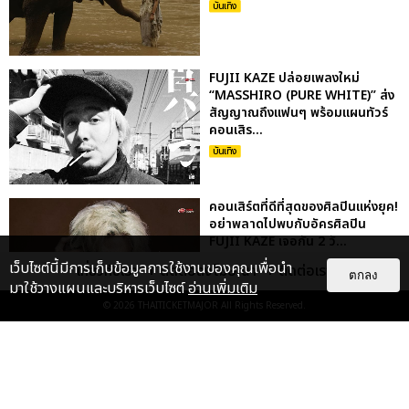
บันเทิง
FUJII KAZE ปล่อยเพลงใหม่
“MASSHIRO (PURE WHITE)” ส่ง
สัญญาณถึงแฟนๆ พร้อมแผนทัวร์
คอนเสิร...
บันเทิง
คอนเสิร์ตที่ดีที่สุดของศิลปินแห่งยุค!
อย่าพลาดไปพบกับอัครศิลปิน
FUJII KAZE เจอกัน 2 วั...
บันเทิง
เว็บไซต์นี้มีการเก็บข้อมูลการใช้งานของคุณเพื่อนำ
เกี่ยวกับเรา
ติดต่อลงโฆษณา
ติดต่อเรา
ตกลง
มาใช้วางแผนและบริหารเว็บไซต์
อ่านเพิ่มเติม
© 2026
THAITICKETMAJOR
All Rights Reserved.