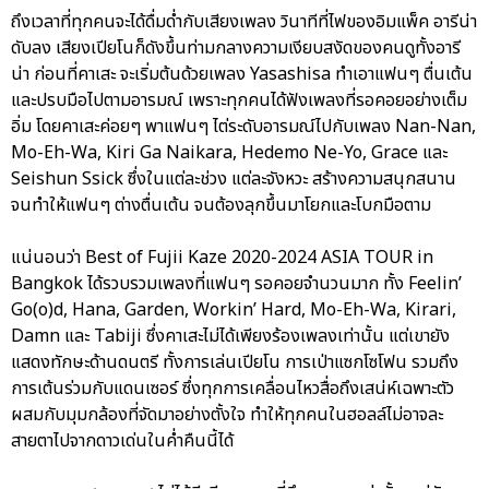
ถึงเวลาที่ทุกคนจะได้ดื่มด่ำกับเสียงเพลง วินาทีที่ไฟของอิมแพ็ค อารีน่า
ดับลง เสียงเปียโนก็ดังขึ้นท่ามกลางความเงียบสงัดของคนดูทั้งอารี
น่า ก่อนที่คาเสะ จะเริ่มต้นด้วยเพลง Yasashisa ทำเอาแฟนๆ ตื่นเต้น
และปรบมือไปตามอารมณ์ เพราะทุกคนได้ฟังเพลงที่รอคอยอย่างเต็ม
อิ่ม โดยคาเสะค่อยๆ พาแฟนๆ ไต่ระดับอารมณ์ไปกับเพลง Nan-Nan,
Mo-Eh-Wa, Kiri Ga Naikara, Hedemo Ne-Yo, Grace และ
Seishun Ssick ซึ่งในแต่ละช่วง แต่ละจังหวะ สร้างความสนุกสนาน
จนทำให้แฟนๆ ต่างตื่นเต้น จนต้องลุกขึ้นมาโยกและโบกมือตาม
แน่นอนว่า Best of Fujii Kaze 2020-2024 ASIA TOUR in
Bangkok ได้รวบรวมเพลงที่แฟนๆ รอคอยจำนวนมาก ทั้ง Feelin’
Go(o)d, Hana, Garden, Workin’ Hard, Mo-Eh-Wa, Kirari,
Damn และ Tabiji ซึ่งคาเสะไม่ได้เพียงร้องเพลงเท่านั้น แต่เขายัง
แสดงทักษะด้านดนตรี ทั้งการเล่นเปียโน การเป่าแซกโซโฟน รวมถึง
การเต้นร่วมกับแดนเซอร์ ซึ่งทุกการเคลื่อนไหวสื่อถึงเสน่ห์เฉพาะตัว
ผสมกับมุมกล้องที่จัดมาอย่างตั้งใจ ทำให้ทุกคนในฮอลล์ไม่อาจละ
สายตาไปจากดาวเด่นในค่ำคืนนี้ได้