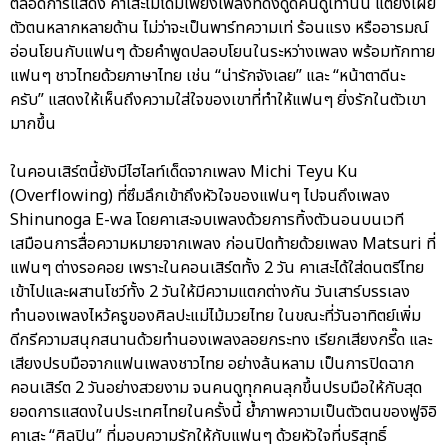
ตลอดการแสดง คาเสะไม่ได้มีเพียงเพลงที่ดึงดูดคนดูเท่านั้น แต่ยังเผย
ตัวตนหลากหลายด้าน ไม่ว่าจะเป็นพาร์ทความเท่ ร้อนแรง หรืออารมณ์
อ่อนโยนกับแฟนๆ ด้วยคำพูดปลอบโยนในระหว่างเพลง พร้อมทักทาย
แฟนๆ ชาวไทยด้วยภาษาไทย เช่น “น่ารักจังเลย” และ “หน้าตาดีนะ
ครับ” แสดงให้เห็นถึงความใส่ใจของเขาที่ทำให้แฟนๆ ยิ่งรักในตัวเขา
มากขึ้น
ในคอนเสิร์ตนี้ยังมีไฮไลท์เด็ดจากเพลง Michi Teyu Ku
(Overflowing) ที่ซึมลึกเข้าถึงหัวใจของแฟนๆ ไปจนถึงเพลง
Shinunoga E-wa โดยคาเสะจบเพลงด้วยการทิ้งตัวนอนบนเวที
เสมือนการสื่อความหมายจากเพลง ก่อนปิดท้ายด้วยเพลง Matsuri ที่
แฟนๆ ต่างรอคอย เพราะในคอนเสิร์ตทั้ง 2 วัน คาเสะได้ใส่ดนตรีไทย
เข้าไปและผสานโชว์ทั้ง 2 วันให้มีความแตกต่างกัน วันเสาร์บรรเลง
ทำนองเพลงไหว้ครูของศิลปะแม่ไม้มวยไทย ในขณะที่วันอาทิตย์เพิ่ม
ดีกรีความสนุกสนานด้วยทำนองเพลงลอยกระทง เรียกเสียงกรี๊ด และ
เสียงปรบมือจากแฟนเพลงชาวไทย อย่างล้นหลาม เป็นการปิดฉาก
คอนเสิร์ต 2 วันอย่างสวยงาม จนคนดูทุกคนลุกขึ้นปรบมือให้กับสุด
ยอดการแสดงในประเทศไทยในครั้งนี้ ย้ำภาพความเป็นตัวตนของฟูจิอิ
คาเสะ “ศิลปิน” ที่มอบความรักให้กับแฟนๆ ด้วยหัวใจที่บริสุทธิ์