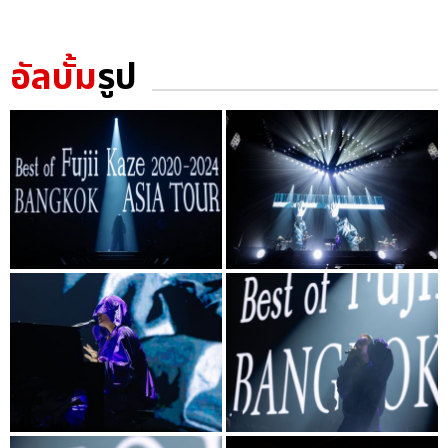
อัลบั้ม
รูป