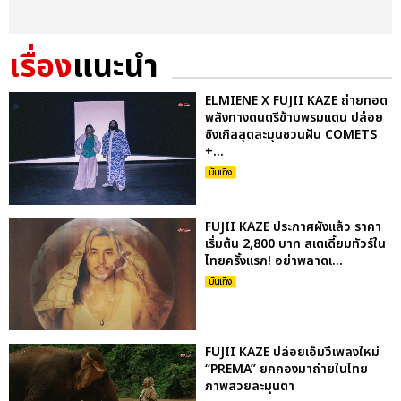
เรื่อง
แนะนำ
ELMIENE X FUJII KAZE ถ่ายทอด
พลังทางดนตรีข้ามพรมแดน ปล่อย
ซิงเกิลสุดละมุนชวนฝัน COMETS
+...
บันเทิง
FUJII KAZE ประกาศผังแล้ว ราคา
เริ่มต้น 2,800 บาท สเตเดี้ยมทัวร์ใน
ไทยครั้งแรก! อย่าพลาดเ...
บันเทิง
FUJII KAZE ปล่อยเอ็มวีเพลงใหม่
“PREMA” ยกกองมาถ่ายในไทย
ภาพสวยละมุนตา