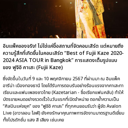
อิมแพ็คของจริง! ไม่ใช่แค่ชื่อสถานที่จัดคอนเสิร์ต แต่หมายถึง
ความรู้สึกที่เกิดขึ้นในคอนเสิร์ต “Best of Fujii Kaze 2020-
2024 ASIA TOUR in Bangkok” การแสดงเต็มรูปแบบ
ของ ฟูจิอิ คาเสะ (Fujii Kaze)
ซึ่งจัดขึ้นในวันที่ 9 และ 10 พฤศจิกายน 2567 ที่ผ่านมา ณ อิมแพ็ค
อารีน่า เมืองทองธานี โดยได้รับการตอบรับอย่างร้อนแรงจากคาเสะทา
เรียนและแฟนเพลงชาวไทย (Kazetarian - ชื่อเรียกแฟนคลับ) ทำให้
บัตรขายหมดอย่างรวดเร็วในวันแรกที่เปิดจำหน่าย ตอกย้ำความเป็น
“ศิลปินแห่งยุค” ของ “ฟูจิอิ คาเสะ” ที่ทุกคนยอมรับว่า ผู้จัด Avalon
Live (อาวาลอน ไลฟ์) ยังคงรักษาคุณภาพการจัดงานมาตรฐานดีเยี่ยม
ทั้งโปรดักชั่น แสง สี เสียง เช่นเคย