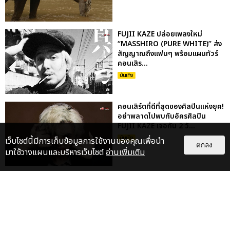
FUJII KAZE ปล่อยเพลงใหม่
“MASSHIRO (PURE WHITE)” ส่ง
สัญญาณถึงแฟนๆ พร้อมแผนทัวร์
คอนเสิร...
บันเทิง
คอนเสิร์ตที่ดีที่สุดของศิลปินแห่งยุค!
อย่าพลาดไปพบกับอัครศิลปิน
FUJII KAZE เจอกัน 2 วั...
บันเทิง
เว็บไซต์นี้มีการเก็บข้อมูลการใช้งานของคุณเพื่อนำ
ตกลง
มาใช้วางแผนและบริหารเว็บไซต์
อ่านเพิ่มเติม