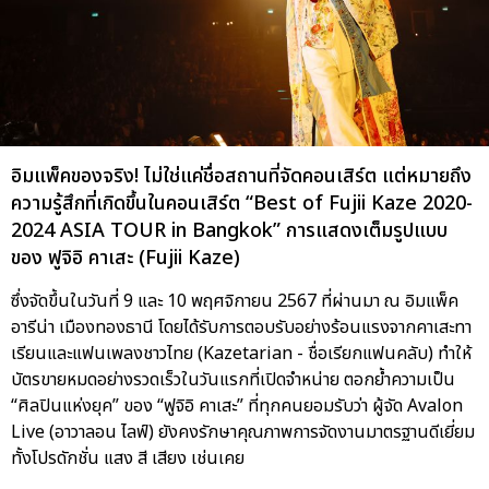
อิมแพ็คของจริง! ไม่ใช่แค่ชื่อสถานที่จัดคอนเสิร์ต แต่หมายถึง
ความรู้สึกที่เกิดขึ้นในคอนเสิร์ต “Best of Fujii Kaze 2020-
2024 ASIA TOUR in Bangkok” การแสดงเต็มรูปแบบ
ของ ฟูจิอิ คาเสะ (Fujii Kaze)
ซึ่งจัดขึ้นในวันที่ 9 และ 10 พฤศจิกายน 2567 ที่ผ่านมา ณ อิมแพ็ค
อารีน่า เมืองทองธานี โดยได้รับการตอบรับอย่างร้อนแรงจากคาเสะทา
เรียนและแฟนเพลงชาวไทย (Kazetarian - ชื่อเรียกแฟนคลับ) ทำให้
บัตรขายหมดอย่างรวดเร็วในวันแรกที่เปิดจำหน่าย ตอกย้ำความเป็น
“ศิลปินแห่งยุค” ของ “ฟูจิอิ คาเสะ” ที่ทุกคนยอมรับว่า ผู้จัด Avalon
Live (อาวาลอน ไลฟ์) ยังคงรักษาคุณภาพการจัดงานมาตรฐานดีเยี่ยม
ทั้งโปรดักชั่น แสง สี เสียง เช่นเคย