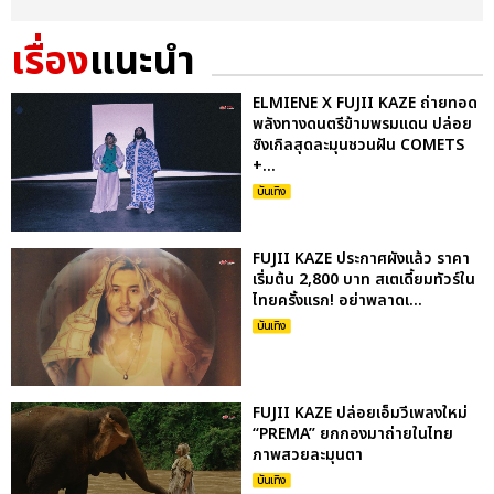
เรื่อง
แนะนำ
ELMIENE X FUJII KAZE ถ่ายทอด
พลังทางดนตรีข้ามพรมแดน ปล่อย
ซิงเกิลสุดละมุนชวนฝัน COMETS
+...
บันเทิง
FUJII KAZE ประกาศผังแล้ว ราคา
เริ่มต้น 2,800 บาท สเตเดี้ยมทัวร์ใน
ไทยครั้งแรก! อย่าพลาดเ...
บันเทิง
FUJII KAZE ปล่อยเอ็มวีเพลงใหม่
“PREMA” ยกกองมาถ่ายในไทย
ภาพสวยละมุนตา
บันเทิง