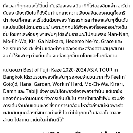
ถึงเวลาที่ทุกคนจะได้ดื่มด่ำกับเสียงเพลง วินาทีที่ไฟของอิมแพ็ค อารีน่า
ดับลง เสียงเปียโนก็ดังขึ้นท่ามกลางความเงียบสงัดของคนดูทั้งอารี
น่า ก่อนที่คาเสะ จะเริ่มต้นด้วยเพลง Yasashisa ทำเอาแฟนๆ ตื่นเต้น
และปรบมือไปตามอารมณ์ เพราะทุกคนได้ฟังเพลงที่รอคอยอย่างเต็ม
อิ่ม โดยคาเสะค่อยๆ พาแฟนๆ ไต่ระดับอารมณ์ไปกับเพลง Nan-Nan,
Mo-Eh-Wa, Kiri Ga Naikara, Hedemo Ne-Yo, Grace และ
Seishun Ssick ซึ่งในแต่ละช่วง แต่ละจังหวะ สร้างความสนุกสนาน
จนทำให้แฟนๆ ต่างตื่นเต้น จนต้องลุกขึ้นมาโยกและโบกมือตาม
แน่นอนว่า Best of Fujii Kaze 2020-2024 ASIA TOUR in
Bangkok ได้รวบรวมเพลงที่แฟนๆ รอคอยจำนวนมาก ทั้ง Feelin’
Go(o)d, Hana, Garden, Workin’ Hard, Mo-Eh-Wa, Kirari,
Damn และ Tabiji ซึ่งคาเสะไม่ได้เพียงร้องเพลงเท่านั้น แต่เขายัง
แสดงทักษะด้านดนตรี ทั้งการเล่นเปียโน การเป่าแซกโซโฟน รวมถึง
การเต้นร่วมกับแดนเซอร์ ซึ่งทุกการเคลื่อนไหวสื่อถึงเสน่ห์เฉพาะตัว
ผสมกับมุมกล้องที่จัดมาอย่างตั้งใจ ทำให้ทุกคนในฮอลล์ไม่อาจละ
สายตาไปจากดาวเด่นในค่ำคืนนี้ได้