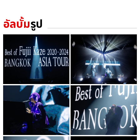
อัลบั้ม
รูป