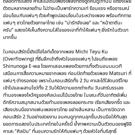
ตลอดการแสดง คาเสะไม่ได้มีเพียงเพลงที่ดึงดูดคนดูเท่านั้น แต่ยังเผย
ตัวตนหลากหลายด้าน ไม่ว่าจะเป็นพาร์ทความเท่ ร้อนแรง หรืออารมณ์
อ่อนโยนกับแฟนๆ ด้วยคำพูดปลอบโยนในระหว่างเพลง พร้อมทักทาย
แฟนๆ ชาวไทยด้วยภาษาไทย เช่น “น่ารักจังเลย” และ “หน้าตาดีนะ
ครับ” แสดงให้เห็นถึงความใส่ใจของเขาที่ทำให้แฟนๆ ยิ่งรักในตัวเขา
มากขึ้น
ในคอนเสิร์ตนี้ยังมีไฮไลท์เด็ดจากเพลง Michi Teyu Ku
(Overflowing) ที่ซึมลึกเข้าถึงหัวใจของแฟนๆ ไปจนถึงเพลง
Shinunoga E-wa โดยคาเสะจบเพลงด้วยการทิ้งตัวนอนบนเวที
เสมือนการสื่อความหมายจากเพลง ก่อนปิดท้ายด้วยเพลง Matsuri ที่
แฟนๆ ต่างรอคอย เพราะในคอนเสิร์ตทั้ง 2 วัน คาเสะได้ใส่ดนตรีไทย
เข้าไปและผสานโชว์ทั้ง 2 วันให้มีความแตกต่างกัน วันเสาร์บรรเลง
ทำนองเพลงไหว้ครูของศิลปะแม่ไม้มวยไทย ในขณะที่วันอาทิตย์เพิ่ม
ดีกรีความสนุกสนานด้วยทำนองเพลงลอยกระทง เรียกเสียงกรี๊ด และ
เสียงปรบมือจากแฟนเพลงชาวไทย อย่างล้นหลาม เป็นการปิดฉาก
คอนเสิร์ต 2 วันอย่างสวยงาม จนคนดูทุกคนลุกขึ้นปรบมือให้กับสุด
ยอดการแสดงในประเทศไทยในครั้งนี้ ย้ำภาพความเป็นตัวตนของฟูจิอิ
คาเสะ “ศิลปิน” ที่มอบความรักให้กับแฟนๆ ด้วยหัวใจที่บริสุทธิ์