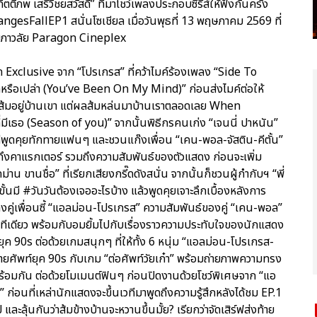
ติภพ เสรีวิชยสวัสดิ์” ที่มาโชว์เพลงประกอบซีรีส์ให้ฟังกันครั้ง
sFallEP1 สนั่นโซเชียล เมื่อวันพุธที่ 13 พฤษภาคม 2569 ที่
มภาวลัย Paragon Cineplex
 Exclusive จาก “โปรเกรส” ที่คว้าไมค์ร้องเพลง “Side To
ารักหรือเปล่า (You’ve Been On My Mind)” ก่อนส่งไมค์ต่อให้
้นส้มอยู่บ้านเขา แต่ผลส้มหล่นมาบ้านเราตลอดเลย When
่มีเธอ (Season of you)” จากนั้นพิธีกรคนเก่ง “เจนนี่ ปาหนัน”
วทีพูดคุยทักทายแฟนๆ และชวนแก๊งเพื่อน “เคน-พอล-จัสติน-คีตั้น”
ุยถึงคาแรกเตอร์ รวมถึงความสัมพันธ์ของตัวแสดง ก่อนจะเพิ่ม
ขานชื่อ” ที่เรียกเสียงกรี๊ดดังสนั่น จากนั้นก็ชวนผู้กำกับฯ “พี่
มี #วันวันต้องเจออะไรบ้าง แล้วพูดคุยเจาะลึกเบื้องหลังการ
คู่เพื่อนซี้ “แอลม่อน-โปรเกรส” ความสัมพันธ์ของคู่ “เคน-พอล”
เลยทีเดียว พร้อมกับอมยิ้มไปกับเรื่องราวความประทับใจของนักแสดง
ในยุค 90s ต่อด้วยเกมสนุกๆ ที่ให้ทั้ง 6 หนุ่ม “แอลม่อน-โปรเกรส-
ายศัพท์ยุค 90s กับเกม “ต่อศัพท์วัยเก๋า” พร้อมถ่ายภาพความทรง
ปพร้อมกัน ต่อด้วยโมเมนต์ฟินๆ ก่อนปิดงานด้วยโชว์พิเศษจาก “แอ
 ก่อนที่เหล่านักแสดงจะขึ้นเวทีมาพูดถึงความรู้สึกหลังได้ชม EP.1
้นกันว่าส้มข้างบ้านจะหวานขึ้นมั้ย? เรียกว่าจัดเสิร์ฟส่งท้าย