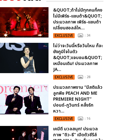
&QUOT;ถ้าไม่มีทุกคนก็คง
ไม่มีเพิร์ธ-แซนต้า&QUOT;
ประมวลภาพ เพิร์ธ-แซนต้า
เปลี่ยนฮอลล์ให...
EXCLUSIVE
: 34
ไม่ว่าจะวันนี้หรือวันไหน ก็จะ
ยังภูมิใจในตัว
&QUOT;แจบอม&QUOT;
เหมือนเดิม! ประมวลภาพ
JA...
EXCLUSIVE
: 28
ประมวลภาพงาน “มีสติแล้ว
ลูกพีช PEACH AND ME
PREMIERE NIGHT”
ปอนด์-ภูวินทร์ คลั่งรัก
หวา...
EXCLUSIVE
: 16
เคมีดี มวลสนุก! ประมวล
ภาพ “ดิว-ธี” เปิดตัวซีรีส์