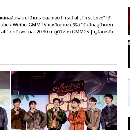
แต่ผลส้มหล่นมาบ้านเราตลอดเลย First Fall, First Love” ได้
be / Weibo: GMMTV และติดตามชมซีรีส์ “ต้นส้มอยู่บ้านเขา
” ทุกวันพุธ เวลา 20:30 น. ดูทีวี ช่อง GMM25 | ดูย้อนหลัง