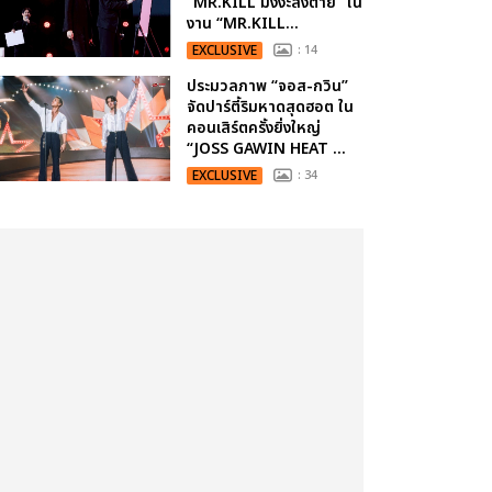
“MR.KILL มังงะสั่งตาย” ใน
งาน “MR.KILL...
EXCLUSIVE
: 14
ประมวลภาพ “จอส-กวิน”
จัดปาร์ตี้ริมหาดสุดฮอต ใน
คอนเสิร์ตครั้งยิ่งใหญ่
“JOSS GAWIN HEAT ...
EXCLUSIVE
: 34