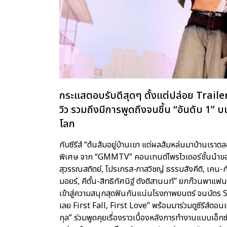
กระแสตอบรับดีสุดๆ ตั้งแต่ปล่อย Trailer 
วิว รวมถึงมีการพูดถึงจนขึ้น “อันดับ 1” บ
โลก
กับซีรีส์ “ต้นส้มอยู่บ้านเขา แต่ผลส้มหล่นมาบ้านเ
พิเศษ จาก “GMMTV” คอนเทนต์โพรไวเดอร์ชั้นนำของ
สุวรรณสถิตย์, โปรเกรส-ภาสวิชญ์ ธรรมสังคีติ, เคน-ก
มอยร์, คีตั้น-สิทธิทัศนิฐ์ ตังติสานนท์” ยกก๊วนพาแ
เข้าสู่ความสนุกสุดฟินกันแน่นโรงภาพยนตร์ จนบัตร 
เลย First Fall, First Love” พร้อมมาร่วมดูซีรีส์ตอนแ
กุล” ร่วมพูดคุยเรื่องราวเบื้องหลังการทำงานแบบเอ็