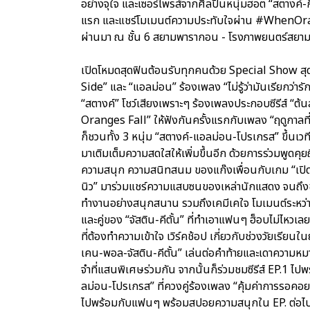
อย่างจุใจ และเซอร์ไพรส์จากศิลปินหนุ่มฮอต “สตางค์-กิต
แรก และแชร์โมเมนต์ความประทับใจผ่าน #WhenOrange
ผ่านมา ณ ชั้น 6 สยามพารากอน - โรงภาพยนตร์สยา
เปิดโหมดสุดฟินต้อนรับทุกคนด้วย Special Show สุด
Side” และ “แอลม่อน” ร้องเพลง “ไม่รู้ว่ามันเรียกว่
“สตางค์” โชว์เสียงเพราะๆ ร้องเพลงประกอบซีรีส์ “ต
Oranges Fall” ให้ฟังกันครั้งแรกกับเพลง “ฤดูกาลที
ก็ชวนทั้ง 3 หนุ่ม “สตางค์-แอลม่อน-โปรเกรส” ขึ้นเ
มาเติมเต็มความสดใสให้เพิ่มขึ้นอีก ด้วยการร่วมพูดค
ความสนุก ความสนิทสนม ของแก๊งเพื่อนกับเกม “เปิดม่าน 
นิว” มาร่วมแชร์ความแสบซนของเหล่านักแสดง จนถึงขั้น
ทำงานอย่างสนุกสนาน รวมถึงเคมีเคใจ โมเมนต์ระหว่าง
และคู่ของ “จัสติน-คีตั้น” ที่ทำเอาแฟนๆ ฮ็อบไม่ไหว
ที่ต้องทำความเข้าใจ เวิร์คช้อป เกี่ยวกับช่วงวัยเรียน
เคน-พอล-จัสติน-คีตั้น” เล่นต่อคำท้ายและเดาความหม
จำที่แสนพิเศษร่วมกัน จากนั้นก็ร่วมชมซีรีส์ EP.1 ไ
ลม่อน-โปรเกรส” ที่ควงคู่ร้องเพลง “คุ้มค่าการรอคอย”
ไปพร้อมกับแฟนๆ พร้อมสปอยความสนุกใน EP. ต่อไป และลุ