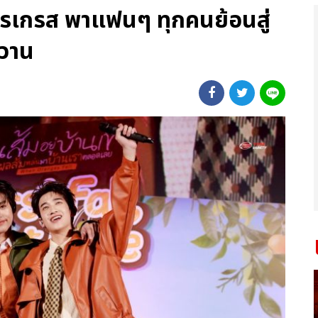
รเกรส พาแฟนๆ ทุกคนย้อนสู่
หวาน