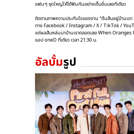
แฟนๆ ชุดใหญ่ให้ได้ฟินกันอย่างเต็มอิ่มเลยทีเดียว
ติดตามภาพความประทับใจของงาน “ต้นส้มอยู่บ้านเขา 
ทาง Facebook / Instagram / X / TikTok / YouTu
แต่ผลส้มหล่นมาบ้านเราตลอดเลย When Oranges Fall
แอป oneD ที่เดียว เวลา 21:30 น.
อัลบั้ม
รูป