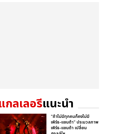
แกลเลอรี
แนะนำ
"ถ้าไม่มีทุกคนก็คงไม่มี
เพิร์ธ-แซนต้า" ประมวลภาพ
เพิร์ธ-แซนต้า เปลี่ยน
ฮอลล์ให...