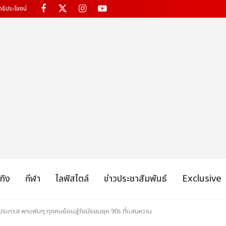
ทธิประโยชน์
เทิง
กีฬา
ไลฟ์สไตล์
ข่าวประชาสัมพันธ์
Exclusive
รเกรส พาแฟนๆ ทุกคนย้อนสู่วัยมัธยมยุค 90s ที่แสนหวาน