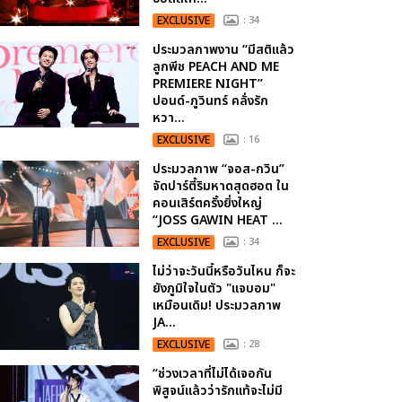
EXCLUSIVE
: 34
ประมวลภาพงาน “มีสติแล้ว
ลูกพีช PEACH AND ME
PREMIERE NIGHT”
ปอนด์-ภูวินทร์ คลั่งรัก
หวา...
EXCLUSIVE
: 16
ประมวลภาพ “จอส-กวิน”
จัดปาร์ตี้ริมหาดสุดฮอต ใน
คอนเสิร์ตครั้งยิ่งใหญ่
“JOSS GAWIN HEAT ...
EXCLUSIVE
: 34
ไม่ว่าจะวันนี้หรือวันไหน ก็จะ
ยังภูมิใจในตัว "แจบอม"
เหมือนเดิม! ประมวลภาพ
JA...
EXCLUSIVE
: 28
“ช่วงเวลาที่ไม่ได้เจอกัน
พิสูจน์แล้วว่ารักแท้จะไม่มี