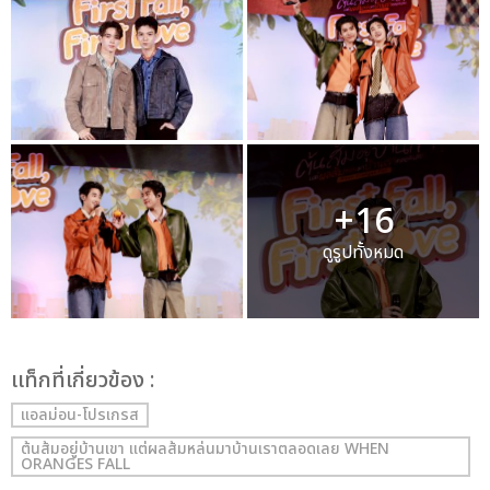
+16
ดูรูปทั้งหมด
เเท็กที่เกี่ยวข้อง :
แอลม่อน-โปรเกรส
ต้นส้มอยู่บ้านเขา แต่ผลส้มหล่นมาบ้านเราตลอดเลย WHEN
ORANGES FALL