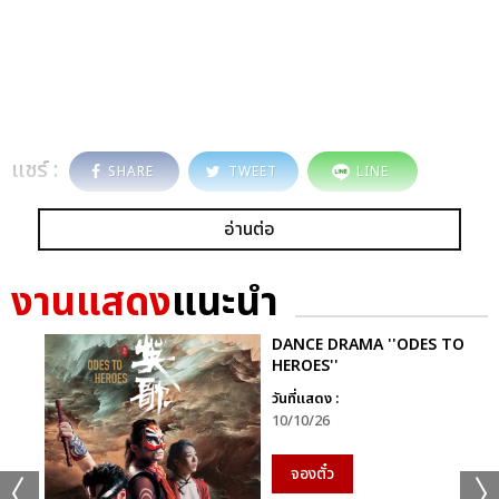
แชร์ :
SHARE
TWEET
LINE
อ่านต่อ
งานแสดง
แนะนำ
DANCE DRAMA ''ODES TO
HEROES''
วันที่แสดง :
10/10/26
จองตั๋ว