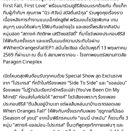
First Fall, First Love” พร้อมมาร่วมดูซีรีส์ตอนแรกด้วยกัน ทั้งแท็ก
ทีมผู้กำกับฯ คุณภาพ “นิว-ศิวัจน์ สวัสดิ์มณีกุล” ร่วมพูดคุยเรื่องราว
เบื้องหลังการทำงานแบบเอ็กซ์คลูซีฟ พร้อมขนโชว์สุดพิเศษ เกม
สนุกๆ มอบให้แฟนๆ ได้ฟินกันอย่างจุใจ และเซอร์ไพรส์จากศิลปิน
หนุ่มฮอต “สตางค์-กิตติภพ เสรีวิชยสวัสดิ์” ที่มาโชว์เพลงประกอบซีรีส์
ให้ฟังกันครั้งแรก และแชร์โมเมนต์ความประทับใจผ่าน
#WhenOrangesFallEP1 สนั่นโซเชียล เมื่อวันพุธที่ 13 พฤษภาคม
2569 ที่ผ่านมา ณ ชั้น 6 สยามพารากอน - โรงภาพยนตร์สยามภาวลัย
Paragon Cineplex
เปิดโหมดสุดฟินต้อนรับทุกคนด้วย Special Show สุด Exclusive
จาก “โปรเกรส” ที่คว้าไมค์ร้องเพลง “Side To Side” และ “แอลม่อน”
ร้องเพลง “ไม่รู้ว่ามันเรียกว่ารักหรือเปล่า (You’ve Been On My
Mind)” ก่อนส่งไมค์ต่อให้ “สตางค์” โชว์เสียงเพราะๆ ร้องเพลง
ประกอบซีรีส์ “ต้นส้มอยู่บ้านเขา แต่ผลส้มหล่นมาบ้านเราตลอดเลย
When Oranges Fall” ให้ฟังกันครั้งแรกกับเพลง “ฤดูกาลที่มีเธอ
(Season of you)” จากนั้นพิธีกรคนเก่ง “เจนนี่ ปาหนัน” ก็ชวนทั้ง 3
หนุ่ม “สตางค์-แอลม่อน-โปรเกรส” ขึ้นเวทีพูดคุยทักทายแฟนๆ และ