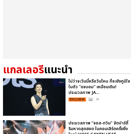
แกลเลอรี
แนะนำ
ไม่ว่าจะวันนี้หรือวันไหน ก็จะยังภูมิใจ
ในตัว "แจบอม" เหมือนเดิม!
ประมวลภาพ JA...
EXCLUSIVE
: 28
ประมวลภาพ “จอส-กวิน” จัดปาร์ตี้
ริมหาดสุดฮอต ในคอนเสิร์ตครั้งยิ่ง