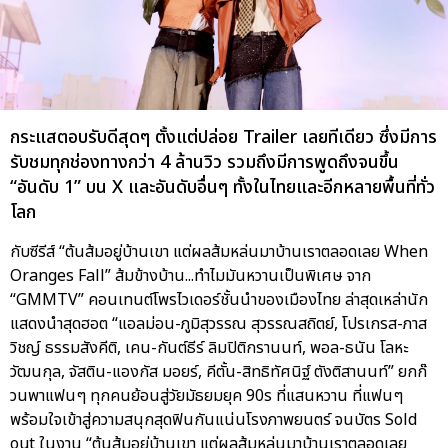
กระแสตอบรับดีสุดๆ ตั้งแต่ปล่อย Trailer เลยทีเดียว ซึ่งมีการ
รับชมทุกช่องทางกว่า 4 ล้านวิว รวมถึงมีการพูดถึงจนขึ้น
“อันดับ 1” บน X และอันดับอื่นๆ ทั้งในไทยและอีกหลายพื้นที่ทั่ว
โลก
กับซีรีส์ “ต้นส้มอยู่บ้านเขา แต่ผลส้มหล่นมาบ้านเราตลอดเลย When
Oranges Fall” ส้มข้างบ้าน...ทำไมมันหวานเป็นพิเศษ จาก
“GMMTV” คอนเทนต์โพรไวเดอร์ชั้นนำของเมืองไทย ล่าสุดเหล่านัก
แสดงนำสุดฮอต “แอลม่อน-ภูมิสุวรรณ สุวรรณสถิตย์, โปรเกรส-ภาส
วิชญ์ ธรรมสังคีติ, เคน-กันต์ธีร์ ลิมปิติกรานนท์, พอล-ธนัน โลหะ
วัฒนกุล, จัสติน-แองกัส มอยร์, คีตั้น-สิทธิทัศนิฐ์ ตังติสานนท์” ยกก๊
วนพาแฟนๆ ทุกคนย้อนสู่วัยมัธยมยุค 90s ที่แสนหวาน ที่แฟนๆ
พร้อมใจเข้าสู่ความสนุกสุดฟินกันแน่นโรงภาพยนตร์ จนบัตร Sold
out ในงาน “ต้นส้มอยู่บ้านเขา แต่ผลส้มหล่นมาบ้านเราตลอดเลย