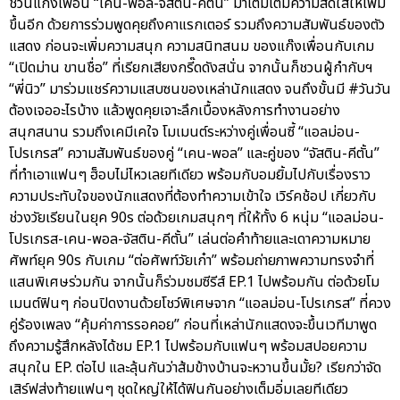
ชวนแก๊งเพื่อน “เคน-พอล-จัสติน-คีตั้น” มาเติมเต็มความสดใสให้เพิ่ม
ขึ้นอีก ด้วยการร่วมพูดคุยถึงคาแรกเตอร์ รวมถึงความสัมพันธ์ของตัว
แสดง ก่อนจะเพิ่มความสนุก ความสนิทสนม ของแก๊งเพื่อนกับเกม
“เปิดม่าน ขานชื่อ” ที่เรียกเสียงกรี๊ดดังสนั่น จากนั้นก็ชวนผู้กำกับฯ
“พี่นิว” มาร่วมแชร์ความแสบซนของเหล่านักแสดง จนถึงขั้นมี #วันวัน
ต้องเจออะไรบ้าง แล้วพูดคุยเจาะลึกเบื้องหลังการทำงานอย่าง
สนุกสนาน รวมถึงเคมีเคใจ โมเมนต์ระหว่างคู่เพื่อนซี้ “แอลม่อน-
โปรเกรส” ความสัมพันธ์ของคู่ “เคน-พอล” และคู่ของ “จัสติน-คีตั้น”
ที่ทำเอาแฟนๆ ฮ็อบไม่ไหวเลยทีเดียว พร้อมกับอมยิ้มไปกับเรื่องราว
ความประทับใจของนักแสดงที่ต้องทำความเข้าใจ เวิร์คช้อป เกี่ยวกับ
ช่วงวัยเรียนในยุค 90s ต่อด้วยเกมสนุกๆ ที่ให้ทั้ง 6 หนุ่ม “แอลม่อน-
โปรเกรส-เคน-พอล-จัสติน-คีตั้น” เล่นต่อคำท้ายและเดาความหมาย
ศัพท์ยุค 90s กับเกม “ต่อศัพท์วัยเก๋า” พร้อมถ่ายภาพความทรงจำที่
แสนพิเศษร่วมกัน จากนั้นก็ร่วมชมซีรีส์ EP.1 ไปพร้อมกัน ต่อด้วยโม
เมนต์ฟินๆ ก่อนปิดงานด้วยโชว์พิเศษจาก “แอลม่อน-โปรเกรส” ที่ควง
คู่ร้องเพลง “คุ้มค่าการรอคอย” ก่อนที่เหล่านักแสดงจะขึ้นเวทีมาพูด
ถึงความรู้สึกหลังได้ชม EP.1 ไปพร้อมกับแฟนๆ พร้อมสปอยความ
สนุกใน EP. ต่อไป และลุ้นกันว่าส้มข้างบ้านจะหวานขึ้นมั้ย? เรียกว่าจัด
เสิร์ฟส่งท้ายแฟนๆ ชุดใหญ่ให้ได้ฟินกันอย่างเต็มอิ่มเลยทีเดียว