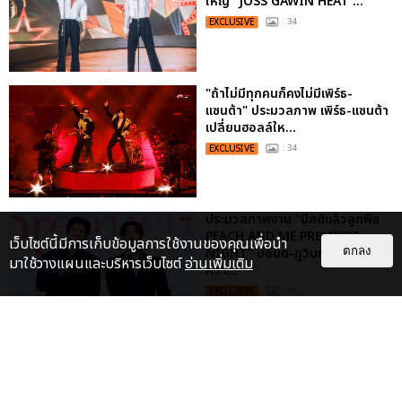
ใหญ่ “JOSS GAWIN HEAT ...
EXCLUSIVE
: 34
"ถ้าไม่มีทุกคนก็คงไม่มีเพิร์ธ-
แซนต้า" ประมวลภาพ เพิร์ธ-แซนต้า
เปลี่ยนฮอลล์ให...
EXCLUSIVE
: 34
ประมวลภาพงาน “มีสติแล้วลูกพีช
PEACH AND ME PREMIERE
เว็บไซต์นี้มีการเก็บข้อมูลการใช้งานของคุณเพื่อนำ
ตกลง
NIGHT” ปอนด์-ภูวินทร์ คลั่งรัก
มาใช้วางแผนและบริหารเว็บไซต์
อ่านเพิ่มเติม
หวา...
EXCLUSIVE
: 16
“ช่วงเวลาที่ไม่ได้เจอกันพิสูจน์แล้วว่า
รักแท้จะไม่มีวันจางหาย” ประมวล
ภาพ JAEHYUN กับแฟน...
EXCLUSIVE
: 10