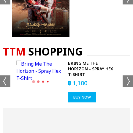
TTM
SHOPPING
BRING ME THE
HORIZON - SPRAY HEX
DIE
T-SHIRT
฿
1,100
BUY NOW