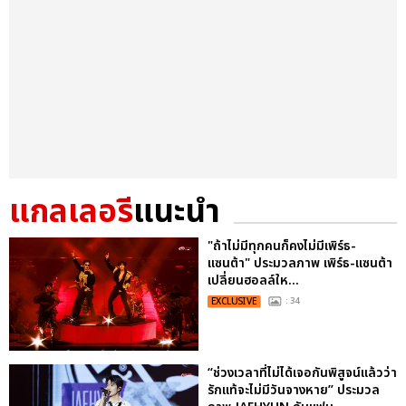
แกลเลอรี
แนะนำ
"ถ้าไม่มีทุกคนก็คงไม่มีเพิร์ธ-
แซนต้า" ประมวลภาพ เพิร์ธ-แซนต้า
เปลี่ยนฮอลล์ให...
EXCLUSIVE
: 34
“ช่วงเวลาที่ไม่ได้เจอกันพิสูจน์แล้วว่า
รักแท้จะไม่มีวันจางหาย” ประมวล