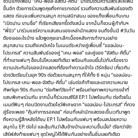
ชวนแก๊งเพื่อน “เคน-พอล-จัสติน-คีตั้น” มาเติมเต็มความสดใสให้เพิ่ม
ขึ้นอีก ด้วยการร่วมพูดคุยถึงคาแรกเตอร์ รวมถึงความสัมพันธ์ของตัว
แสดง ก่อนจะเพิ่มความสนุก ความสนิทสนม ของแก๊งเพื่อนกับเกม
“เปิดม่าน ขานชื่อ” ที่เรียกเสียงกรี๊ดดังสนั่น จากนั้นก็ชวนผู้กำกับฯ
“พี่นิว” มาร่วมแชร์ความแสบซนของเหล่านักแสดง จนถึงขั้นมี #วันวัน
ต้องเจออะไรบ้าง แล้วพูดคุยเจาะลึกเบื้องหลังการทำงานอย่าง
สนุกสนาน รวมถึงเคมีเคใจ โมเมนต์ระหว่างคู่เพื่อนซี้ “แอลม่อน-
โปรเกรส” ความสัมพันธ์ของคู่ “เคน-พอล” และคู่ของ “จัสติน-คีตั้น”
ที่ทำเอาแฟนๆ ฮ็อบไม่ไหวเลยทีเดียว พร้อมกับอมยิ้มไปกับเรื่องราว
ความประทับใจของนักแสดงที่ต้องทำความเข้าใจ เวิร์คช้อป เกี่ยวกับ
ช่วงวัยเรียนในยุค 90s ต่อด้วยเกมสนุกๆ ที่ให้ทั้ง 6 หนุ่ม “แอลม่อน-
โปรเกรส-เคน-พอล-จัสติน-คีตั้น” เล่นต่อคำท้ายและเดาความหมาย
ศัพท์ยุค 90s กับเกม “ต่อศัพท์วัยเก๋า” พร้อมถ่ายภาพความทรงจำที่
แสนพิเศษร่วมกัน จากนั้นก็ร่วมชมซีรีส์ EP.1 ไปพร้อมกัน ต่อด้วยโม
เมนต์ฟินๆ ก่อนปิดงานด้วยโชว์พิเศษจาก “แอลม่อน-โปรเกรส” ที่ควง
คู่ร้องเพลง “คุ้มค่าการรอคอย” ก่อนที่เหล่านักแสดงจะขึ้นเวทีมาพูด
ถึงความรู้สึกหลังได้ชม EP.1 ไปพร้อมกับแฟนๆ พร้อมสปอยความ
สนุกใน EP. ต่อไป และลุ้นกันว่าส้มข้างบ้านจะหวานขึ้นมั้ย? เรียกว่าจัด
เสิร์ฟส่งท้ายแฟนๆ ชุดใหญ่ให้ได้ฟินกันอย่างเต็มอิ่มเลยทีเดียว