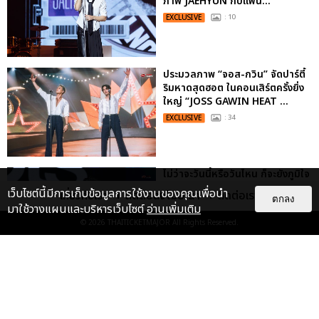
ภาพ JAEHYUN กับแฟน...
EXCLUSIVE
: 10
ประมวลภาพ “จอส-กวิน” จัดปาร์ตี้
ริมหาดสุดฮอต ในคอนเสิร์ตครั้งยิ่ง
ใหญ่ “JOSS GAWIN HEAT ...
EXCLUSIVE
: 34
ไม่ว่าจะวันนี้หรือวันไหน ก็จะยังภูมิใจ
ในตัว "แจบอม" เหมือนเดิม!
เว็บไซต์นี้มีการเก็บข้อมูลการใช้งานของคุณเพื่อนำ
เกี่ยวกับเรา
ติดต่อลงโฆษณา
ติดต่อเรา
ตกลง
ประมวลภาพ JA...
มาใช้วางแผนและบริหารเว็บไซต์
อ่านเพิ่มเติม
EXCLUSIVE
: 28
© 2026
THAITICKETMAJOR
All Rights Reserved.
ประมวลภาพงาน “มีสติแล้วลูกพีช
PEACH AND ME PREMIERE
NIGHT” ปอนด์-ภูวินทร์ คลั่งรัก
หวา...