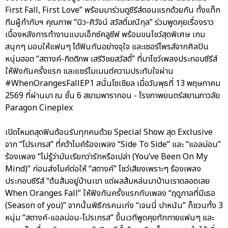
First Fall, First Love” พร้อมมาร่วมดูซีรีส์ตอนแรกด้วยกัน ทั้งแท็ก
ทีมผู้กำกับฯ คุณภาพ “นิว-ศิวัจน์ สวัสดิ์มณีกุล” ร่วมพูดคุยเรื่องราว
เบื้องหลังการทำงานแบบเอ็กซ์คลูซีฟ พร้อมขนโชว์สุดพิเศษ เกม
สนุกๆ มอบให้แฟนๆ ได้ฟินกันอย่างจุใจ และเซอร์ไพรส์จากศิลปิน
หนุ่มฮอต “สตางค์-กิตติภพ เสรีวิชยสวัสดิ์” ที่มาโชว์เพลงประกอบซีรีส์
ให้ฟังกันครั้งแรก และแชร์โมเมนต์ความประทับใจผ่าน
#WhenOrangesFallEP1 สนั่นโซเชียล เมื่อวันพุธที่ 13 พฤษภาคม
2569 ที่ผ่านมา ณ ชั้น 6 สยามพารากอน - โรงภาพยนตร์สยามภาวลัย
Paragon Cineplex
เปิดโหมดสุดฟินต้อนรับทุกคนด้วย Special Show สุด Exclusive
จาก “โปรเกรส” ที่คว้าไมค์ร้องเพลง “Side To Side” และ “แอลม่อน”
ร้องเพลง “ไม่รู้ว่ามันเรียกว่ารักหรือเปล่า (You’ve Been On My
Mind)” ก่อนส่งไมค์ต่อให้ “สตางค์” โชว์เสียงเพราะๆ ร้องเพลง
ประกอบซีรีส์ “ต้นส้มอยู่บ้านเขา แต่ผลส้มหล่นมาบ้านเราตลอดเลย
When Oranges Fall” ให้ฟังกันครั้งแรกกับเพลง “ฤดูกาลที่มีเธอ
(Season of you)” จากนั้นพิธีกรคนเก่ง “เจนนี่ ปาหนัน” ก็ชวนทั้ง 3
หนุ่ม “สตางค์-แอลม่อน-โปรเกรส” ขึ้นเวทีพูดคุยทักทายแฟนๆ และ