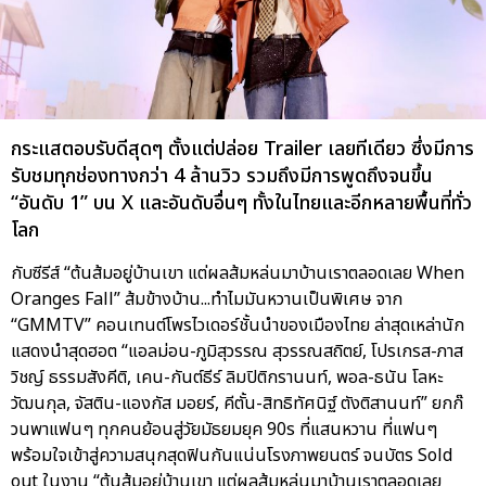
กระแสตอบรับดีสุดๆ ตั้งแต่ปล่อย Trailer เลยทีเดียว ซึ่งมีการ
รับชมทุกช่องทางกว่า 4 ล้านวิว รวมถึงมีการพูดถึงจนขึ้น
“อันดับ 1” บน X และอันดับอื่นๆ ทั้งในไทยและอีกหลายพื้นที่ทั่ว
โลก
กับซีรีส์ “ต้นส้มอยู่บ้านเขา แต่ผลส้มหล่นมาบ้านเราตลอดเลย When
Oranges Fall” ส้มข้างบ้าน...ทำไมมันหวานเป็นพิเศษ จาก
“GMMTV” คอนเทนต์โพรไวเดอร์ชั้นนำของเมืองไทย ล่าสุดเหล่านัก
แสดงนำสุดฮอต “แอลม่อน-ภูมิสุวรรณ สุวรรณสถิตย์, โปรเกรส-ภาส
วิชญ์ ธรรมสังคีติ, เคน-กันต์ธีร์ ลิมปิติกรานนท์, พอล-ธนัน โลหะ
วัฒนกุล, จัสติน-แองกัส มอยร์, คีตั้น-สิทธิทัศนิฐ์ ตังติสานนท์” ยกก๊
วนพาแฟนๆ ทุกคนย้อนสู่วัยมัธยมยุค 90s ที่แสนหวาน ที่แฟนๆ
พร้อมใจเข้าสู่ความสนุกสุดฟินกันแน่นโรงภาพยนตร์ จนบัตร Sold
out ในงาน “ต้นส้มอยู่บ้านเขา แต่ผลส้มหล่นมาบ้านเราตลอดเลย