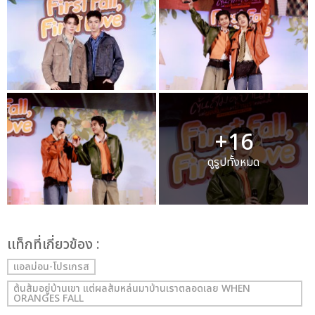
+16
ดูรูปทั้งหมด
เเท็กที่เกี่ยวข้อง :
แอลม่อน-โปรเกรส
ต้นส้มอยู่บ้านเขา แต่ผลส้มหล่นมาบ้านเราตลอดเลย WHEN
ORANGES FALL