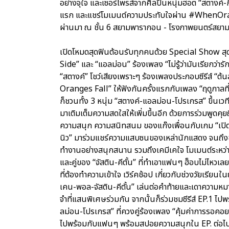
อย่างจุใจ และเซอร์ไพรส์จากศิลปินหนุ่มฮอต “สตางค์-กิต
แรก และแชร์โมเมนต์ความประทับใจผ่าน #WhenOrange
ผ่านมา ณ ชั้น 6 สยามพารากอน - โรงภาพยนตร์สยา
เปิดโหมดสุดฟินต้อนรับทุกคนด้วย Special Show สุด
Side” และ “แอลม่อน” ร้องเพลง “ไม่รู้ว่ามันเรียกว่
“สตางค์” โชว์เสียงเพราะๆ ร้องเพลงประกอบซีรีส์ “ต
Oranges Fall” ให้ฟังกันครั้งแรกกับเพลง “ฤดูกาลที
ก็ชวนทั้ง 3 หนุ่ม “สตางค์-แอลม่อน-โปรเกรส” ขึ้นเ
มาเติมเต็มความสดใสให้เพิ่มขึ้นอีก ด้วยการร่วมพูดค
ความสนุก ความสนิทสนม ของแก๊งเพื่อนกับเกม “เปิดม่าน 
นิว” มาร่วมแชร์ความแสบซนของเหล่านักแสดง จนถึงขั้น
ทำงานอย่างสนุกสนาน รวมถึงเคมีเคใจ โมเมนต์ระหว่าง
และคู่ของ “จัสติน-คีตั้น” ที่ทำเอาแฟนๆ ฮ็อบไม่ไหว
ที่ต้องทำความเข้าใจ เวิร์คช้อป เกี่ยวกับช่วงวัยเรียน
เคน-พอล-จัสติน-คีตั้น” เล่นต่อคำท้ายและเดาความหม
จำที่แสนพิเศษร่วมกัน จากนั้นก็ร่วมชมซีรีส์ EP.1 ไ
ลม่อน-โปรเกรส” ที่ควงคู่ร้องเพลง “คุ้มค่าการรอคอย”
ไปพร้อมกับแฟนๆ พร้อมสปอยความสนุกใน EP. ต่อไป และลุ