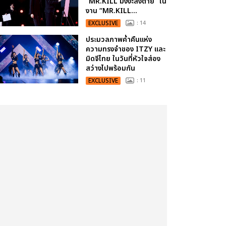
“MR.KILL มังงะสั่งตาย” ใน
งาน “MR.KILL...
EXCLUSIVE
: 14
ประมวลภาพค่ำคืนแห่ง
ความทรงจำของ ITZY และ
มิดจีไทย ในวันที่หัวใจส่อง
สว่างไปพร้อมกัน
EXCLUSIVE
: 11