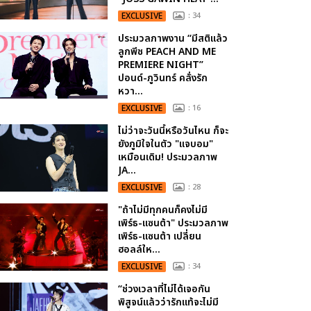
EXCLUSIVE
: 34
ประมวลภาพงาน “มีสติแล้ว
ลูกพีช PEACH AND ME
PREMIERE NIGHT”
ปอนด์-ภูวินทร์ คลั่งรัก
หวา...
EXCLUSIVE
: 16
ไม่ว่าจะวันนี้หรือวันไหน ก็จะ
ยังภูมิใจในตัว "แจบอม"
เหมือนเดิม! ประมวลภาพ
JA...
EXCLUSIVE
: 28
"ถ้าไม่มีทุกคนก็คงไม่มี
เพิร์ธ-แซนต้า" ประมวลภาพ
เพิร์ธ-แซนต้า เปลี่ยน
ฮอลล์ให...
EXCLUSIVE
: 34
“ช่วงเวลาที่ไม่ได้เจอกัน
พิสูจน์แล้วว่ารักแท้จะไม่มี