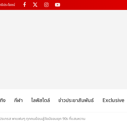
ทธิประโยชน์
เทิง
กีฬา
ไลฟ์สไตล์
ข่าวประชาสัมพันธ์
Exclusive
รเกรส พาแฟนๆ ทุกคนย้อนสู่วัยมัธยมยุค 90s ที่แสนหวาน