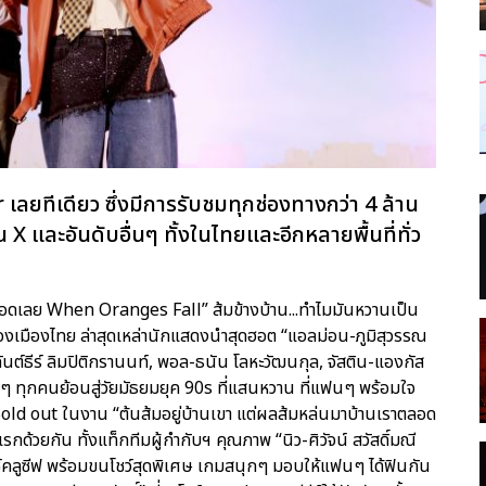
เลยทีเดียว ซึ่งมีการรับชมทุกช่องทางกว่า 4 ล้าน
น X และอันดับอื่นๆ ทั้งในไทยและอีกหลายพื้นที่ทั่ว
ราตลอดเลย When Oranges Fall” ส้มข้างบ้าน...ทำไมมันหวานเป็น
เมืองไทย ล่าสุดเหล่านักแสดงนำสุดฮอต “แอลม่อน-ภูมิสุวรรณ
ันต์ธีร์ ลิมปิติกรานนท์, พอล-ธนัน โลหะวัฒนกุล, จัสติน-แองกัส
ฟนๆ ทุกคนย้อนสู่วัยมัธยมยุค 90s ที่แสนหวาน ที่แฟนๆ พร้อมใจ
Sold out ในงาน “ต้นส้มอยู่บ้านเขา แต่ผลส้มหล่นมาบ้านเราตลอด
รกด้วยกัน ทั้งแท็กทีมผู้กำกับฯ คุณภาพ “นิว-ศิวัจน์ สวัสดิ์มณี
กซ์คลูซีฟ พร้อมขนโชว์สุดพิเศษ เกมสนุกๆ มอบให้แฟนๆ ได้ฟินกัน