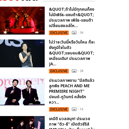
&QUOT;ถ้าไม่มีทุกคนก็คง
ไม่มีเพิร์ธ-แซนต้า&QUOT;
ประมวลภาพ เพิร์ธ-แซนต้า
เปลี่ยนฮอลล์ให...
EXCLUSIVE
: 34
ไม่ว่าจะวันนี้หรือวันไหน ก็จะ
ยังภูมิใจในตัว
&QUOT;แจบอม&QUOT;
เหมือนเดิม! ประมวลภาพ
JA...
EXCLUSIVE
: 28
ประมวลภาพงาน “มีสติแล้ว
ลูกพีช PEACH AND ME
PREMIERE NIGHT”
ปอนด์-ภูวินทร์ คลั่งรัก
หวา...
EXCLUSIVE
: 16
เคมีดี มวลสนุก! ประมวล
ภาพ “ดิว-ธี” เปิดตัวซีรีส์