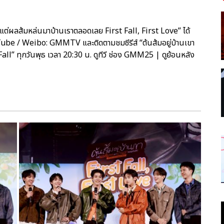
แต่ผลส้มหล่นมาบ้านเราตลอดเลย First Fall, First Love” ได้
be / Weibo: GMMTV และติดตามชมซีรีส์ “ต้นส้มอยู่บ้านเขา
” ทุกวันพุธ เวลา 20:30 น. ดูทีวี ช่อง GMM25 | ดูย้อนหลัง