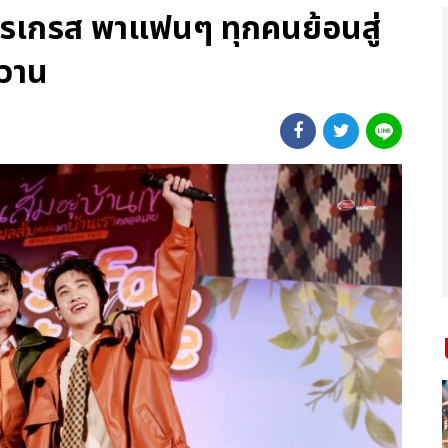
รเกรส พาแฟนๆ ทุกคนย้อนสู่
หวาน