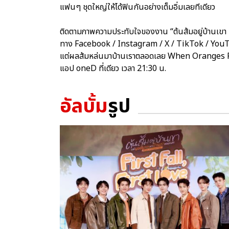
แฟนๆ ชุดใหญ่ให้ได้ฟินกันอย่างเต็มอิ่มเลยทีเดียว
ติดตามภาพความประทับใจของงาน “ต้นส้มอยู่บ้านเขา 
ทาง Facebook / Instagram / X / TikTok / YouTu
แต่ผลส้มหล่นมาบ้านเราตลอดเลย When Oranges Fall
แอป oneD ที่เดียว เวลา 21:30 น.
อัลบั้ม
รูป