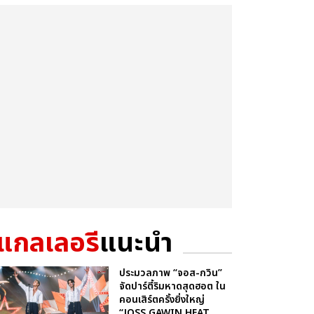
แกลเลอรี
แนะนำ
ประมวลภาพ “จอส-กวิน”
จัดปาร์ตี้ริมหาดสุดฮอต ใน
คอนเสิร์ตครั้งยิ่งใหญ่
“JOSS GAWIN HEAT ...