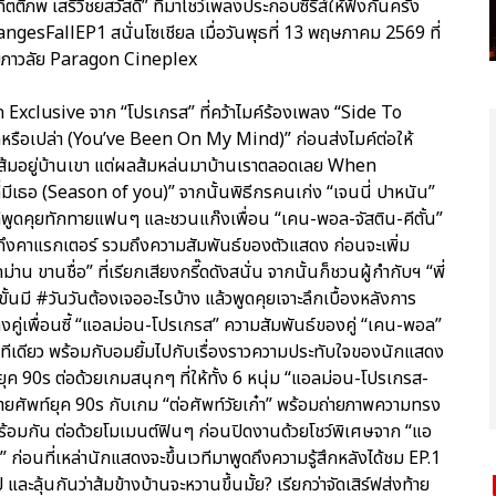
ติภพ เสรีวิชยสวัสดิ์” ที่มาโชว์เพลงประกอบซีรีส์ให้ฟังกันครั้ง
sFallEP1 สนั่นโซเชียล เมื่อวันพุธที่ 13 พฤษภาคม 2569 ที่
มภาวลัย Paragon Cineplex
 Exclusive จาก “โปรเกรส” ที่คว้าไมค์ร้องเพลง “Side To
ารักหรือเปล่า (You’ve Been On My Mind)” ก่อนส่งไมค์ต่อให้
้นส้มอยู่บ้านเขา แต่ผลส้มหล่นมาบ้านเราตลอดเลย When
่มีเธอ (Season of you)” จากนั้นพิธีกรคนเก่ง “เจนนี่ ปาหนัน”
วทีพูดคุยทักทายแฟนๆ และชวนแก๊งเพื่อน “เคน-พอล-จัสติน-คีตั้น”
ุยถึงคาแรกเตอร์ รวมถึงความสัมพันธ์ของตัวแสดง ก่อนจะเพิ่ม
ขานชื่อ” ที่เรียกเสียงกรี๊ดดังสนั่น จากนั้นก็ชวนผู้กำกับฯ “พี่
มี #วันวันต้องเจออะไรบ้าง แล้วพูดคุยเจาะลึกเบื้องหลังการ
คู่เพื่อนซี้ “แอลม่อน-โปรเกรส” ความสัมพันธ์ของคู่ “เคน-พอล”
เลยทีเดียว พร้อมกับอมยิ้มไปกับเรื่องราวความประทับใจของนักแสดง
ในยุค 90s ต่อด้วยเกมสนุกๆ ที่ให้ทั้ง 6 หนุ่ม “แอลม่อน-โปรเกรส-
ายศัพท์ยุค 90s กับเกม “ต่อศัพท์วัยเก๋า” พร้อมถ่ายภาพความทรง
ปพร้อมกัน ต่อด้วยโมเมนต์ฟินๆ ก่อนปิดงานด้วยโชว์พิเศษจาก “แอ
 ก่อนที่เหล่านักแสดงจะขึ้นเวทีมาพูดถึงความรู้สึกหลังได้ชม EP.1
้นกันว่าส้มข้างบ้านจะหวานขึ้นมั้ย? เรียกว่าจัดเสิร์ฟส่งท้าย