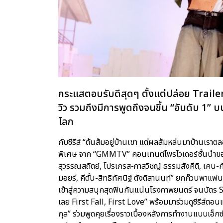
กระแสตอบรับดีสุดๆ ตั้งแต่ปล่อย Trailer 
วิว รวมถึงมีการพูดถึงจนขึ้น “อันดับ 1” บ
โลก
กับซีรีส์ “ต้นส้มอยู่บ้านเขา แต่ผลส้มหล่นมาบ้านเ
พิเศษ จาก “GMMTV” คอนเทนต์โพรไวเดอร์ชั้นนำของ
สุวรรณสถิตย์, โปรเกรส-ภาสวิชญ์ ธรรมสังคีติ, เคน-ก
มอยร์, คีตั้น-สิทธิทัศนิฐ์ ตังติสานนท์” ยกก๊วนพาแ
เข้าสู่ความสนุกสุดฟินกันแน่นโรงภาพยนตร์ จนบัตร 
เลย First Fall, First Love” พร้อมมาร่วมดูซีรีส์ตอนแ
กุล” ร่วมพูดคุยเรื่องราวเบื้องหลังการทำงานแบบเอ็