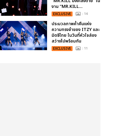
“MR.KILL มังงะสั่งตาย” ใน
งาน “MR.KILL...
EXCLUSIVE
: 14
ประมวลภาพค่ำคืนแห่ง
ความทรงจำของ ITZY และ
มิดจีไทย ในวันที่หัวใจส่อง
สว่างไปพร้อมกัน
EXCLUSIVE
: 11