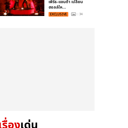
เพิร์ธ-แซนต้า เปลี่ยน
ฮอลล์ให...
EXCLUSIVE
: 34
เรื่อง
เด่น