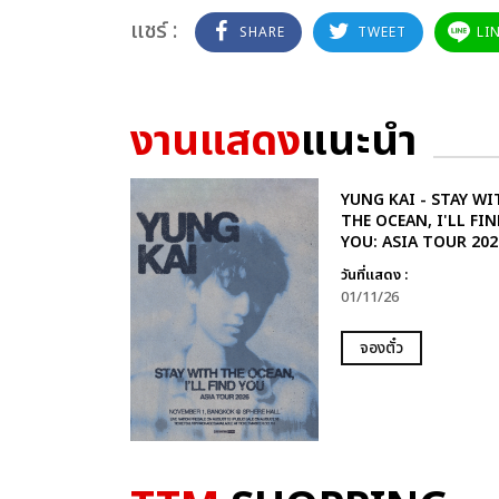
แชร์ :
SHARE
TWEET
LI
งานแสดง
แนะนำ
YUNG KAI - STAY WI
THE OCEAN, I'LL FIN
YOU: ASIA TOUR 202
วันที่แสดง :
01/11/26
จองตั๋ว