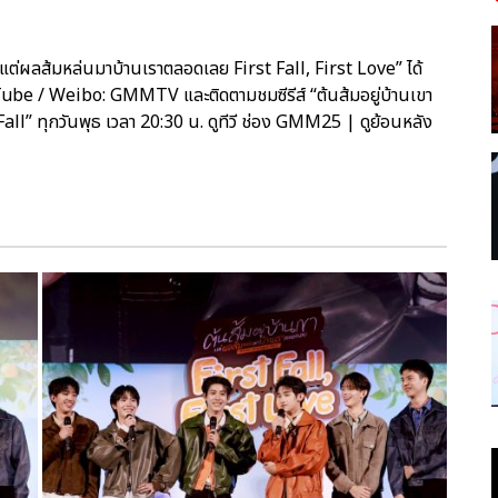
แต่ผลส้มหล่นมาบ้านเราตลอดเลย First Fall, First Love” ได้
be / Weibo: GMMTV และติดตามชมซีรีส์ “ต้นส้มอยู่บ้านเขา
” ทุกวันพุธ เวลา 20:30 น. ดูทีวี ช่อง GMM25 | ดูย้อนหลัง