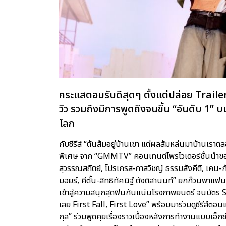
กระแสตอบรับดีสุดๆ ตั้งแต่ปล่อย Trailer 
วิว รวมถึงมีการพูดถึงจนขึ้น “อันดับ 1” บ
โลก
กับซีรีส์ “ต้นส้มอยู่บ้านเขา แต่ผลส้มหล่นมาบ้านเ
พิเศษ จาก “GMMTV” คอนเทนต์โพรไวเดอร์ชั้นนำของ
สุวรรณสถิตย์, โปรเกรส-ภาสวิชญ์ ธรรมสังคีติ, เคน-ก
มอยร์, คีตั้น-สิทธิทัศนิฐ์ ตังติสานนท์” ยกก๊วนพาแ
เข้าสู่ความสนุกสุดฟินกันแน่นโรงภาพยนตร์ จนบัตร 
เลย First Fall, First Love” พร้อมมาร่วมดูซีรีส์ตอนแ
กุล” ร่วมพูดคุยเรื่องราวเบื้องหลังการทำงานแบบเอ็