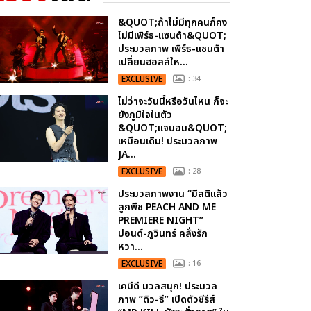
&QUOT;ถ้าไม่มีทุกคนก็คง
ไม่มีเพิร์ธ-แซนต้า&QUOT;
ประมวลภาพ เพิร์ธ-แซนต้า
เปลี่ยนฮอลล์ให...
EXCLUSIVE
: 34
ไม่ว่าจะวันนี้หรือวันไหน ก็จะ
ยังภูมิใจในตัว
&QUOT;แจบอม&QUOT;
เหมือนเดิม! ประมวลภาพ
JA...
EXCLUSIVE
: 28
ประมวลภาพงาน “มีสติแล้ว
ลูกพีช PEACH AND ME
PREMIERE NIGHT”
ปอนด์-ภูวินทร์ คลั่งรัก
หวา...
EXCLUSIVE
: 16
เคมีดี มวลสนุก! ประมวล
ภาพ “ดิว-ธี” เปิดตัวซีรีส์