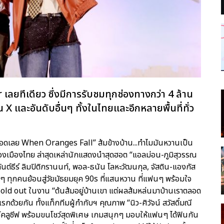
เลยทีเดียว ซึ่งมีการรับชมทุกช่องทางกว่า 4 ล้าน
น X และอันดับอื่นๆ ทั้งในไทยและอีกหลายพื้นที่ทั่ว
ราตลอดเลย When Oranges Fall” ส้มข้างบ้าน...ทำไมมันหวานเป็น
เมืองไทย ล่าสุดเหล่านักแสดงนำสุดฮอต “แอลม่อน-ภูมิสุวรรณ
ันต์ธีร์ ลิมปิติกรานนท์, พอล-ธนัน โลหะวัฒนกุล, จัสติน-แองกัส
ฟนๆ ทุกคนย้อนสู่วัยมัธยมยุค 90s ที่แสนหวาน ที่แฟนๆ พร้อมใจ
Sold out ในงาน “ต้นส้มอยู่บ้านเขา แต่ผลส้มหล่นมาบ้านเราตลอด
รกด้วยกัน ทั้งแท็กทีมผู้กำกับฯ คุณภาพ “นิว-ศิวัจน์ สวัสดิ์มณี
กซ์คลูซีฟ พร้อมขนโชว์สุดพิเศษ เกมสนุกๆ มอบให้แฟนๆ ได้ฟินกัน