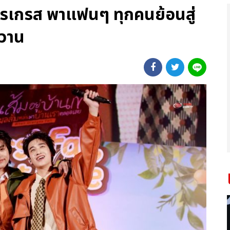
รเกรส พาแฟนๆ ทุกคนย้อนสู่
หวาน