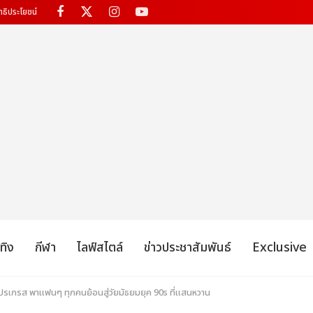
ทธิประโยชน์
เทิง
กีฬา
ไลฟ์สไตล์
ข่าวประชาสัมพันธ์
Exclusive
รเกรส พาแฟนๆ ทุกคนย้อนสู่วัยมัธยมยุค 90s ที่แสนหวาน