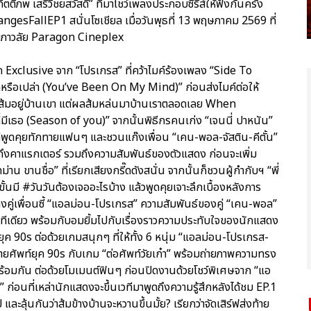
ติภพ เสรีวิชยสวัสดิ์” ที่มาโชว์เพลงประกอบซีรีส์ให้ฟังกันครั้ง
sFallEP1 สนั่นโซเชียล เมื่อวันพุธที่ 13 พฤษภาคม 2569 ที่
มภาวลัย Paragon Cineplex
 Exclusive จาก “โปรเกรส” ที่คว้าไมค์ร้องเพลง “Side To
ารักหรือเปล่า (You’ve Been On My Mind)” ก่อนส่งไมค์ต่อให้
้นส้มอยู่บ้านเขา แต่ผลส้มหล่นมาบ้านเราตลอดเลย When
่มีเธอ (Season of you)” จากนั้นพิธีกรคนเก่ง “เจนนี่ ปาหนัน”
วทีพูดคุยทักทายแฟนๆ และชวนแก๊งเพื่อน “เคน-พอล-จัสติน-คีตั้น”
ุยถึงคาแรกเตอร์ รวมถึงความสัมพันธ์ของตัวแสดง ก่อนจะเพิ่ม
ขานชื่อ” ที่เรียกเสียงกรี๊ดดังสนั่น จากนั้นก็ชวนผู้กำกับฯ “พี่
มี #วันวันต้องเจออะไรบ้าง แล้วพูดคุยเจาะลึกเบื้องหลังการ
คู่เพื่อนซี้ “แอลม่อน-โปรเกรส” ความสัมพันธ์ของคู่ “เคน-พอล”
เลยทีเดียว พร้อมกับอมยิ้มไปกับเรื่องราวความประทับใจของนักแสดง
ในยุค 90s ต่อด้วยเกมสนุกๆ ที่ให้ทั้ง 6 หนุ่ม “แอลม่อน-โปรเกรส-
ายศัพท์ยุค 90s กับเกม “ต่อศัพท์วัยเก๋า” พร้อมถ่ายภาพความทรง
ปพร้อมกัน ต่อด้วยโมเมนต์ฟินๆ ก่อนปิดงานด้วยโชว์พิเศษจาก “แอ
 ก่อนที่เหล่านักแสดงจะขึ้นเวทีมาพูดถึงความรู้สึกหลังได้ชม EP.1
้นกันว่าส้มข้างบ้านจะหวานขึ้นมั้ย? เรียกว่าจัดเสิร์ฟส่งท้าย