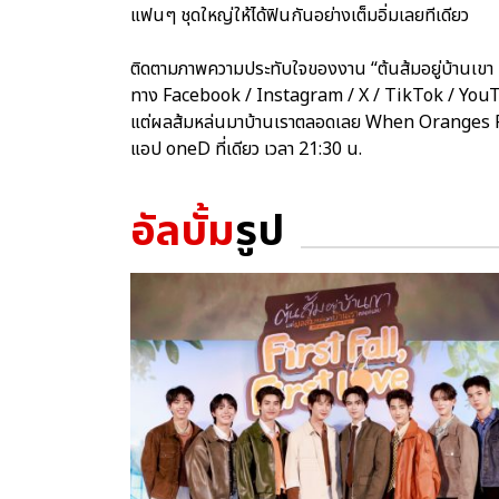
แฟนๆ ชุดใหญ่ให้ได้ฟินกันอย่างเต็มอิ่มเลยทีเดียว
ติดตามภาพความประทับใจของงาน “ต้นส้มอยู่บ้านเขา 
ทาง Facebook / Instagram / X / TikTok / YouTu
แต่ผลส้มหล่นมาบ้านเราตลอดเลย When Oranges Fall
แอป oneD ที่เดียว เวลา 21:30 น.
อัลบั้ม
รูป