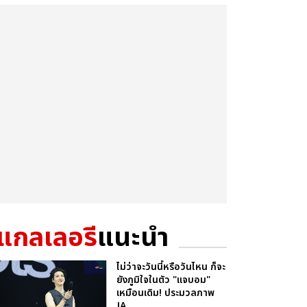
แกลเลอรี
แนะนำ
ไม่ว่าจะวันนี้หรือวันไหน ก็จะ
ยังภูมิใจในตัว "แจบอม"
เหมือนเดิม! ประมวลภาพ
JA...