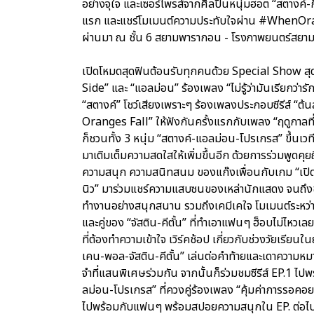
อย่างจุใจ และเซอร์ไพรส์จากศิลปินหนุ่มฮอต “สตางค์-กิต
แรก และแชร์โมเมนต์ความประทับใจผ่าน #WhenOrange
ผ่านมา ณ ชั้น 6 สยามพารากอน - โรงภาพยนตร์สยา
เปิดโหมดสุดฟินต้อนรับทุกคนด้วย Special Show สุด
Side” และ “แอลม่อน” ร้องเพลง “ไม่รู้ว่ามันเรียกว่
“สตางค์” โชว์เสียงเพราะๆ ร้องเพลงประกอบซีรีส์ “ต
Oranges Fall” ให้ฟังกันครั้งแรกกับเพลง “ฤดูกาลที
ก็ชวนทั้ง 3 หนุ่ม “สตางค์-แอลม่อน-โปรเกรส” ขึ้นเ
มาเติมเต็มความสดใสให้เพิ่มขึ้นอีก ด้วยการร่วมพูดค
ความสนุก ความสนิทสนม ของแก๊งเพื่อนกับเกม “เปิดม่าน 
นิว” มาร่วมแชร์ความแสบซนของเหล่านักแสดง จนถึงขั้น
ทำงานอย่างสนุกสนาน รวมถึงเคมีเคใจ โมเมนต์ระหว่าง
และคู่ของ “จัสติน-คีตั้น” ที่ทำเอาแฟนๆ ฮ็อบไม่ไหว
ที่ต้องทำความเข้าใจ เวิร์คช้อป เกี่ยวกับช่วงวัยเรียน
เคน-พอล-จัสติน-คีตั้น” เล่นต่อคำท้ายและเดาความหม
จำที่แสนพิเศษร่วมกัน จากนั้นก็ร่วมชมซีรีส์ EP.1 ไ
ลม่อน-โปรเกรส” ที่ควงคู่ร้องเพลง “คุ้มค่าการรอคอย”
ไปพร้อมกับแฟนๆ พร้อมสปอยความสนุกใน EP. ต่อไป และลุ