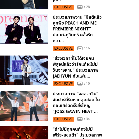
EXCLUSIVE
: 28
ประมวลภาพงาน “มีสติแล้ว
ลูกพีช PEACH AND ME
PREMIERE NIGHT”
ปอนด์-ภูวินทร์ คลั่งรัก
หวา...
EXCLUSIVE
: 16
“ช่วงเวลาที่ไม่ได้เจอกัน
พิสูจน์แล้วว่ารักแท้จะไม่มี
วันจางหาย” ประมวลภาพ
JAEHYUN กับแฟน...
EXCLUSIVE
: 10
ประมวลภาพ “จอส-กวิน”
จัดปาร์ตี้ริมหาดสุดฮอต ใน
คอนเสิร์ตครั้งยิ่งใหญ่
“JOSS GAWIN HEAT ...
EXCLUSIVE
: 34
"ถ้าไม่มีทุกคนก็คงไม่มี
เพิร์ธ-แซนต้า" ประมวลภาพ