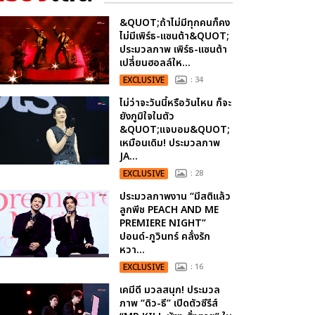
&QUOT;ถ้าไม่มีทุกคนก็คง
ไม่มีเพิร์ธ-แซนต้า&QUOT;
ประมวลภาพ เพิร์ธ-แซนต้า
เปลี่ยนฮอลล์ให...
EXCLUSIVE
: 34
ไม่ว่าจะวันนี้หรือวันไหน ก็จะ
ยังภูมิใจในตัว
&QUOT;แจบอม&QUOT;
เหมือนเดิม! ประมวลภาพ
JA...
EXCLUSIVE
: 28
ประมวลภาพงาน “มีสติแล้ว
ลูกพีช PEACH AND ME
PREMIERE NIGHT”
ปอนด์-ภูวินทร์ คลั่งรัก
หวา...
EXCLUSIVE
: 16
เคมีดี มวลสนุก! ประมวล
ภาพ “ดิว-ธี” เปิดตัวซีรีส์