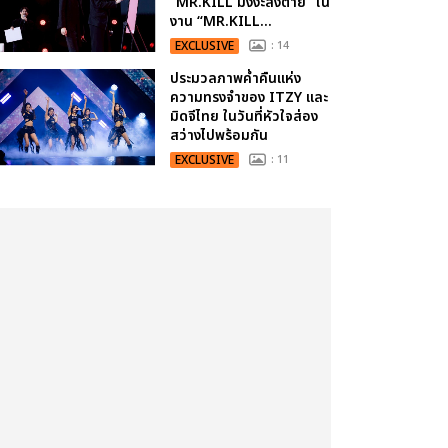
“MR.KILL มังงะสั่งตาย” ใน
งาน “MR.KILL...
EXCLUSIVE
: 14
ประมวลภาพค่ำคืนแห่ง
ความทรงจำของ ITZY และ
มิดจีไทย ในวันที่หัวใจส่อง
สว่างไปพร้อมกัน
EXCLUSIVE
: 11