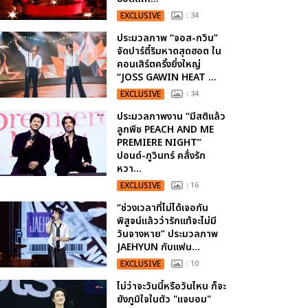
EXCLUSIVE
: 34
ประมวลภาพ “จอส-กวิน”
จัดปาร์ตี้ริมหาดสุดฮอต ใน
คอนเสิร์ตครั้งยิ่งใหญ่
“JOSS GAWIN HEAT ...
EXCLUSIVE
: 34
ประมวลภาพงาน “มีสติแล้ว
ลูกพีช PEACH AND ME
PREMIERE NIGHT”
ปอนด์-ภูวินทร์ คลั่งรัก
หวา...
EXCLUSIVE
: 16
“ช่วงเวลาที่ไม่ได้เจอกัน
พิสูจน์แล้วว่ารักแท้จะไม่มี
วันจางหาย” ประมวลภาพ
JAEHYUN กับแฟน...
EXCLUSIVE
: 10
ไม่ว่าจะวันนี้หรือวันไหน ก็จะ
ยังภูมิใจในตัว "แจบอม"