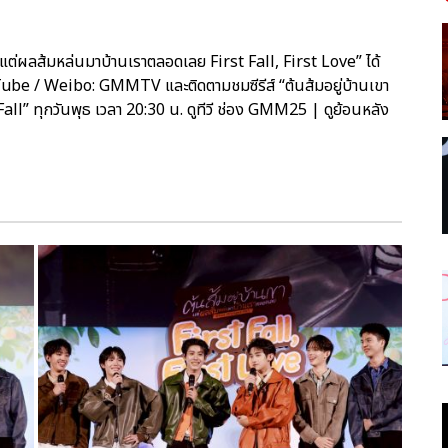
แต่ผลส้มหล่นมาบ้านเราตลอดเลย First Fall, First Love” ได้
be / Weibo: GMMTV และติดตามชมซีรีส์ “ต้นส้มอยู่บ้านเขา
” ทุกวันพุธ เวลา 20:30 น. ดูทีวี ช่อง GMM25 | ดูย้อนหลัง