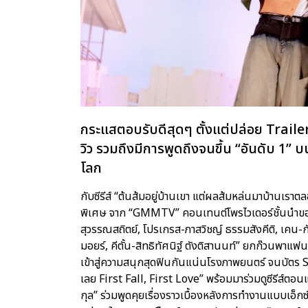
กระแสตอบรับดีสุดๆ ตั้งแต่ปล่อย Trailer 
วิว รวมถึงมีการพูดถึงจนขึ้น “อันดับ 1” บ
โลก
กับซีรีส์ “ต้นส้มอยู่บ้านเขา แต่ผลส้มหล่นมาบ้านเ
พิเศษ จาก “GMMTV” คอนเทนต์โพรไวเดอร์ชั้นนำของ
สุวรรณสถิตย์, โปรเกรส-ภาสวิชญ์ ธรรมสังคีติ, เคน-ก
มอยร์, คีตั้น-สิทธิทัศนิฐ์ ตังติสานนท์” ยกก๊วนพาแ
เข้าสู่ความสนุกสุดฟินกันแน่นโรงภาพยนตร์ จนบัตร 
เลย First Fall, First Love” พร้อมมาร่วมดูซีรีส์ตอนแ
กุล” ร่วมพูดคุยเรื่องราวเบื้องหลังการทำงานแบบเอ็