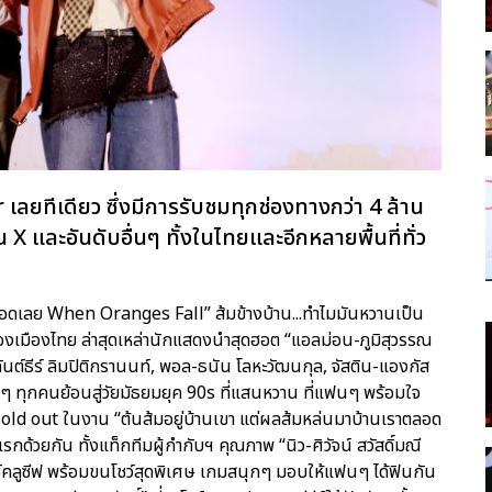
เลยทีเดียว ซึ่งมีการรับชมทุกช่องทางกว่า 4 ล้าน
น X และอันดับอื่นๆ ทั้งในไทยและอีกหลายพื้นที่ทั่ว
ราตลอดเลย When Oranges Fall” ส้มข้างบ้าน...ทำไมมันหวานเป็น
เมืองไทย ล่าสุดเหล่านักแสดงนำสุดฮอต “แอลม่อน-ภูมิสุวรรณ
ันต์ธีร์ ลิมปิติกรานนท์, พอล-ธนัน โลหะวัฒนกุล, จัสติน-แองกัส
ฟนๆ ทุกคนย้อนสู่วัยมัธยมยุค 90s ที่แสนหวาน ที่แฟนๆ พร้อมใจ
Sold out ในงาน “ต้นส้มอยู่บ้านเขา แต่ผลส้มหล่นมาบ้านเราตลอด
รกด้วยกัน ทั้งแท็กทีมผู้กำกับฯ คุณภาพ “นิว-ศิวัจน์ สวัสดิ์มณี
กซ์คลูซีฟ พร้อมขนโชว์สุดพิเศษ เกมสนุกๆ มอบให้แฟนๆ ได้ฟินกัน