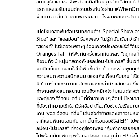
อย่างจุใจ และเซอร์ไพรส์จากศิลปินหนุ่มฮอต “สตางค์-กิต
แรก และแชร์โมเมนต์ความประทับใจผ่าน #WhenOrange
ผ่านมา ณ ชั้น 6 สยามพารากอน - โรงภาพยนตร์สยา
เปิดโหมดสุดฟินต้อนรับทุกคนด้วย Special Show สุด
Side” และ “แอลม่อน” ร้องเพลง “ไม่รู้ว่ามันเรียกว่
“สตางค์” โชว์เสียงเพราะๆ ร้องเพลงประกอบซีรีส์ “ต
Oranges Fall” ให้ฟังกันครั้งแรกกับเพลง “ฤดูกาลที
ก็ชวนทั้ง 3 หนุ่ม “สตางค์-แอลม่อน-โปรเกรส” ขึ้นเ
มาเติมเต็มความสดใสให้เพิ่มขึ้นอีก ด้วยการร่วมพูดค
ความสนุก ความสนิทสนม ของแก๊งเพื่อนกับเกม “เปิดม่าน 
นิว” มาร่วมแชร์ความแสบซนของเหล่านักแสดง จนถึงขั้น
ทำงานอย่างสนุกสนาน รวมถึงเคมีเคใจ โมเมนต์ระหว่าง
และคู่ของ “จัสติน-คีตั้น” ที่ทำเอาแฟนๆ ฮ็อบไม่ไหว
ที่ต้องทำความเข้าใจ เวิร์คช้อป เกี่ยวกับช่วงวัยเรียน
เคน-พอล-จัสติน-คีตั้น” เล่นต่อคำท้ายและเดาความหม
จำที่แสนพิเศษร่วมกัน จากนั้นก็ร่วมชมซีรีส์ EP.1 ไ
ลม่อน-โปรเกรส” ที่ควงคู่ร้องเพลง “คุ้มค่าการรอคอย”
ไปพร้อมกับแฟนๆ พร้อมสปอยความสนุกใน EP. ต่อไป และลุ