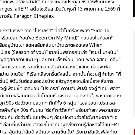
ติภพ เสรีวิชยสวัสดิ์” ที่มาโชว์เพลงประกอบซีรีส์ให้ฟังกันครั้ง
sFallEP1 สนั่นโซเชียล เมื่อวันพุธที่ 13 พฤษภาคม 2569 ที่
มภาวลัย Paragon Cineplex
 Exclusive จาก “โปรเกรส” ที่คว้าไมค์ร้องเพลง “Side To
ารักหรือเปล่า (You’ve Been On My Mind)” ก่อนส่งไมค์ต่อให้
้นส้มอยู่บ้านเขา แต่ผลส้มหล่นมาบ้านเราตลอดเลย When
่มีเธอ (Season of you)” จากนั้นพิธีกรคนเก่ง “เจนนี่ ปาหนัน”
วทีพูดคุยทักทายแฟนๆ และชวนแก๊งเพื่อน “เคน-พอล-จัสติน-คีตั้น”
ุยถึงคาแรกเตอร์ รวมถึงความสัมพันธ์ของตัวแสดง ก่อนจะเพิ่ม
ขานชื่อ” ที่เรียกเสียงกรี๊ดดังสนั่น จากนั้นก็ชวนผู้กำกับฯ “พี่
มี #วันวันต้องเจออะไรบ้าง แล้วพูดคุยเจาะลึกเบื้องหลังการ
คู่เพื่อนซี้ “แอลม่อน-โปรเกรส” ความสัมพันธ์ของคู่ “เคน-พอล”
เลยทีเดียว พร้อมกับอมยิ้มไปกับเรื่องราวความประทับใจของนักแสดง
ในยุค 90s ต่อด้วยเกมสนุกๆ ที่ให้ทั้ง 6 หนุ่ม “แอลม่อน-โปรเกรส-
ายศัพท์ยุค 90s กับเกม “ต่อศัพท์วัยเก๋า” พร้อมถ่ายภาพความทรง
ปพร้อมกัน ต่อด้วยโมเมนต์ฟินๆ ก่อนปิดงานด้วยโชว์พิเศษจาก “แอ
 ก่อนที่เหล่านักแสดงจะขึ้นเวทีมาพูดถึงความรู้สึกหลังได้ชม EP.1
้นกันว่าส้มข้างบ้านจะหวานขึ้นมั้ย? เรียกว่าจัดเสิร์ฟส่งท้าย