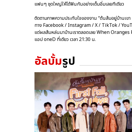
แฟนๆ ชุดใหญ่ให้ได้ฟินกันอย่างเต็มอิ่มเลยทีเดียว
ติดตามภาพความประทับใจของงาน “ต้นส้มอยู่บ้านเขา 
ทาง Facebook / Instagram / X / TikTok / YouTu
แต่ผลส้มหล่นมาบ้านเราตลอดเลย When Oranges Fall
แอป oneD ที่เดียว เวลา 21:30 น.
อัลบั้ม
รูป