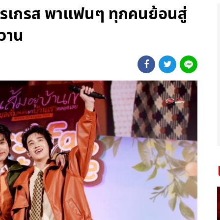
รเกรส พาแฟนๆ ทุกคนย้อนสู่
หวาน