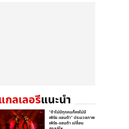
แกลเลอรี
แนะนำ
"ถ้าไม่มีทุกคนก็คงไม่มี
เพิร์ธ-แซนต้า" ประมวลภาพ
เพิร์ธ-แซนต้า เปลี่ยน
ฮอลล์ให...