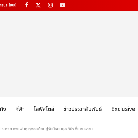
ทธิประโยชน์
เทิง
กีฬา
ไลฟ์สไตล์
ข่าวประชาสัมพันธ์
Exclusive
รเกรส พาแฟนๆ ทุกคนย้อนสู่วัยมัธยมยุค 90s ที่แสนหวาน