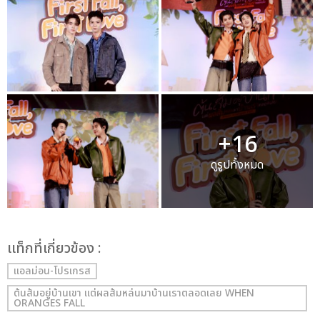
+16
ดูรูปทั้งหมด
เเท็กที่เกี่ยวข้อง :
แอลม่อน-โปรเกรส
ต้นส้มอยู่บ้านเขา แต่ผลส้มหล่นมาบ้านเราตลอดเลย WHEN
ORANGES FALL