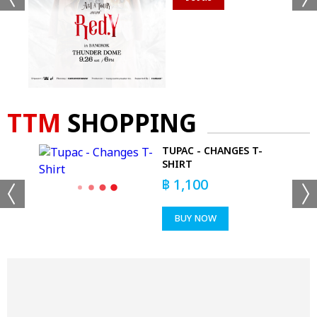
TTM
SHOPPING
-
TUPAC - CHANGES T-
IRT
SHIRT
฿
1,100
BUY NOW