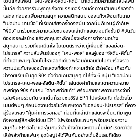
ชวนแก๊งเพื่อน “เคน-พอล-จัสติน-คีตั้น” มาเติมเต็มความสดใสให้เพิ่ม
ขึ้นอีก ด้วยการร่วมพูดคุยถึงคาแรกเตอร์ รวมถึงความสัมพันธ์ของตัว
แสดง ก่อนจะเพิ่มความสนุก ความสนิทสนม ของแก๊งเพื่อนกับเกม
“เปิดม่าน ขานชื่อ” ที่เรียกเสียงกรี๊ดดังสนั่น จากนั้นก็ชวนผู้กำกับฯ
“พี่นิว” มาร่วมแชร์ความแสบซนของเหล่านักแสดง จนถึงขั้นมี #วันวัน
ต้องเจออะไรบ้าง แล้วพูดคุยเจาะลึกเบื้องหลังการทำงานอย่าง
สนุกสนาน รวมถึงเคมีเคใจ โมเมนต์ระหว่างคู่เพื่อนซี้ “แอลม่อน-
โปรเกรส” ความสัมพันธ์ของคู่ “เคน-พอล” และคู่ของ “จัสติน-คีตั้น”
ที่ทำเอาแฟนๆ ฮ็อบไม่ไหวเลยทีเดียว พร้อมกับอมยิ้มไปกับเรื่องราว
ความประทับใจของนักแสดงที่ต้องทำความเข้าใจ เวิร์คช้อป เกี่ยวกับ
ช่วงวัยเรียนในยุค 90s ต่อด้วยเกมสนุกๆ ที่ให้ทั้ง 6 หนุ่ม “แอลม่อน-
โปรเกรส-เคน-พอล-จัสติน-คีตั้น” เล่นต่อคำท้ายและเดาความหมาย
ศัพท์ยุค 90s กับเกม “ต่อศัพท์วัยเก๋า” พร้อมถ่ายภาพความทรงจำที่
แสนพิเศษร่วมกัน จากนั้นก็ร่วมชมซีรีส์ EP.1 ไปพร้อมกัน ต่อด้วยโม
เมนต์ฟินๆ ก่อนปิดงานด้วยโชว์พิเศษจาก “แอลม่อน-โปรเกรส” ที่ควง
คู่ร้องเพลง “คุ้มค่าการรอคอย” ก่อนที่เหล่านักแสดงจะขึ้นเวทีมาพูด
ถึงความรู้สึกหลังได้ชม EP.1 ไปพร้อมกับแฟนๆ พร้อมสปอยความ
สนุกใน EP. ต่อไป และลุ้นกันว่าส้มข้างบ้านจะหวานขึ้นมั้ย? เรียกว่าจัด
เสิร์ฟส่งท้ายแฟนๆ ชุดใหญ่ให้ได้ฟินกันอย่างเต็มอิ่มเลยทีเดียว