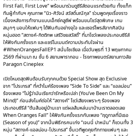
First Fall, First Love” พร้อมมาร่วมดูซีรีส์ตอนแรกด้วยกัน ทั้งแท็ก
ทีมผู้กำกับฯ คุณภาพ “นิว-ศิวัจน์ สวัสดิ์มณีกุล” ร่วมพูดคุยเรื่องราว
เบื้องหลังการทำงานแบบเอ็กซ์คลูซีฟ พร้อมขนโชว์สุดพิเศษ เกม
สนุกๆ มอบให้แฟนๆ ได้ฟินกันอย่างจุใจ และเซอร์ไพรส์จากศิลปิน
หนุ่มฮอต “สตางค์-กิตติภพ เสรีวิชยสวัสดิ์” ที่มาโชว์เพลงประกอบซีรีส์
ให้ฟังกันครั้งแรก และแชร์โมเมนต์ความประทับใจผ่าน
#WhenOrangesFallEP1 สนั่นโซเชียล เมื่อวันพุธที่ 13 พฤษภาคม
2569 ที่ผ่านมา ณ ชั้น 6 สยามพารากอน - โรงภาพยนตร์สยามภาวลัย
Paragon Cineplex
เปิดโหมดสุดฟินต้อนรับทุกคนด้วย Special Show สุด Exclusive
จาก “โปรเกรส” ที่คว้าไมค์ร้องเพลง “Side To Side” และ “แอลม่อน”
ร้องเพลง “ไม่รู้ว่ามันเรียกว่ารักหรือเปล่า (You’ve Been On My
Mind)” ก่อนส่งไมค์ต่อให้ “สตางค์” โชว์เสียงเพราะๆ ร้องเพลง
ประกอบซีรีส์ “ต้นส้มอยู่บ้านเขา แต่ผลส้มหล่นมาบ้านเราตลอดเลย
When Oranges Fall” ให้ฟังกันครั้งแรกกับเพลง “ฤดูกาลที่มีเธอ
(Season of you)” จากนั้นพิธีกรคนเก่ง “เจนนี่ ปาหนัน” ก็ชวนทั้ง 3
หนุ่ม “สตางค์-แอลม่อน-โปรเกรส” ขึ้นเวทีพูดคุยทักทายแฟนๆ และ