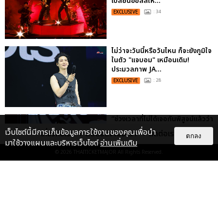
เปลี่ยนฮอลล์ให...
EXCLUSIVE
: 34
ไม่ว่าจะวันนี้หรือวันไหน ก็จะยังภูมิใจ
ในตัว "แจบอม" เหมือนเดิม!
ประมวลภาพ JA...
EXCLUSIVE
: 28
“ช่วงเวลาที่ไม่ได้เจอกันพิสูจน์แล้วว่า
รักแท้จะไม่มีวันจางหาย” ประมวล
เว็บไซต์นี้มีการเก็บข้อมูลการใช้งานของคุณเพื่อนำ
เกี่ยวกับเรา
ติดต่อลงโฆษณา
ติดต่อเรา
ตกลง
ภาพ JAEHYUN กับแฟน...
มาใช้วางแผนและบริหารเว็บไซต์
อ่านเพิ่มเติม
EXCLUSIVE
: 10
© 2026
THAITICKETMAJOR
All Rights Reserved.
ประมวลภาพ “จอส-กวิน” จัดปาร์ตี้
ริมหาดสุดฮอต ในคอนเสิร์ตครั้งยิ่ง
ใหญ่ “JOSS GAWIN HEAT ...
EXCLUSIVE
: 34