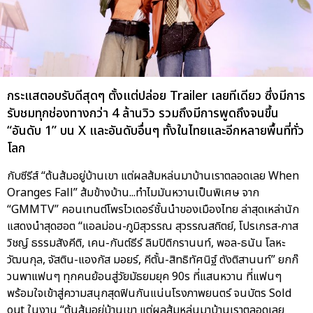
กระแสตอบรับดีสุดๆ ตั้งแต่ปล่อย Trailer เลยทีเดียว ซึ่งมีการ
รับชมทุกช่องทางกว่า 4 ล้านวิว รวมถึงมีการพูดถึงจนขึ้น
“อันดับ 1” บน X และอันดับอื่นๆ ทั้งในไทยและอีกหลายพื้นที่ทั่ว
โลก
กับซีรีส์ “ต้นส้มอยู่บ้านเขา แต่ผลส้มหล่นมาบ้านเราตลอดเลย When
Oranges Fall” ส้มข้างบ้าน...ทำไมมันหวานเป็นพิเศษ จาก
“GMMTV” คอนเทนต์โพรไวเดอร์ชั้นนำของเมืองไทย ล่าสุดเหล่านัก
แสดงนำสุดฮอต “แอลม่อน-ภูมิสุวรรณ สุวรรณสถิตย์, โปรเกรส-ภาส
วิชญ์ ธรรมสังคีติ, เคน-กันต์ธีร์ ลิมปิติกรานนท์, พอล-ธนัน โลหะ
วัฒนกุล, จัสติน-แองกัส มอยร์, คีตั้น-สิทธิทัศนิฐ์ ตังติสานนท์” ยกก๊
วนพาแฟนๆ ทุกคนย้อนสู่วัยมัธยมยุค 90s ที่แสนหวาน ที่แฟนๆ
พร้อมใจเข้าสู่ความสนุกสุดฟินกันแน่นโรงภาพยนตร์ จนบัตร Sold
out ในงาน “ต้นส้มอยู่บ้านเขา แต่ผลส้มหล่นมาบ้านเราตลอดเลย