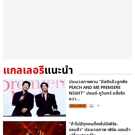
แกลเลอรี
แนะนำ
ประมวลภาพงาน “มีสติแล้วลูกพีช
PEACH AND ME PREMIERE
NIGHT” ปอนด์-ภูวินทร์ คลั่งรัก
หวา...
EXCLUSIVE
: 16
"ถ้าไม่มีทุกคนก็คงไม่มีเพิร์ธ-
แซนต้า" ประมวลภาพ เพิร์ธ-แซนต้า