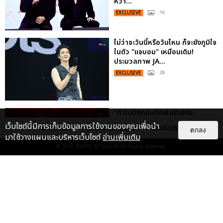
หวา...
EXCLUSIVE
: 16
ไม่ว่าจะวันนี้หรือวันไหน ก็จะยังภูมิใจ
ในตัว "แจบอม" เหมือนเดิม!
ประมวลภาพ JA...
EXCLUSIVE
: 28
"ถ้าไม่มีทุกคนก็คงไม่มีเพิร์ธ-
แซนต้า" ประมวลภาพ เพิร์ธ-แซนต้า
เว็บไซต์นี้มีการเก็บข้อมูลการใช้งานของคุณเพื่อนำ
เกี่ยวกับเรา
ติดต่อลงโฆษณา
ติดต่อเรา
ตกลง
เปลี่ยนฮอลล์ให...
มาใช้วางแผนและบริหารเว็บไซต์
อ่านเพิ่มเติม
EXCLUSIVE
: 34
© 2026
THAITICKETMAJOR
All Rights Reserved.
“ช่วงเวลาที่ไม่ได้เจอกันพิสูจน์แล้วว่า
รักแท้จะไม่มีวันจางหาย” ประมวล
ภาพ JAEHYUN กับแฟน...
EXCLUSIVE
: 10