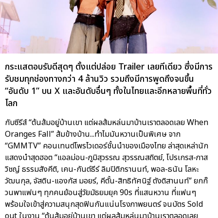
กระแสตอบรับดีสุดๆ ตั้งแต่ปล่อย Trailer เลยทีเดียว ซึ่งมีการ
รับชมทุกช่องทางกว่า 4 ล้านวิว รวมถึงมีการพูดถึงจนขึ้น
“อันดับ 1” บน X และอันดับอื่นๆ ทั้งในไทยและอีกหลายพื้นที่ทั่ว
โลก
กับซีรีส์ “ต้นส้มอยู่บ้านเขา แต่ผลส้มหล่นมาบ้านเราตลอดเลย When
Oranges Fall” ส้มข้างบ้าน...ทำไมมันหวานเป็นพิเศษ จาก
“GMMTV” คอนเทนต์โพรไวเดอร์ชั้นนำของเมืองไทย ล่าสุดเหล่านัก
แสดงนำสุดฮอต “แอลม่อน-ภูมิสุวรรณ สุวรรณสถิตย์, โปรเกรส-ภาส
วิชญ์ ธรรมสังคีติ, เคน-กันต์ธีร์ ลิมปิติกรานนท์, พอล-ธนัน โลหะ
วัฒนกุล, จัสติน-แองกัส มอยร์, คีตั้น-สิทธิทัศนิฐ์ ตังติสานนท์” ยกก๊
วนพาแฟนๆ ทุกคนย้อนสู่วัยมัธยมยุค 90s ที่แสนหวาน ที่แฟนๆ
พร้อมใจเข้าสู่ความสนุกสุดฟินกันแน่นโรงภาพยนตร์ จนบัตร Sold
out ในงาน “ต้นส้มอยู่บ้านเขา แต่ผลส้มหล่นมาบ้านเราตลอดเลย