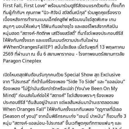
First Fall, First Love” พร้อมมาร่วมดูซีรีส์ตอนแรกด้วยกัน ทั้งแท็ก
ทีมผู้กำกับฯ คุณภาพ “นิว-ศิวัจน์ สวัสดิ์มณีกุล” ร่วมพูดคุยเรื่องราว
เบื้องหลังการทำงานแบบเอ็กซ์คลูซีฟ พร้อมขนโชว์สุดพิเศษ เกม
สนุกๆ มอบให้แฟนๆ ได้ฟินกันอย่างจุใจ และเซอร์ไพรส์จากศิลปิน
หนุ่มฮอต “สตางค์-กิตติภพ เสรีวิชยสวัสดิ์” ที่มาโชว์เพลงประกอบซีรีส์
ให้ฟังกันครั้งแรก และแชร์โมเมนต์ความประทับใจผ่าน
#WhenOrangesFallEP1 สนั่นโซเชียล เมื่อวันพุธที่ 13 พฤษภาคม
2569 ที่ผ่านมา ณ ชั้น 6 สยามพารากอน - โรงภาพยนตร์สยามภาวลัย
Paragon Cineplex
เปิดโหมดสุดฟินต้อนรับทุกคนด้วย Special Show สุด Exclusive
จาก “โปรเกรส” ที่คว้าไมค์ร้องเพลง “Side To Side” และ “แอลม่อน”
ร้องเพลง “ไม่รู้ว่ามันเรียกว่ารักหรือเปล่า (You’ve Been On My
Mind)” ก่อนส่งไมค์ต่อให้ “สตางค์” โชว์เสียงเพราะๆ ร้องเพลง
ประกอบซีรีส์ “ต้นส้มอยู่บ้านเขา แต่ผลส้มหล่นมาบ้านเราตลอดเลย
When Oranges Fall” ให้ฟังกันครั้งแรกกับเพลง “ฤดูกาลที่มีเธอ
(Season of you)” จากนั้นพิธีกรคนเก่ง “เจนนี่ ปาหนัน” ก็ชวนทั้ง 3
หนุ่ม “สตางค์-แอลม่อน-โปรเกรส” ขึ้นเวทีพูดคุยทักทายแฟนๆ และ