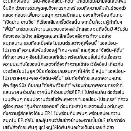
ชวนแก๊งเพื่อน “เคน-พอล-จัสติน-คีตั้น” มาเติมเต็มความสดใสให้เพิ่ม
ขึ้นอีก ด้วยการร่วมพูดคุยถึงคาแรกเตอร์ รวมถึงความสัมพันธ์ของตัว
แสดง ก่อนจะเพิ่มความสนุก ความสนิทสนม ของแก๊งเพื่อนกับเกม
“เปิดม่าน ขานชื่อ” ที่เรียกเสียงกรี๊ดดังสนั่น จากนั้นก็ชวนผู้กำกับฯ
“พี่นิว” มาร่วมแชร์ความแสบซนของเหล่านักแสดง จนถึงขั้นมี #วันวัน
ต้องเจออะไรบ้าง แล้วพูดคุยเจาะลึกเบื้องหลังการทำงานอย่าง
สนุกสนาน รวมถึงเคมีเคใจ โมเมนต์ระหว่างคู่เพื่อนซี้ “แอลม่อน-
โปรเกรส” ความสัมพันธ์ของคู่ “เคน-พอล” และคู่ของ “จัสติน-คีตั้น”
ที่ทำเอาแฟนๆ ฮ็อบไม่ไหวเลยทีเดียว พร้อมกับอมยิ้มไปกับเรื่องราว
ความประทับใจของนักแสดงที่ต้องทำความเข้าใจ เวิร์คช้อป เกี่ยวกับ
ช่วงวัยเรียนในยุค 90s ต่อด้วยเกมสนุกๆ ที่ให้ทั้ง 6 หนุ่ม “แอลม่อน-
โปรเกรส-เคน-พอล-จัสติน-คีตั้น” เล่นต่อคำท้ายและเดาความหมาย
ศัพท์ยุค 90s กับเกม “ต่อศัพท์วัยเก๋า” พร้อมถ่ายภาพความทรงจำที่
แสนพิเศษร่วมกัน จากนั้นก็ร่วมชมซีรีส์ EP.1 ไปพร้อมกัน ต่อด้วยโม
เมนต์ฟินๆ ก่อนปิดงานด้วยโชว์พิเศษจาก “แอลม่อน-โปรเกรส” ที่ควง
คู่ร้องเพลง “คุ้มค่าการรอคอย” ก่อนที่เหล่านักแสดงจะขึ้นเวทีมาพูด
ถึงความรู้สึกหลังได้ชม EP.1 ไปพร้อมกับแฟนๆ พร้อมสปอยความ
สนุกใน EP. ต่อไป และลุ้นกันว่าส้มข้างบ้านจะหวานขึ้นมั้ย? เรียกว่าจัด
เสิร์ฟส่งท้ายแฟนๆ ชุดใหญ่ให้ได้ฟินกันอย่างเต็มอิ่มเลยทีเดียว