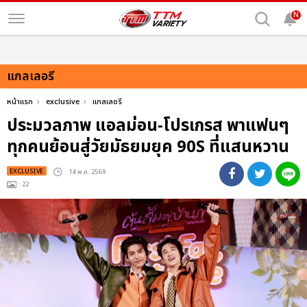
N
แกลเลอรี
หน้าแรก
exclusive
แกลเลอรี
ประมวลภาพ แอลม่อน-โปรเกรส พาแฟนๆ
ทุกคนย้อนสู่วัยมัธยมยุค 90S ที่แสนหวาน
EXCLUSIVE
: 14 พ.ค. 2569
: 22