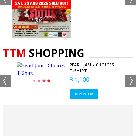
TTM
SHOPPING
 T-
PEARL JAM - CHOICES
T-SHIRT
฿
1,100
BUY NOW