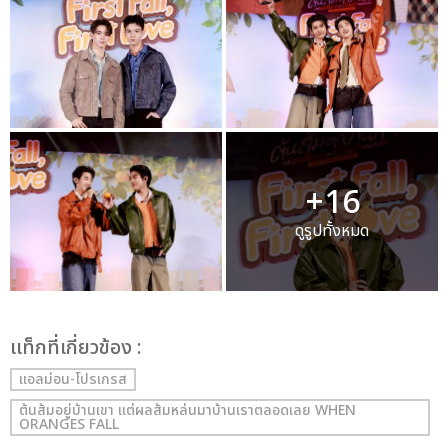
+16
ดูรูปทั้งหมด
เเท็กที่เกี่ยวข้อง :
แอลม่อน-โปรเกรส
ต้นส้มอยู่บ้านเขา แต่ผลส้มหล่นมาบ้านเราตลอดเลย WHEN
ORANGES FALL