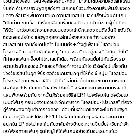
ชวนแก๊งเพื่อน “เคน-พอล-จัสติน-คีตั้น” มาเติมเต็มความสดใสให้เพิ่ม
ขึ้นอีก ด้วยการร่วมพูดคุยถึงคาแรกเตอร์ รวมถึงความสัมพันธ์ของตัว
แสดง ก่อนจะเพิ่มความสนุก ความสนิทสนม ของแก๊งเพื่อนกับเกม
“เปิดม่าน ขานชื่อ” ที่เรียกเสียงกรี๊ดดังสนั่น จากนั้นก็ชวนผู้กำกับฯ
“พี่นิว” มาร่วมแชร์ความแสบซนของเหล่านักแสดง จนถึงขั้นมี #วันวัน
ต้องเจออะไรบ้าง แล้วพูดคุยเจาะลึกเบื้องหลังการทำงานอย่าง
สนุกสนาน รวมถึงเคมีเคใจ โมเมนต์ระหว่างคู่เพื่อนซี้ “แอลม่อน-
โปรเกรส” ความสัมพันธ์ของคู่ “เคน-พอล” และคู่ของ “จัสติน-คีตั้น”
ที่ทำเอาแฟนๆ ฮ็อบไม่ไหวเลยทีเดียว พร้อมกับอมยิ้มไปกับเรื่องราว
ความประทับใจของนักแสดงที่ต้องทำความเข้าใจ เวิร์คช้อป เกี่ยวกับ
ช่วงวัยเรียนในยุค 90s ต่อด้วยเกมสนุกๆ ที่ให้ทั้ง 6 หนุ่ม “แอลม่อน-
โปรเกรส-เคน-พอล-จัสติน-คีตั้น” เล่นต่อคำท้ายและเดาความหมาย
ศัพท์ยุค 90s กับเกม “ต่อศัพท์วัยเก๋า” พร้อมถ่ายภาพความทรงจำที่
แสนพิเศษร่วมกัน จากนั้นก็ร่วมชมซีรีส์ EP.1 ไปพร้อมกัน ต่อด้วยโม
เมนต์ฟินๆ ก่อนปิดงานด้วยโชว์พิเศษจาก “แอลม่อน-โปรเกรส” ที่ควง
คู่ร้องเพลง “คุ้มค่าการรอคอย” ก่อนที่เหล่านักแสดงจะขึ้นเวทีมาพูด
ถึงความรู้สึกหลังได้ชม EP.1 ไปพร้อมกับแฟนๆ พร้อมสปอยความ
สนุกใน EP. ต่อไป และลุ้นกันว่าส้มข้างบ้านจะหวานขึ้นมั้ย? เรียกว่าจัด
เสิร์ฟส่งท้ายแฟนๆ ชุดใหญ่ให้ได้ฟินกันอย่างเต็มอิ่มเลยทีเดียว