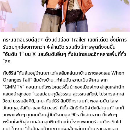
กระแสตอบรับดีสุดๆ ตั้งแต่ปล่อย Trailer เลยทีเดียว ซึ่งมีการ
รับชมทุกช่องทางกว่า 4 ล้านวิว รวมถึงมีการพูดถึงจนขึ้น
“อันดับ 1” บน X และอันดับอื่นๆ ทั้งในไทยและอีกหลายพื้นที่ทั่ว
โลก
กับซีรีส์ “ต้นส้มอยู่บ้านเขา แต่ผลส้มหล่นมาบ้านเราตลอดเลย When
Oranges Fall” ส้มข้างบ้าน...ทำไมมันหวานเป็นพิเศษ จาก
“GMMTV” คอนเทนต์โพรไวเดอร์ชั้นนำของเมืองไทย ล่าสุดเหล่านัก
แสดงนำสุดฮอต “แอลม่อน-ภูมิสุวรรณ สุวรรณสถิตย์, โปรเกรส-ภาส
วิชญ์ ธรรมสังคีติ, เคน-กันต์ธีร์ ลิมปิติกรานนท์, พอล-ธนัน โลหะ
วัฒนกุล, จัสติน-แองกัส มอยร์, คีตั้น-สิทธิทัศนิฐ์ ตังติสานนท์” ยกก๊
วนพาแฟนๆ ทุกคนย้อนสู่วัยมัธยมยุค 90s ที่แสนหวาน ที่แฟนๆ
พร้อมใจเข้าสู่ความสนุกสุดฟินกันแน่นโรงภาพยนตร์ จนบัตร Sold
out ในงาน “ต้นส้มอยู่บ้านเขา แต่ผลส้มหล่นมาบ้านเราตลอดเลย