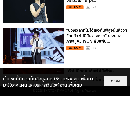
ประมวลภาพ JA...
EXCLUSIVE
: 28
“ช่วงเวลาที่ไม่ได้เจอกันพิสูจน์แล้วว่า
รักแท้จะไม่มีวันจางหาย” ประมวล
ภาพ JAEHYUN กับแฟน...
EXCLUSIVE
: 10
"ถ้าไม่มีทุกคนก็คงไม่มีเพิร์ธ-
แซนต้า" ประมวลภาพ เพิร์ธ-แซนต้า
เว็บไซต์นี้มีการเก็บข้อมูลการใช้งานของคุณเพื่อนำ
เกี่ยวกับเรา
ติดต่อลงโฆษณา
ติดต่อเรา
ตกลง
เปลี่ยนฮอลล์ให...
มาใช้วางแผนและบริหารเว็บไซต์
อ่านเพิ่มเติม
EXCLUSIVE
: 34
© 2026
THAITICKETMAJOR
All Rights Reserved.
ประมวลภาพ “จอส-กวิน” จัดปาร์ตี้
ริมหาดสุดฮอต ในคอนเสิร์ตครั้งยิ่ง
ใหญ่ “JOSS GAWIN HEAT ...
EXCLUSIVE
: 34