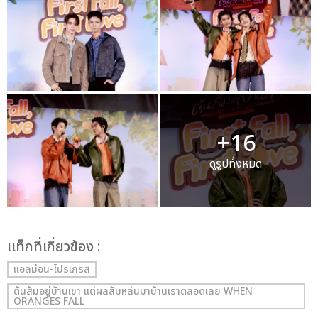
+16
ดูรูปทั้งหมด
เเท็กที่เกี่ยวข้อง :
แอลม่อน-โปรเกรส
ต้นส้มอยู่บ้านเขา แต่ผลส้มหล่นมาบ้านเราตลอดเลย WHEN
ORANGES FALL