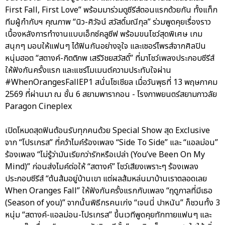
First Fall, First Love” พร้อมมาร่วมดูซีรีส์ตอนแรกด้วยกัน ทั้งแท็ก
ทีมผู้กำกับฯ คุณภาพ “นิว-ศิวัจน์ สวัสดิ์มณีกุล” ร่วมพูดคุยเรื่องราว
เบื้องหลังการทำงานแบบเอ็กซ์คลูซีฟ พร้อมขนโชว์สุดพิเศษ เกม
สนุกๆ มอบให้แฟนๆ ได้ฟินกันอย่างจุใจ และเซอร์ไพรส์จากศิลปิน
หนุ่มฮอต “สตางค์-กิตติภพ เสรีวิชยสวัสดิ์” ที่มาโชว์เพลงประกอบซีรีส์
ให้ฟังกันครั้งแรก และแชร์โมเมนต์ความประทับใจผ่าน
#WhenOrangesFallEP1 สนั่นโซเชียล เมื่อวันพุธที่ 13 พฤษภาคม
2569 ที่ผ่านมา ณ ชั้น 6 สยามพารากอน - โรงภาพยนตร์สยามภาวลัย
Paragon Cineplex
เปิดโหมดสุดฟินต้อนรับทุกคนด้วย Special Show สุด Exclusive
จาก “โปรเกรส” ที่คว้าไมค์ร้องเพลง “Side To Side” และ “แอลม่อน”
ร้องเพลง “ไม่รู้ว่ามันเรียกว่ารักหรือเปล่า (You’ve Been On My
Mind)” ก่อนส่งไมค์ต่อให้ “สตางค์” โชว์เสียงเพราะๆ ร้องเพลง
ประกอบซีรีส์ “ต้นส้มอยู่บ้านเขา แต่ผลส้มหล่นมาบ้านเราตลอดเลย
When Oranges Fall” ให้ฟังกันครั้งแรกกับเพลง “ฤดูกาลที่มีเธอ
(Season of you)” จากนั้นพิธีกรคนเก่ง “เจนนี่ ปาหนัน” ก็ชวนทั้ง 3
หนุ่ม “สตางค์-แอลม่อน-โปรเกรส” ขึ้นเวทีพูดคุยทักทายแฟนๆ และ