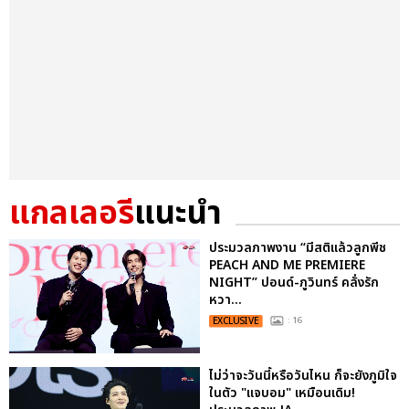
แกลเลอรี
แนะนำ
ประมวลภาพงาน “มีสติแล้วลูกพีช
PEACH AND ME PREMIERE
NIGHT” ปอนด์-ภูวินทร์ คลั่งรัก
หวา...
EXCLUSIVE
: 16
ไม่ว่าจะวันนี้หรือวันไหน ก็จะยังภูมิใจ
ในตัว "แจบอม" เหมือนเดิม!