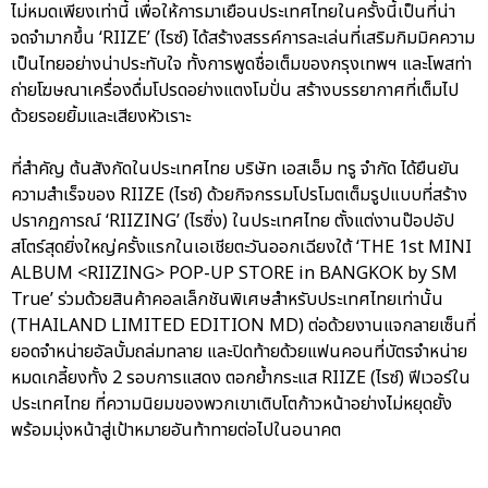
ไม่หมดเพียงเท่านี้ เพื่อให้การมาเยือนประเทศไทยในครั้งนี้เป็นที่น่า
จดจำมากขึ้น ‘RIIZE’ (ไรซ์) ได้สร้างสรรค์การละเล่นที่เสริมกิมมิคความ
เป็นไทยอย่างน่าประทับใจ ทั้งการพูดชื่อเต็มของกรุงเทพฯ และโพสท่า
ถ่ายโฆษณาเครื่องดื่มโปรดอย่างแตงโมปั่น สร้างบรรยากาศที่เต็มไป
ด้วยรอยยิ้มและเสียงหัวเราะ
ที่สำคัญ ต้นสังกัดในประเทศไทย บริษัท เอสเอ็ม ทรู จำกัด ได้ยืนยัน
ความสำเร็จของ RIIZE (ไรซ์) ด้วยกิจกรรมโปรโมตเต็มรูปแบบที่สร้าง
ปรากฏการณ์ ‘RIIZING’ (ไรซิ่ง) ในประเทศไทย ตั้งแต่งานป๊อปอัป
สโตร์สุดยิ่งใหญ่ครั้งแรกในเอเชียตะวันออกเฉียงใต้ ‘THE 1st MINI
ALBUM <RIIZING> POP-UP STORE in BANGKOK by SM
True’ ร่วมด้วยสินค้าคอลเล็กชันพิเศษสำหรับประเทศไทยเท่านั้น
(THAILAND LIMITED EDITION MD) ต่อด้วยงานแจกลายเซ็นที่
ยอดจำหน่ายอัลบั้มถล่มทลาย และปิดท้ายด้วยแฟนคอนที่บัตรจำหน่าย
หมดเกลี้ยงทั้ง 2 รอบการแสดง ตอกย้ำกระแส RIIZE (ไรซ์) ฟีเวอร์ใน
ประเทศไทย ที่ความนิยมของพวกเขาเติบโตก้าวหน้าอย่างไม่หยุดยั้ง
พร้อมมุ่งหน้าสู่เป้าหมายอันท้าทายต่อไปในอนาคต