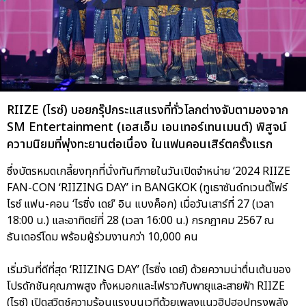
RIIZE (ไรซ์) บอยกรุ๊ปกระแสแรงที่ทั่วโลกต่างจับตามองจาก
SM Entertainment (เอสเอ็ม เอนเทอร์เทนเมนต์) พิสูจน์
ความนิยมที่พุ่งทะยานต่อเนื่อง ในแฟนคอนเสิร์ตครั้งแรก
ซึ่งบัตรหมดเกลี้ยงทุกที่นั่งทันทีภายในวันเปิดจำหน่าย ‘2024 RIIZE
FAN-CON ‘RIIZING DAY’ in BANGKOK (ทูเธาซันด์ทเวนตี้โฟร์
ไรซ์ แฟน-คอน ‘ไรซิ่ง เดย์’ อิน แบงค็อก) เมื่อวันเสาร์ที่ 27 (เวลา
18:00 น.) และอาทิตย์ที่ 28 (เวลา 16:00 น.) กรกฎาคม 2567 ณ
ธันเดอร์โดม พร้อมผู้ร่วมงานกว่า 10,000 คน
เริ่มวันที่ดีที่สุด ‘RIIZING DAY’ (ไรซิ่ง เดย์) ด้วยความน่าตื่นเต้นของ
โปรดักชันคุณภาพสูง ทั้งหมอกและไฟราวกับพายุและสายฟ้า RIIZE
(ไรซ์) เปิดสวิตช์ความร้อนแรงบนเวทีด้วยเพลงแนวฮิปฮอปทรงพลัง