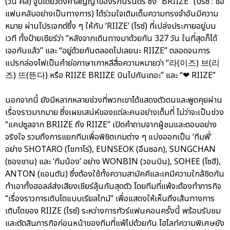
(วัน คิส) จูบเดียวดั่งคำสัญญาของรักนิรันดร์ ซึ่ง “BRIIZE” (บรีซ : ชื่อ
แฟนคลับอย่างเป็นทางการ) ได้ร่วมใจเติมเต็มความทรงจำอันมีความ
หมาย ผ่านโปรเจกต์ซึ้ง ๆ ให้กับ ‘RIIZE’ (ไรซ์) ที่เปล่งประกายอยู่บน
เวที ทั้งป้ายเชียร์ว่า “หลังจากเดินทางมาด้วยกัน 327 วัน ในที่สุดก็ได้
เจอกันแล้ว” และ “อยู่ด้วยกันตลอดไปเลยนะ RIIZE” ตลอดจนการ
แปรกล่องไฟเป็นคำย่อภาษาเกาหลีสื่อความหมายว่า “라(이즈) 브(리
즈) 뜨(뜬다) หรือ RIIZE BRIIZE บินไปกันเถอะ” และ “❤ RIIZE”
นอกจากนี้ ยังมีหลากหลายช่วงที่พวกเขาได้แสดงตัวตนและพูดคุยผ่าน
เรื่องราวมากมาย ซึ่งเผยเสน่ห์ของแต่ละคนอย่างเต็มที่ ไม่ว่าจะเป็นช่วง
“แคปซูลจาก BRIIZE ถึง RIIZE” เปิดคำถามจากผู้ชมและตอบอย่าง
จริงใจ รวมถึงการแยกทีมเพื่อพิชิตเกมต่าง ๆ แบ่งออกเป็น ‘ทีมพี่’
อย่าง SHOTARO (โชทาโร่), EUNSEOK (อึนซอก), SUNGCHAN
(ซองชาน) และ ‘ทีมน้อง’ อย่าง WONBIN (วอนบิน), SOHEE (โซฮี),
ANTON (แอนตัน) ซึ่งต้องใช้ทั้งความสามัคคีและเคมีความใกล้ชิดกัน
ทำเอาทั้งฮอลล์ส่งเสียงเชียร์ลุ้นกันสุดตัว โดยทีมที่แพ้จะต้องทำภารกิจ
“เรื่องราวการเติบโตแบบเรียลไทม์” เพื่อแสดงให้เห็นถึงเส้นทางการ
เติบโตของ RIIZE (ไรซ์) ระหว่างการทัวร์แฟนคอนครั้งนี้ พร้อมรับชม
และตัดสินภารกิจก่อนหน้าของทีมที่แพ้ไปด้วยกัน ไฮไลท์ความพิเศษยัง