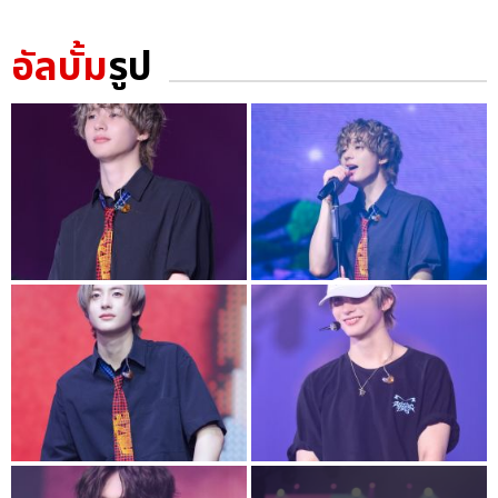
อัลบั้ม
รูป