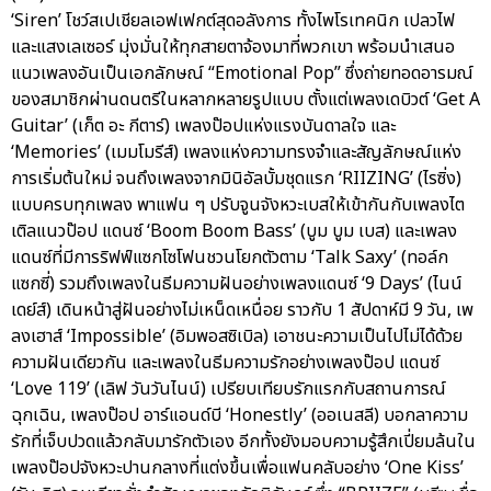
‘Siren’ โชว์สเปเชียลเอฟเฟกต์สุดอลังการ ทั้งไพโรเทคนิก เปลวไฟ
และแสงเลเซอร์ มุ่งมั่นให้ทุกสายตาจ้องมาที่พวกเขา พร้อมนำเสนอ
แนวเพลงอันเป็นเอกลักษณ์ “Emotional Pop” ซึ่งถ่ายทอดอารมณ์
ของสมาชิกผ่านดนตรีในหลากหลายรูปแบบ ตั้งแต่เพลงเดบิวต์ ‘Get A
Guitar’ (เก็ต อะ กีตาร์) เพลงป๊อปแห่งแรงบันดาลใจ และ
‘Memories’ (เมมโมรีส์) เพลงแห่งความทรงจำและสัญลักษณ์แห่ง
การเริ่มต้นใหม่ จนถึงเพลงจากมินิอัลบั้มชุดแรก ‘RIIZING’ (ไรซิ่ง)
แบบครบทุกเพลง พาแฟน ๆ ปรับจูนจังหวะเบสให้เข้ากันกับเพลงไต
เติลแนวป๊อป แดนซ์ ‘Boom Boom Bass’ (บูม บูม เบส) และเพลง
แดนซ์ที่มีการริฟฟ์แซกโซโฟนชวนโยกตัวตาม ‘Talk Saxy’ (ทอล์ก
แซกซี่) รวมถึงเพลงในธีมความฝันอย่างเพลงแดนซ์ ‘9 Days’ (ไนน์
เดย์ส์) เดินหน้าสู่ฝันอย่างไม่เหน็ดเหนื่อย ราวกับ 1 สัปดาห์มี 9 วัน, เพ
ลงเฮาส์ ‘Impossible’ (อิมพอสซิเบิล) เอาชนะความเป็นไปไม่ได้ด้วย
ความฝันเดียวกัน และเพลงในธีมความรักอย่างเพลงป๊อป แดนซ์
‘Love 119’ (เลิฟ วันวันไนน์) เปรียบเทียบรักแรกกับสถานการณ์
ฉุกเฉิน, เพลงป๊อป อาร์แอนด์บี ‘Honestly’ (ออเนสลี) บอกลาความ
รักที่เจ็บปวดแล้วกลับมารักตัวเอง อีกทั้งยังมอบความรู้สึกเปี่ยมล้นใน
เพลงป๊อปจังหวะปานกลางที่แต่งขึ้นเพื่อแฟนคลับอย่าง ‘One Kiss’