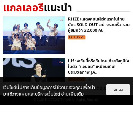
แกลเลอรี
แนะนำ
RIIZE แสดงคอนเสิร์ตแรกในไทย
บัตร SOLD OUT อย่างรวดเร็ว รวม
ผู้ชมกว่า 22,000 คน
EXCLUSIVE
ไม่ว่าจะวันนี้หรือวันไหน ก็จะยังภูมิใจ
ในตัว "แจบอม" เหมือนเดิม!
ประมวลภาพ JA...
EXCLUSIVE
: 28
เว็บไซต์นี้มีการเก็บข้อมูลการใช้งานของคุณเพื่อนำ
เกี่ยวกับเรา
ติดต่อลงโฆษณา
ติดต่อเรา
ตกลง
มาใช้วางแผนและบริหารเว็บไซต์
อ่านเพิ่มเติม
© 2026
THAITICKETMAJOR
All Rights Reserved.
"ถ้าไม่มีทุกคนก็คงไม่มีเพิร์ธ-
แซนต้า" ประมวลภาพ เพิร์ธ-แซนต้า
เปลี่ยนฮอลล์ให...
EXCLUSIVE
: 34