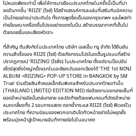
ไม่หมดเพียงเท่านี้ เพื่อให้การมาเยือนประเทศไทยในครั้งนี้เป็นที่น่า
จดจำมากขึ้น ‘RIIZE’ (ไรซ์) ได้สร้างสรรค์การละเล่นที่เสริมกิมมิคความ
เป็นไทยอย่างน่าประทับใจ ทั้งการพูดชื่อเต็มของกรุงเทพฯ และโพสท่า
ถ่ายโฆษณาเครื่องดื่มโปรดอย่างแตงโมปั่น สร้างบรรยากาศที่เต็มไป
ด้วยรอยยิ้มและเสียงหัวเราะ
ที่สำคัญ ต้นสังกัดในประเทศไทย บริษัท เอสเอ็ม ทรู จำกัด ได้ยืนยัน
ความสำเร็จของ RIIZE (ไรซ์) ด้วยกิจกรรมโปรโมตเต็มรูปแบบที่สร้าง
ปรากฏการณ์ ‘RIIZING’ (ไรซิ่ง) ในประเทศไทย ตั้งแต่งานป๊อปอัป
สโตร์สุดยิ่งใหญ่ครั้งแรกในเอเชียตะวันออกเฉียงใต้ ‘THE 1st MINI
ALBUM <RIIZING> POP-UP STORE in BANGKOK by SM
True’ ร่วมด้วยสินค้าคอลเล็กชันพิเศษสำหรับประเทศไทยเท่านั้น
(THAILAND LIMITED EDITION MD) ต่อด้วยงานแจกลายเซ็นที่
ยอดจำหน่ายอัลบั้มถล่มทลาย และปิดท้ายด้วยแฟนคอนที่บัตรจำหน่าย
หมดเกลี้ยงทั้ง 2 รอบการแสดง ตอกย้ำกระแส RIIZE (ไรซ์) ฟีเวอร์ใน
ประเทศไทย ที่ความนิยมของพวกเขาเติบโตก้าวหน้าอย่างไม่หยุดยั้ง
พร้อมมุ่งหน้าสู่เป้าหมายอันท้าทายต่อไปในอนาคต