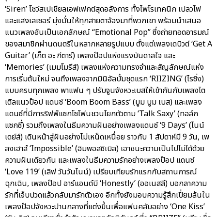
‘Siren’ โชว์สเปเชียลเอฟเฟกต์สุดอลังการ ทั้งไพโรเทคนิก เปลวไฟ
และแสงเลเซอร์ มุ่งมั่นให้ทุกสายตาจ้องมาที่พวกเขา พร้อมนำเสนอ
แนวเพลงอันเป็นเอกลักษณ์ “Emotional Pop” ซึ่งถ่ายทอดอารมณ์
ของสมาชิกผ่านดนตรีในหลากหลายรูปแบบ ตั้งแต่เพลงเดบิวต์ ‘Get A
Guitar’ (เก็ต อะ กีตาร์) เพลงป๊อปแห่งแรงบันดาลใจ และ
‘Memories’ (เมมโมรีส์) เพลงแห่งความทรงจำและสัญลักษณ์แห่ง
การเริ่มต้นใหม่ จนถึงเพลงจากมินิอัลบั้มชุดแรก ‘RIIZING’ (ไรซิ่ง)
แบบครบทุกเพลง พาแฟน ๆ ปรับจูนจังหวะเบสให้เข้ากันกับเพลงไต
เติลแนวป๊อป แดนซ์ ‘Boom Boom Bass’ (บูม บูม เบส) และเพลง
แดนซ์ที่มีการริฟฟ์แซกโซโฟนชวนโยกตัวตาม ‘Talk Saxy’ (ทอล์ก
แซกซี่) รวมถึงเพลงในธีมความฝันอย่างเพลงแดนซ์ ‘9 Days’ (ไนน์
เดย์ส์) เดินหน้าสู่ฝันอย่างไม่เหน็ดเหนื่อย ราวกับ 1 สัปดาห์มี 9 วัน, เพ
ลงเฮาส์ ‘Impossible’ (อิมพอสซิเบิล) เอาชนะความเป็นไปไม่ได้ด้วย
ความฝันเดียวกัน และเพลงในธีมความรักอย่างเพลงป๊อป แดนซ์
‘Love 119’ (เลิฟ วันวันไนน์) เปรียบเทียบรักแรกกับสถานการณ์
ฉุกเฉิน, เพลงป๊อป อาร์แอนด์บี ‘Honestly’ (ออเนสลี) บอกลาความ
รักที่เจ็บปวดแล้วกลับมารักตัวเอง อีกทั้งยังมอบความรู้สึกเปี่ยมล้นใน
เพลงป๊อปจังหวะปานกลางที่แต่งขึ้นเพื่อแฟนคลับอย่าง ‘One Kiss’