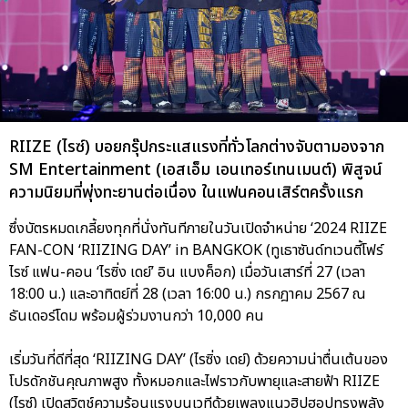
RIIZE (ไรซ์) บอยกรุ๊ปกระแสแรงที่ทั่วโลกต่างจับตามองจาก
SM Entertainment (เอสเอ็ม เอนเทอร์เทนเมนต์) พิสูจน์
ความนิยมที่พุ่งทะยานต่อเนื่อง ในแฟนคอนเสิร์ตครั้งแรก
ซึ่งบัตรหมดเกลี้ยงทุกที่นั่งทันทีภายในวันเปิดจำหน่าย ‘2024 RIIZE
FAN-CON ‘RIIZING DAY’ in BANGKOK (ทูเธาซันด์ทเวนตี้โฟร์
ไรซ์ แฟน-คอน ‘ไรซิ่ง เดย์’ อิน แบงค็อก) เมื่อวันเสาร์ที่ 27 (เวลา
18:00 น.) และอาทิตย์ที่ 28 (เวลา 16:00 น.) กรกฎาคม 2567 ณ
ธันเดอร์โดม พร้อมผู้ร่วมงานกว่า 10,000 คน
เริ่มวันที่ดีที่สุด ‘RIIZING DAY’ (ไรซิ่ง เดย์) ด้วยความน่าตื่นเต้นของ
โปรดักชันคุณภาพสูง ทั้งหมอกและไฟราวกับพายุและสายฟ้า RIIZE
(ไรซ์) เปิดสวิตช์ความร้อนแรงบนเวทีด้วยเพลงแนวฮิปฮอปทรงพลัง