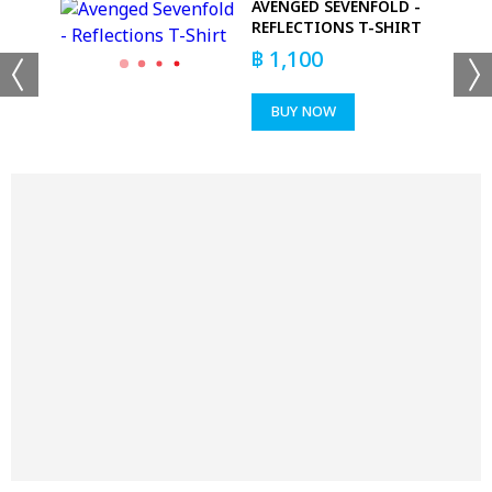
E
AVENGED SEVENFOLD -
AGE
REFLECTIONS T-SHIRT
฿
1,100
BUY NOW