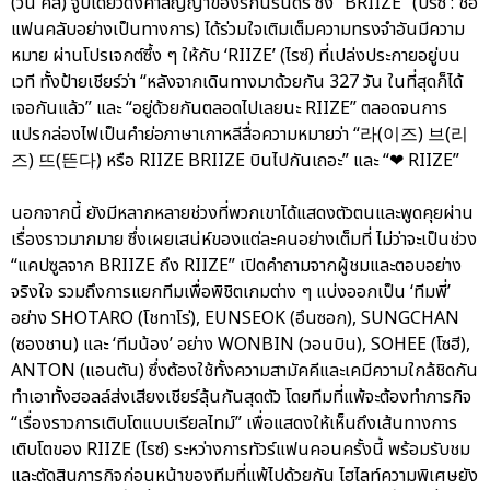
(วัน คิส) จูบเดียวดั่งคำสัญญาของรักนิรันดร์ ซึ่ง “BRIIZE” (บรีซ : ชื่อ
แฟนคลับอย่างเป็นทางการ) ได้ร่วมใจเติมเต็มความทรงจำอันมีความ
หมาย ผ่านโปรเจกต์ซึ้ง ๆ ให้กับ ‘RIIZE’ (ไรซ์) ที่เปล่งประกายอยู่บน
เวที ทั้งป้ายเชียร์ว่า “หลังจากเดินทางมาด้วยกัน 327 วัน ในที่สุดก็ได้
เจอกันแล้ว” และ “อยู่ด้วยกันตลอดไปเลยนะ RIIZE” ตลอดจนการ
แปรกล่องไฟเป็นคำย่อภาษาเกาหลีสื่อความหมายว่า “라(이즈) 브(리
즈) 뜨(뜬다) หรือ RIIZE BRIIZE บินไปกันเถอะ” และ “❤ RIIZE”
นอกจากนี้ ยังมีหลากหลายช่วงที่พวกเขาได้แสดงตัวตนและพูดคุยผ่าน
เรื่องราวมากมาย ซึ่งเผยเสน่ห์ของแต่ละคนอย่างเต็มที่ ไม่ว่าจะเป็นช่วง
“แคปซูลจาก BRIIZE ถึง RIIZE” เปิดคำถามจากผู้ชมและตอบอย่าง
จริงใจ รวมถึงการแยกทีมเพื่อพิชิตเกมต่าง ๆ แบ่งออกเป็น ‘ทีมพี่’
อย่าง SHOTARO (โชทาโร่), EUNSEOK (อึนซอก), SUNGCHAN
(ซองชาน) และ ‘ทีมน้อง’ อย่าง WONBIN (วอนบิน), SOHEE (โซฮี),
ANTON (แอนตัน) ซึ่งต้องใช้ทั้งความสามัคคีและเคมีความใกล้ชิดกัน
ทำเอาทั้งฮอลล์ส่งเสียงเชียร์ลุ้นกันสุดตัว โดยทีมที่แพ้จะต้องทำภารกิจ
“เรื่องราวการเติบโตแบบเรียลไทม์” เพื่อแสดงให้เห็นถึงเส้นทางการ
เติบโตของ RIIZE (ไรซ์) ระหว่างการทัวร์แฟนคอนครั้งนี้ พร้อมรับชม
และตัดสินภารกิจก่อนหน้าของทีมที่แพ้ไปด้วยกัน ไฮไลท์ความพิเศษยัง