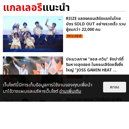
แกลเลอรี
แนะนำ
RIIZE แสดงคอนเสิร์ตแรกในไทย
บัตร SOLD OUT อย่างรวดเร็ว รวม
ผู้ชมกว่า 22,000 คน
EXCLUSIVE
ประมวลภาพ “จอส-กวิน” จัดปาร์ตี้
ริมหาดสุดฮอต ในคอนเสิร์ตครั้งยิ่ง
ใหญ่ “JOSS GAWIN HEAT ...
EXCLUSIVE
: 34
เว็บไซต์นี้มีการเก็บข้อมูลการใช้งานของคุณเพื่อนำ
ตกลง
มาใช้วางแผนและบริหารเว็บไซต์
อ่านเพิ่มเติม
ประมวลภาพงาน “มีสติแล้วลูกพีช
PEACH AND ME PREMIERE
NIGHT” ปอนด์-ภูวินทร์ คลั่งรัก
หวา...
EXCLUSIVE
: 16