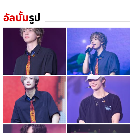
อัลบั้ม
รูป