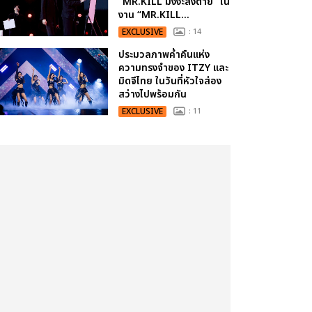
“MR.KILL มังงะสั่งตาย” ใน
งาน “MR.KILL...
EXCLUSIVE
: 14
ประมวลภาพค่ำคืนแห่ง
ความทรงจำของ ITZY และ
มิดจีไทย ในวันที่หัวใจส่อง
สว่างไปพร้อมกัน
EXCLUSIVE
: 11