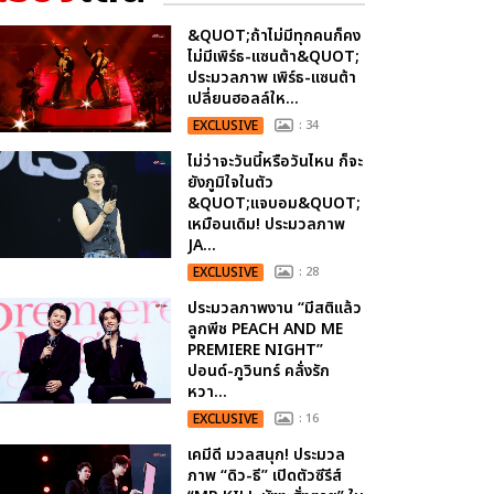
&QUOT;ถ้าไม่มีทุกคนก็คง
ไม่มีเพิร์ธ-แซนต้า&QUOT;
ประมวลภาพ เพิร์ธ-แซนต้า
เปลี่ยนฮอลล์ให...
EXCLUSIVE
: 34
ไม่ว่าจะวันนี้หรือวันไหน ก็จะ
ยังภูมิใจในตัว
&QUOT;แจบอม&QUOT;
เหมือนเดิม! ประมวลภาพ
JA...
EXCLUSIVE
: 28
ประมวลภาพงาน “มีสติแล้ว
ลูกพีช PEACH AND ME
PREMIERE NIGHT”
ปอนด์-ภูวินทร์ คลั่งรัก
หวา...
EXCLUSIVE
: 16
เคมีดี มวลสนุก! ประมวล
ภาพ “ดิว-ธี” เปิดตัวซีรีส์