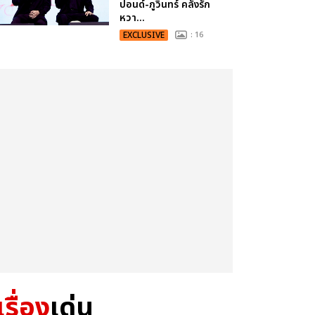
ปอนด์-ภูวินทร์ คลั่งรัก
หวา...
EXCLUSIVE
: 16
เรื่อง
เด่น