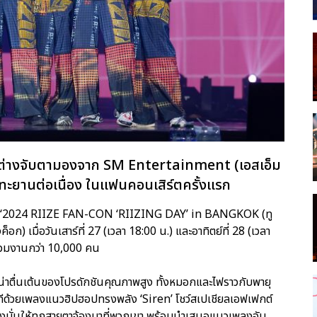
โลกต่างจับตามองจาก SM Entertainment (เอสเอ็ม
่งทะยานต่อเนื่อง ในแฟนคอนเสิร์ตครั้งแรก
ำหน่าย ‘2024 RIIZE FAN-CON ‘RIIZING DAY’ in BANGKOK (ทู
ค็อก) เมื่อวันเสาร์ที่ 27 (เวลา 18:00 น.) และอาทิตย์ที่ 28 (เวลา
่วมงานกว่า 10,000 คน
ยความน่าตื่นเต้นของโปรดักชันคุณภาพสูง ทั้งหมอกและไฟราวกับพายุ
วทีด้วยเพลงแนวฮิปฮอปทรงพลัง ‘Siren’ โชว์สเปเชียลเอฟเฟกต์
ุ่งมั่นให้ทุกสายตาจ้องมาที่พวกเขา พร้อมนำเสนอแนวเพลงอัน