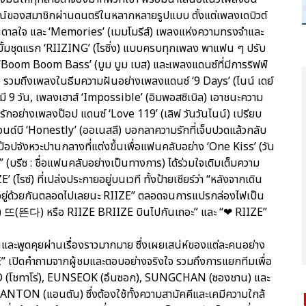
ณ์ของสมาชิกผ่านดนตรีในหลากหลายรูปแบบ ตั้งแต่เพลงเดบิวต์
บันดาลใจ และ ‘Memories’ (เมมโมรีส์) เพลงแห่งความทรงจำและ
ลบั้มชุดแรก ‘RIIZING’ (ไรซิ่ง) แบบครบทุกเพลง พาแฟน ๆ ปรับ
 ‘Boom Boom Bass’ (บูม บูม เบส) และเพลงแดนซ์ที่มีการริฟฟ์
 รวมถึงเพลงในธีมความฝันอย่างเพลงแดนซ์ ‘9 Days’ (ไนน์ เดย์
าห์มี 9 วัน, เพลงเฮาส์ ‘Impossible’ (อิมพอสซิเบิล) เอาชนะความ
ักอย่างเพลงป๊อป แดนซ์ ‘Love 119’ (เลิฟ วันวันไนน์) เปรียบ
นด์บี ‘Honestly’ (ออเนสลี) บอกลาความรักที่เจ็บปวดแล้วกลับ
ป๊อปจังหวะปานกลางที่แต่งขึ้นเพื่อแฟนคลับอย่าง ‘One Kiss’ (วัน
” (บรีซ : ชื่อแฟนคลับอย่างเป็นทางการ) ได้ร่วมใจเติมเต็มความ
(ไรซ์) ที่เปล่งประกายอยู่บนเวที ทั้งป้ายเชียร์ว่า “หลังจากเดิน
ละ “อยู่ด้วยกันตลอดไปเลยนะ RIIZE” ตลอดจนการแปรกล่องไฟเป็น
 뜨(뜬다) หรือ RIIZE BRIIZE บินไปกันเถอะ” และ “❤ RIIZE”
และพูดคุยผ่านเรื่องราวมากมาย ซึ่งเผยเสน่ห์ของแต่ละคนอย่าง
IZE” เปิดคำถามจากผู้ชมและตอบอย่างจริงใจ รวมถึงการแยกทีมเพื่อ
TARO (โชทาโร่), EUNSEOK (อึนซอก), SUNGCHAN (ซองชาน) และ
ANTON (แอนตัน) ซึ่งต้องใช้ทั้งความสามัคคีและเคมีความใกล้