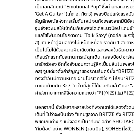
เป็นเอกลักษณ์ “Emotional Pop” ซึ่งถ่ายทอดอารม
‘Get A Guitar’ (เก็ต อะ กีตาร์) เพลงป๊อปแห่งแรง
สัญลักษณ์แห่งการเริ่มต้นใหม่ จนถึงเพลงจากมินิอั
จูนจังหวะเบสให้เข้ากันกับเพลงไตเติลแนวป๊อป แดนซ์
แซกโซโฟนชวนโยกตัวตาม ‘Talk Saxy’ (ทอล์ก แซกซี่)
ส์) เดินหน้าสู่ฝันอย่างไม่เหน็ดเหนื่อย ราวกับ 1 สัปด
เป็นไปไม่ได้ด้วยความฝันเดียวกัน และเพลงในธีมความร
เทียบรักแรกกับสถานการณ์ฉุกเฉิน, เพลงป๊อป อาร์แอ
มารักตัวเอง อีกทั้งยังมอบความรู้สึกเปี่ยมล้นในเพลง
คิส) จูบเดียวดั่งคำสัญญาของรักนิรันดร์ ซึ่ง “BRIIZE
ทรงจำอันมีความหมาย ผ่านโปรเจกต์ซึ้ง ๆ ให้กับ ‘RIIZE’ 
ทางมาด้วยกัน 327 วัน ในที่สุดก็ได้เจอกันแล้ว” แ
คำย่อภาษาเกาหลีสื่อความหมายว่า “라(이즈) 브(리즈)
นอกจากนี้ ยังมีหลากหลายช่วงที่พวกเขาได้แสดงตัวตน
เต็มที่ ไม่ว่าจะเป็นช่วง “แคปซูลจาก BRIIZE ถึง RI
พิชิตเกมต่าง ๆ แบ่งออกเป็น ‘ทีมพี่’ อย่าง SHO
‘ทีมน้อง’ อย่าง WONBIN (วอนบิน), SOHEE (โซฮี), 