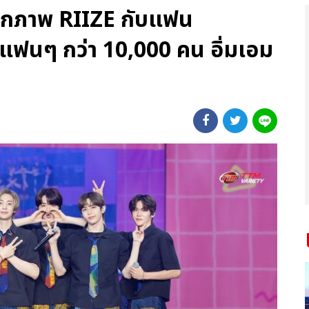
็บตกภาพ RIIZE กับแฟน
มแฟนๆ กว่า 10,000 คน อิ่มเอม