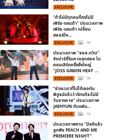
EXCLUSIVE
"ถ้าไม่มีทุกคนก็คงไม่มี
เพิร์ธ-แซนต้า" ประมวลภาพ
เพิร์ธ-แซนต้า เปลี่ยน
ฮอลล์ให...
EXCLUSIVE
: 34
ประมวลภาพ “จอส-กวิน”
จัดปาร์ตี้ริมหาดสุดฮอต ใน
คอนเสิร์ตครั้งยิ่งใหญ่
“JOSS GAWIN HEAT ...
EXCLUSIVE
: 34
“ช่วงเวลาที่ไม่ได้เจอกัน
พิสูจน์แล้วว่ารักแท้จะไม่มี
วันจางหาย” ประมวลภาพ
JAEHYUN กับแฟน...
EXCLUSIVE
: 10
ประมวลภาพงาน “มีสติแล้ว
ลูกพีช PEACH AND ME
PREMIERE NIGHT”