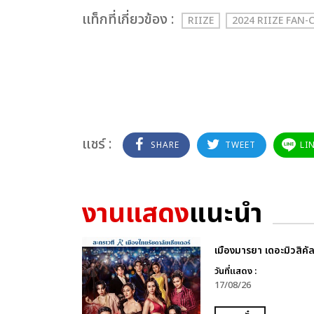
เเท็กที่เกี่ยวข้อง :
RIIZE
2024 RIIZE FAN-
แชร์ :
SHARE
TWEET
LI
งานแสดง
แนะนำ
เมืองมารยา เดอะมิวสิคั
วันที่แสดง :
17/08/26