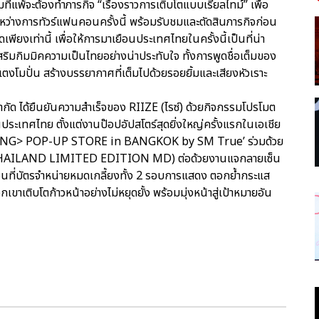
ีมที่แพ้จะต้องทำภารกิจ “เรื่องราวการเติบโตแบบเรียลไทม์” เพื่อ
ะหว่างการทัวร์แฟนคอนครั้งนี้ พร้อมรับชมและตัดสินภารกิจก่อน
พียงเท่านี้ เพื่อให้การมาเยือนประเทศไทยในครั้งนี้เป็นที่น่า
่เสริมกิมมิคความเป็นไทยอย่างน่าประทับใจ ทั้งการพูดชื่อเต็มของ
งโมปั่น สร้างบรรยากาศที่เต็มไปด้วยรอยยิ้มและเสียงหัวเราะ
จำกัด ได้ยืนยันความสำเร็จของ RIIZE (ไรซ์) ด้วยกิจกรรมโปรโมต
นประเทศไทย ตั้งแต่งานป๊อปอัปสโตร์สุดยิ่งใหญ่ครั้งแรกในเอเชีย
ZING> POP-UP STORE in BANGKOK by SM True’ ร่วมด้วย
น (THAILAND LIMITED EDITION MD) ต่อด้วยงานแจกลายเซ็น
อนที่บัตรจำหน่ายหมดเกลี้ยงทั้ง 2 รอบการแสดง ตอกย้ำกระแส
าเติบโตก้าวหน้าอย่างไม่หยุดยั้ง พร้อมมุ่งหน้าสู่เป้าหมายอัน