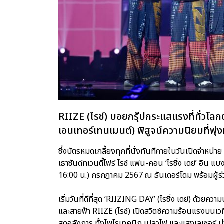
RIIZE (ไรซ์) บอยกรุ๊ปกระแสแรงที่ทั่ว
เอนเทอร์เทนเมนต์) พิสูจน์ความนิยมที่พุ
ซึ่งบัตรหมดเกลี้ยงทุกที่นั่งทันทีภายในวันเปิดจ
เธาซันด์ทเวนตี้โฟร์ ไรซ์ แฟน-คอน ‘ไรซิ่ง เดย์’ อิน แบง
16:00 น.) กรกฎาคม 2567 ณ ธันเดอร์โดม พร้อมผู้ร
เริ่มวันที่ดีที่สุด ‘RIIZING DAY’ (ไรซิ่ง เดย์) ด้ว
และสายฟ้า RIIZE (ไรซ์) เปิดสวิตช์ความร้อนแรงบนเ
สุดอลังการ ทั้งไพโรเทคนิก เปลวไฟ และแสงเลเซอร์ ม