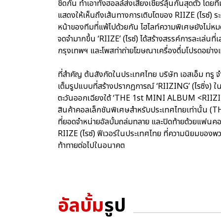
ชิดกัน ทำเอาทั้งฮอลล์ส่งเสียงเชียร์ลุ้นกันสุดตัว โดยท
แสดงให้เห็นถึงเส้นทางการเติบโตของ RIIZE (ไรซ์) ร
หน้าของทีมที่แพ้ไปด้วยกัน ไฮไลท์ความพิเศษยังไม่หมดเ
จดจำมากขึ้น ‘RIIZE’ (ไรซ์) ได้สร้างสรรค์การละเล่นที
กรุงเทพฯ และโพสท่าถ่ายโฆษณาเครื่องดื่มโปรดอย่างแต
ที่สำคัญ ต้นสังกัดในประเทศไทย บริษัท เอสเอ็ม ทรู 
เต็มรูปแบบที่สร้างปรากฏการณ์ ‘RIIZING’ (ไรซิ่ง) ใ
ตะวันออกเฉียงใต้ ‘THE 1st MINI ALBUM <RII
สินค้าคอลเล็กชันพิเศษสำหรับประเทศไทยเท่านั้
ที่ยอดจำหน่ายอัลบั้มถล่มทลาย และปิดท้ายด้วยแฟนค
RIIZE (ไรซ์) ฟีเวอร์ในประเทศไทย ที่ความนิยมของพวกเข
ท้าทายต่อไปในอนาคต
อัลบั้ม
รูป