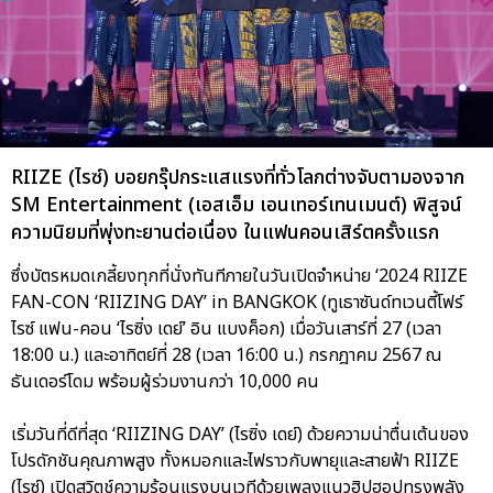
RIIZE (ไรซ์) บอยกรุ๊ปกระแสแรงที่ทั่วโลกต่างจับตามองจาก
SM Entertainment (เอสเอ็ม เอนเทอร์เทนเมนต์) พิสูจน์
ความนิยมที่พุ่งทะยานต่อเนื่อง ในแฟนคอนเสิร์ตครั้งแรก
ซึ่งบัตรหมดเกลี้ยงทุกที่นั่งทันทีภายในวันเปิดจำหน่าย ‘2024 RIIZE
FAN-CON ‘RIIZING DAY’ in BANGKOK (ทูเธาซันด์ทเวนตี้โฟร์
ไรซ์ แฟน-คอน ‘ไรซิ่ง เดย์’ อิน แบงค็อก) เมื่อวันเสาร์ที่ 27 (เวลา
18:00 น.) และอาทิตย์ที่ 28 (เวลา 16:00 น.) กรกฎาคม 2567 ณ
ธันเดอร์โดม พร้อมผู้ร่วมงานกว่า 10,000 คน
เริ่มวันที่ดีที่สุด ‘RIIZING DAY’ (ไรซิ่ง เดย์) ด้วยความน่าตื่นเต้นของ
โปรดักชันคุณภาพสูง ทั้งหมอกและไฟราวกับพายุและสายฟ้า RIIZE
(ไรซ์) เปิดสวิตช์ความร้อนแรงบนเวทีด้วยเพลงแนวฮิปฮอปทรงพลัง