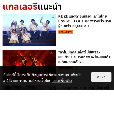
แกลเลอรี
แนะนำ
RIIZE แสดงคอนเสิร์ตแรกในไทย
บัตร SOLD OUT อย่างรวดเร็ว รวม
ผู้ชมกว่า 22,000 คน
EXCLUSIVE
"ถ้าไม่มีทุกคนก็คงไม่มีเพิร์ธ-
แซนต้า" ประมวลภาพ เพิร์ธ-แซนต้า
เปลี่ยนฮอลล์ให...
EXCLUSIVE
: 34
เว็บไซต์นี้มีการเก็บข้อมูลการใช้งานของคุณเพื่อนำ
ตกลง
มาใช้วางแผนและบริหารเว็บไซต์
อ่านเพิ่มเติม
ประมวลภาพ “จอส-กวิน” จัดปาร์ตี้
ริมหาดสุดฮอต ในคอนเสิร์ตครั้งยิ่ง
ใหญ่ “JOSS GAWIN HEAT ...
EXCLUSIVE
: 34