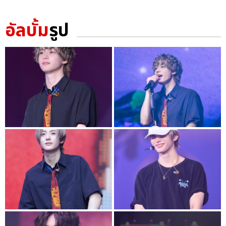
อัลบั้ม
รูป