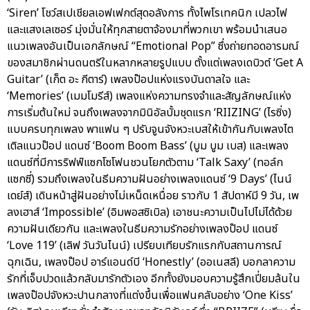
‘Siren’ โชว์สเปเชียลเอฟเฟกต์สุดอลังการ ทั้งไพโรเทคนิก เปลวไฟ
และแสงเลเซอร์ มุ่งมั่นให้ทุกสายตาจ้องมาที่พวกเขา พร้อมนำเสนอ
แนวเพลงอันเป็นเอกลักษณ์ “Emotional Pop” ซึ่งถ่ายทอดอารมณ์
ของสมาชิกผ่านดนตรีในหลากหลายรูปแบบ ตั้งแต่เพลงเดบิวต์ ‘Get A
Guitar’ (เก็ต อะ กีตาร์) เพลงป๊อปแห่งแรงบันดาลใจ และ
‘Memories’ (เมมโมรีส์) เพลงแห่งความทรงจำและสัญลักษณ์แห่ง
การเริ่มต้นใหม่ จนถึงเพลงจากมินิอัลบั้มชุดแรก ‘RIIZING’ (ไรซิ่ง)
แบบครบทุกเพลง พาแฟน ๆ ปรับจูนจังหวะเบสให้เข้ากันกับเพลงไต
เติลแนวป๊อป แดนซ์ ‘Boom Boom Bass’ (บูม บูม เบส) และเพลง
แดนซ์ที่มีการริฟฟ์แซกโซโฟนชวนโยกตัวตาม ‘Talk Saxy’ (ทอล์ก
แซกซี่) รวมถึงเพลงในธีมความฝันอย่างเพลงแดนซ์ ‘9 Days’ (ไนน์
เดย์ส์) เดินหน้าสู่ฝันอย่างไม่เหน็ดเหนื่อย ราวกับ 1 สัปดาห์มี 9 วัน, เพ
ลงเฮาส์ ‘Impossible’ (อิมพอสซิเบิล) เอาชนะความเป็นไปไม่ได้ด้วย
ความฝันเดียวกัน และเพลงในธีมความรักอย่างเพลงป๊อป แดนซ์
‘Love 119’ (เลิฟ วันวันไนน์) เปรียบเทียบรักแรกกับสถานการณ์
ฉุกเฉิน, เพลงป๊อป อาร์แอนด์บี ‘Honestly’ (ออเนสลี) บอกลาความ
รักที่เจ็บปวดแล้วกลับมารักตัวเอง อีกทั้งยังมอบความรู้สึกเปี่ยมล้นใน
เพลงป๊อปจังหวะปานกลางที่แต่งขึ้นเพื่อแฟนคลับอย่าง ‘One Kiss’