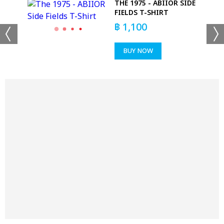
EE
THE 1975 - ABIIOR SIDE
OUR
FIELDS T-SHIRT
฿
1,100
BUY NOW