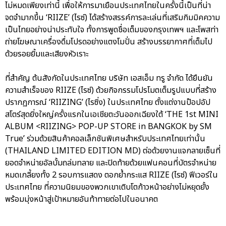
ไม่หมดเพียงเท่านี้ เพื่อให้การมาเยือนประเทศไทยในครั้งนี้เป็นที่น่า
จดจำมากขึ้น ‘RIIZE’ (ไรซ์) ได้สร้างสรรค์การละเล่นที่เสริมกิมมิคความ
เป็นไทยอย่างน่าประทับใจ ทั้งการพูดชื่อเต็มของกรุงเทพฯ และโพสท่า
ถ่ายโฆษณาเครื่องดื่มโปรดอย่างแตงโมปั่น สร้างบรรยากาศที่เต็มไป
ด้วยรอยยิ้มและเสียงหัวเราะ
ที่สำคัญ ต้นสังกัดในประเทศไทย บริษัท เอสเอ็ม ทรู จำกัด ได้ยืนยัน
ความสำเร็จของ RIIZE (ไรซ์) ด้วยกิจกรรมโปรโมตเต็มรูปแบบที่สร้าง
ปรากฏการณ์ ‘RIIZING’ (ไรซิ่ง) ในประเทศไทย ตั้งแต่งานป๊อปอัป
สโตร์สุดยิ่งใหญ่ครั้งแรกในเอเชียตะวันออกเฉียงใต้ ‘THE 1st MINI
ALBUM <RIIZING> POP-UP STORE in BANGKOK by SM
True’ ร่วมด้วยสินค้าคอลเล็กชันพิเศษสำหรับประเทศไทยเท่านั้น
(THAILAND LIMITED EDITION MD) ต่อด้วยงานแจกลายเซ็นที่
ยอดจำหน่ายอัลบั้มถล่มทลาย และปิดท้ายด้วยแฟนคอนที่บัตรจำหน่าย
หมดเกลี้ยงทั้ง 2 รอบการแสดง ตอกย้ำกระแส RIIZE (ไรซ์) ฟีเวอร์ใน
ประเทศไทย ที่ความนิยมของพวกเขาเติบโตก้าวหน้าอย่างไม่หยุดยั้ง
พร้อมมุ่งหน้าสู่เป้าหมายอันท้าทายต่อไปในอนาคต