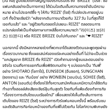
(วัน คิส) จูบเดียวดั่งคำสัญญาของรักนิรันดร์ ซึ่ง “BRIIZE” (บรีซ : ชื่อ
แฟนคลับอย่างเป็นทางการ) ได้ร่วมใจเติมเต็มความทรงจำอันมีความ
หมาย ผ่านโปรเจกต์ซึ้ง ๆ ให้กับ ‘RIIZE’ (ไรซ์) ที่เปล่งประกายอยู่บน
เวที ทั้งป้ายเชียร์ว่า “หลังจากเดินทางมาด้วยกัน 327 วัน ในที่สุดก็ได้
เจอกันแล้ว” และ “อยู่ด้วยกันตลอดไปเลยนะ RIIZE” ตลอดจนการ
แปรกล่องไฟเป็นคำย่อภาษาเกาหลีสื่อความหมายว่า “라(이즈) 브(리
즈) 뜨(뜬다) หรือ RIIZE BRIIZE บินไปกันเถอะ” และ “❤ RIIZE”
นอกจากนี้ ยังมีหลากหลายช่วงที่พวกเขาได้แสดงตัวตนและพูดคุยผ่าน
เรื่องราวมากมาย ซึ่งเผยเสน่ห์ของแต่ละคนอย่างเต็มที่ ไม่ว่าจะเป็นช่วง
“แคปซูลจาก BRIIZE ถึง RIIZE” เปิดคำถามจากผู้ชมและตอบอย่าง
จริงใจ รวมถึงการแยกทีมเพื่อพิชิตเกมต่าง ๆ แบ่งออกเป็น ‘ทีมพี่’
อย่าง SHOTARO (โชทาโร่), EUNSEOK (อึนซอก), SUNGCHAN
(ซองชาน) และ ‘ทีมน้อง’ อย่าง WONBIN (วอนบิน), SOHEE (โซฮี),
ANTON (แอนตัน) ซึ่งต้องใช้ทั้งความสามัคคีและเคมีความใกล้ชิดกัน
ทำเอาทั้งฮอลล์ส่งเสียงเชียร์ลุ้นกันสุดตัว โดยทีมที่แพ้จะต้องทำภารกิจ
“เรื่องราวการเติบโตแบบเรียลไทม์” เพื่อแสดงให้เห็นถึงเส้นทางการ
เติบโตของ RIIZE (ไรซ์) ระหว่างการทัวร์แฟนคอนครั้งนี้ พร้อมรับชม
และตัดสินภารกิจก่อนหน้าของทีมที่แพ้ไปด้วยกัน ไฮไลท์ความพิเศษยัง