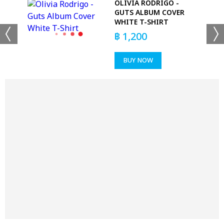
ASK
OLIVIA RODRIGO -
GUTS ALBUM COVER
WHITE T-SHIRT
฿
1,200
BUY NOW