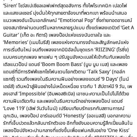
‘Siren’ โชว์สเปเชียลเอฟเฟกต์สุดอลังการ ทั้งไพโรเทคนิก เปลวไฟ
และแสงเลเซอร์ มุ่งมั่นให้ทุกสายตาจ้องมาที่พวกเขา พร้อมนำเสนอ
แนวเพลงอันเป็นเอกลักษณ์ “Emotional Pop” ซึ่งถ่ายทอดอารมณ์
ของสมาชิกผ่านดนตรีในหลากหลายรูปแบบ ตั้งแต่เพลงเดบิวต์ ‘Get A
Guitar’ (เก็ต อะ กีตาร์) เพลงป๊อปแห่งแรงบันดาลใจ และ
‘Memories’ (เมมโมรีส์) เพลงแห่งความทรงจำและสัญลักษณ์แห่ง
การเริ่มต้นใหม่ จนถึงเพลงจากมินิอัลบั้มชุดแรก ‘RIIZING’ (ไรซิ่ง)
แบบครบทุกเพลง พาแฟน ๆ ปรับจูนจังหวะเบสให้เข้ากันกับเพลงไต
เติลแนวป๊อป แดนซ์ ‘Boom Boom Bass’ (บูม บูม เบส) และเพลง
แดนซ์ที่มีการริฟฟ์แซกโซโฟนชวนโยกตัวตาม ‘Talk Saxy’ (ทอล์ก
แซกซี่) รวมถึงเพลงในธีมความฝันอย่างเพลงแดนซ์ ‘9 Days’ (ไนน์
เดย์ส์) เดินหน้าสู่ฝันอย่างไม่เหน็ดเหนื่อย ราวกับ 1 สัปดาห์มี 9 วัน, เพ
ลงเฮาส์ ‘Impossible’ (อิมพอสซิเบิล) เอาชนะความเป็นไปไม่ได้ด้วย
ความฝันเดียวกัน และเพลงในธีมความรักอย่างเพลงป๊อป แดนซ์
‘Love 119’ (เลิฟ วันวันไนน์) เปรียบเทียบรักแรกกับสถานการณ์
ฉุกเฉิน, เพลงป๊อป อาร์แอนด์บี ‘Honestly’ (ออเนสลี) บอกลาความ
รักที่เจ็บปวดแล้วกลับมารักตัวเอง อีกทั้งยังมอบความรู้สึกเปี่ยมล้นใน
เพลงป๊อปจังหวะปานกลางที่แต่งขึ้นเพื่อแฟนคลับอย่าง ‘One Kiss’