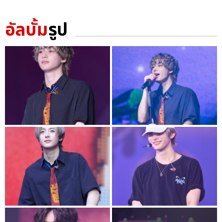
อัลบั้ม
รูป