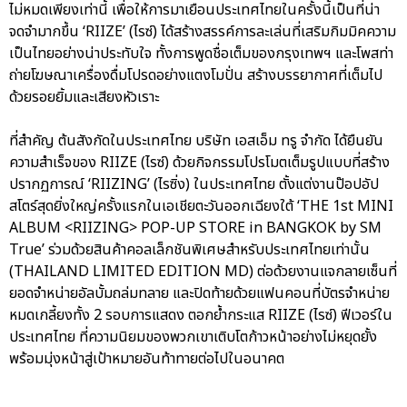
ไม่หมดเพียงเท่านี้ เพื่อให้การมาเยือนประเทศไทยในครั้งนี้เป็นที่น่า
จดจำมากขึ้น ‘RIIZE’ (ไรซ์) ได้สร้างสรรค์การละเล่นที่เสริมกิมมิคความ
เป็นไทยอย่างน่าประทับใจ ทั้งการพูดชื่อเต็มของกรุงเทพฯ และโพสท่า
ถ่ายโฆษณาเครื่องดื่มโปรดอย่างแตงโมปั่น สร้างบรรยากาศที่เต็มไป
ด้วยรอยยิ้มและเสียงหัวเราะ
ที่สำคัญ ต้นสังกัดในประเทศไทย บริษัท เอสเอ็ม ทรู จำกัด ได้ยืนยัน
ความสำเร็จของ RIIZE (ไรซ์) ด้วยกิจกรรมโปรโมตเต็มรูปแบบที่สร้าง
ปรากฏการณ์ ‘RIIZING’ (ไรซิ่ง) ในประเทศไทย ตั้งแต่งานป๊อปอัป
สโตร์สุดยิ่งใหญ่ครั้งแรกในเอเชียตะวันออกเฉียงใต้ ‘THE 1st MINI
ALBUM <RIIZING> POP-UP STORE in BANGKOK by SM
True’ ร่วมด้วยสินค้าคอลเล็กชันพิเศษสำหรับประเทศไทยเท่านั้น
(THAILAND LIMITED EDITION MD) ต่อด้วยงานแจกลายเซ็นที่
ยอดจำหน่ายอัลบั้มถล่มทลาย และปิดท้ายด้วยแฟนคอนที่บัตรจำหน่าย
หมดเกลี้ยงทั้ง 2 รอบการแสดง ตอกย้ำกระแส RIIZE (ไรซ์) ฟีเวอร์ใน
ประเทศไทย ที่ความนิยมของพวกเขาเติบโตก้าวหน้าอย่างไม่หยุดยั้ง
พร้อมมุ่งหน้าสู่เป้าหมายอันท้าทายต่อไปในอนาคต