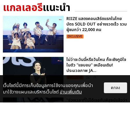
แกลเลอรี
แนะนำ
RIIZE แสดงคอนเสิร์ตแรกในไทย
บัตร SOLD OUT อย่างรวดเร็ว รวม
ผู้ชมกว่า 22,000 คน
EXCLUSIVE
ไม่ว่าจะวันนี้หรือวันไหน ก็จะยังภูมิใจ
ในตัว "แจบอม" เหมือนเดิม!
ประมวลภาพ JA...
EXCLUSIVE
: 28
เว็บไซต์นี้มีการเก็บข้อมูลการใช้งานของคุณเพื่อนำ
ตกลง
มาใช้วางแผนและบริหารเว็บไซต์
อ่านเพิ่มเติม
“ช่วงเวลาที่ไม่ได้เจอกันพิสูจน์แล้วว่า
รักแท้จะไม่มีวันจางหาย” ประมวล
ภาพ JAEHYUN กับแฟน...
EXCLUSIVE
: 10