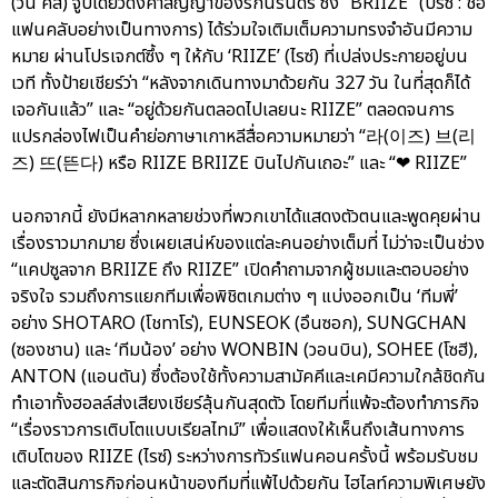
(วัน คิส) จูบเดียวดั่งคำสัญญาของรักนิรันดร์ ซึ่ง “BRIIZE” (บรีซ : ชื่อ
แฟนคลับอย่างเป็นทางการ) ได้ร่วมใจเติมเต็มความทรงจำอันมีความ
หมาย ผ่านโปรเจกต์ซึ้ง ๆ ให้กับ ‘RIIZE’ (ไรซ์) ที่เปล่งประกายอยู่บน
เวที ทั้งป้ายเชียร์ว่า “หลังจากเดินทางมาด้วยกัน 327 วัน ในที่สุดก็ได้
เจอกันแล้ว” และ “อยู่ด้วยกันตลอดไปเลยนะ RIIZE” ตลอดจนการ
แปรกล่องไฟเป็นคำย่อภาษาเกาหลีสื่อความหมายว่า “라(이즈) 브(리
즈) 뜨(뜬다) หรือ RIIZE BRIIZE บินไปกันเถอะ” และ “❤ RIIZE”
นอกจากนี้ ยังมีหลากหลายช่วงที่พวกเขาได้แสดงตัวตนและพูดคุยผ่าน
เรื่องราวมากมาย ซึ่งเผยเสน่ห์ของแต่ละคนอย่างเต็มที่ ไม่ว่าจะเป็นช่วง
“แคปซูลจาก BRIIZE ถึง RIIZE” เปิดคำถามจากผู้ชมและตอบอย่าง
จริงใจ รวมถึงการแยกทีมเพื่อพิชิตเกมต่าง ๆ แบ่งออกเป็น ‘ทีมพี่’
อย่าง SHOTARO (โชทาโร่), EUNSEOK (อึนซอก), SUNGCHAN
(ซองชาน) และ ‘ทีมน้อง’ อย่าง WONBIN (วอนบิน), SOHEE (โซฮี),
ANTON (แอนตัน) ซึ่งต้องใช้ทั้งความสามัคคีและเคมีความใกล้ชิดกัน
ทำเอาทั้งฮอลล์ส่งเสียงเชียร์ลุ้นกันสุดตัว โดยทีมที่แพ้จะต้องทำภารกิจ
“เรื่องราวการเติบโตแบบเรียลไทม์” เพื่อแสดงให้เห็นถึงเส้นทางการ
เติบโตของ RIIZE (ไรซ์) ระหว่างการทัวร์แฟนคอนครั้งนี้ พร้อมรับชม
และตัดสินภารกิจก่อนหน้าของทีมที่แพ้ไปด้วยกัน ไฮไลท์ความพิเศษยัง