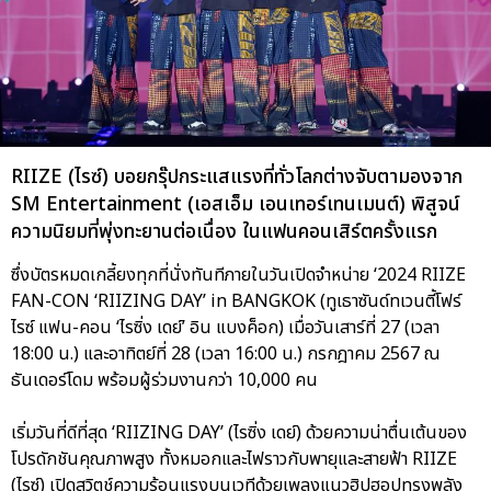
RIIZE (ไรซ์) บอยกรุ๊ปกระแสแรงที่ทั่วโลกต่างจับตามองจาก
SM Entertainment (เอสเอ็ม เอนเทอร์เทนเมนต์) พิสูจน์
ความนิยมที่พุ่งทะยานต่อเนื่อง ในแฟนคอนเสิร์ตครั้งแรก
ซึ่งบัตรหมดเกลี้ยงทุกที่นั่งทันทีภายในวันเปิดจำหน่าย ‘2024 RIIZE
FAN-CON ‘RIIZING DAY’ in BANGKOK (ทูเธาซันด์ทเวนตี้โฟร์
ไรซ์ แฟน-คอน ‘ไรซิ่ง เดย์’ อิน แบงค็อก) เมื่อวันเสาร์ที่ 27 (เวลา
18:00 น.) และอาทิตย์ที่ 28 (เวลา 16:00 น.) กรกฎาคม 2567 ณ
ธันเดอร์โดม พร้อมผู้ร่วมงานกว่า 10,000 คน
เริ่มวันที่ดีที่สุด ‘RIIZING DAY’ (ไรซิ่ง เดย์) ด้วยความน่าตื่นเต้นของ
โปรดักชันคุณภาพสูง ทั้งหมอกและไฟราวกับพายุและสายฟ้า RIIZE
(ไรซ์) เปิดสวิตช์ความร้อนแรงบนเวทีด้วยเพลงแนวฮิปฮอปทรงพลัง